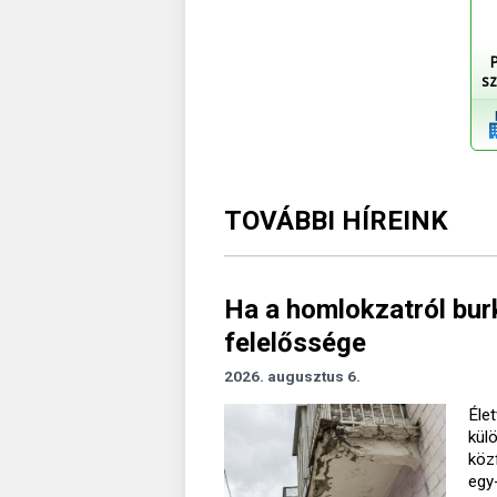
sz
TOVÁBBI HÍREINK
Ha a homlokzatról burk
felelőssége
2026. augusztus 6.
Élet
kül
köz
egy