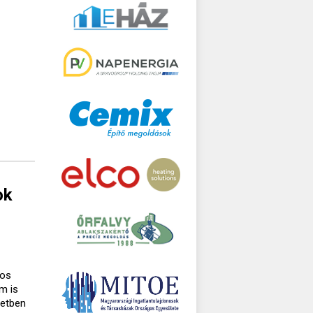
ok
gos
m is
setben