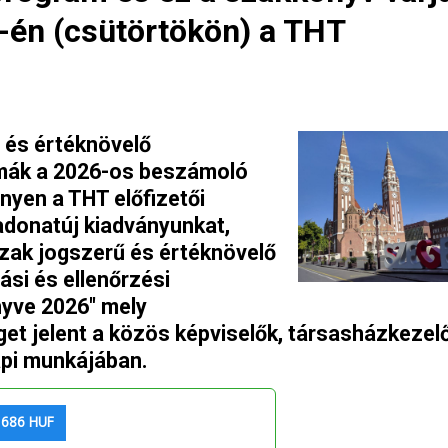
én (csütörtökön) a THT
 és értéknövelő
émák a 2026-os beszámoló
yen a THT előfizetői
adonatúj kiadványunkat,
zak jogszerű és értéknövelő
si és ellenőrzési
yve 2026" mely
get jelent a közös képviselők, társasházkezel
pi munkájában.
 686 HUF