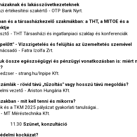
házaknak és lakásszövetkezeteknek
zi értékesítési szakértő - OTP Bank Nyrt.
ban és a társasházkezelő szakmákban: a THT, a MITOE és a
ktje
ztő - THT Társasházi és ingatlanpiaci szaklap és konferenciák
pelőtt" - Vízszigetelés és felújítás az üzemeltetés szemével
ácsadó - Fatra Izolfa Zrt.
uk össze egészségügyi és pénzügyi vonatkozásban is: miért
t?
dzser - strang.hu/Inpipe Kft.
számlák - rövid távú „tűzoltás" vagy hosszú távú megoldás?
delmi vezető - Ariston Hungária Kft.
zakban - mit kell tenni és mikorra?
k és a TKM 2025 pályázat gyakorlati tanulságai...
- MT Méréstechnika Kft.
11.30
Szünet, konzultáció
védelmi kockázat?