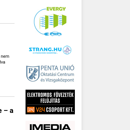
a nem
lva
e – a