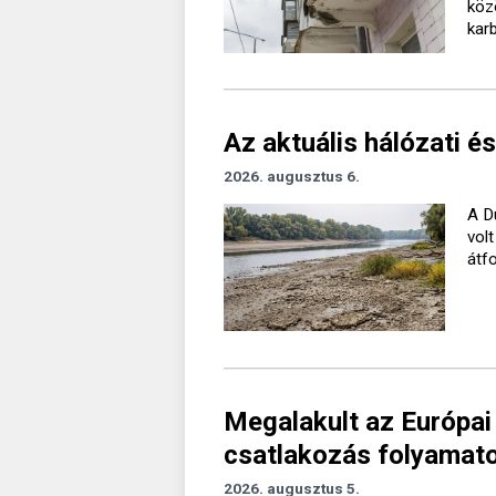
köz
kar
Az aktuális hálózati és
2026. augusztus 6.
A D
vol
átf
Megalakult az Európai
csatlakozás folyamato
2026. augusztus 5.