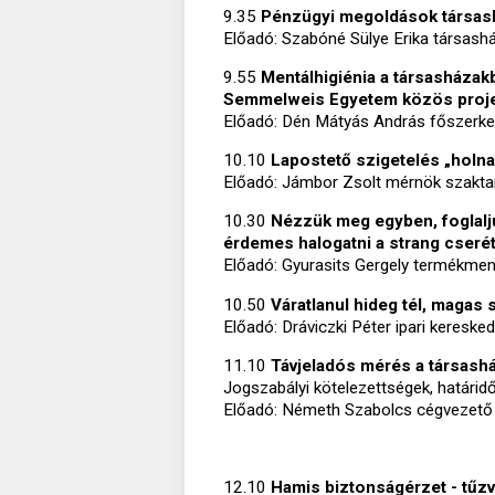
9.35
Pénzügyi megoldások társas
Előadó: Szabóné Sülye Erika társashá
9.55
Mentálhigiénia a társasházak
Semmelweis Egyetem közös proje
Előadó: Dén Mátyás András főszerkes
10.10
Lapostető szigetelés „holna
Előadó: Jámbor Zsolt mérnök szaktan
10.30
Nézzük meg egyben, foglalj
érdemes halogatni a strang cseré
Előadó: Gyurasits Gergely termékmene
10.50
Váratlanul hideg tél, magas 
Előadó: Dráviczki Péter ipari kereske
11.10
Távjeladós mérés a társashá
Jogszabályi kötelezettségek, határidő
Előadó: Németh Szabolcs cégvezető 
12.10
Hamis biztonságérzet - tűz