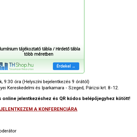
lumínium tájékoztató tábla / Hirdető tábla
több méretben
Érdekel →
 9:30 óra (Helyszíni bejelentkezés 9 órától)
 Kereskedelmi és Iparkamara - Szeged, Párizsi krt. 8-12.
es online jelentkezéshez és QR kódos belépőjegyhez kötött!
JELENTKEZEM A KONFERENCIÁRA
oderátor