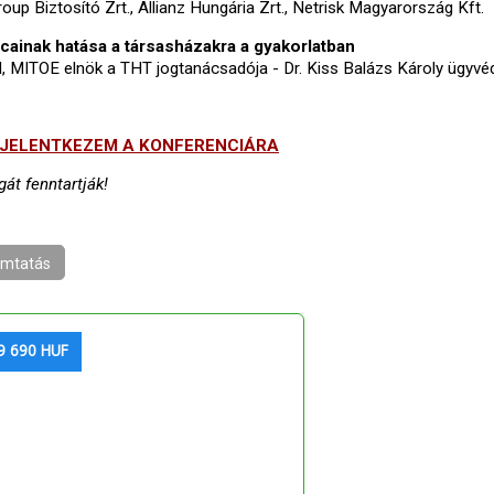
up Biztosító Zrt., Allianz Hungária Zrt., Netrisk Magyarország Kft.
rcainak hatása a társasházakra a gyakorlatban
d, MITOE elnök a THT jogtanácsadója - Dr. Kiss Balázs Károly ügyvéd
JELENTKEZEM A KONFERENCIÁRA
át fenntartják!
mtatás
9 690 HUF