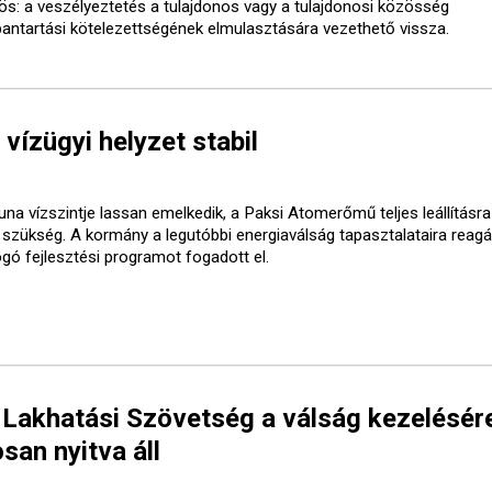
ös: a veszélyeztetés a tulajdonos vagy a tulajdonosi közösség
bantartási kötelezettségének elmulasztására vezethető vissza.
 vízügyi helyzet stabil
una vízszintje lassan emelkedik, a Paksi Atomerőmű teljes leállításr
t szükség. A kormány a legutóbbi energiaválság tapasztalataira reagá
ogó fejlesztési programot fogadott el.
 Lakhatási Szövetség a válság kezelésér
san nyitva áll