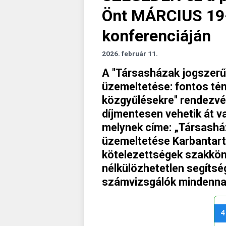
Önt MÁRCIUS 19-
konferenciáján
2026. február 11.
A "Társasházak jogszerű
üzemeltetése: fontos t
közgyűlésekre" rendezvén
díjmentesen vehetik át v
melynek címe: „Társashá
üzemeltetése Karbantartá
kötelezettségek szakkön
nélkülözhetetlen segítsé
számvizsgálók mindenna
4