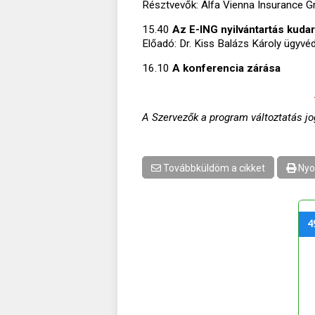
Résztvevők: Alfa Vienna Insurance Gro
15.40
Az E-ING nyilvántartás kuda
Előadó: Dr. Kiss Balázs Károly ügyvé
16.10
A konferencia zárása
A Szervezők a program változtatás jog
Továbbküldöm a cikket
Nyo
4