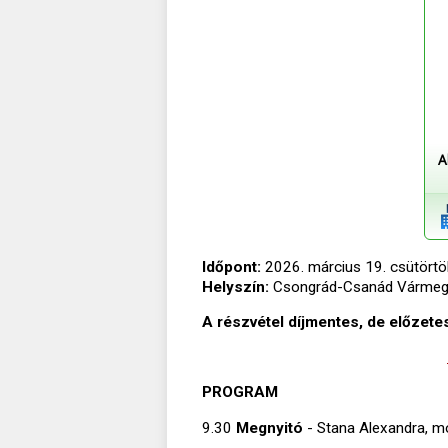
A
Időpont:
2026. március 19. csütörtök,
Helyszín:
Csongrád-Csanád Vármegyei
A részvétel díjmentes, de előzet
PROGRAM
9.30
Megnyitó
- Stana Alexandra, m