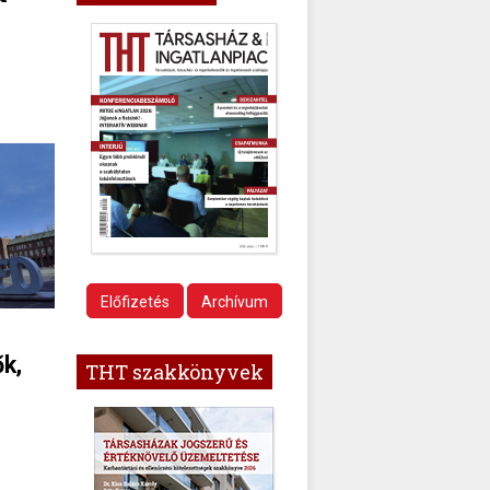
Előfizetés
Archívum
ők,
THT szakkönyvek