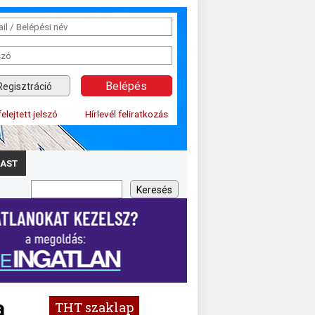
Regisztráció
felejtett jelszó
Hírlevél feliratkozás
AST
a
THT szaklap