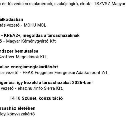
ő és tűzvédelmi szakmérnök, szakújságíró, elnök - TSZVSZ Magyar
dálkodásban
gatás vezető - MOHU MOL
 - KREA2+, megoldás a társasházaknak
tő - Magyar Kéménygyártó Kft.
endszer bemutatása
Szoftver Megoldások Kft.
al az energiamegtakarításért
ai vezető - FEAK Független Energetikai Adatközpont Zrt.
gencia: így kezeld a társasházakat 2026-ban!
vezető - ehaz.hu /Info Sierra Kft.
14.10
Szünet, konzultáció
ársasház életében
ügyi könyvszakértő