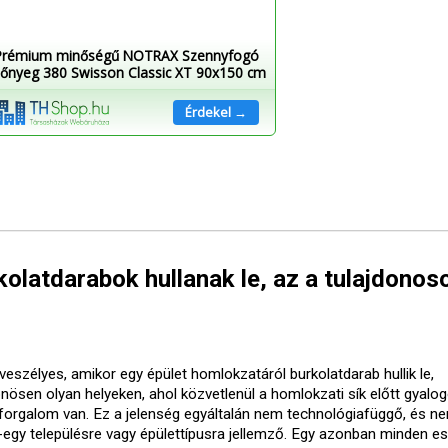
Prémium minőségű NOTRAX Szennyfogó
őnyeg 380 Swisson Classic XT 90x150 cm
Érdekel →
olatdarabok hullanak le, az a tulajdonos
veszélyes, amikor egy épület homlokzatáról burkolatdarab hullik le,
önösen olyan helyeken, ahol közvetlenül a homlokzati sík előtt gyalo
forgalom van. Ez a jelenség egyáltalán nem technológiafüggő, és ne
-egy településre vagy épülettípusra jellemző. Egy azonban minden e