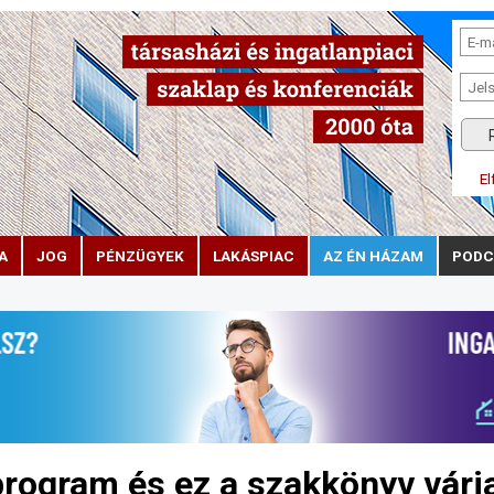
El
A
JOG
PÉNZÜGYEK
LAKÁSPIAC
AZ ÉN HÁZAM
PODC
rogram és ez a szakkönyv várj