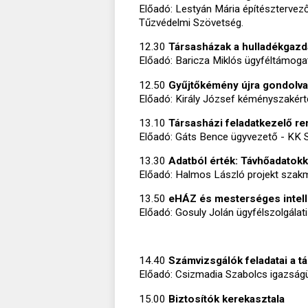
Előadó: Lestyán Mária építésztervez
Tűzvédelmi Szövetség.
12.30
Társasházak a hulladékgaz
Előadó: Baricza Miklós ügyféltámo
12.50
Gyűjtőkémény újra gondolva
Előadó: Király József kéményszakér
13.10
Társasházi feladatkezelő r
Előadó: Gáts Bence ügyvezető - KK 
13.30
Adatból érték: Távhőadatokk
Előadó: Halmos László projekt szakm
13.50
eHÁZ és mesterséges intelli
Előadó: Gosuly Jolán ügyfélszolgálati 
14.40
Számvizsgálók feladatai a t
Előadó: Csizmadia Szabolcs igazság
15.00
Biztosítók kerekasztala