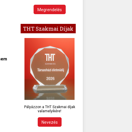
Megrendelés
THT Szakmai Díjak
 nem
Pályázzon a THT Szakmai díjak
valamelyikére!
Nevezés