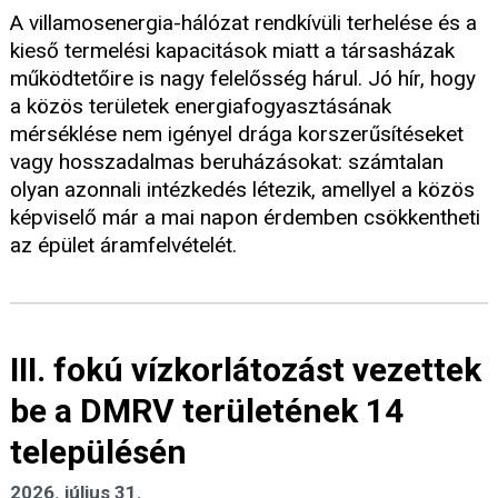
A villamosenergia-hálózat rendkívüli terhelése és a
kieső termelési kapacitások miatt a társasházak
működtetőire is nagy felelősség hárul. Jó hír, hogy
a közös területek energiafogyasztásának
mérséklése nem igényel drága korszerűsítéseket
vagy hosszadalmas beruházásokat: számtalan
olyan azonnali intézkedés létezik, amellyel a közös
képviselő már a mai napon érdemben csökkentheti
az épület áramfelvételét.
III. fokú vízkorlátozást vezettek
be a DMRV területének 14
településén
2026. július 31.