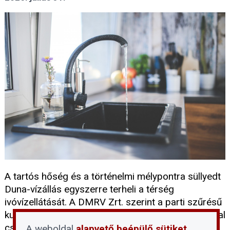
A tartós hőség és a történelmi mélypontra süllyedt
Duna-vízállás egyszerre terheli a térség
ivóvízellátását. A DMRV Zrt. szerint a parti szűrésű
kutak víztermelő kapacitása mintegy 30 százalékkal
csökkent, miközben a vízfogyasztás
A weboldal
alapvető beépülő sütiket