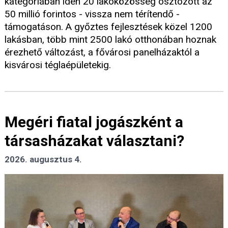
kategóriában idén 20 lakóközösség osztozott az
50 millió forintos - vissza nem térítendő -
támogatáson. A győztes fejlesztések közel 1200
lakásban, több mint 2500 lakó otthonában hoznak
érezhető változást, a fővárosi panelházaktól a
kisvárosi téglaépületekig.
Megéri fiatal jogászként a
társasházakat választani?
2026. augusztus 4.