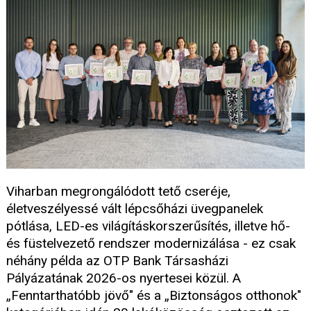
Viharban megrongálódott tető cseréje,
életveszélyessé vált lépcsőházi üvegpanelek
pótlása, LED-es világításkorszerűsítés, illetve hő-
és füstelvezető rendszer modernizálása - ez csak
néhány példa az OTP Bank Társasházi
Pályázatának 2026-os nyertesei közül. A
„Fenntarthatóbb jövő" és a „Biztonságos otthonok"