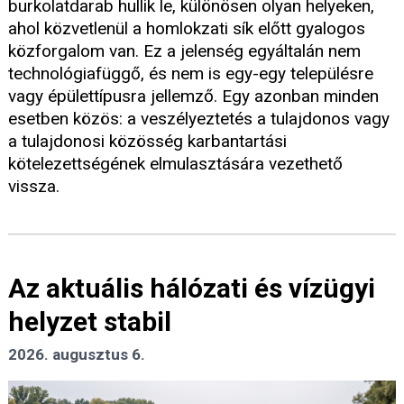
burkolatdarab hullik le, különösen olyan helyeken,
ahol közvetlenül a homlokzati sík előtt gyalogos
közforgalom van. Ez a jelenség egyáltalán nem
technológiafüggő, és nem is egy-egy településre
vagy épülettípusra jellemző. Egy azonban minden
esetben közös: a veszélyeztetés a tulajdonos vagy
a tulajdonosi közösség karbantartási
kötelezettségének elmulasztására vezethető
vissza.
Az aktuális hálózati és vízügyi
helyzet stabil
2026. augusztus 6.