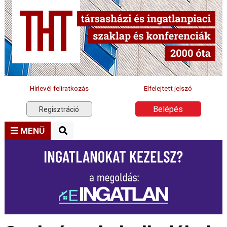
Hírlevél feliratkozás
Elfelejtett jelszó
Belépés
Regisztráció
MENÜ