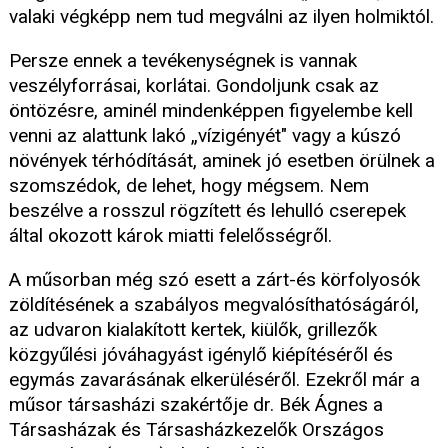
valaki végképp nem tud megválni az ilyen holmiktól.
Persze ennek a tevékenységnek is vannak
veszélyforrásai, korlátai. Gondoljunk csak az
öntözésre, aminél mindenképpen figyelembe kell
venni az alattunk lakó „vízigényét" vagy a kúszó
növények térhódítását, aminek jó esetben örülnek a
szomszédok, de lehet, hogy mégsem. Nem
beszélve a rosszul rögzített és lehulló cserepek
által okozott károk miatti felelősségről.
A műsorban még szó esett a zárt-és körfolyosók
zöldítésének a szabályos megvalósíthatóságáról,
az udvaron kialakított kertek, kiülők, grillezők
közgyűlési jóváhagyást igénylő kiépítéséről és
egymás zavarásának elkerüléséről. Ezekről már a
műsor társasházi szakértője dr. Bék Ágnes a
Társasházak és Társasházkezelők Országos