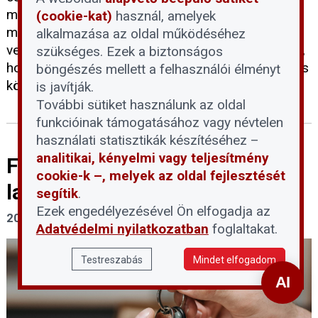
másfélszeresére emelkedett, ezért a Pilisi-
(cookie-kat)
használ, amelyek
medence 14 településén III. fokú vízkorlátozást
alkalmazása az oldal működéséhez
vezettek be. A kormány eközben arra figyelmeztet,
szükséges. Ezek a biztonságos
hogy a tartós vízhiányos időszakok a klímaváltozás
böngészés mellett a felhasználói élményt
következtében egyre gyakoribbá válhatnak.
is javítják.
További sütiket használunk az oldal
funkcióinak támogatásához vagy névtelen
használati statisztikák készítéséhez –
analitikai, kényelmi vagy teljesítmény
Fontos tudnivalókat közölt a
cookie-k –, melyek az oldal fejlesztését
lakáskiadásról a NAV
segítik
.
Ezek engedélyezésével Ön elfogadja az
2026. július 31.
Adatvédelmi nyilatkozatban
foglaltakat.
Testreszabás
Mindet elfogadom