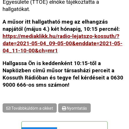
Egyesülete (TTOE) elnöke tájékoztatta a
hallgatókat.
A műsor itt hallgatható meg az elhangzás
napjától (május 4.) két hónapig, 10:15 percnél:
https://mediaklikk.hu/radio-lejatszo-kossuth/?
date=2021-05-04_09-05-00&enddate=2021-05-
04_11-10-00&ch=mr1
Hallgassa Ön is keddenként 10:15-től a
Napközben című műsor társasházi perceit a
Kossuth Rádióban és tegye fel kérdéseit a 0630
9000 666-os sms számon!
Továbbküldöm a cikket
Nyomtatás