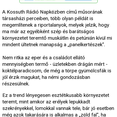
A Kossuth Rádió Napközben című műsorának
társasházi perceiben, több olyan példát is
megemlítenek a riportalanyok, melyek jelzik, hogy
ma már az egyébként szép és barátságos
környezetet teremtő muskátlin és petúnián kívül mi
mindent ültetnek manapság a „panelkertészek".
Nem ritka az eper és a családot ellátó
mennyiségben termő - üzletekben drágán mért -
koktélparadicsom, de még a törpe gyümölcsfák is
jól érzik magukat, ha némi gondozásban
részesülnek.
Ez a trend lényegesen esztétikusabb környezetet
teremt, mint amikor az erélyek lepukkadt
szekrényekkel, lomokkal vannak tele, bár jó esetben
még azok takarására is alkalmas a „zöld fal", ha