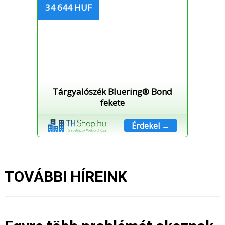
34 644 HUF
Tárgyalószék Bluering® Bond
fekete
Érdekel →
TOVÁBBI HÍREINK