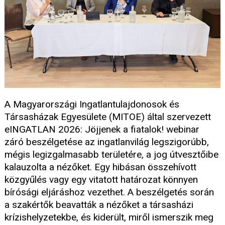
A Magyarországi Ingatlantulajdonosok és
Társasházak Egyesülete (MITOE) által szervezett
eINGATLAN 2026: Jöjjenek a fiatalok! webinar
záró beszélgetése az ingatlanvilág legszigorúbb,
mégis legizgalmasabb területére, a jog útvesztőibe
kalauzolta a nézőket. Egy hibásan összehívott
közgyűlés vagy egy vitatott határozat könnyen
bírósági eljáráshoz vezethet. A beszélgetés során
a szakértők beavatták a nézőket a társasházi
krízishelyzetekbe, és kiderült, miről ismerszik meg