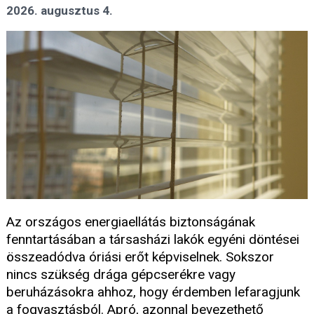
2026. augusztus 4.
Az országos energiaellátás biztonságának
fenntartásában a társasházi lakók egyéni döntései
összeadódva óriási erőt képviselnek. Sokszor
nincs szükség drága gépcserékre vagy
beruházásokra ahhoz, hogy érdemben lefaragjunk
a fogyasztásból. Apró, azonnal bevezethető