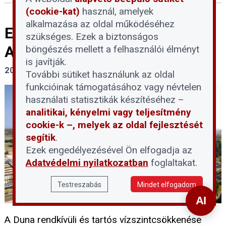
(cookie-kat)
használ, amelyek
alkalmazása az oldal működéséhez
Elkerülhetetlenné válik a Paksi
szükséges. Ezek a biztonságos
Atomerőmű teljes leállítása
böngészés mellett a felhasználói élményt
is javítják.
2026. július 30.
További sütiket használunk az oldal
funkcióinak támogatásához vagy névtelen
használati statisztikák készítéséhez –
analitikai, kényelmi vagy teljesítmény
cookie-k –, melyek az oldal fejlesztését
segítik
.
Ezek engedélyezésével Ön elfogadja az
Adatvédelmi nyilatkozatban
foglaltakat.
Testreszabás
Mindet elfogadom
A Duna rendkívüli és tartós vízszintcsökkenése