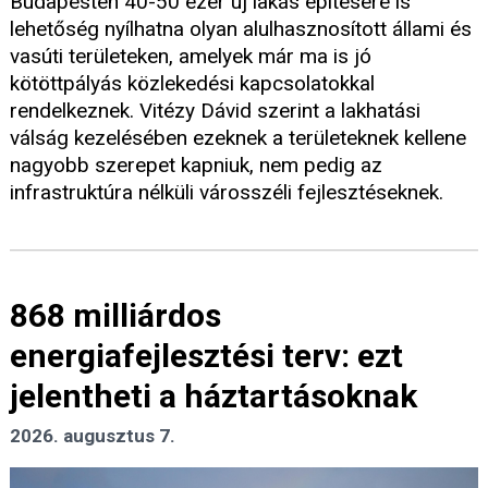
Budapesten 40-50 ezer új lakás építésére is
lehetőség nyílhatna olyan alulhasznosított állami és
vasúti területeken, amelyek már ma is jó
kötöttpályás közlekedési kapcsolatokkal
rendelkeznek. Vitézy Dávid szerint a lakhatási
válság kezelésében ezeknek a területeknek kellene
nagyobb szerepet kapniuk, nem pedig az
infrastruktúra nélküli városszéli fejlesztéseknek.
868 milliárdos
energiafejlesztési terv: ezt
jelentheti a háztartásoknak
2026. augusztus 7.