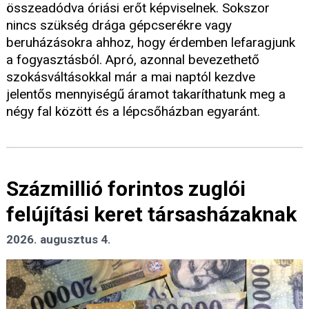
összeadódva óriási erőt képviselnek. Sokszor
nincs szükség drága gépcserékre vagy
beruházásokra ahhoz, hogy érdemben lefaragjunk
a fogyasztásból. Apró, azonnal bevezethető
szokásváltásokkal már a mai naptól kezdve
jelentős mennyiségű áramot takaríthatunk meg a
négy fal között és a lépcsőházban egyaránt.
Százmillió forintos zuglói
felújítási keret társasházaknak
2026. augusztus 4.