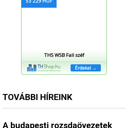
53 229 HUF
THS WSB Fali széf
Érdekel →
TOVÁBBI HÍREINK
A budapesti rozsdaövezetek