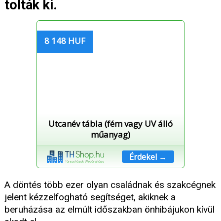
tolták ki.
8 148 HUF
Utcanév tábla (fém vagy UV álló
műanyag)
Érdekel →
A döntés több ezer olyan családnak és szakcégnek
jelent kézzelfogható segítséget, akiknek a
beruházása az elmúlt időszakban önhibájukon kívül