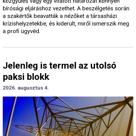
közgyűlés vagy egy vitatott határozat könnyen
bírósági eljáráshoz vezethet. A beszélgetés során
a szakértők beavatták a nézőket a társasházi
krízishelyzetekbe, és kiderült, miről ismerszik meg
a profi ügyvéd.
Jelenleg is termel az utolsó
paksi blokk
2026. augusztus 4.