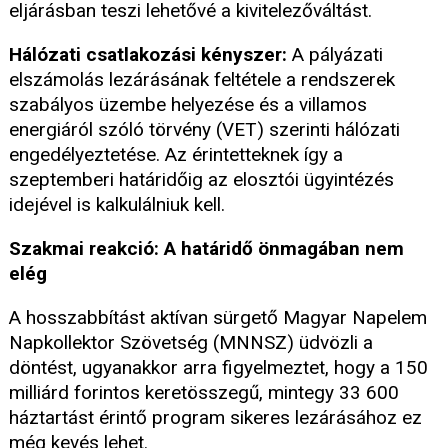
eljárásban teszi lehetővé a kivitelezőváltást.
Hálózati csatlakozási kényszer:
A pályázati
elszámolás lezárásának feltétele a rendszerek
szabályos üzembe helyezése és a villamos
energiáról szóló törvény (VET) szerinti hálózati
engedélyeztetése. Az érintetteknek így a
szeptemberi határidőig az elosztói ügyintézés
idejével is kalkulálniuk kell.
Szakmai reakció: A határidő önmagában nem
elég
A hosszabbítást aktívan sürgető Magyar Napelem
Napkollektor Szövetség (MNNSZ) üdvözli a
döntést, ugyanakkor arra figyelmeztet, hogy a 150
milliárd forintos keretösszegű, mintegy 33 600
háztartást érintő program sikeres lezárásához ez
még kevés lehet.