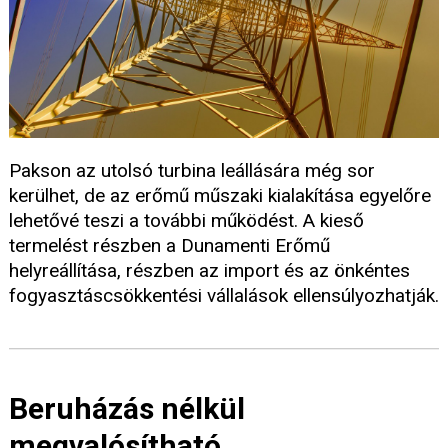
Pakson az utolsó turbina leállására még sor
kerülhet, de az erőmű műszaki kialakítása egyelőre
lehetővé teszi a további működést. A kieső
termelést részben a Dunamenti Erőmű
helyreállítása, részben az import és az önkéntes
fogyasztáscsökkentési vállalások ellensúlyozhatják.
Beruházás nélkül
megvalósítható