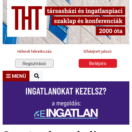
Hírlevél feliratkozás
Elfelejtett jelszó
Belépés
Regisztráció
MENÜ