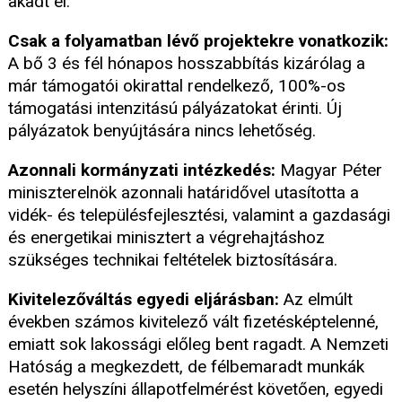
akadt el.
Csak a folyamatban lévő projektekre vonatkozik:
A bő 3 és fél hónapos hosszabbítás kizárólag a
már támogatói okirattal rendelkező, 100%-os
támogatási intenzitású pályázatokat érinti. Új
pályázatok benyújtására nincs lehetőség.
Azonnali kormányzati intézkedés:
Magyar Péter
miniszterelnök azonnali határidővel utasította a
vidék- és településfejlesztési, valamint a gazdasági
és energetikai minisztert a végrehajtáshoz
szükséges technikai feltételek biztosítására.
Kivitelezőváltás egyedi eljárásban:
Az elmúlt
években számos kivitelező vált fizetésképtelenné,
emiatt sok lakossági előleg bent ragadt. A Nemzeti
Hatóság a megkezdett, de félbemaradt munkák
esetén helyszíni állapotfelmérést követően, egyedi