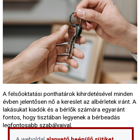
A felsőoktatási ponthatárok kihirdetésével minden
évben jelentősen nő a kereslet az albérletek iránt. A
lakásukat kiadók és a bérlők számára egyaránt
fontos, hogy tisztában legyenek a bérbeadás
legfontosabb szabályaival.
A weboldal
alapvető beépülő sütiket