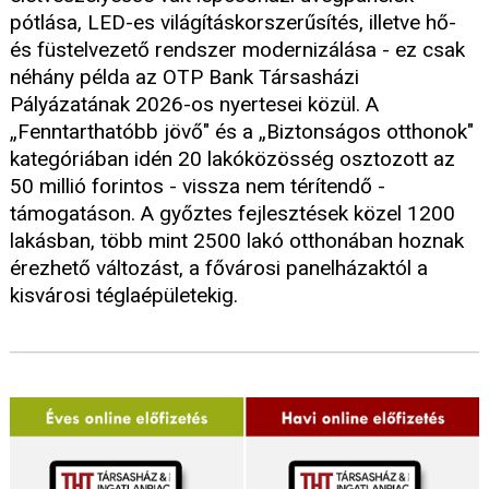
pótlása, LED-es világításkorszerűsítés, illetve hő-
és füstelvezető rendszer modernizálása - ez csak
néhány példa az OTP Bank Társasházi
Pályázatának 2026-os nyertesei közül. A
„Fenntarthatóbb jövő" és a „Biztonságos otthonok"
kategóriában idén 20 lakóközösség osztozott az
50 millió forintos - vissza nem térítendő -
támogatáson. A győztes fejlesztések közel 1200
lakásban, több mint 2500 lakó otthonában hoznak
érezhető változást, a fővárosi panelházaktól a
kisvárosi téglaépületekig.