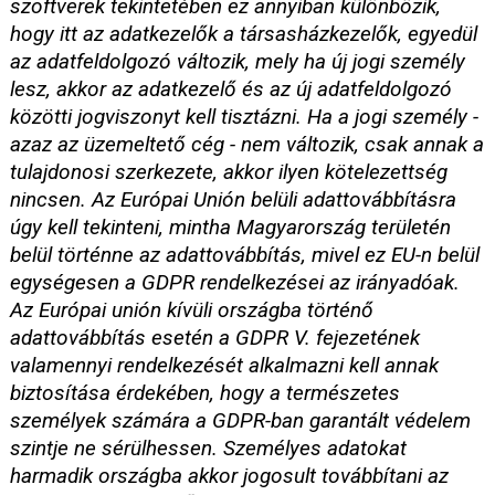
szoftverek tekintetében ez annyiban különbözik,
hogy itt az adatkezelők a társasházkezelők, egyedül
az adatfeldolgozó változik, mely ha új jogi személy
lesz, akkor az adatkezelő és az új adatfeldolgozó
közötti jogviszonyt kell tisztázni. Ha a jogi személy -
azaz az üzemeltető cég - nem változik, csak annak a
tulajdonosi szerkezete, akkor ilyen kötelezettség
nincsen. Az Európai Unión belüli adattovábbításra
úgy kell tekinteni, mintha Magyarország területén
belül történne az adattovábbítás, mivel ez EU-n belül
egységesen a GDPR rendelkezései az irányadóak.
Az Európai unión kívüli országba történő
adattovábbítás esetén a GDPR V. fejezetének
valamennyi rendelkezését alkalmazni kell annak
biztosítása érdekében, hogy a természetes
személyek számára a GDPR-ban garantált védelem
szintje ne sérülhessen. Személyes adatokat
harmadik országba akkor jogosult továbbítani az