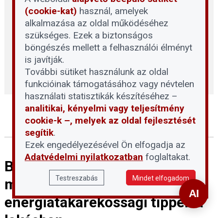
(cookie-kat)
használ, amelyek
alkalmazása az oldal működéséhez
szükséges. Ezek a biztonságos
böngészés mellett a felhasználói élményt
is javítják.
További sütiket használunk az oldal
funkcióinak támogatásához vagy névtelen
használati statisztikák készítéséhez –
analitikai, kényelmi vagy teljesítmény
cookie-k –, melyek az oldal fejlesztését
segítik
.
Ezek engedélyezésével Ön elfogadja az
Adatvédelmi nyilatkozatban
foglaltakat.
Beruházás nélkül
Testreszabás
Mindet elfogadom
megvalósítható
energiatakarékossági tippek a