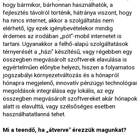
hogy bármikor, bárhonnan használhatók, a
fejlesztés távolról történik, hátránya viszont, hogy
ha nincs internet, akkor a szolgáltatás nem
elérhető, így ezek igénybevételekor mindig
érdemes az irodában „pót"-mobil internetet is
tartani. Ugyanakkor a felhő-alapú szolgáltatások
térnyerését a „házi" készítésű, vagy régebben egy
összegben megvásárolt szoftverek elavulása is
egyértelműen előnybe helyezi, hiszen a folyamatos
jogszabályi környezetváltozás és a hónapról
hónapra megjelenő, innovatív pénzügyi technológiai
megoldások integrálása egy lokális, az egy
összegben megvásárolt szoftvereket akár hónapok
alatt is elavulttá, vagy szélsőséges esetben
használhatatlanná tehet.
Mi a teendő, ha „átverve" érezzük magunkat?