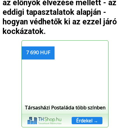
az előnyök élvezése mellett - az
eddigi tapasztalatok alapján -
hogyan védhetők ki az ezzel járó
kockázatok.
7 690 HUF
Társasházi Postaláda több színben
Érdekel →