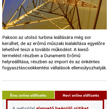
Pakson az utolsó turbina leállására még sor
kerülhet, de az erőmű műszaki kialakítása egyelőre
lehetővé teszi a további működést. A kieső
termelést részben a Dunamenti Erőmű
helyreállítása, részben az import és az önkéntes
fogyasztáscsökkentési vállalások ellensúlyozhatják.
A weboldal
alapvető beépülő sütiket