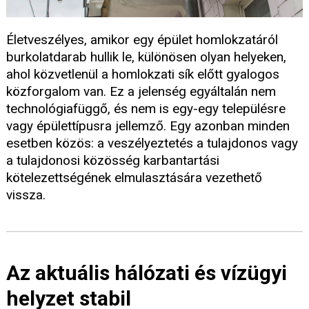
Életveszélyes, amikor egy épület homlokzatáról
burkolatdarab hullik le, különösen olyan helyeken,
ahol közvetlenül a homlokzati sík előtt gyalogos
közforgalom van. Ez a jelenség egyáltalán nem
technológiafüggő, és nem is egy-egy településre
vagy épülettípusra jellemző. Egy azonban minden
esetben közös: a veszélyeztetés a tulajdonos vagy
a tulajdonosi közösség karbantartási
kötelezettségének elmulasztására vezethető
vissza.
Az aktuális hálózati és vízügyi
helyzet stabil