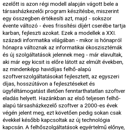
ezelőtt is azon régi modell alapján vágott bele a
társasházkezelői program készítésbe, miszerint
egy összegben értékesíti azt, majd - sokszor
évente változó - éves frissítési díjért cserébe tartja
karban, fejleszti azokat. Ezek a modellek a XXI.
századi informatika világában - mikor is hónapról
hónapra változnak az informatikai ökoszisztémák
és új szolgáltatások jelennek meg - már elavultak,
aki már egy kicsit is előre látott az elmúlt években,
az mindenképp havidíjas felhő-alapú
szoftverszolgáltatásokat fejlesztett, az egyszeri
díjas, hosszútávon a fejlesztéseket és
ügyféltámogatást illetően fenntarthatatlan szoftver
eladás helyett. Hazánkban az első teljesen felhő-
alapú társasházkezelő szoftver a 2000-es évek
végén jelent meg, ezt követően pedig sokan csak
évekkel később kapcsoltak az új technológia
kapcsán. A felhőszolgáltatások egyértelmű előnye,