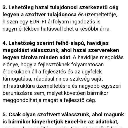
3. Lehetőleg hazai tulajdonosi szerkezetű cég
legyen a szoftver tulajdonosa
és üzemeltetője,
hiszen egy EUR-Ft árfolyam ingadozás is
nagymértékben hatással lehet a későbbi árra.
4. Lehetőség szerint felhő-alapú, havidíjas
megoldást válasszunk, ahol hazai szervereken
legyen tárolva minden adat
. A havidíjas megoldás
előnye, hogy a fejlesztőknek folyamatosan
érdekükben áll a fejlesztés és az ügyfelek
támogatása, ráadásul nincs szükség saját
infrastruktúra üzemeltetésre és nagyobb egyszeri
beruházásra sem, melyet követően bármikor
meggondolhatja magát a fejlesztő cég.
5. Csak olyan szoftvert válasszunk, ahol magunk
is bármikor kinyerhetjük Excel-be az adatokat
,