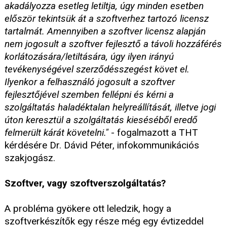
akadályozza esetleg letiltja, úgy minden esetben
először tekintsük át a szoftverhez tartozó licensz
tartalmát. Amennyiben a szoftver licensz alapján
nem jogosult a szoftver fejlesztő a távoli hozzáférés
korlátozására/letiltására, úgy ilyen irányú
tevékenységével szerződésszegést követ el.
Ilyenkor a felhasználó jogosult a szoftver
fejlesztőjével szemben fellépni és kérni a
szolgáltatás haladéktalan helyreállítását, illetve jogi
úton keresztül a szolgáltatás kieséséből eredő
felmerült kárát követelni."
- fogalmazott a THT
kérdésére Dr. Dávid Péter, infokommunikációs
szakjogász.
Szoftver, vagy szoftverszolgáltatás?
A probléma gyökere ott leledzik, hogy a
szoftverkészítők egy része még egy évtizeddel