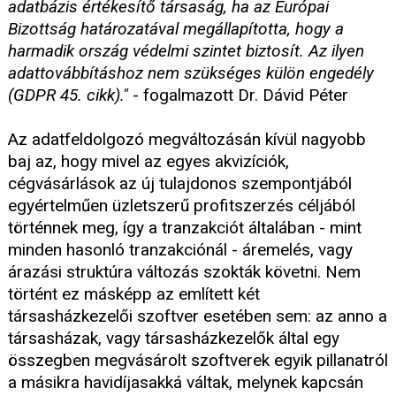
adatbázis értékesítő társaság, ha az Európai
Bizottság határozatával megállapította, hogy a
harmadik ország védelmi szintet biztosít. Az ilyen
adattovábbításhoz nem szükséges külön engedély
(GDPR 45. cikk)."
- fogalmazott Dr. Dávid Péter
Az adatfeldolgozó megváltozásán kívül nagyobb
baj az, hogy mivel az egyes akvizíciók,
cégvásárlások az új tulajdonos szempontjából
egyértelműen üzletszerű profitszerzés céljából
történnek meg, így a tranzakciót általában - mint
minden hasonló tranzakciónál - áremelés, vagy
árazási struktúra változás szokták követni. Nem
történt ez másképp az említett két
társasházkezelői szoftver esetében sem: az anno a
társasházak, vagy társasházkezelők által egy
összegben megvásárolt szoftverek egyik pillanatról
a másikra havidíjasakká váltak, melynek kapcsán