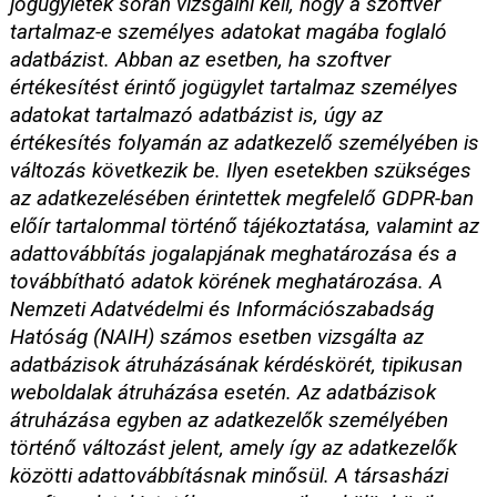
jogügyletek során vizsgálni kell, hogy a szoftver
tartalmaz-e személyes adatokat magába foglaló
adatbázist. Abban az esetben, ha szoftver
értékesítést érintő jogügylet tartalmaz személyes
adatokat tartalmazó adatbázist is, úgy az
értékesítés folyamán az adatkezelő személyében is
változás következik be. Ilyen esetekben szükséges
az adatkezelésében érintettek megfelelő GDPR-ban
előír tartalommal történő tájékoztatása, valamint az
adattovábbítás jogalapjának meghatározása és a
továbbítható adatok körének meghatározása. A
Nemzeti Adatvédelmi és Információszabadság
Hatóság (NAIH) számos esetben vizsgálta az
adatbázisok átruházásának kérdéskörét, tipikusan
weboldalak átruházása esetén. Az adatbázisok
átruházása egyben az adatkezelők személyében
történő változást jelent, amely így az adatkezelők
közötti adattovábbításnak minősül. A társasházi