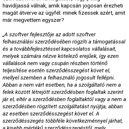
havidíjassá válnak, amik kapcsán jogosan érezheti
magát átverve az ügyfél: minek fizessek azért, amit
már megvettem egyszer?
„A szoftver fejlesztője az adott szoftver
felhasználási szerződésében rögzíti a támogatással
és a továbbfejlesztéssel kapcsolatos vállalásait,
melyek számára nézve kötelező erejűek, így ezen
vállalások nem vagy csupán részben történő
teljesítése esetén szerződésszegést követ el,
mellyel szemben a felhasználó jogosult fellépni.
Abban a nem várt esetben, ha a szolgáltató nem a
felek között létrejött szerződésben foglaltak szerint
jár el, eltér a szerződésben foglaltaktól vagy a nem a
szerződésben rögzített szolgáltatást nyújtja, abban
az esetben szerződésszegést követ el. A
szerződésszegés többféle következménnyel járhat,
a kisebb mértékű szerződésszegéstől, mely