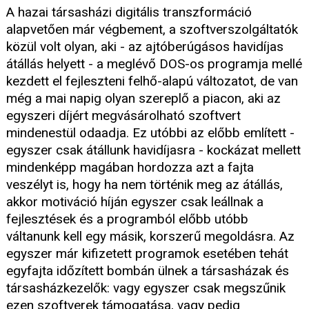
A hazai társasházi digitális transzformáció
alapvetően már végbement, a szoftverszolgáltatók
közül volt olyan, aki - az ajtóberúgásos havidíjas
átállás helyett - a meglévő DOS-os programja mellé
kezdett el fejleszteni felhő-alapú változatot, de van
még a mai napig olyan szereplő a piacon, aki az
egyszeri díjért megvásárolható szoftvert
mindenestül odaadja. Ez utóbbi az előbb említett -
egyszer csak átállunk havidíjasra - kockázat mellett
mindenképp magában hordozza azt a fajta
veszélyt is, hogy ha nem történik meg az átállás,
akkor motiváció híján egyszer csak leállnak a
fejlesztések és a programból előbb utóbb
váltanunk kell egy másik, korszerű megoldásra. Az
egyszer már kifizetett programok esetében tehát
egyfajta időzített bombán ülnek a társasházak és
társasházkezelők: vagy egyszer csak megszűnik
ezen szoftverek támogatása, vagy pedig