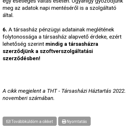
egy esetleges váltás esetén. Ugyanígy győződjünk
meg az adatok napi mentéséről is a szolgáltató
által.
6.
A társasház pénzügyi adatainak meglétének
folytonossága a társasház alapvető érdeke, ezért
lehetőség szerint
mindig a társasházra
szerződjünk a szoftverszolgáltatási
szerződésben!
A cikk megjelent a THT - Társasházi Háztartás 2022.
novemberi számában.
Továbbküldöm a cikket
Nyomtatás