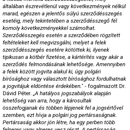
általában észrevétlenül vagy következmények nélkül
marad, egészen a jelentős súlyú szerződésszegés
esetéig, mely tekintetében a szerződésszegő fél
komoly következményekkel számolhat.
Szerződésszegés esetén a szerződében rögzített
feltételeket kell megvizsgálni, melyet a felek
szerződésszegés esetére kötöttek ki, ilyenek
tipikusan a kötbér fizetése, a kártérítés vagy akár a
szerződés felmondásának lehetősége. Amennyiben
a felek között jogvita alakul ki, úgy polgári
bírósághoz vagy választott bírósághoz fordulhatnak
a jogvitájuk eldöntése érdekében."
- fogalmazott Dr.
Dávid Péter.
„A hatályos jogszabályok alapján
lehetőség van arra, hogy a károsultak
összefogjanak és többen lépjenek fel a jogsértővel
szemben, ezt hívja a polgári jog pertársaságnak.
Pertársaság akkor jön létre, ha egy perben több
felperes vagy alperes vesz részt. A pertársaság