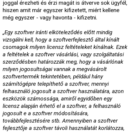
joggal érezheti és érzi magát is átverve sok ügyfél,
hiszen amit már egyszer kifizetett, miért kellene
még egyszer - vagy havonta - kifizetni.
„Egy szoftver iránti elköteleződés előtt mindig
vizsgálni kell, hogy a szoftverfejlesztő által kínált
csomagok milyen licensz feltételeket kínálnak. Ezek
a feltételek a szoftver vásárlási, vagy szolgáltatási
szerződésben határozzák meg, hogy a vásárlónak
milyen jogosultságai vannak a megvásárolt
szoftvertermék tekintetében, például hány
számítógépre telepíthető a szoftver, mennyi
felhasználó jogosult a szoftver használatára, azon
eszközök számossága, amiről egyidőben egy
licensz alapján érhető el a szoftver, a felhasználó
jogosult e a szoftver módosítására,
továbbfejlesztésére stb. Amennyiben a szoftver
fejlesztője a szoftver távoli használatát korlátozza,