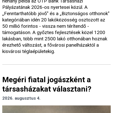
néhány példa az OTP Bank Társasházi
Pályázatának 2026-os nyertesei közül. A
„Fenntarthatóbb jövő" és a „Biztonságos otthonok"
kategóriában idén 20 lakóközösség osztozott az
50 millió forintos - vissza nem térítendő -
támogatáson. A győztes fejlesztések közel 1200
lakásban, több mint 2500 lakó otthonában hoznak
érezhető változást, a fővárosi panelházaktól a
kisvárosi téglaépületekig.
Megéri fiatal jogászként a
társasházakat választani?
2026. augusztus 4.