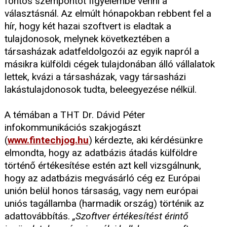
fontos szempontot figyelembe venni a
választásnál. Az elmúlt hónapokban rebbent fel a
hír, hogy két hazai szoftvert is eladtak a
tulajdonosok, melynek következtében a
társasházak adatfeldolgozói az egyik napról a
másikra külföldi cégek tulajdonában álló vállalatok
lettek, kvázi a társasházak, vagy társasházi
lakástulajdonosok tudta, beleegyezése nélkül.
A témában a THT Dr. Dávid Péter
infokommunikációs szakjogászt
(
www.fintechjog.hu
) kérdezte, aki kérdésünkre
elmondta, hogy az adatbázis átadás külföldre
történő értékesítése estén azt kell vizsgálnunk,
hogy az adatbázis megvásárló cég ez Európai
unión belül honos társaság, vagy nem európai
uniós tagállamba (harmadik ország) történik az
adattovábbítás.
„Szoftver értékesítést érintő