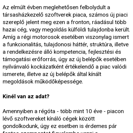
Az elmúlt évben meglehetősen felbolydult a
társasházkezelő szoftverek piaca, számos új piaci
szereplő jelent meg ezen a fronton, ráadásul több
hazai cég, vagy megoldás külföldi tulajdonba került.
Amíg a régi motorosok esetében viszonylag ismert
a funkcionalitás, tulajdonosi háttér, struktúra, illetve
a rendelkezésre álló kompetencia, fejlesztési és
támogatási erőforrás, úgy az új belépők esetében
nyilvánvaló kockázatként értékelendő a piac valódi
ismerete, illetve az új belépők által kínált
megoldások működőképessége.
Kinél van az adat?
Amennyiben a régóta - több mint 10 éve - piacon
lévő szoftvereket kínáló cégek között
gondolkodunk, úgy ez esetben is érdemes pár