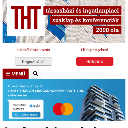
Hírlevél feliratkozás
Elfelejtett jelszó
Belépés
Regisztráció
MENÜ