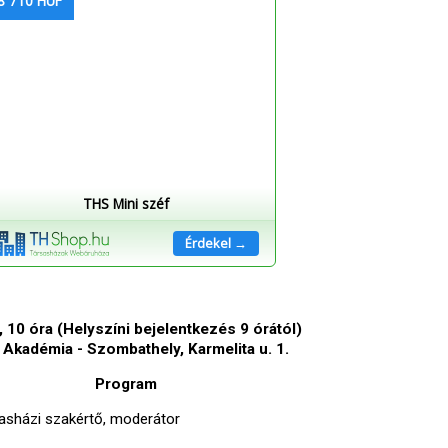
8 710 HUF
THS Mini széf
Érdekel →
 10 óra (Helyszíni bejelentkezés 9 órától)
Akadémia - Szombathely, Karmelita u. 1.
Program
rsasházi szakértő, moderátor