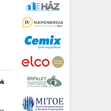
ok
gos