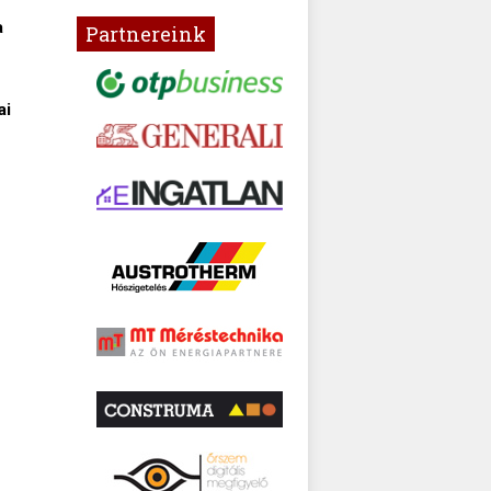
a
Partnereink
ai