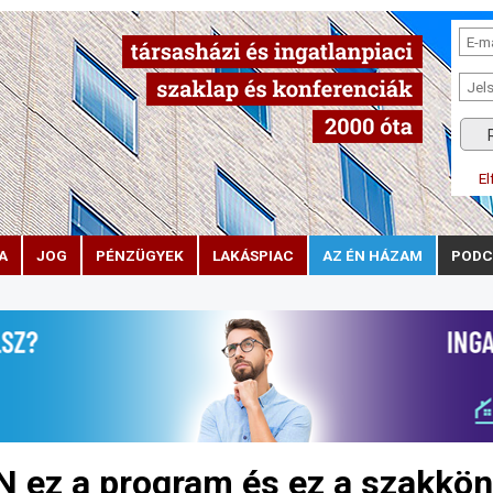
El
A
JOG
PÉNZÜGYEK
LAKÁSPIAC
AZ ÉN HÁZAM
PODC
ez a program és ez a szakkön