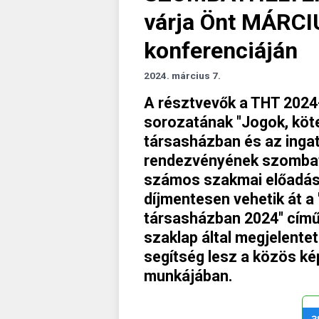
várja Önt MÁRCI
konferenciáján
2024. március 7.
A résztvevők a THT 2024
sorozatának "Jogok, köt
társasházban és az ingat
rendezvényének szombath
számos szakmai előadás 
díjmentesen vehetik át a
társasházban 2024" című
szaklap által megjelentet
segítség lesz a közös ké
munkájában.