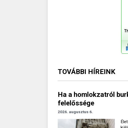
T
TOVÁBBI HÍREINK
Ha a homlokzatról burk
felelőssége
2026. augusztus 6.
Élet
kül