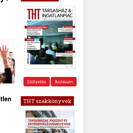
Előfizetés
Archívum
tlen
THT szakkönyvek