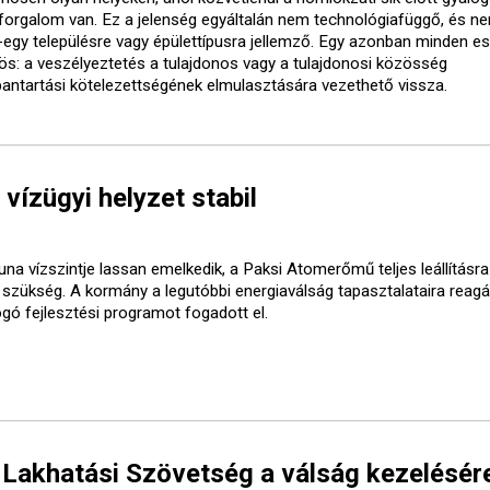
forgalom van. Ez a jelenség egyáltalán nem technológiafüggő, és ne
-egy településre vagy épülettípusra jellemző. Egy azonban minden e
ös: a veszélyeztetés a tulajdonos vagy a tulajdonosi közösség
bantartási kötelezettségének elmulasztására vezethető vissza.
 vízügyi helyzet stabil
una vízszintje lassan emelkedik, a Paksi Atomerőmű teljes leállításr
t szükség. A kormány a legutóbbi energiaválság tapasztalataira reagá
ogó fejlesztési programot fogadott el.
 Lakhatási Szövetség a válság kezelésér