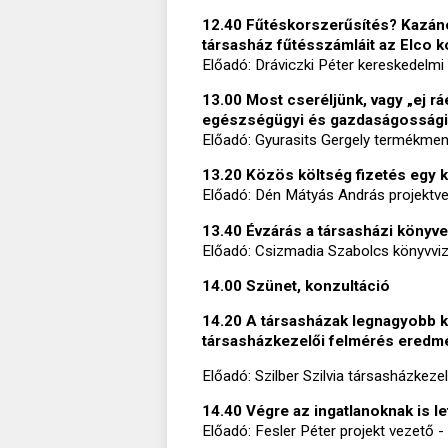
12.40 Fűtéskorszerűsítés? Kazánc
társasház fűtésszámláit az Elco k
Előadó: Dráviczki Péter kereskedelmi
13.00 Most cseréljünk, vagy „ej r
egészségügyi és gazdaságossági
Előadó: Gyurasits Gergely termékmene
13.20 Közös költség fizetés egy 
Előadó: Dén Mátyás András projektv
13.40 Évzárás a társasházi könyv
Előadó: Csizmadia Szabolcs könyvviz
14.00 Szünet, konzultáció
14.20 A társasházak legnagyobb k
társasházkezelői felmérés eredm
Előadó: Szilber Szilvia társasházkeze
14.40 Végre az ingatlanoknak is 
Előadó: Fesler Péter projekt vezető