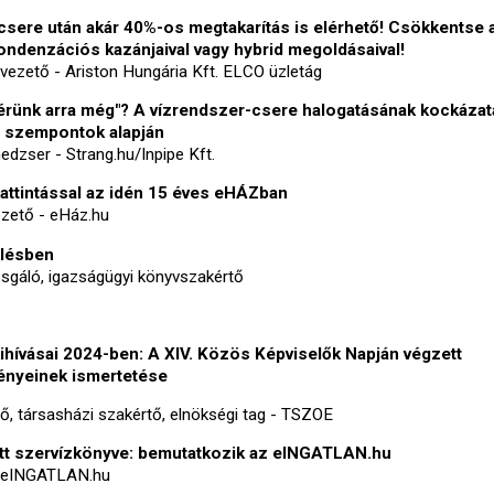
sere után akár 40%-os megtakarítás is elérhető! Csökkentse 
ondenzációs kazánjaival vagy hybrid megoldásaival!
 vezető - Ariston Hungária Kft. ELCO üzletág
áérünk arra még"? A vízrendszer-csere halogatásának kockázat
 szempontok alapján
dzser - Strang.hu/Inpipe Kft.
kattintással az idén 15 éves eHÁZban
ezető - eHáz.hu
elésben
sgáló, igazságügyi könyvszakértő
ihívásai 2024-ben: A XIV. Közös Képviselők Napján végzett
ényeinek ismertetése
lő, társasházi szakértő, elnökségi tag - TSZOE
lett szervízkönyve: bemutatkozik az eINGATLAN.hu
 - eINGATLAN.hu