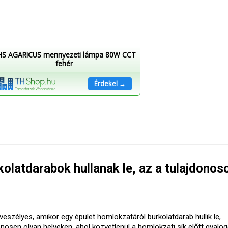
HS AGARICUS mennyezeti lámpa 80W CCT
fehér
Érdekel →
olatdarabok hullanak le, az a tulajdonos
veszélyes, amikor egy épület homlokzatáról burkolatdarab hullik le,
önösen olyan helyeken, ahol közvetlenül a homlokzati sík előtt gyalo