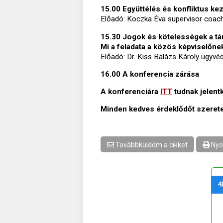
15.00 Együttélés és konfliktus k
Előadó: Koczka Éva supervisor coach
15.30 Jogok és kötelességek a t
Mi a feladata a közös képviselőn
Előadó: Dr. Kiss Balázs Károly ügyvé
16.00 A konferencia zárása
A konferenciára
ITT
tudnak jelent
Minden kedves érdeklődőt szeretet
Továbbküldöm a cikket
Nyo
4