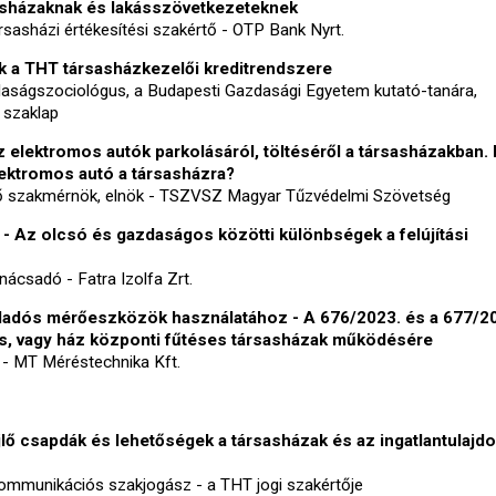
sházaknak és lakásszövetkezeteknek
sasházi értékesítési szakértő - OTP Bank Nyrt.
k a THT társasházkezelői kreditrendszere
daságszociológus, a Budapesti Gazdasági Egyetem kutató-tanára,
 szaklap
 elektromos autók parkolásáról, töltéséről a társasházakban. 
elektromos autó a társasházra?
ző szakmérnök, elnök - TSZVSZ Magyar Tűzvédelmi Szövetség
 - Az olcsó és gazdaságos közötti különbségek a felújítási
ácsadó - Fatra Izolfa Zrt.
vjeladós mérőeszközök használatához - A 676/2023. és a 677/2
s, vagy ház központi fűtéses társasházak működésére
- MT Méréstechnika Kft.
lő csapdák és lehetőségek a társasházak és az ingatlantulaj
ommunikációs szakjogász - a THT jogi szakértője