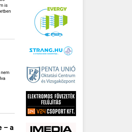
m is
setben
a nem
lva
e – a