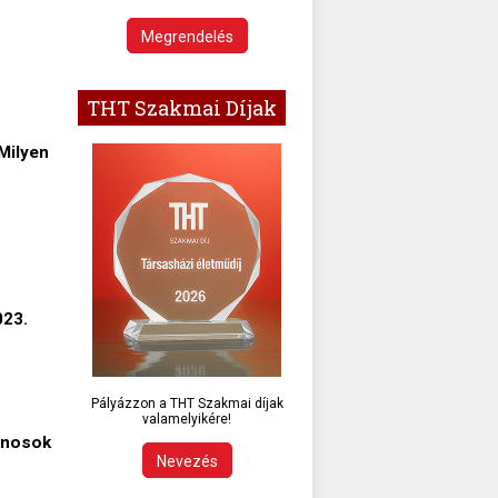
Megrendelés
THT Szakmai Díjak
Milyen
023.
Pályázzon a THT Szakmai díjak
valamelyikére!
donosok
Nevezés