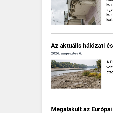
köz
egy
köz
kar
Az aktuális hálózati és
2026. augusztus 6.
A D
vol
átf
Megalakult az Európai