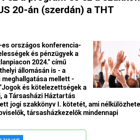
US 20-án (szerdán) a THT
-es országos konferencia-
elességek és pénzügyek a
lanpiacon 2024." című
elyi állomásán is - a
meghallgatása mellett -
 "Jogok és kötelezettségek a
, a Társasházi Háztartás
ett jogi szakkönyv I. kötetét, ami nélkülözhete
pviselők, társasházkezelők mindennapi