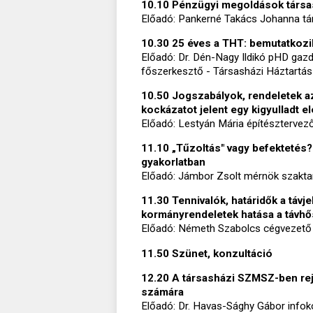
10.10 Pénzügyi megoldások társa
Előadó: Pankerné Takács Johanna tár
10.30 25 éves a THT: bemutatkozi
Előadó: Dr. Dén-Nagy Ildikó pHD gaz
főszerkesztő - Társasházi Háztartás
10.50 Jogszabályok, rendeletek az
kockázatot jelent egy kigyulladt 
Előadó: Lestyán Mária építészterve
11.10 „Tűzoltás" vagy befektetés?
gyakorlatban
Előadó: Jámbor Zsolt mérnök szaktan
11.30 Tennivalók, határidők a tá
kormányrendeletek hatása a távhő
Előadó: Németh Szabolcs cégvezető 
11.50 Szünet, konzultáció
12.20 A társasházi SZMSZ-ben rej
számára
Előadó: Dr. Havas-Sághy Gábor infok