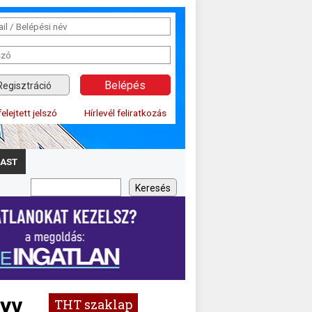
Regisztráció
felejtett jelszó
Hírlevél feliratkozás
AST
yv
THT szaklap