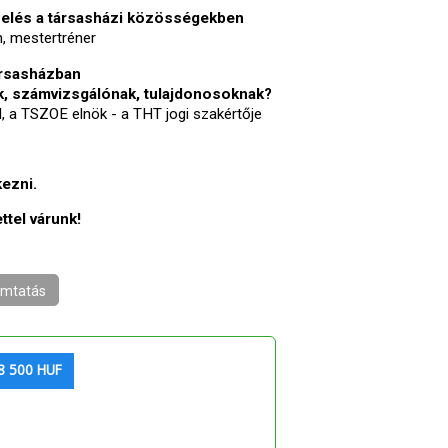
ezelés a társasházi közösségekben
, mestertréner
ársasházban
ek, számvizsgálónak, tulajdonosoknak?
d, a TSZOE elnök - a THT jogi szakértője
kezni.
tel várunk!
mtatás
8 500 HUF