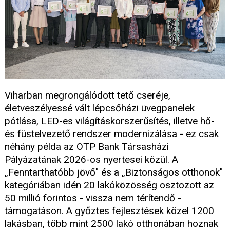
Viharban megrongálódott tető cseréje,
életveszélyessé vált lépcsőházi üvegpanelek
pótlása, LED-es világításkorszerűsítés, illetve hő-
és füstelvezető rendszer modernizálása - ez csak
néhány példa az OTP Bank Társasházi
Pályázatának 2026-os nyertesei közül. A
„Fenntarthatóbb jövő" és a „Biztonságos otthonok"
kategóriában idén 20 lakóközösség osztozott az
50 millió forintos - vissza nem térítendő -
támogatáson. A győztes fejlesztések közel 1200
lakásban, több mint 2500 lakó otthonában hoznak