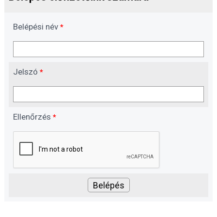
Belépési név
*
Jelszó
*
Ellenőrzés
*