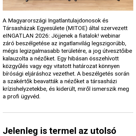
A Magyarországi Ingatlantulajdonosok és
Társasházak Egyesülete (MITOE) által szervezett
eINGATLAN 2026: Jöjjenek a fiatalok! webinar
záró beszélgetése az ingatlanvilág legszigorúbb,
mégis legizgalmasabb területére, a jog útvesztőibe
kalauzolta a nézőket. Egy hibásan összehívott
közgyűlés vagy egy vitatott határozat könnyen
bírósági eljáráshoz vezethet. A beszélgetés során
a szakértők beavatták a nézőket a társasházi
krízishelyzetekbe, és kiderült, miről ismerszik meg
a profi ügyvéd.
Jelenleg is termel az utolsó