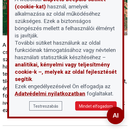
(cookie-kat)
használ, amelyek
alkalmazása az oldal működéséhez
szükséges. Ezek a biztonságos
böngészés mellett a felhasználói élményt
is javítják.
További sütiket használunk az oldal
A rekordalacsony dunai vízállás idején sokan
funkcióinak támogatásához vagy névtelen
csábítónak találják, hogy besétáljanak a folyó
használati statisztikák készítéséhez –
szárazzá vált medrébe, ám a Fővárosi Vízművek
analitikai, kényelmi vagy teljesítmény
határozottan figyelmeztet: a vízbázisvédelmi
cookie-k –, melyek az oldal fejlesztését
területekre belépni és ott tartózkodni szigorúan
segítik
.
tilos. Ahhoz, hogy megértsük e tilalom jelentőségét,
Ezek engedélyezésével Ön elfogadja az
érdemes tisztázni, mit jelent pontosan a vízbázis
Adatvédelmi nyilatkozatban
foglaltakat.
fogalma, és miért jelenthet kockázatot a lakossági
ivóvízellátásra az emberi jelenlét a Duna medrének
Testreszabás
Mindet elfogadom
ezen részein.