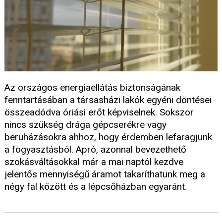
Az országos energiaellátás biztonságának
fenntartásában a társasházi lakók egyéni döntései
összeadódva óriási erőt képviselnek. Sokszor
nincs szükség drága gépcserékre vagy
beruházásokra ahhoz, hogy érdemben lefaragjunk
a fogyasztásból. Apró, azonnal bevezethető
szokásváltásokkal már a mai naptól kezdve
jelentős mennyiségű áramot takaríthatunk meg a
négy fal között és a lépcsőházban egyaránt.