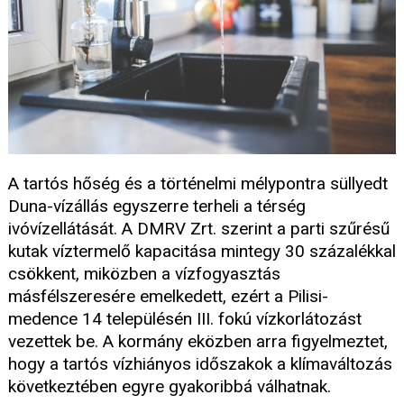
A tartós hőség és a történelmi mélypontra süllyedt
Duna-vízállás egyszerre terheli a térség
ivóvízellátását. A DMRV Zrt. szerint a parti szűrésű
kutak víztermelő kapacitása mintegy 30 százalékkal
csökkent, miközben a vízfogyasztás
másfélszeresére emelkedett, ezért a Pilisi-
medence 14 településén III. fokú vízkorlátozást
vezettek be. A kormány eközben arra figyelmeztet,
hogy a tartós vízhiányos időszakok a klímaváltozás
következtében egyre gyakoribbá válhatnak.