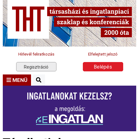
Hírlevél feliratkozás
Elfelejtett jelszó
Belépés
Regisztráció
MENÜ