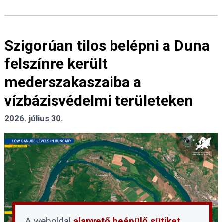
Szigorúan tilos belépni a Duna
felszínre került
mederszakaszaiba a
vízbázisvédelmi területeken
2026. július 30.
A weboldal
alapvető beépülő sütiket