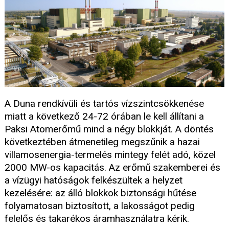
A Duna rendkívüli és tartós vízszintcsökkenése
miatt a következő 24-72 órában le kell állítani a
Paksi Atomerőmű mind a négy blokkját. A döntés
következtében átmenetileg megszűnik a hazai
villamosenergia-termelés mintegy felét adó, közel
2000 MW-os kapacitás. Az erőmű szakemberei és
a vízügyi hatóságok felkészültek a helyzet
kezelésére: az álló blokkok biztonsági hűtése
folyamatosan biztosított, a lakosságot pedig
felelős és takarékos áramhasználatra kérik.