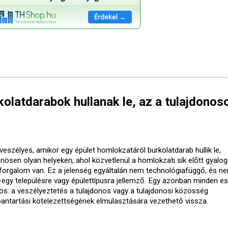
Érdekel →
olatdarabok hullanak le, az a tulajdonos
veszélyes, amikor egy épület homlokzatáról burkolatdarab hullik le,
önösen olyan helyeken, ahol közvetlenül a homlokzati sík előtt gyalo
forgalom van. Ez a jelenség egyáltalán nem technológiafüggő, és ne
-egy településre vagy épülettípusra jellemző. Egy azonban minden e
ös: a veszélyeztetés a tulajdonos vagy a tulajdonosi közösség
bantartási kötelezettségének elmulasztására vezethető vissza.