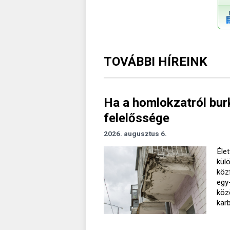
TOVÁBBI HÍREINK
Ha a homlokzatról burk
felelőssége
2026. augusztus 6.
Élet
kül
köz
egy
köz
kar