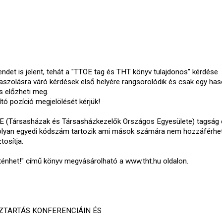
rendet is jelent, tehát a "TTOE tag és THT könyv tulajdonos" kérdése
aszolásra váró kérdések első helyére rangsorolódik és csak egy has
s előzheti meg.
tó pozíció megjelölését kérjük!
E (Társasházak és Társasházkezelők Országos Egyesülete) tagság
z olyan egyedi kódszám tartozik ami mások számára nem hozzáférhe
tosítja.
ténhet!" című könyv megvásárolható a www.tht.hu oldalon.
ZTARTÁS KONFERENCIÁIN ÉS