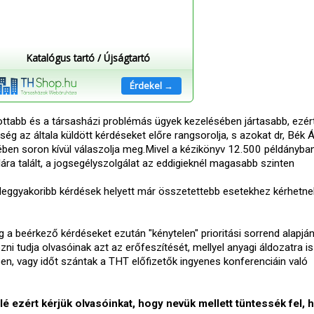
Katalógus tartó / Újságtartó
Érdekel →
ottabb és a társasházi problémás ügyek kezelésében jártasabb, ezért
ség az általa küldött kérdéseket előre rangsorolja, s azokat dr, Bék 
ében soron kívül válaszolja meg.Mivel a kézikönyv 12.500 példányba
dára talált, a jogsegélyszolgálat az eddigieknél magasabb szinten
i leggyakoribb kérdések helyett már összetettebb esetekhez kérhetne
ég a beérkező kérdéseket ezután "kénytelen" prioritási sorrend alapjá
ni tudja olvasóinak azt az erőfeszítését, mellyel anyagi áldozatra i
ben, vagy időt szántak a THT előfizetők ingyenes konferenciáin való
 ezért kérjük olvasóinkat, hogy nevük mellett tüntessék fel, 