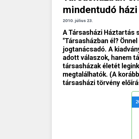
mindentudó házi
2010. július 23.
A Társasházi Háztartás s
"Társasházban él? Önnel 
jogtanácsadó. A kiadvány
adott válaszok, hanem tár
társasházak életét legin
megtalálhatók. (A korább
társasházi törvény előírás
2