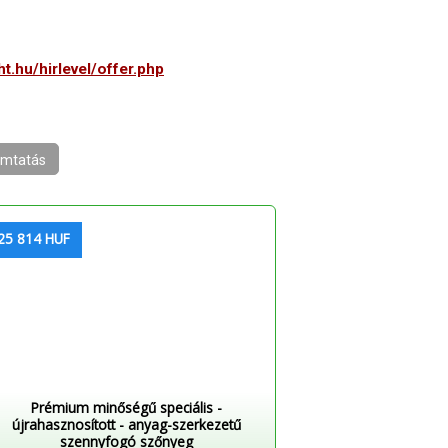
ht.hu/hirlevel/offer.php
mtatás
25 814 HUF
Prémium minőségű speciális -
újrahasznosított - anyag-szerkezetű
szennyfogó szőnyeg