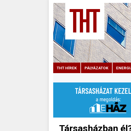
THT HÍREK
PÁLYÁZATOK
ENERGI
Társasházban él?