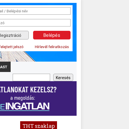
Regisztráció
felejtett jelszó
Hírlevél feliratkozás
AST
THT szaklap