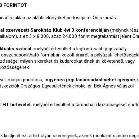
00 FORINTOT
ésű szaklap az alábbi előnyöket biztosítja az Ön számára:
al szervezett Sarokház Klub évi 3 konferenciáján
(melynek rész
alkalom), s ez 3 x 8.000, azaz 24.000 forint megtakarítást jelent Ö
ktuális számát
, melyből értesülhet a legfontosabb jogszabályi
 összehasonlítható formában közölt árairól, a pályázati lehetőségekr
össégei milyen sikereket és kudarcokat élnek át, követendő, vagy
kóközösségének
vel, magas prioritású,
ingyenes jogi tanácsadást vehet igénybe
, 
zkezelők Országos Egyesületének elnöke, dr. Bék Ágnes válaszol
THT hírlevelét
, melyből értesülhet a társasházi közösségeket érint
 küldje el ezt a hírt olyan személynek, akinek munkáját szintén segít