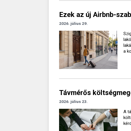
Ezek az új Airbnb-sza
2026. július 29.
Szig
lak
lak
a k
Távmérős költségmegos
2026. július 23.
A t
köl
kér