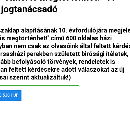
 jogtanácsadó
zaklap alapításának 10. évfordulójára megjele
is megtörténhet!" című 600 oldalas házi
ban nem csak az olvasóink által feltett kérdé
sasházi perekben született birósági ítéletek, 
kább befolyásoló törvények, rendeletek is
an feltett kérdésekre adott válaszokat az új
ai szerint aktualizáltuk!)
0 530 HUF