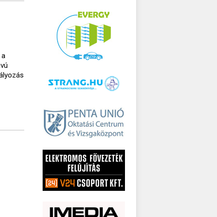
 a
ávú
bályozás