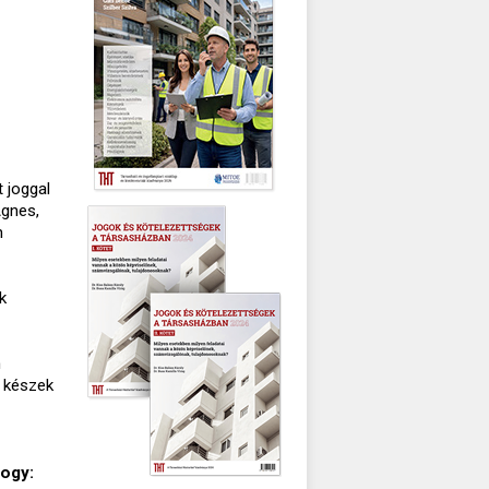
 joggal
Ágnes,
n
k
n
s készek
hogy: