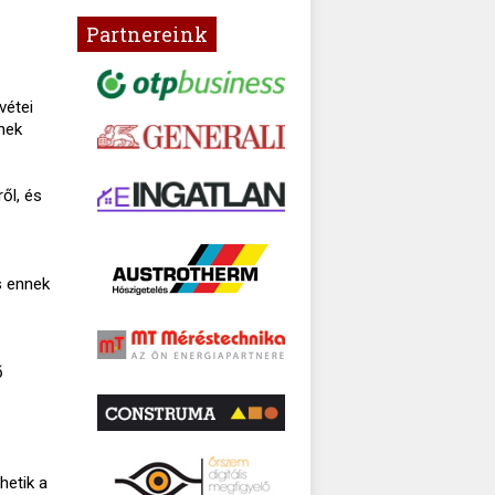
Partnereink
vétei
nnek
ől, és
s ennek
ő
hetik a