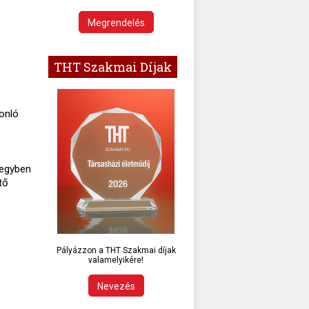
Megrendelés
THT Szakmai Díjak
onló
 egyben
tő
Pályázzon a THT Szakmai díjak
valamelyikére!
Nevezés