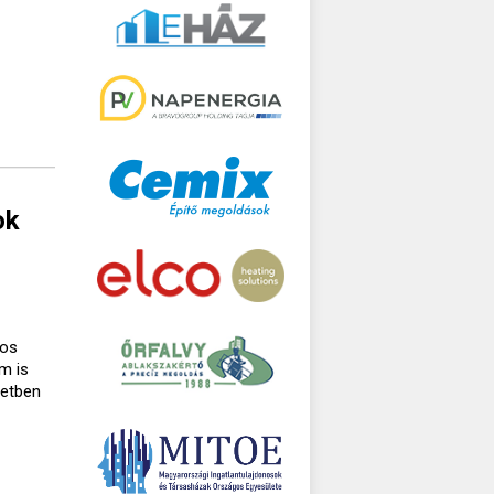
ok
gos
m is
setben