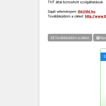
THT által biztosított szolgáltatások
Saját véleményem:
tht@tht.hu
Továbbküldöm a cikket:
http://www.t
Továbbküldöm a cikket
Nyo
1