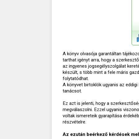
A könyv olvasója garantáltan tájékoz
tarthat igényt arra, hogy a szerkesztő
az ingyenes jogsegélyszolgálat keret
készült, s több mint a fele máris gaz
folytatódhat.
A könyvet birtoklók ugyanis az eddig
tanácsot.
Ez azt is jelenti, hogy a szerkesztős
megválaszolni. Ezzel ugyanis viszonoz
voltak ismereteik gyarapítása érdeké
részvételre.
Az ezután beérkező kérdések mellé