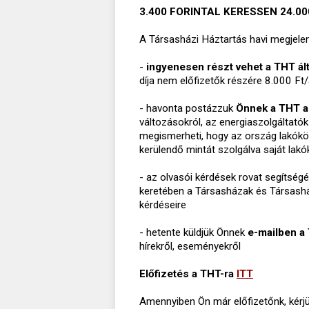
3.400 FORINTAL KERESSEN 24.0
A Társasházi Háztartás havi megjelen
-
ingyenesen részt vehet a THT ált
díja nem előfizetők részére 8.000 Ft/
- havonta postázzuk
Önnek a THT a
változásokról, az energiaszolgáltatók
megismerheti, hogy az ország lakóköz
kerülendő mintát szolgálva saját la
- az olvasói kérdések rovat segítségé
keretében a Társasházak és Társashá
kérdéseire
- hetente küldjük Önnek
e-mailben a 
hírekről, eseményekről
Előfizetés a THT-ra
ITT
Amennyiben Ön már előfizetőnk, kérjük