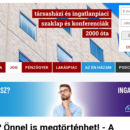
El
A
JOG
PÉNZÜGYEK
LAKÁSPIAC
AZ ÉN HÁZAM
PODC
 Önnel is megtörténhet! - A