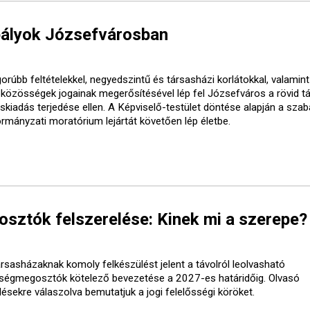
bályok Józsefvárosban
orúbb feltételekkel, negyedszintű és társasházi korlátokkal, valamint
óközösségek jogainak megerősítésével lép fel Józsefváros a rövid t
áskiadás terjedése ellen. A Képviselő-testület döntése alapján a sza
ormányzati moratórium lejártát követően lép életbe.
ztók felszerelése: Kinek mi a szerepe?
ársasházaknak komoly felkészülést jelent a távolról leolvasható
tségmegosztók kötelező bevezetése a 2027-es határidőig. Olvasó
désekre válaszolva bemutatjuk a jogi felelősségi köröket.