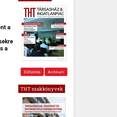
nt a
sekre
s a
Előfizetés
Archívum
THT szakkönyvek