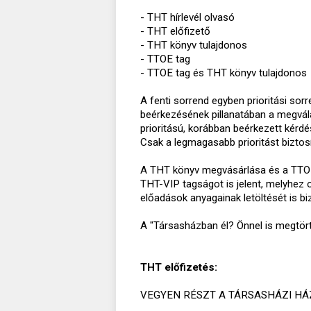
- THT hírlevél olvasó
- THT előfizető
- THT könyv tulajdonos
- TTOE tag
- TTOE tag és THT könyv tulajdonos
A fenti sorrend egyben prioritási sor
beérkezésének pillanatában a megvál
prioritású, korábban beérkezett kérdé
Csak a legmagasabb prioritást biztosí
A THT könyv megvásárlása és a TTO
THT-VIP tagságot is jelent, melyhe
előadások anyagainak letöltését is biz
A "Társasházban él? Önnel is megtör
THT előfizetés:
VEGYEN RÉSZT A TÁRSASHÁZI HÁ