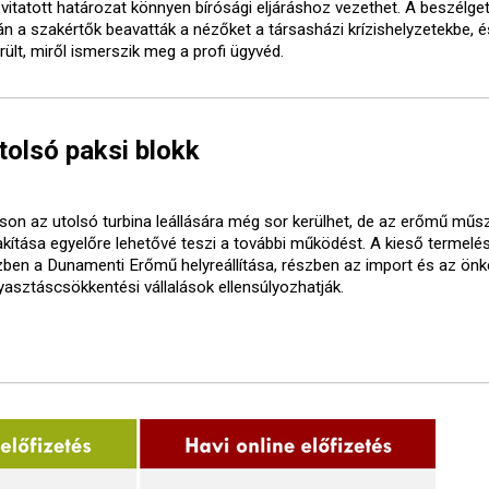
 vitatott határozat könnyen bírósági eljáráshoz vezethet. A beszélge
án a szakértők beavatták a nézőket a társasházi krízishelyzetekbe, é
rült, miről ismerszik meg a profi ügyvéd.
utolsó paksi blokk
son az utolsó turbina leállására még sor kerülhet, de az erőmű műs
lakítása egyelőre lehetővé teszi a további működést. A kieső termelé
zben a Dunamenti Erőmű helyreállítása, részben az import és az ön
yasztáscsökkentési vállalások ellensúlyozhatják.