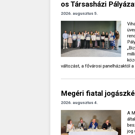
os Társasházi Pályáza
2026. augusztus 5.
Vih
üve
ren
Pál
„Bi
mil
köz
változást, a fővárosi panelházaktól a 
Megéri fiatal jogászké
2026. augusztus 4.
A M
ált
bes
jog