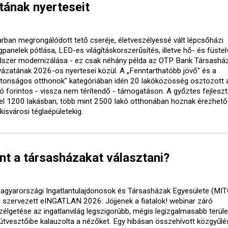
tának nyerteseit
arban megrongálódott tető cseréje, életveszélyessé vált lépcsőházi
gpanelek pótlása, LED-es világításkorszerűsítés, illetve hő- és füste
dszer modernizálása - ez csak néhány példa az OTP Bank Társasház
yázatának 2026-os nyertesei közül. A „Fenntarthatóbb jövő" és a
ztonságos otthonok" kategóriában idén 20 lakóközösség osztozott 
lió forintos - vissza nem térítendő - támogatáson. A győztes fejlesz
el 1200 lakásban, több mint 2500 lakó otthonában hoznak érezhető
kisvárosi téglaépületekig.
nt a társasházakat választani?
agyarországi Ingatlantulajdonosok és Társasházak Egyesülete (MI
al szervezett eINGATLAN 2026: Jöjjenek a fiatalok! webinar záró
zélgetése az ingatlanvilág legszigorúbb, mégis legizgalmasabb terüle
 útvesztőibe kalauzolta a nézőket. Egy hibásan összehívott közgyűlé