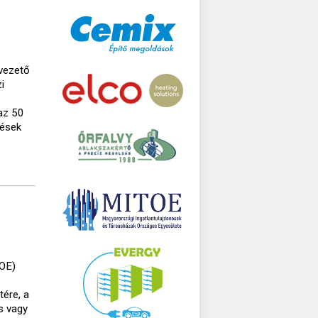
lvezető
i
az 50
tések
TOE)
tére, a
s vagy