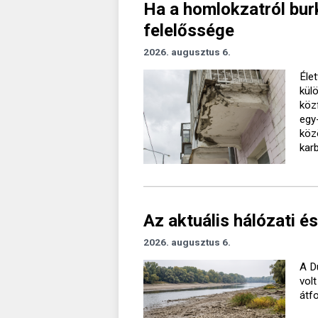
Ha a homlokzatról burk
felelőssége
2026. augusztus 6.
Élet
kül
köz
egy
köz
kar
Az aktuális hálózati és
2026. augusztus 6.
A D
vol
átf