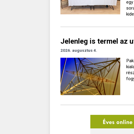
egy
sor
kide
Jelenleg is termel az 
2026. augusztus 4.
Pak
kia
rés
fog