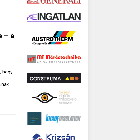
e – a
, hogy
áinak