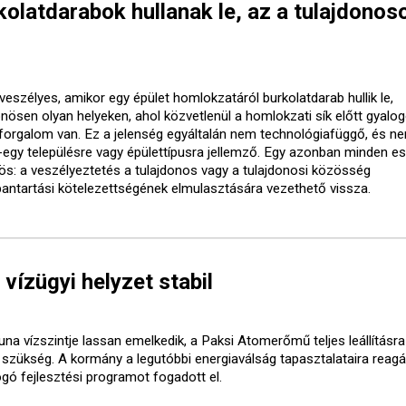
olatdarabok hullanak le, az a tulajdonos
veszélyes, amikor egy épület homlokzatáról burkolatdarab hullik le,
önösen olyan helyeken, ahol közvetlenül a homlokzati sík előtt gyalo
forgalom van. Ez a jelenség egyáltalán nem technológiafüggő, és ne
-egy településre vagy épülettípusra jellemző. Egy azonban minden e
ös: a veszélyeztetés a tulajdonos vagy a tulajdonosi közösség
bantartási kötelezettségének elmulasztására vezethető vissza.
 vízügyi helyzet stabil
una vízszintje lassan emelkedik, a Paksi Atomerőmű teljes leállításr
t szükség. A kormány a legutóbbi energiaválság tapasztalataira reagá
ogó fejlesztési programot fogadott el.