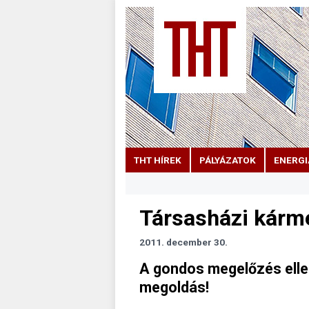
THT HÍREK
PÁLYÁZATOK
ENERGI
Társasházi kárme
2011. december 30.
A gondos megelőzés elle
megoldás!