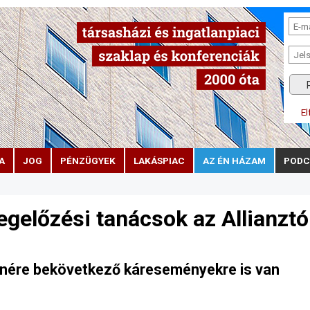
El
A
JOG
PÉNZÜGYEK
LAKÁSPIAC
AZ ÉN HÁZAM
PODC
gelőzési tanácsok az Allianztó
nére bekövetkező káreseményekre is van