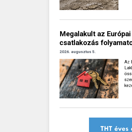
Megalakult az Európai
csatlakozás folyamato
2026. augusztus 5.
Az 
Lak
öss
sze
kez