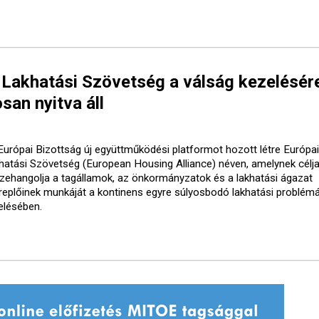
 Lakhatási Szövetség a válság kezelésér
san nyitva áll
Európai Bizottság új együttműködési platformot hozott létre Európai
hatási Szövetség (European Housing Alliance) néven, amelynek célja
zehangolja a tagállamok, az önkormányzatok és a lakhatási ágazat
replőinek munkáját a kontinens egyre súlyosbodó lakhatási problém
elésében.