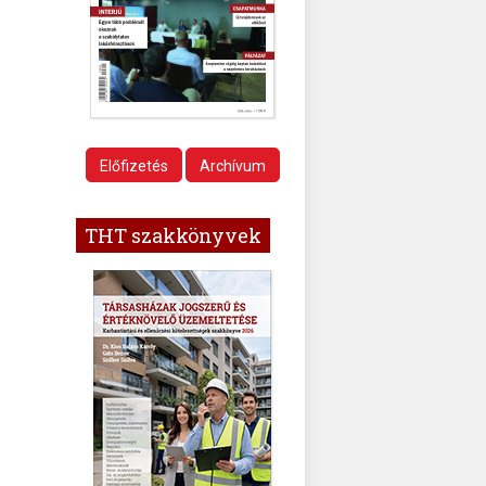
Előfizetés
Archívum
THT szakkönyvek