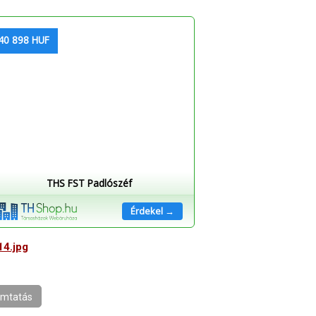
40 898 HUF
THS FST Padlószéf
Érdekel →
mtatás