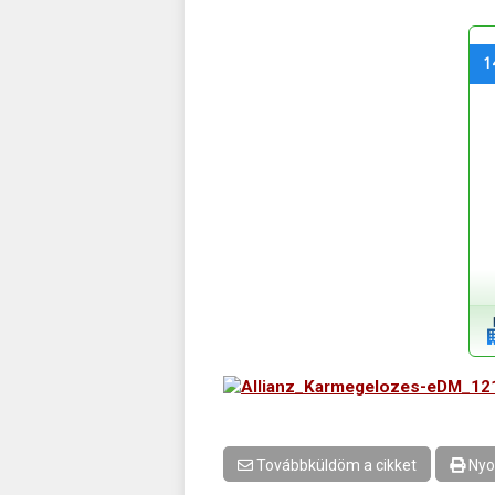
1
Továbbküldöm a cikket
Nyo