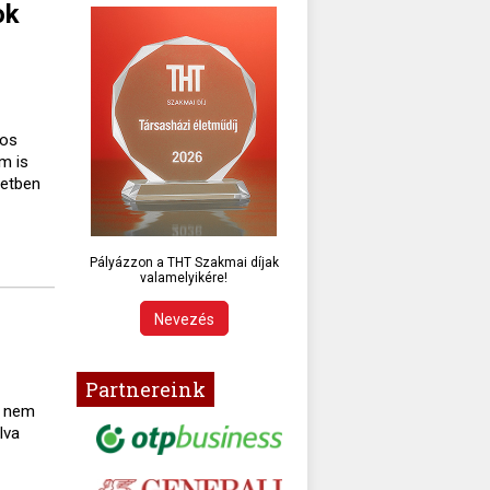
ok
gos
m is
setben
Pályázzon a THT Szakmai díjak
valamelyikére!
Nevezés
Partnereink
a nem
lva