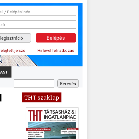
Regisztráció
felejtett jelszó
Hírlevél feliratkozás
AST
l
THT szaklap