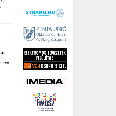
tés
s
zaki
st
kéntes