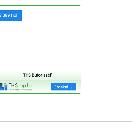
8 389 HUF
THS Bútor széf
Érdekel →