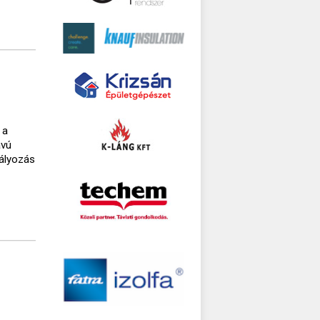
 a
ávú
bályozás