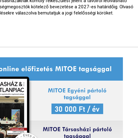
ársasházaknak komoly felkészülést jelent a távolról leolvasható
tségmegosztók kötelező bevezetése a 2027-es határidőig. Olvasó
désekre válaszolva bemutatjuk a jogi felelősségi köröket.