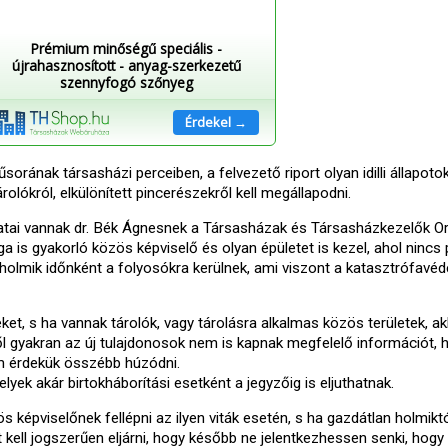
Prémium minőségű speciális -
újrahasznosított - anyag-szerkezetű
szennyfogó szőnyeg
Érdekel →
ának társasházi perceiben, a felvezető riport olyan idilli állapoto
rolókról, elkülönített pincerészekről kell megállapodni.
ai vannak dr. Bék Ágnesnek a Társasházak és Társasházkezelők O
 is gyakorló közös képviselő és olyan épületet is kezel, ahol nincs 
 holmik időnként a folyosókra kerülnek, ami viszont a katasztrófavéd
eket, s ha vannak tárolók, vagy tárolásra alkalmas közös területek, ak
ől gyakran az új tulajdonosok nem is kapnak megfelelő információt, 
em érdekük összébb húzódni.
lyek akár birtokháborítási esetként a jegyzőig is eljuthatnak.
 képviselőnek fellépni az ilyen viták esetén, s ha gazdátlan holmiktól
kell jogszerűen eljárni, hogy később ne jelentkezhessen senki, hogy