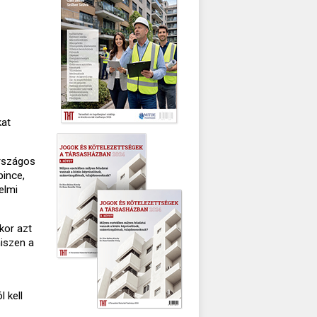
kat
rszágos
pince,
elmi
kor azt
hiszen a
 kell