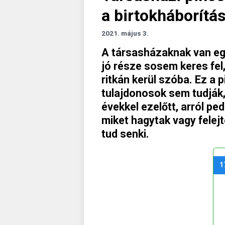
a birtokháborítá
2021. május 3.
A társasházaknak van egy
jó része sosem keres fel
ritkán kerül szóba. Ez a 
tulajdonosok sem tudják, 
évekkel ezelőtt, arról ped
miket hagytak vagy felej
tud senki.
1