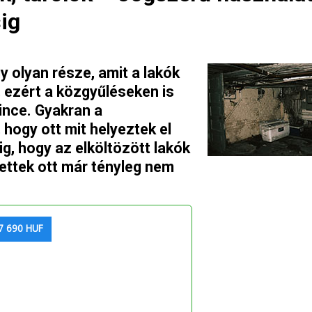
sig
 olyan része, amit a lakók
, ezért a közgyűléseken is
pince. Gyakran a
hogy ott mit helyeztek el
ig, hogy az elköltözött lakók
tettek ott már tényleg nem
7 690 HUF