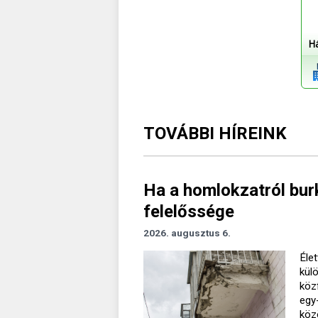
H
TOVÁBBI HÍREINK
Ha a homlokzatról burk
felelőssége
2026. augusztus 6.
Élet
kül
köz
egy
köz