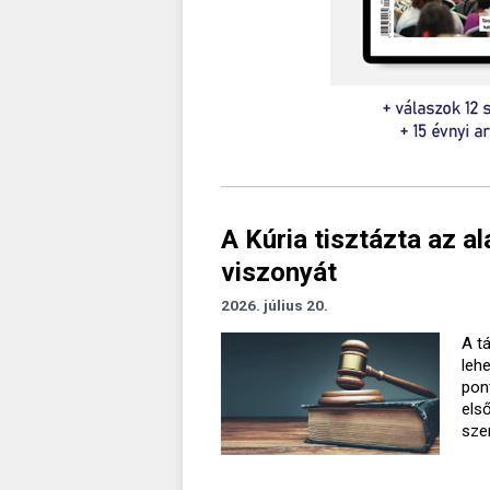
A Kúria tisztázta az a
viszonyát
2026. július 20.
A t
leh
pon
els
sze