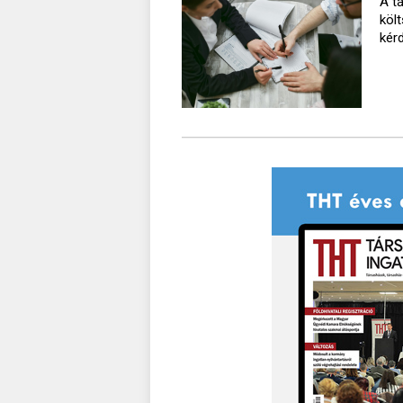
A t
köl
kér