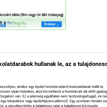
ázszám tábla (fém vagy UV álló műanyag)
Érdekel →
olatdarabok hullanak le, az a tulajdonos
veszélyes, amikor egy épület homlokzatáról burkolatdarab hullik le,
önösen olyan helyeken, ahol közvetlenül a homlokzati sík előtt gyalo
forgalom van. Ez a jelenség egyáltalán nem technológiafüggő, és ne
-egy településre vagy épülettípusra jellemző. Egy azonban minden e
ös: a veszélyeztetés a tulajdonos vagy a tulajdonosi közösség