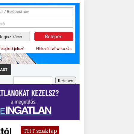
Regisztráció
felejtett jelszó
Hírlevél feliratkozás
AST
tól
THT szaklap