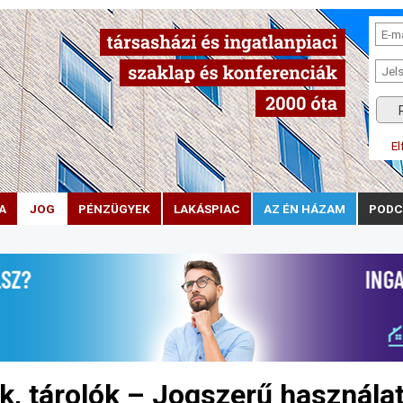
El
A
JOG
PÉNZÜGYEK
LAKÁSPIAC
AZ ÉN HÁZAM
PODC
k, tárolók – Jogszerű használat