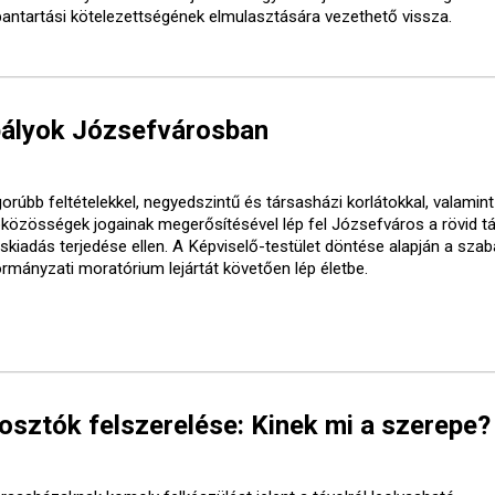
bantartási kötelezettségének elmulasztására vezethető vissza.
bályok Józsefvárosban
orúbb feltételekkel, negyedszintű és társasházi korlátokkal, valamint
óközösségek jogainak megerősítésével lép fel Józsefváros a rövid t
áskiadás terjedése ellen. A Képviselő-testület döntése alapján a sza
ormányzati moratórium lejártát követően lép életbe.
ztók felszerelése: Kinek mi a szerepe?