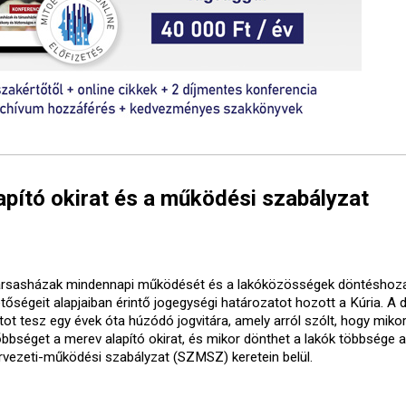
lapító okirat és a működési szabályzat
ársasházak mindennapi működését és a lakóközösségek döntéshoza
etőségeit alapjaiban érintő jogegységi határozatot hozott a Kúria. A 
tot tesz egy évek óta húzódó jogvitára, amely arról szólt, hogy mikor
őbbséget a merev alapító okirat, és mikor dönthet a lakók többsége a
rvezeti-működési szabályzat (SZMSZ) keretein belül.