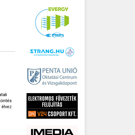
tali
döntés
 élvez