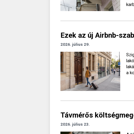
kar
Ezek az új Airbnb-sza
2026. július 29.
Szig
lak
lak
a k
Távmérős költségmegos
2026. július 23.