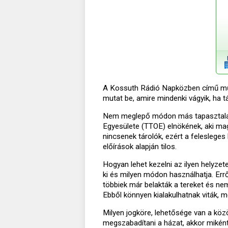
A Kossuth Rádió Napközben című műsor
mutat be, amire mindenki vágyik, ha tá
Nem meglepő módon más tapasztalat
Egyesülete (TTOE) elnökének, aki maga
nincsenek tárolók, ezért a felesleges
előírások alapján tilos.
Hogyan lehet kezelni az ilyen helyzet
ki és milyen módon használhatja. Err
többiek már belakták a tereket és n
Ebből könnyen kialakulhatnak viták, me
Milyen jogköre, lehetősége van a közös
megszabadítani a házat, akkor miként 