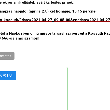
lyéi, amik eltűntek, ezért kártérítés jár neki.
angzás napjától (április 27.) két hónapig, 10:15 percnél:
atszo-kossuth/?date=2021-04-27_09-05-00&enddate=2021-04-2
-től a Napközben című műsor társasházi perceit a Kossuth Rá
00 666-os sms számon!
mtatás
 670 HUF