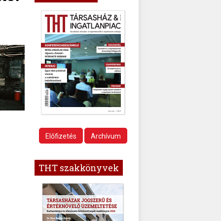
Előfizetés
Archívum
THT szakkönyvek