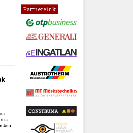
Partnereink
ok
gos
m is
setben