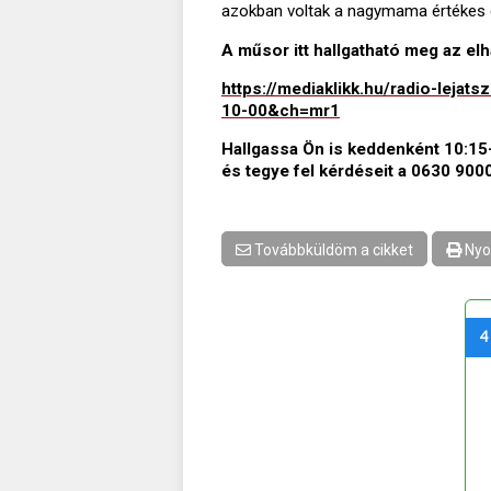
azokban voltak a nagymama értékes erek
A műsor itt hallgatható meg az elh
https://mediaklikk.hu/radio-lej
10-00&ch=mr1
Hallgassa Ön is keddenként 10:15
és tegye fel kérdéseit a 0630 90
Továbbküldöm a cikket
Nyo
4