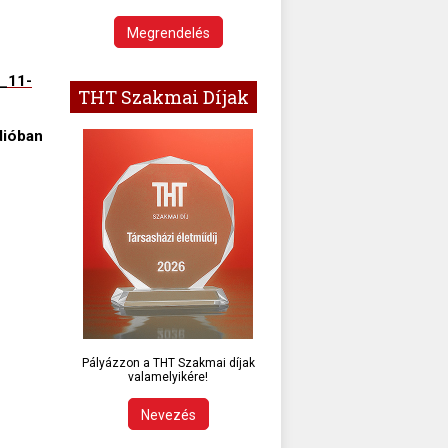
Megrendelés
7_11-
THT Szakmai Díjak
dióban
Pályázzon a THT Szakmai díjak
valamelyikére!
Nevezés