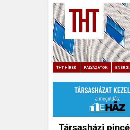
THT HÍREK
PÁLYÁZATOK
ENERGI
Társasházi pincé