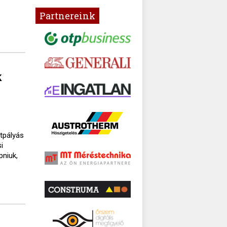
Partnereink
k
ttpályás
i
pniuk,