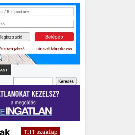
Regisztráció
felejtett jelszó
Hírlevél feliratkozás
AST
yak
THT szaklap