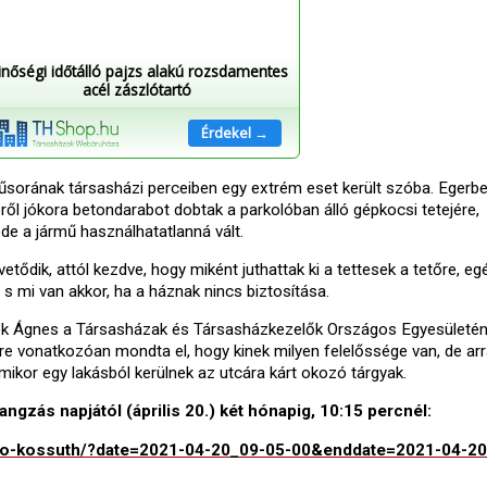
inőségi időtálló pajzs alakú rozsdamentes
acél zászlótartó
Érdekel →
orának társasházi perceiben egy extrém eset került szóba. Egerb
éről jókora betondarabot dobtak a parkolóban álló gépkocsi tetejére,
de a jármű használhatatlanná vált.
etődik, attól kezdve, hogy miként juthattak ki a tettesek a tetőre, e
t, s mi van akkor, ha a háznak nincs biztosítása.
 Bék Ágnes a Társasházak és Társasházkezelők Országos Egyesületé
e vonatkozóan mondta el, hogy kinek milyen felelőssége van, de arra
 amikor egy lakásból kerülnek az utcára kárt okozó tárgyak.
angzás napjától (április 20.) két hónapig, 10:15 percnél:
atszo-kossuth/?date=2021-04-20_09-05-00&enddate=2021-04-2