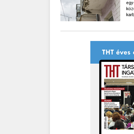
egy
köz
kar