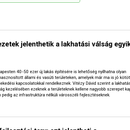
etek jelenthetik a lakhatási válság egyi
apesten 40-50 ezer új lakás építésére is lehetőség nyílhatna olyan
lhasznosított állami és vasúti területeken, amelyek már ma is jó kötö
lekedési kapcsolatokkal rendelkeznek. Vitézy Dávid szerint a lakhatás
ság kezelésében ezeknek a területeknek kellene nagyobb szerepet ka
pedig az infrastruktúra nélküli városszéli fejlesztéseknek.