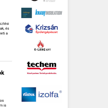
sztési
ak, és
eti a
ok
gos
m is