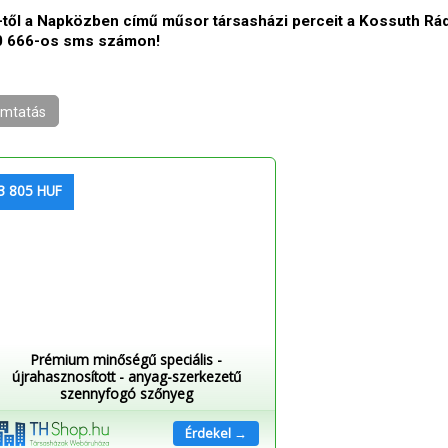
-től a Napközben című műsor társasházi perceit a Kossuth Rá
00 666-os sms számon!
mtatás
3 805 HUF
Prémium minőségű speciális -
újrahasznosított - anyag-szerkezetű
szennyfogó szőnyeg
Érdekel →