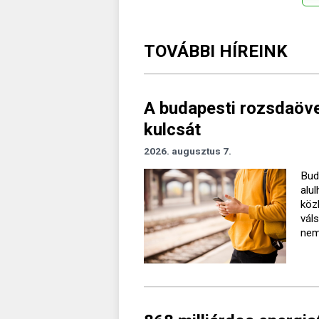
TOVÁBBI HÍREINK
A budapesti rozsdaövez
kulcsát
2026. augusztus 7.
Bud
alu
köz
vál
nem 