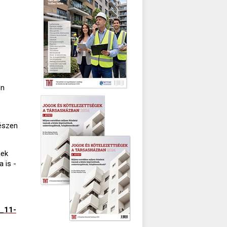
en
gészen
nek
 is -
0_11-