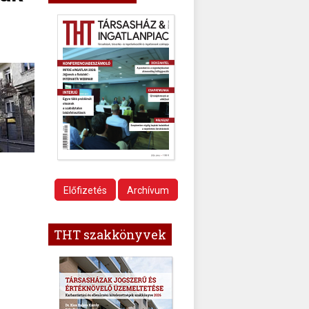
Előfizetés
Archívum
THT szakkönyvek