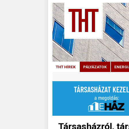
THT HÍREK
PÁLYÁZATOK
ENERGI
Társasházról, tá