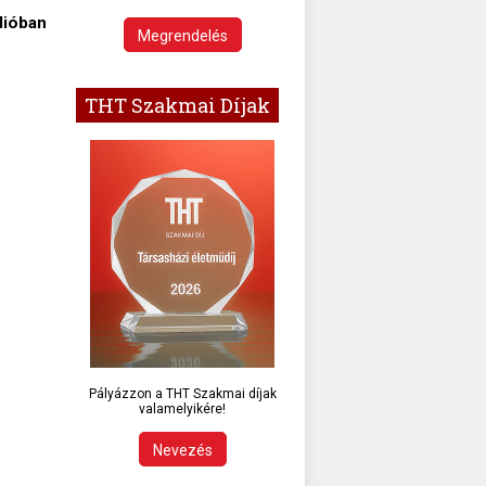
dióban
Megrendelés
THT Szakmai Díjak
Pályázzon a THT Szakmai díjak
valamelyikére!
Nevezés