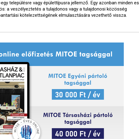
-egy településre vagy épülettípusra jellemző. Egy azonban minden e
ös: a veszélyeztetés a tulajdonos vagy a tulajdonosi közösség
bantartási kötelezettségének elmulasztására vezethető vissza.