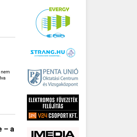
a nem
lva
e – a