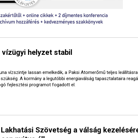
 vízügyi helyzet stabil
una vízszintje lassan emelkedik, a Paksi Atomerőmű teljes leállításr
t szükség. A kormány a legutóbbi energiaválság tapasztalataira reagá
ogó fejlesztési programot fogadott el.
 Lakhatási Szövetség a válság kezelésér