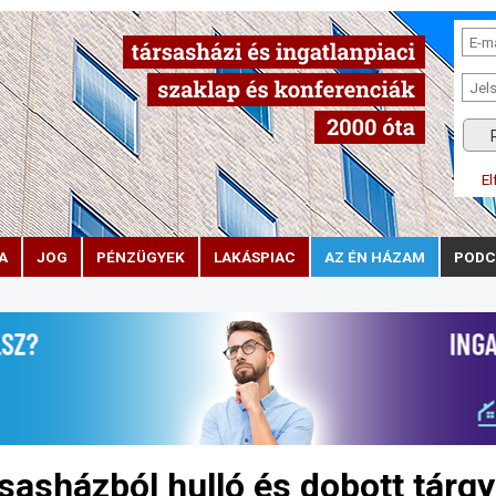
El
A
JOG
PÉNZÜGYEK
LAKÁSPIAC
AZ ÉN HÁZAM
PODC
rsasházból hulló és dobott tárg