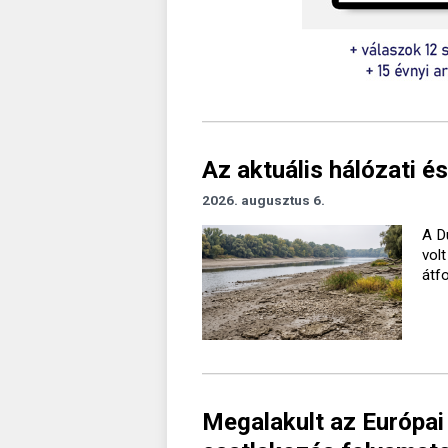
Az aktuális hálózati és
2026. augusztus 6.
A D
vol
átf
Megalakult az Európai