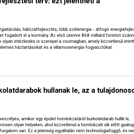
ejlesztési terv: ezt jelentheti a
giatárolás, hálózatfejlesztés, több szélenergia - átfogó energiafejle
vet fogadott el a kormány. Az első ütemre 868 milliárd forintot szánn
b olyan intézkedés is szerepel a csomagban, amely közvetlenül érinth
elemes háztartásokat és a villamosenergia-fogyasztókat.
olatdarabok hullanak le, az a tulajdonos
veszélyes, amikor egy épület homlokzatáról burkolatdarab hullik le,
önösen olyan helyeken, ahol közvetlenül a homlokzati sík előtt gyalo
forgalom van. Ez a jelenség egyáltalán nem technológiafüggő, és ne