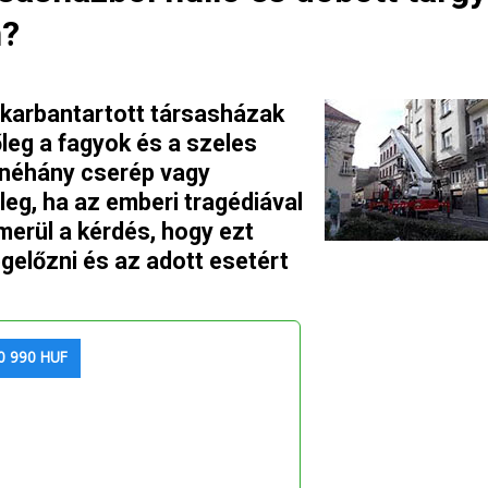
n?
l karbantartott társasházak
főleg a fagyok és a szeles
k néhány cserép vagy
őleg, ha az emberi tragédiával
lmerül a kérdés, hogy ezt
gelőzni és az adott esetért
0 990 HUF