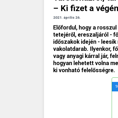
– Ki fizet a végé
2021. április 26.
Előfordul, hogy a rosszu
tetejéről, ereszaljáról - 
időszakok idején - leesi
vakolatdarab. Ilyenkor, f
vagy anyagi kárral jár, fe
hogyan lehetett volna me
ki vonható felelősségre.
1