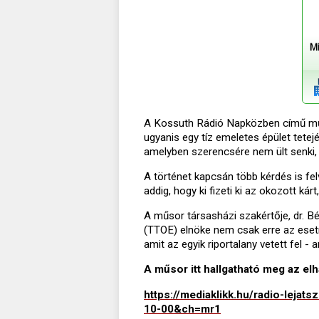
M
A Kossuth Rádió Napközben című műs
ugyanis egy tíz emeletes épület tetej
amelyben szerencsére nem ült senki, 
A történet kapcsán több kérdés is felv
addig, hogy ki fizeti ki az okozott kár
A műsor társasházi szakértője, dr.
(TTOE) elnöke nem csak erre az esetr
amit az egyik riportalany vetett fel -
A műsor itt hallgatható meg az elh
https://mediaklikk.hu/radio-lej
10-00&ch=mr1