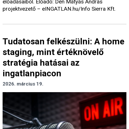
előadásaiból. Előadó: Dén Mátyás András
projektvezető – eINGATLAN.hu/Info Sierra Kft.
Tudatosan felkészülni: A home
staging, mint értéknövelő
stratégia hatásai az
ingatlanpiacon
2026. március 19.