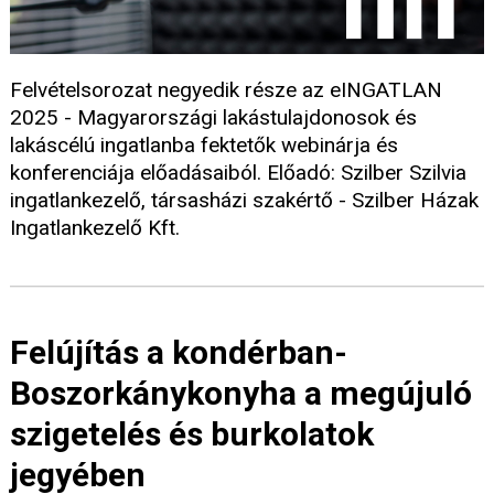
Felvételsorozat negyedik része az eINGATLAN
2025 - Magyarországi lakástulajdonosok és
lakáscélú ingatlanba fektetők webinárja és
konferenciája előadásaiból. Előadó: Szilber Szilvia
ingatlankezelő, társasházi szakértő - Szilber Házak
Ingatlankezelő Kft.
Felújítás a kondérban-
Boszorkánykonyha a megújuló
szigetelés és burkolatok
jegyében