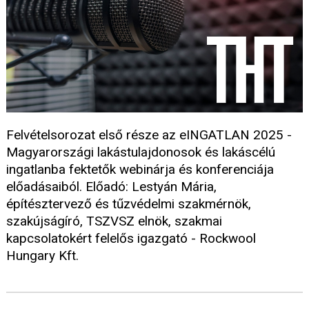
Felvételsorozat első része az eINGATLAN 2025 -
Magyarországi lakástulajdonosok és lakáscélú
ingatlanba fektetők webinárja és konferenciája
előadásaiból. Előadó: Lestyán Mária,
építésztervező és tűzvédelmi szakmérnök,
szakújságíró, TSZVSZ elnök, szakmai
kapcsolatokért felelős igazgató - Rockwool
Hungary Kft.