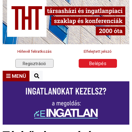
Hírlevél feliratkozás
Elfelejtett jelszó
Belépés
Regisztráció
MENÜ