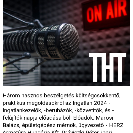
Három hasznos beszélgetés költségcsökkentő,
praktikus megoldásokról az Ingatlan 2024 -
Ingatlankezelők, -beruházók, -közvetítők, és -
felújítók napja előadásaiból. Előadók: Marosi
Balázs, épületgépész mérnök, ügyvezető - HERZ
Armatúra Hungária Kft, Dráviczki Péter, ipari