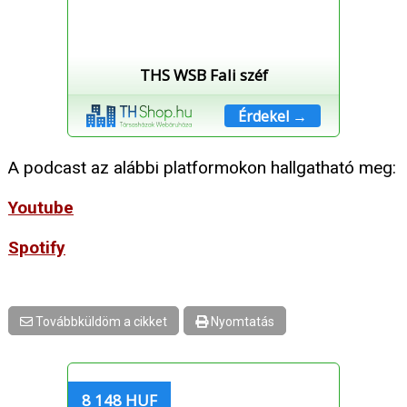
THS WSB Fali széf
Érdekel →
A podcast az alábbi platformokon hallgatható meg:
Youtube
Spotify
Továbbküldöm a cikket
Nyomtatás
8 148 HUF