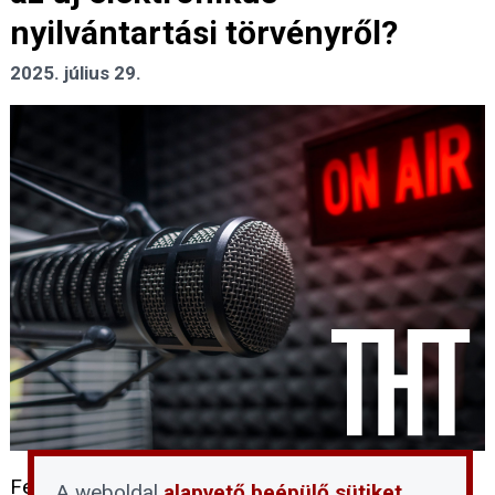
nyilvántartási törvényről?
2025. július 29.
Felvételsorozat hatodik része az Ingatlan 2024 -
A weboldal
alapvető beépülő sütiket