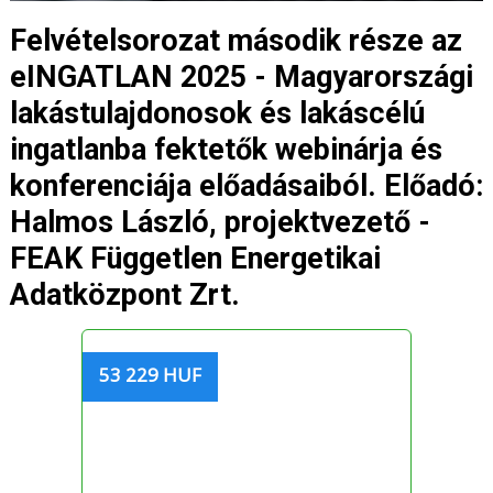
Felvételsorozat második része az
eINGATLAN 2025 - Magyarországi
lakástulajdonosok és lakáscélú
ingatlanba fektetők webinárja és
konferenciája előadásaiból. Előadó:
Halmos László, projektvezető -
FEAK Független Energetikai
Adatközpont Zrt.
53 229 HUF