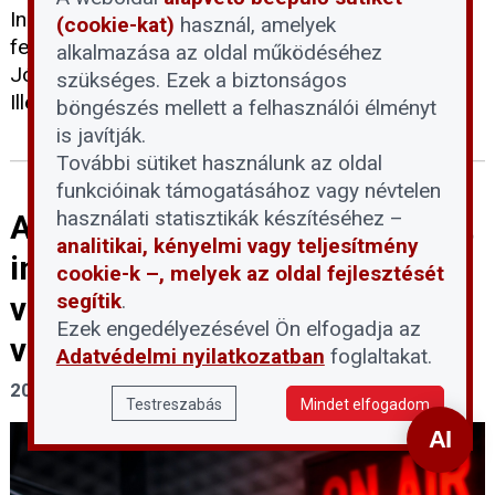
Ingatlankezelők, -beruházók, -közvetítők, és -
(cookie-kat)
használ, amelyek
felújítók napja előadásaiból. Előadó: Dr. Németh
alkalmazása az oldal működéséhez
József partner ügyvéd - Visegrad + Legal,
szükséges. Ezek a biztonságos
Illés&Németh Ügyvédi Társulás
böngészés mellett a felhasználói élményt
is javítják.
További sütiket használunk az oldal
funkcióinak támogatásához vagy névtelen
használati statisztikák készítéséhez –
A magánjövedelemből vásárolt
analitikai, kényelmi vagy teljesítmény
ingatlan a legdrágább. Magán-
cookie-k –, melyek az oldal fejlesztését
segítik
.
vagy céges jövedelemből
Ezek engedélyezésével Ön elfogadja az
vásároljunk ingatlant?
Adatvédelmi nyilatkozatban
foglaltakat.
2025. július 4.
Testreszabás
Mindet elfogadom