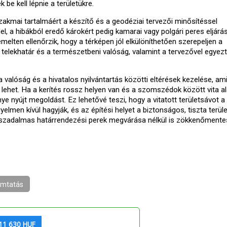
be kell lépnie a területükre.
zakmai tartalmáért a készítő és a geodéziai tervezői minősítéssel
, a hibákból eredő károkért pedig kamarai vagy polgári peres eljárá
melten ellenőrzik, hogy a térképen jól elkülöníthetően szerepeljen a
ogi telekhatár és a természetbeni valóság, valamint a tervezővel egyezt
 valóság és a hivatalos nyilvántartás közötti eltérések kezelése, ami
lehet. Ha a kerítés rossz helyen van és a szomszédok között vita ala
ye nyújt megoldást. Ez lehetővé teszi, hogy a vitatott területsávot a
elmen kívül hagyják, és az építési helyet a biztonságos, tiszta terül
 hosszadalmas határrendezési perek megvárása nélkül is zökkenőment
mtatás
11 630 HUF