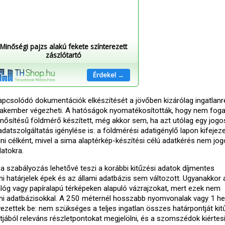
Minőségi pajzs alakú fekete színterezett
zászlótartó
Érdekel →
kapcsolódó dokumentációk elkészítését a jövőben kizárólag ingatlan
zakember végezheti. A hatóságok nyomatékosították, hogy nem fog
inősítésű földmérő készített, még akkor sem, ha azt utólag egy jogo
datszolgáltatás igénylése is: a földmérési adatigénylő lapon kifejez
lni célként, mivel a sima alaptérkép-készítési célú adatkérés nem jogo
latokra.
 szabályozás lehetővé teszi a korábbi kitűzési adatok díjmentes
i határjelek épek és az állami adatbázis sem változott. Ugyanakkor 
nalóg vagy papíralapú térképeken alapuló vázrajzokat, mert ezek nem
lami adatbázisokkal. A 250 méternél hosszabb nyomvonalak vagy 1 he
 vezettek be: nem szükséges a teljes ingatlan összes határpontját kitű
ából releváns részletpontokat megjelölni, és a szomszédok kiértesí