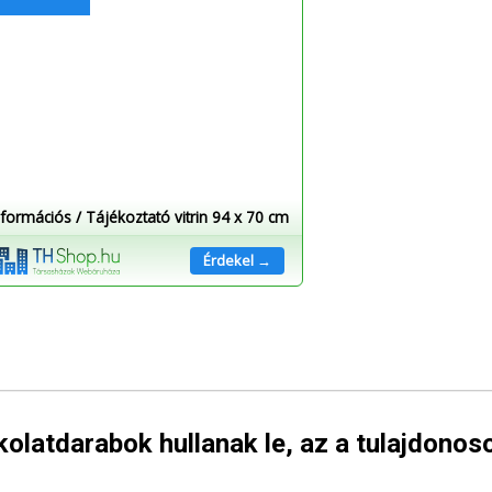
nformációs / Tájékoztató vitrin 94 x 70 cm
Érdekel →
olatdarabok hullanak le, az a tulajdonos