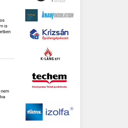
gos
m is
setben
a nem
lva