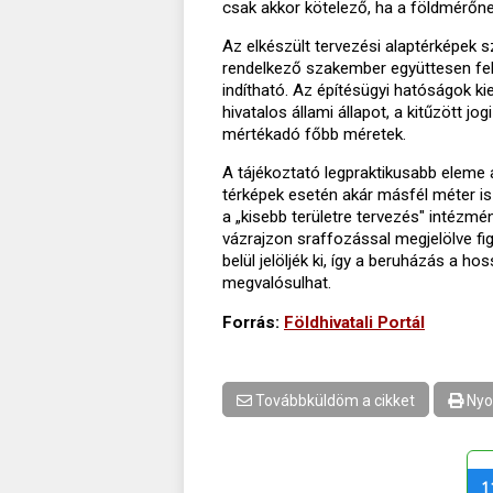
csak akkor kötelező, ha a földmérőnek 
Az elkészült tervezési alaptérképek s
rendelkező szakember együttesen felel
indítható. Az építésügyi hatóságok kie
hivatalos állami állapot, a kitűzött j
mértékadó főbb méretek.
A tájékoztató legpraktikusabb eleme a
térképek esetén akár másfél méter is 
a „kisebb területre tervezés" intézmén
vázrajzon sraffozással megjelölve figy
belül jelöljék ki, így a beruházás a
megvalósulhat.
Forrás:
Földhivatali Portál
Továbbküldöm a cikket
Nyo
1