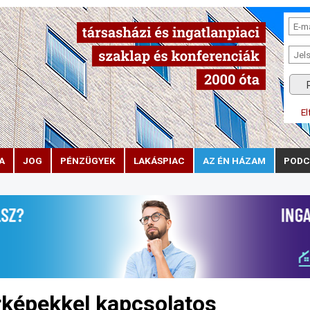
El
A
JOG
PÉNZÜGYEK
LAKÁSPIAC
AZ ÉN HÁZAM
PODC
rképekkel kapcsolatos