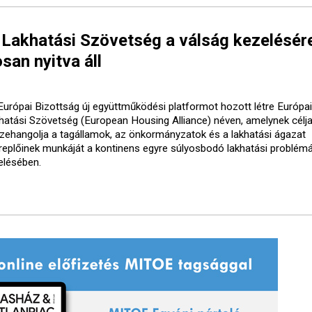
 Lakhatási Szövetség a válság kezelésér
san nyitva áll
Európai Bizottság új együttműködési platformot hozott létre Európai
hatási Szövetség (European Housing Alliance) néven, amelynek célja
zehangolja a tagállamok, az önkormányzatok és a lakhatási ágazat
replőinek munkáját a kontinens egyre súlyosbodó lakhatási problém
elésében.