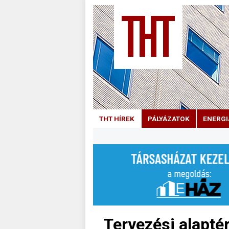
THT HÍREK
PÁLYÁZATOK
ENERGI
Tervezési alapté