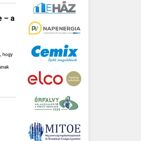
e – a
, hogy
áinak