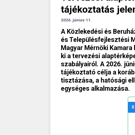
tájékoztatás jele
2026. június 11.
A Közlekedési és Beruház
és Településfejlesztési M
Magyar Mérnöki Kamara 
ki a tervezési alaptérkép
szabályairól. A 2026. jún
tájékoztató célja a korá
tisztázása, a hatósági e
egységes alkalmazása.
8