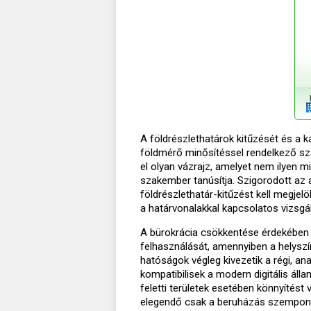
A földrészlethatárok kitűzését és a 
földmérő minősítéssel rendelkező s
el olyan vázrajz, amelyet nem ilyen m
szakember tanúsítja. Szigorodott az a
földrészlethatár-kitűzést kell megjelö
a határvonalakkal kapcsolatos vizsgá
A bürokrácia csökkentése érdekében a
felhasználását, amennyiben a helyszín
hatóságok végleg kivezetik a régi, a
kompatibilisek a modern digitális ál
feletti területek esetében könnyítést
elegendő csak a beruházás szempontj