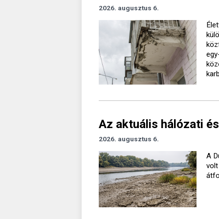
2026. augusztus 6.
Élet
kül
köz
egy
köz
kar
Az aktuális hálózati és
2026. augusztus 6.
A D
vol
átf