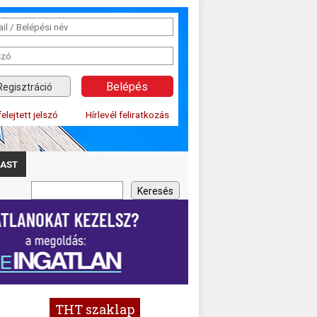
Regisztráció
felejtett jelszó
Hírlevél feliratkozás
AST
THT szaklap