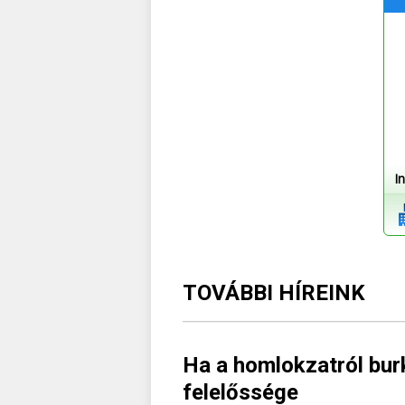
I
TOVÁBBI HÍREINK
Ha a homlokzatról burk
felelőssége