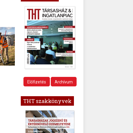
Előfizetés
Archívum
THT szakkönyvek