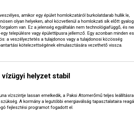
veszélyes, amikor egy épület homlokzatáról burkolatdarab hullik le,
önösen olyan helyeken, ahol közvetlenül a homlokzati sík előtt gyalo
forgalom van. Ez a jelenség egyáltalán nem technológiafüggő, és ne
-egy településre vagy épülettípusra jellemző. Egy azonban minden e
ös: a veszélyeztetés a tulajdonos vagy a tulajdonosi közösség
bantartási kötelezettségének elmulasztására vezethető vissza.
 vízügyi helyzet stabil
una vízszintje lassan emelkedik, a Paksi Atomerőmű teljes leállításr
t szükség. A kormány a legutóbbi energiaválság tapasztalataira reagá
ogó fejlesztési programot fogadott el.