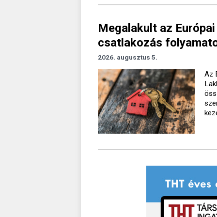
Megalakult az Európai
csatlakozás folyamato
2026. augusztus 5.
Az 
Lak
öss
sze
kez