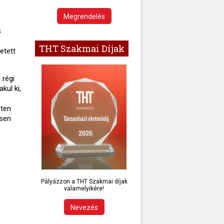
Megrendelés
s
THT Szakmai Díjak
etett
 régi
kul ki,
eten
esen
Pályázzon a THT Szakmai díjak
valamelyikére!
Nevezés