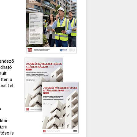
rendező
adható
sult
etten a
sít fel
a
ktár
zni,
tése is