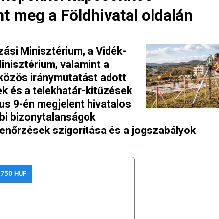
nt meg a Földhivatal oldalán
ási Minisztérium, a Vidék-
inisztérium, valamint a
közös iránymutatást adott
ek és a telekhatár-kitűzések
ius 9-én megjelent hivatalos
bbi bizonytalanságok
llenőrzések szigorítása és a jogszabályok
 750 HUF