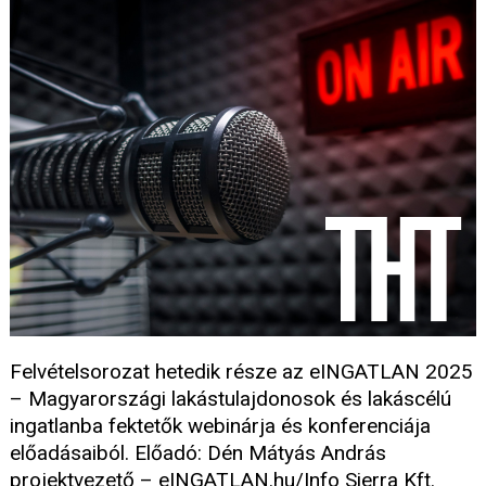
Felvételsorozat hetedik része az eINGATLAN 2025
– Magyarországi lakástulajdonosok és lakáscélú
ingatlanba fektetők webinárja és konferenciája
előadásaiból. Előadó: Dén Mátyás András
projektvezető – eINGATLAN.hu/Info Sierra Kft.