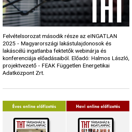
Felvételsorozat második része az eINGATLAN
2025 - Magyarországi lakástulajdonosok és
lakáscélú ingatlanba fektetők webinárja és
konferenciája előadásaiból. Előadó: Halmos László,
projektvezető - FEAK Független Energetikai
Adatközpont Zrt.