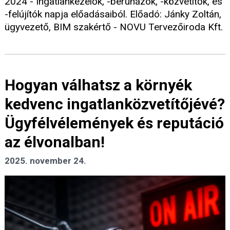
2024 - Ingatlankezelők, -beruházók, -közvetítők, és
-felújítók napja előadásaiból. Előadó: Jánky Zoltán,
ügyvezető, BIM szakértő - NOVU Tervezőiroda Kft.
Hogyan válhatsz a környék
kedvenc ingatlanközvetítőjévé?
Ügyfélvélemények és reputáció
az élvonalban!
2025. november 24.