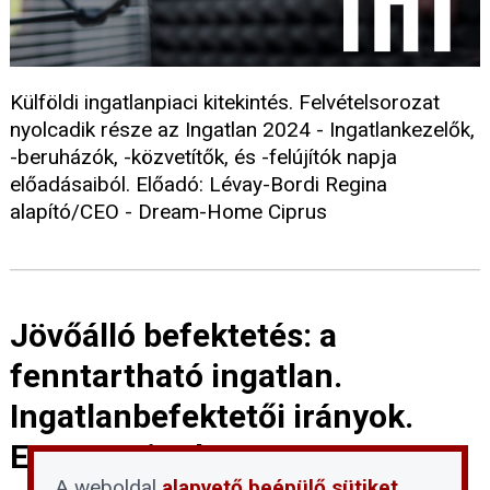
Külföldi ingatlanpiaci kitekintés. Felvételsorozat
nyolcadik része az Ingatlan 2024 - Ingatlankezelők,
-beruházók, -közvetítők, és -felújítók napja
előadásaiból. Előadó: Lévay-Bordi Regina
alapító/CEO - Dream-Home Ciprus
Jövőálló befektetés: a
fenntartható ingatlan.
Ingatlanbefektetői irányok.
Erre menjünk!
A weboldal
alapvető beépülő sütiket