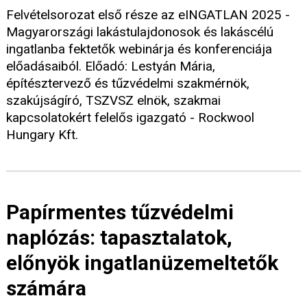
Felvételsorozat első része az eINGATLAN 2025 -
Magyarországi lakástulajdonosok és lakáscélú
ingatlanba fektetők webinárja és konferenciája
előadásaiból. Előadó: Lestyán Mária,
építésztervező és tűzvédelmi szakmérnök,
szakújságíró, TSZVSZ elnök, szakmai
kapcsolatokért felelős igazgató - Rockwool
Hungary Kft.
Papírmentes tűzvédelmi
naplózás: tapasztalatok,
előnyök ingatlanüzemeltetők
számára