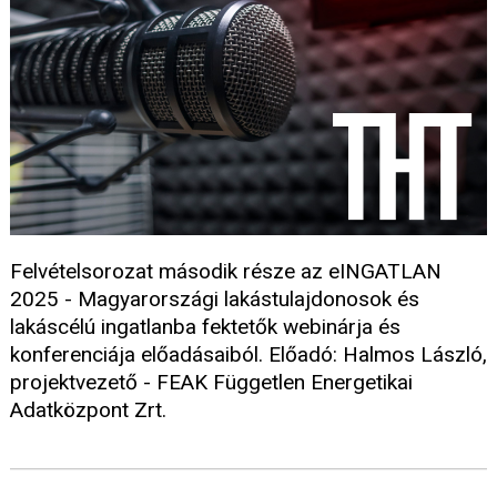
Felvételsorozat második része az eINGATLAN
2025 - Magyarországi lakástulajdonosok és
lakáscélú ingatlanba fektetők webinárja és
konferenciája előadásaiból. Előadó: Halmos László,
projektvezető - FEAK Független Energetikai
Adatközpont Zrt.