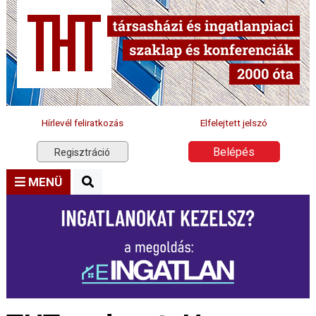
Hírlevél feliratkozás
Elfelejtett jelszó
Belépés
Regisztráció
MENÜ