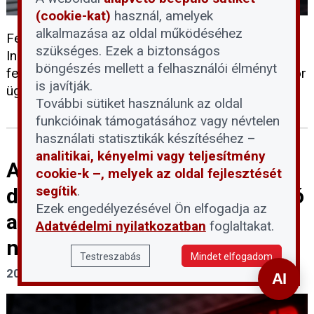
(cookie-kat)
használ, amelyek
alkalmazása az oldal működéséhez
Felvételsorozat hetedik része az Ingatlan 2024 -
szükséges. Ezek a biztonságos
Ingatlankezelők, -beruházók, -közvetítők, és -
böngészés mellett a felhasználói élményt
felújítók napja előadásaiból. Előadó: Szarvas Gábor
is javítják.
ügyvezető - Greenbors Consulting
További sütiket használunk az oldal
funkcióinak támogatásához vagy névtelen
használati statisztikák készítéséhez –
analitikai, kényelmi vagy teljesítmény
Automatikus döntéshozatal,
cookie-k –, melyek az oldal fejlesztését
segítik
.
digitális bejegyzés - Mi tudható
Ezek engedélyezésével Ön elfogadja az
az új elektronikus
Adatvédelmi nyilatkozatban
foglaltakat.
nyilvántartási törvényről?
Testreszabás
Mindet elfogadom
2025. július 29.