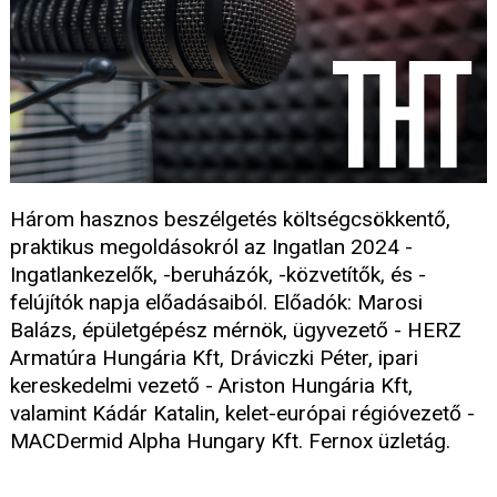
Három hasznos beszélgetés költségcsökkentő,
praktikus megoldásokról az Ingatlan 2024 -
Ingatlankezelők, -beruházók, -közvetítők, és -
felújítók napja előadásaiból. Előadók: Marosi
Balázs, épületgépész mérnök, ügyvezető - HERZ
Armatúra Hungária Kft, Dráviczki Péter, ipari
kereskedelmi vezető - Ariston Hungária Kft,
valamint Kádár Katalin, kelet-európai régióvezető -
MACDermid Alpha Hungary Kft. Fernox üzletág.