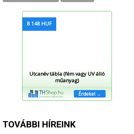
8 148 HUF
Utcanév tábla (fém vagy UV álló
műanyag)
Érdekel →
TOVÁBBI HÍREINK