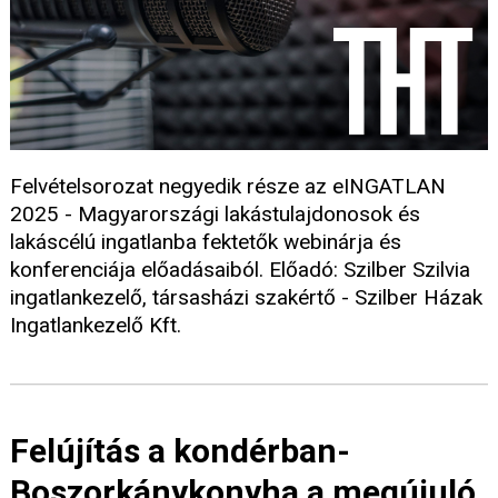
Felvételsorozat negyedik része az eINGATLAN
2025 - Magyarországi lakástulajdonosok és
lakáscélú ingatlanba fektetők webinárja és
konferenciája előadásaiból. Előadó: Szilber Szilvia
ingatlankezelő, társasházi szakértő - Szilber Házak
Ingatlankezelő Kft.
Felújítás a kondérban-
Boszorkánykonyha a megújuló