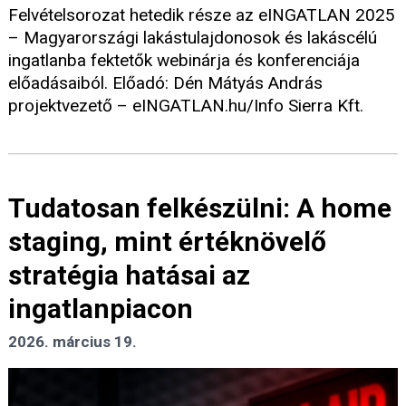
Felvételsorozat hetedik része az eINGATLAN 2025
– Magyarországi lakástulajdonosok és lakáscélú
ingatlanba fektetők webinárja és konferenciája
előadásaiból. Előadó: Dén Mátyás András
projektvezető – eINGATLAN.hu/Info Sierra Kft.
Tudatosan felkészülni: A home
staging, mint értéknövelő
stratégia hatásai az
ingatlanpiacon
2026. március 19.