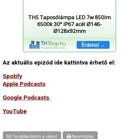
THS Taposólámpa LED 7w 850lm
6500k 30° IP67 acél Ø146-
Ø128x92mm
Érdekel →
Az aktuális epizód ide kattintva érhető el:
Spotify
Apple Podcasts
Google Podcasts
YouTube
Továbbküldöm a cikket
Nyomtatás