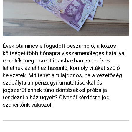
Évek óta nincs elfogadott beszámoló, a közös
költséget több hónapra visszamenőleges hatállyal
emelték meg - sok társasházban ismerősek
lehetnek az ehhez hasonló, komoly vitákat szülő
helyzetek. Mit tehet a tulajdonos, ha a vezetőség
szabálytalan pénzügyi kimutatásokkal és
jogszerűtlennek tűnő döntésekkel próbálja
rendezni a ház ügyeit? Olvasói kérdésre jogi
szakértőnk válaszol.