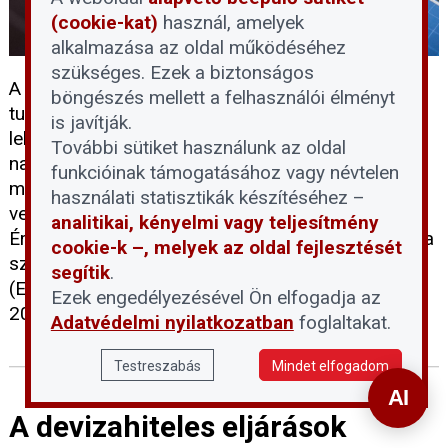
(cookie-kat)
használ, amelyek
alkalmazása az oldal működéséhez
szükséges. Ezek a biztonságos
A háztartási méretű kiserőművek (HMKE)
böngészés mellett a felhasználói élményt
tulajdonosai számára elérkezett az utolsó jogi
is javítják.
lehetőség, hogy kompenzációt kérjenek a
További sütiket használunk az oldal
napelemes elszámolási rendszer utólagos
funkcióinak támogatásához vagy névtelen
megváltoztatása miatt elszenvedett anyagi
használati statisztikák készítéséhez –
veszteségeikért. A Napelem-felhasználók
analitikai, kényelmi vagy teljesítmény
Érdekvédelmi Platformja (NÉP) Egyesület felhívása
cookie-k –, melyek az oldal fejlesztését
szerint az Emberi Jogok Európai Bíróságához
segítik
.
(EJEB) benyújtandó egyéni kártérítési kérelmeket
Ezek engedélyezésével Ön elfogadja az
2026. június 11-ig kell postára adni.
Adatvédelmi nyilatkozatban
foglaltakat.
Testreszabás
Mindet elfogadom
A devizahiteles eljárások