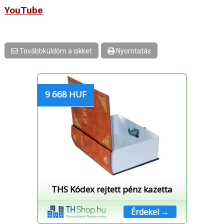
YouTube
Továbbküldöm a cikket
Nyomtatás
9 668 HUF
THS Kódex rejtett pénz kazetta
Érdekel →