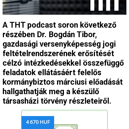
A THT podcast soron következő
részében Dr. Bogdán Tibor,
gazdasági versenyképesség jogi
feltételrendszerének erősítését
célzó intézkedésekkel összefüggő
feladatok ellátásáért felelős
kormánybiztos márciusi előadását
hallgathatják meg a készülő
társasházi törvény részleteiről.
4 670 HUF