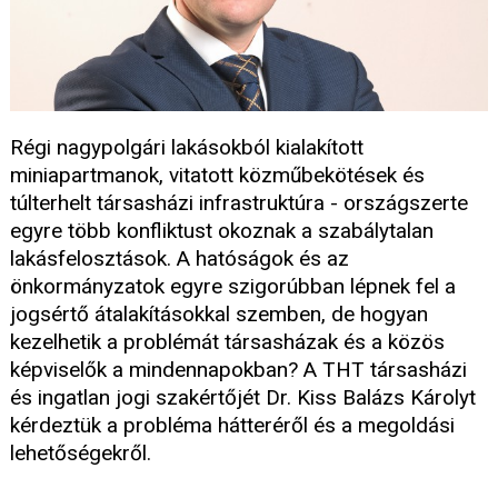
Régi nagypolgári lakásokból kialakított
miniapartmanok, vitatott közműbekötések és
túlterhelt társasházi infrastruktúra - országszerte
egyre több konfliktust okoznak a szabálytalan
lakásfelosztások. A hatóságok és az
önkormányzatok egyre szigorúbban lépnek fel a
jogsértő átalakításokkal szemben, de hogyan
kezelhetik a problémát társasházak és a közös
képviselők a mindennapokban? A THT társasházi
és ingatlan jogi szakértőjét Dr. Kiss Balázs Károlyt
kérdeztük a probléma hátteréről és a megoldási
lehetőségekről.