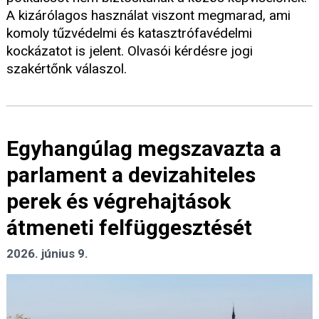
A kizárólagos használat viszont megmarad, ami
komoly tűzvédelmi és katasztrófavédelmi
kockázatot is jelent. Olvasói kérdésre jogi
szakértőnk válaszol.
Egyhangúlag megszavazta a
parlament a devizahiteles
perek és végrehajtások
átmeneti felfüggesztését
2026. június 9.