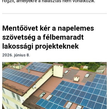
rögzít, amelyekre a halasztás nem vonatkozik.
Mentőövet kér a napelemes
szövetség a félbemaradt
lakossági projekteknek
2026. június 8.