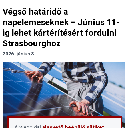
Végső határidő a
napelemeseknek – Június 11-
ig lehet kártérítésért fordulni
Strasbourghoz
2026. június 8.
A weboldal
alapvető beépülő sütiket