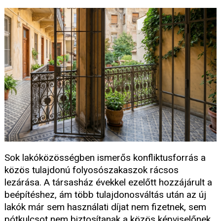
Sok lakóközösségben ismerős konfliktusforrás a
közös tulajdonú folyosószakaszok rácsos
lezárása. A társasház évekkel ezelőtt hozzájárult a
beépítéshez, ám több tulajdonosváltás után az új
lakók már sem használati díjat nem fizetnek, sem
pótkulcsot nem biztosítanak a közös képviselőnek.