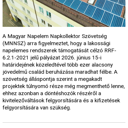
A Magyar Napelem Napkollektor Szövetség
(MNNSZ) arra figyelmeztet, hogy a lakossági
napelemes rendszerek támogatását célzó RRF-
6.2.1-2021 jelű pályázat 2026. június 15-i
határidejének közeledtével több ezer alacsony
jövedelmű család beruházása maradhat félbe. A
szövetség álláspontja szerint a megakadt
projektek túlnyomó része még megmenthető lenne,
ehhez azonban a döntéshozók részéről a
kivitelezőváltások felgyorsítására és a kifizetések
felgyorsítására van szükség.