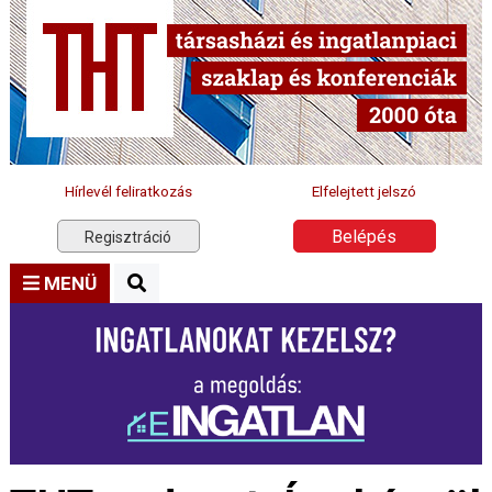
Hírlevél feliratkozás
Elfelejtett jelszó
Belépés
Regisztráció
MENÜ