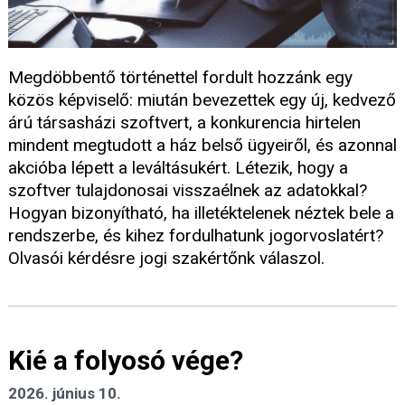
Megdöbbentő történettel fordult hozzánk egy
közös képviselő: miután bevezettek egy új, kedvező
árú társasházi szoftvert, a konkurencia hirtelen
mindent megtudott a ház belső ügyeiről, és azonnal
akcióba lépett a leváltásukért. Létezik, hogy a
szoftver tulajdonosai visszaélnek az adatokkal?
Hogyan bizonyítható, ha illetéktelenek néztek bele a
rendszerbe, és kihez fordulhatunk jogorvoslatért?
Olvasói kérdésre jogi szakértőnk válaszol.
Kié a folyosó vége?
2026. június 10.