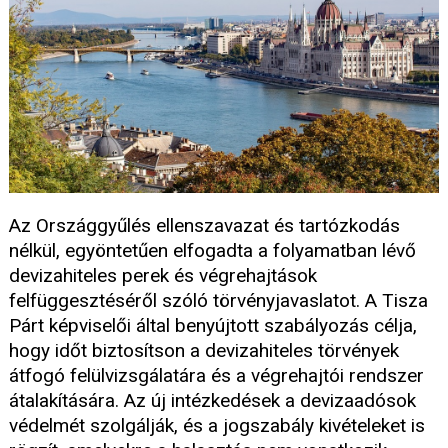
Az Országgyűlés ellenszavazat és tartózkodás
nélkül, egyöntetűen elfogadta a folyamatban lévő
devizahiteles perek és végrehajtások
felfüggesztéséről szóló törvényjavaslatot. A Tisza
Párt képviselői által benyújtott szabályozás célja,
hogy időt biztosítson a devizahiteles törvények
átfogó felülvizsgálatára és a végrehajtói rendszer
átalakítására. Az új intézkedések a devizaadósok
védelmét szolgálják, és a jogszabály kivételeket is