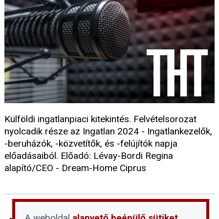
Külföldi ingatlanpiaci kitekintés. Felvételsorozat
nyolcadik része az Ingatlan 2024 - Ingatlankezelők,
-beruházók, -közvetítők, és -felújítók napja
előadásaiból. Előadó: Lévay-Bordi Regina
alapító/CEO - Dream-Home Ciprus
A weboldal
alapvető beépülő sütiket