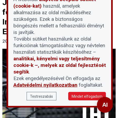
Jövőálló befektetés: a
(cookie-kat)
használ, amelyek
fenntartható ingatlan.
alkalmazása az oldal működéséhez
szükséges. Ezek a biztonságos
Ingatlanbefektetői irányok.
böngészés mellett a felhasználói élményt
Erre menjünk!
is javítják.
További sütiket használunk az oldal
2025. augusztus 5.
funkcióinak támogatásához vagy névtelen
használati statisztikák készítéséhez –
analitikai, kényelmi vagy teljesítmény
cookie-k –, melyek az oldal fejlesztését
segítik
.
Ezek engedélyezésével Ön elfogadja az
Adatvédelmi nyilatkozatban
foglaltakat.
Testreszabás
Mindet elfogadom