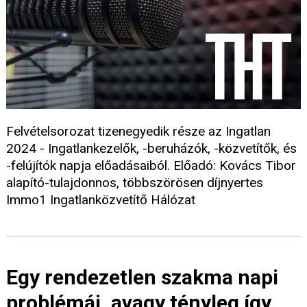
Felvételsorozat tizenegyedik része az Ingatlan
2024 - Ingatlankezelők, -beruházók, -közvetítők, és
-felújítók napja előadásaiból. Előadó: Kovács Tibor
alapító-tulajdonnos, többszörösen díjnyertes
Immo1 Ingatlanközvetítő Hálózat
Egy rendezetlen szakma napi
problémái, avagy tényleg így