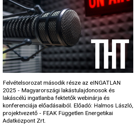
Felvételsorozat második része az eINGATLAN
2025 - Magyarországi lakástulajdonosok és
lakáscélú ingatlanba fektetők webinárja és
konferenciája előadásaiból. Előadó: Halmos László,
projektvezető - FEAK Független Energetikai
Adatközpont Zrt.