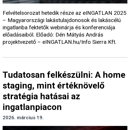
Felvételsorozat hetedik része az eINGATLAN 2025
– Magyarországi lakástulajdonosok és lakáscélú
ingatlanba fektetők webinárja és konferenciája
előadásaiból. Előadó: Dén Mátyás András
projektvezető – eINGATLAN.hu/Info Sierra Kft.
Tudatosan felkészülni: A home
staging, mint értéknövelő
stratégia hatásai az
ingatlanpiacon
2026. március 19.