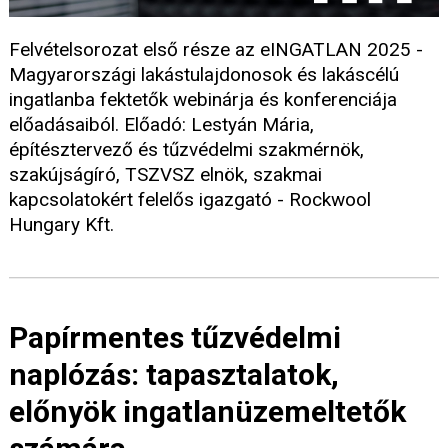
Felvételsorozat első része az eINGATLAN 2025 -
Magyarországi lakástulajdonosok és lakáscélú
ingatlanba fektetők webinárja és konferenciája
előadásaiból. Előadó: Lestyán Mária,
építésztervező és tűzvédelmi szakmérnök,
szakújságíró, TSZVSZ elnök, szakmai
kapcsolatokért felelős igazgató - Rockwool
Hungary Kft.
Papírmentes tűzvédelmi
naplózás: tapasztalatok,
előnyök ingatlanüzemeltetők