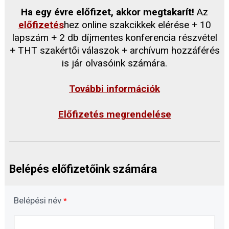
Ha egy évre előfizet, akkor megtakarít!
Az
előfizetés
hez online szakcikkek elérése + 10
lapszám + 2 db díjmentes konferencia részvétel
+ THT szakértői válaszok + archívum hozzáférés
is jár olvasóink számára.
További információk
Előfizetés megrendelése
Belépés előfizetőink számára
Belépési név
*