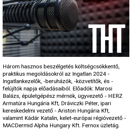
Három hasznos beszélgetés költségcsökkentő,
praktikus megoldásokról az Ingatlan 2024 -
Ingatlankezelők, -beruházók, -közvetítők, és -
felújítók napja előadásaiból. Előadók: Marosi
Balázs, épületgépész mérnök, ügyvezető - HERZ
Armatúra Hungária Kft, Dráviczki Péter, ipari
kereskedelmi vezető - Ariston Hungária Kft,
valamint Kádár Katalin, kelet-európai régióvezető -
MACDermid Alpha Hungary Kft. Fernox üzletág.