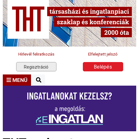
Hírlevél feliratkozás
Elfelejtett jelszó
Belépés
Regisztráció
MENÜ