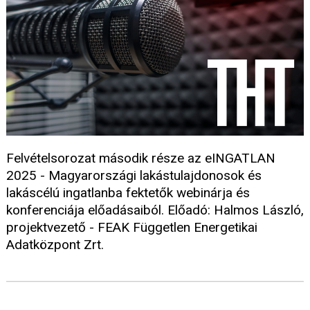
Felvételsorozat második része az eINGATLAN
2025 - Magyarországi lakástulajdonosok és
lakáscélú ingatlanba fektetők webinárja és
konferenciája előadásaiból. Előadó: Halmos László,
projektvezető - FEAK Független Energetikai
Adatközpont Zrt.