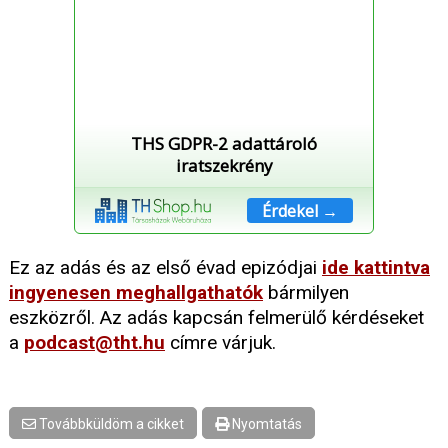
THS GDPR-2 adattároló
iratszekrény
Érdekel →
Ez az adás és az első évad epizódjai
ide kattintva
ingyenesen meghallgathatók
bármilyen
eszközről. Az adás kapcsán felmerülő kérdéseket
a
podcast@tht.hu
címre várjuk.
Továbbküldöm a cikket
Nyomtatás