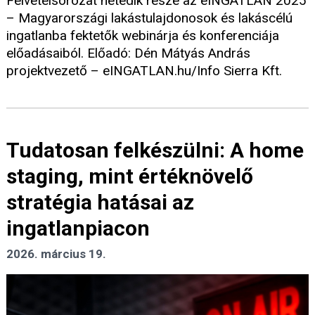
Felvételsorozat hetedik része az eINGATLAN 2025
– Magyarországi lakástulajdonosok és lakáscélú
ingatlanba fektetők webinárja és konferenciája
előadásaiból. Előadó: Dén Mátyás András
projektvezető – eINGATLAN.hu/Info Sierra Kft.
Tudatosan felkészülni: A home
staging, mint értéknövelő
stratégia hatásai az
ingatlanpiacon
2026. március 19.