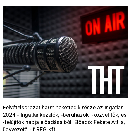
Felvételsorozat harminckettedik része az Ingatlan
2024 - Ingatlankezelők, -beruházók, -közvetítők, és
-felújítók napja előadásaiból. Előadó: Fekete Attila,
ügyvezető - fiREG Kft.