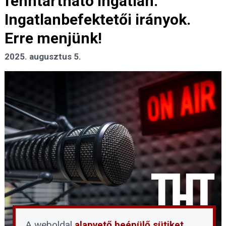
fenntartható ingatlan.
Ingatlanbefektetői irányok.
Erre menjünk!
2025. augusztus 5.
A weboldal
alapvető beépülő sütiket