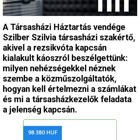
A Társasházi Háztartás vendége
Szilber Szilvia társasházi szakértő,
akivel a rezsikvóta kapcsán
kialakult káoszról beszélgettünk:
milyen nehézségekkel néznek
szembe a közműszolgáltatók,
hogyan kell értelmezni a számlákat
és mi a társasházkezelők feladata
a jelenség kapcsán.
98 380 HUF