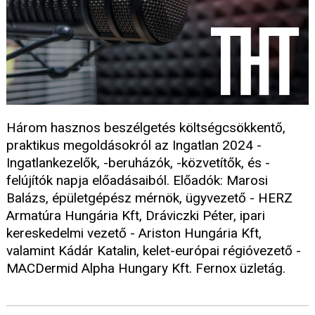
Három hasznos beszélgetés költségcsökkentő,
praktikus megoldásokról az Ingatlan 2024 -
Ingatlankezelők, -beruházók, -közvetítők, és -
felújítók napja előadásaiból. Előadók: Marosi
Balázs, épületgépész mérnök, ügyvezető - HERZ
Armatúra Hungária Kft, Dráviczki Péter, ipari
kereskedelmi vezető - Ariston Hungária Kft,
valamint Kádár Katalin, kelet-európai régióvezető -
MACDermid Alpha Hungary Kft. Fernox üzletág.