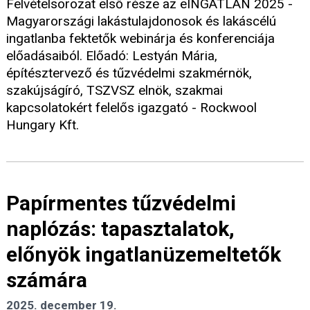
Felvételsorozat első része az eINGATLAN 2025 -
Magyarországi lakástulajdonosok és lakáscélú
ingatlanba fektetők webinárja és konferenciája
előadásaiból. Előadó: Lestyán Mária,
építésztervező és tűzvédelmi szakmérnök,
szakújságíró, TSZVSZ elnök, szakmai
kapcsolatokért felelős igazgató - Rockwool
Hungary Kft.
Papírmentes tűzvédelmi
naplózás: tapasztalatok,
előnyök ingatlanüzemeltetők
számára
2025. december 19.