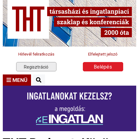
Hírlevél feliratkozás
Elfelejtett jelszó
Belépés
Regisztráció
MENÜ