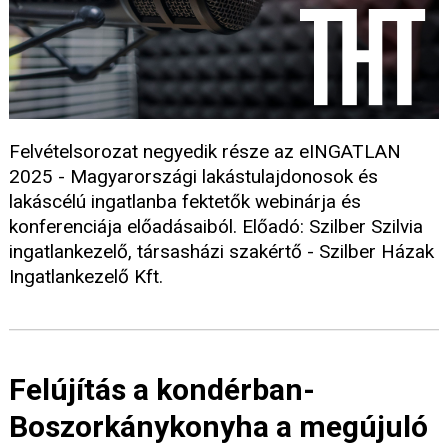
Felvételsorozat negyedik része az eINGATLAN
2025 - Magyarországi lakástulajdonosok és
lakáscélú ingatlanba fektetők webinárja és
konferenciája előadásaiból. Előadó: Szilber Szilvia
ingatlankezelő, társasházi szakértő - Szilber Házak
Ingatlankezelő Kft.
Felújítás a kondérban-
Boszorkánykonyha a megújuló