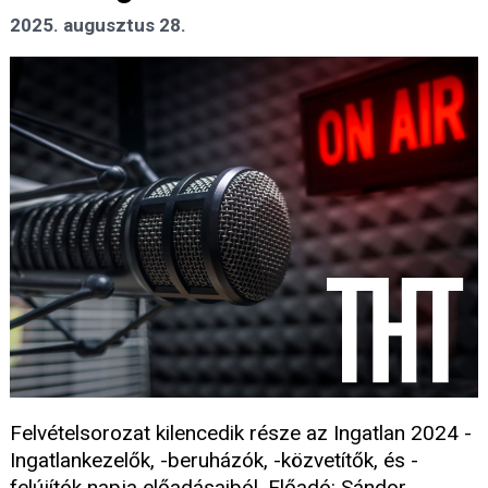
2025. augusztus 28.
Felvételsorozat kilencedik része az Ingatlan 2024 -
Ingatlankezelők, -beruházók, -közvetítők, és -
felújítók napja előadásaiból. Előadó: Sándor