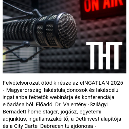
Felvételsorozat ötödik része az eINGATLAN 2025
- Magyarországi lakástulajdonosok és lakáscélú
ingatlanba fektetők webinárja és konferenciája
előadásaiból. Előadó: Dr. Valentényi-Szilágyi
Bernadett home stager, jogász, egyetemi
adjunktus, ingatlanszakértő, a Dettinvest alapítója
és a City Cartel Debrecen tulajdonosa -