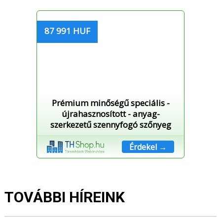
87 991 HUF
Prémium minőségű speciális -
újrahasznosított - anyag-
szerkezetű szennyfogó szőnyeg
Érdekel →
TOVÁBBI HÍREINK