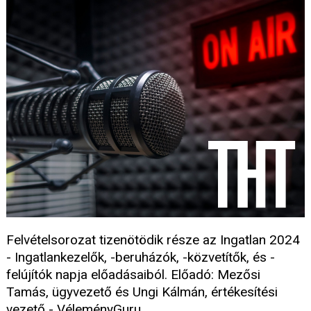
Felvételsorozat tizenötödik része az Ingatlan 2024
- Ingatlankezelők, -beruházók, -közvetítők, és -
felújítók napja előadásaiból. Előadó: Mezősi
Tamás, ügyvezető és Ungi Kálmán, értékesítési
vezető - VéleményGuru