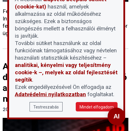
(cookie-kat)
használ, amelyek
Felvételsorozat hetedik része az Ingatlan 2024 -
alkalmazása az oldal működéséhez
Ingatlankezelők, -beruházók, -közvetítők, és -
szükséges. Ezek a biztonságos
felújítók napja előadásaiból. Előadó: Szarvas Gábor
böngészés mellett a felhasználói élményt
ügyvezető - Greenbors Consulting
is javítják.
További sütiket használunk az oldal
funkcióinak támogatásához vagy névtelen
használati statisztikák készítéséhez –
Automatikus döntéshozatal,
analitikai, kényelmi vagy teljesítmény
cookie-k –, melyek az oldal fejlesztését
digitális bejegyzés - Mi tudható
segítik
.
az új elektronikus
Ezek engedélyezésével Ön elfogadja az
Adatvédelmi nyilatkozatban
foglaltakat.
nyilvántartási törvényről?
Testreszabás
Mindet elfogadom
2025. július 29.