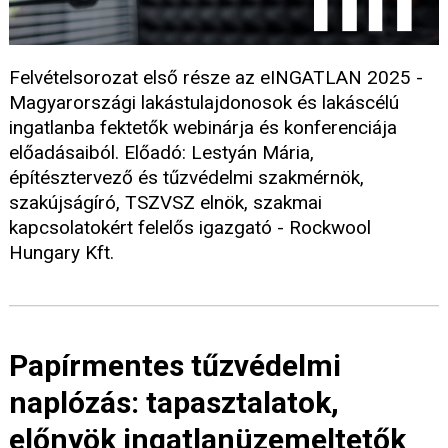
Felvételsorozat első része az eINGATLAN 2025 -
Magyarországi lakástulajdonosok és lakáscélú
ingatlanba fektetők webinárja és konferenciája
előadásaiból. Előadó: Lestyán Mária,
építésztervező és tűzvédelmi szakmérnök,
szakújságíró, TSZVSZ elnök, szakmai
kapcsolatokért felelős igazgató - Rockwool
Hungary Kft.
Papírmentes tűzvédelmi
naplózás: tapasztalatok,
előnyök ingatlanüzemeltetők