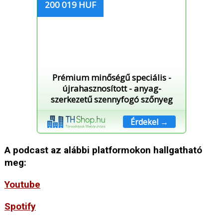
200 019 HUF
Prémium minőségű speciális -
újrahasznosított - anyag-
szerkezetű szennyfogó szőnyeg
Érdekel →
A podcast az alábbi platformokon hallgatható
meg:
Youtube
Spotify