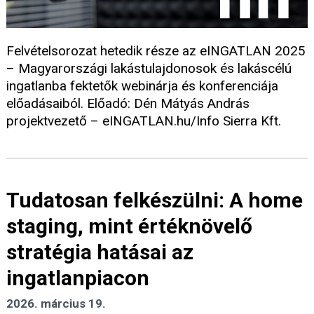
Felvételsorozat hetedik része az eINGATLAN 2025
– Magyarországi lakástulajdonosok és lakáscélú
ingatlanba fektetők webinárja és konferenciája
előadásaiból. Előadó: Dén Mátyás András
projektvezető – eINGATLAN.hu/Info Sierra Kft.
Tudatosan felkészülni: A home
staging, mint értéknövelő
stratégia hatásai az
ingatlanpiacon
2026. március 19.