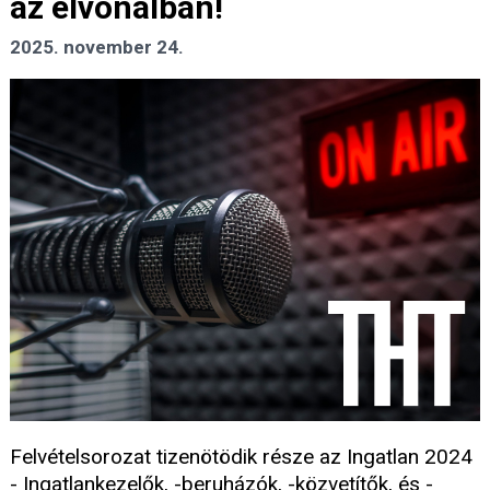
az élvonalban!
2025. november 24.
Felvételsorozat tizenötödik része az Ingatlan 2024
- Ingatlankezelők, -beruházók, -közvetítők, és -