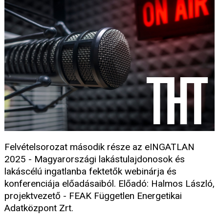
Felvételsorozat második része az eINGATLAN
2025 - Magyarországi lakástulajdonosok és
lakáscélú ingatlanba fektetők webinárja és
konferenciája előadásaiból. Előadó: Halmos László,
projektvezető - FEAK Független Energetikai
Adatközpont Zrt.