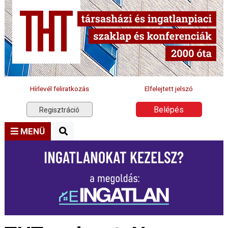
Hírlevél feliratkozás
Elfelejtett jelszó
Belépés
Regisztráció
MENÜ