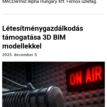
MACDermid Alpha Hungary Kft. Fernox üzletág.
Létesítménygazdálkodás
támogatása 3D BIM
modellekkel
2025. december 5.