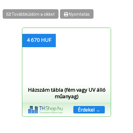
Továbbküldöm a cikket
Nyomtatás
4 670 HUF
Házszám tábla (fém vagy UV álló
műanyag)
Érdekel →