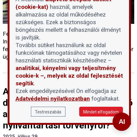
(cookie-kat)
használ, amelyek
alkalmazása az oldal működéséhez
szükséges. Ezek a biztonságos
böngészés mellett a felhasználói élményt
Felvételsorozat hetedik része az Ingatlan 2024 -
is javítják.
Ingatlankezelők, -beruházók, -közvetítők, és -
További sütiket használunk az oldal
felújítók napja előadásaiból. Előadó: Szarvas Gábor
funkcióinak támogatásához vagy névtelen
ügyvezető - Greenbors Consulting
használati statisztikák készítéséhez –
analitikai, kényelmi vagy teljesítmény
cookie-k –, melyek az oldal fejlesztését
segítik
.
Automatikus döntéshozatal,
Ezek engedélyezésével Ön elfogadja az
Adatvédelmi nyilatkozatban
foglaltakat.
digitális bejegyzés - Mi tudható
az új elektronikus
Testreszabás
Mindet elfogadom
nyilvántartási törvényről?
2025. július 29.