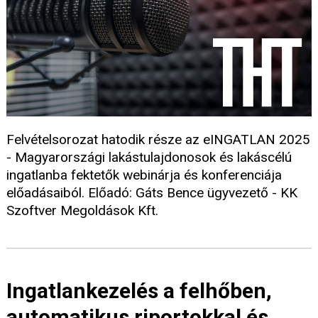
Felvételsorozat hatodik része az eINGATLAN 2025
- Magyarországi lakástulajdonosok és lakáscélú
ingatlanba fektetők webinárja és konferenciája
előadásaiból. Előadó: Gáts Bence ügyvezető - KK
Szoftver Megoldások Kft.
Ingatlankezelés a felhőben,
automatikus riportokkal és