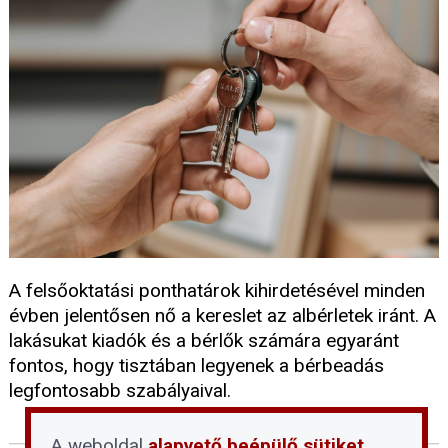
A felsőoktatási ponthatárok kihirdetésével minden
évben jelentősen nő a kereslet az albérletek iránt. A
lakásukat kiadók és a bérlők számára egyaránt
fontos, hogy tisztában legyenek a bérbeadás
legfontosabb szabályaival.
A weboldal
alapvető beépülő sütiket