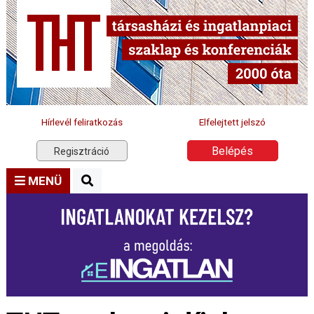
Hírlevél feliratkozás
Elfelejtett jelszó
Belépés
Regisztráció
MENÜ