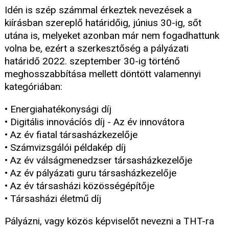
Idén is szép számmal érkeztek nevezések a
kiírásban szereplő határidőig, június 30-ig, sőt
utána is, melyeket azonban már nem fogadhattunk
volna be, ezért a szerkesztőség a pályázati
határidő 2022. szeptember 30-ig történő
meghosszabbítása mellett döntött valamennyi
kategóriában:
• Energiahatékonysági díj
• Digitális innovácíós díj - Az év innovátora
• Az év fiatal társasházkezelője
• Számvizsgálói példakép díj
• Az év válságmenedzser társasházkezelője
• Az év pályázati guru társasházkezelője
• Az év társasházi közösségépítője
• Társasházi életmű díj
Pályázni, vagy közös képviselőt nevezni a THT-ra