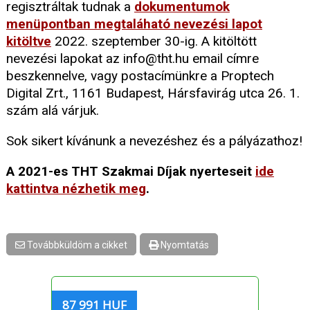
regisztráltak tudnak a
dokumentumok
menüpontban megtaláható nevezési lapot
kitöltve
2022. szeptember 30-ig. A kitöltött
nevezési lapokat az info@tht.hu email címre
beszkennelve, vagy postacímünkre a Proptech
Digital Zrt., 1161 Budapest, Hársfavirág utca 26. 1.
szám alá várjuk.
Sok sikert kívánunk a nevezéshez és a pályázathoz!
A 2021-es THT Szakmai Díjak nyerteseit
ide
kattintva nézhetik meg
.
Továbbküldöm a cikket
Nyomtatás
87 991 HUF