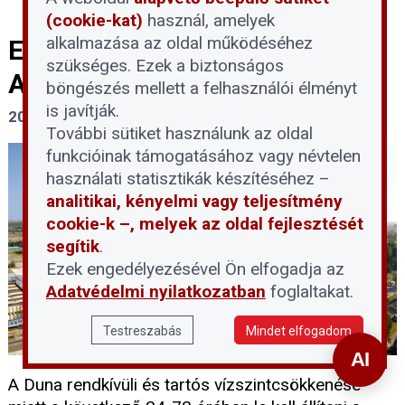
(cookie-kat)
használ, amelyek
alkalmazása az oldal működéséhez
Elkerülhetetlenné válik a Paksi
szükséges. Ezek a biztonságos
Atomerőmű teljes leállítása
böngészés mellett a felhasználói élményt
is javítják.
2026. július 30.
További sütiket használunk az oldal
funkcióinak támogatásához vagy névtelen
használati statisztikák készítéséhez –
analitikai, kényelmi vagy teljesítmény
cookie-k –, melyek az oldal fejlesztését
segítik
.
Ezek engedélyezésével Ön elfogadja az
Adatvédelmi nyilatkozatban
foglaltakat.
Testreszabás
Mindet elfogadom
A Duna rendkívüli és tartós vízszintcsökkenése