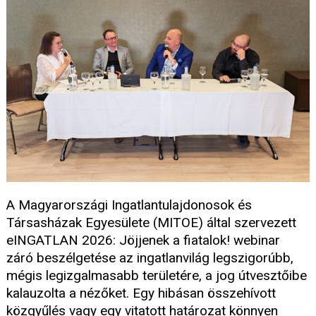
A Magyarországi Ingatlantulajdonosok és
Társasházak Egyesülete (MITOE) által szervezett
eINGATLAN 2026: Jöjjenek a fiatalok! webinar
záró beszélgetése az ingatlanvilág legszigorúbb,
mégis legizgalmasabb területére, a jog útvesztőibe
kalauzolta a nézőket. Egy hibásan összehívott
közgyűlés vagy egy vitatott határozat könnyen