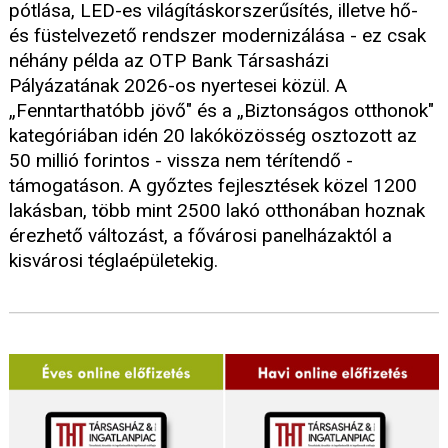
pótlása, LED-es világításkorszerűsítés, illetve hő-
és füstelvezető rendszer modernizálása - ez csak
néhány példa az OTP Bank Társasházi
Pályázatának 2026-os nyertesei közül. A
„Fenntarthatóbb jövő" és a „Biztonságos otthonok"
kategóriában idén 20 lakóközösség osztozott az
50 millió forintos - vissza nem térítendő -
támogatáson. A győztes fejlesztések közel 1200
lakásban, több mint 2500 lakó otthonában hoznak
érezhető változást, a fővárosi panelházaktól a
kisvárosi téglaépületekig.