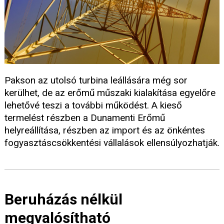
Pakson az utolsó turbina leállására még sor
kerülhet, de az erőmű műszaki kialakítása egyelőre
lehetővé teszi a további működést. A kieső
termelést részben a Dunamenti Erőmű
helyreállítása, részben az import és az önkéntes
fogyasztáscsökkentési vállalások ellensúlyozhatják.
Beruházás nélkül
megvalósítható