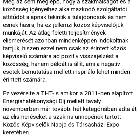
Még az sem meglepő, hogy a szakmaiságot és a
közösség igényeihez alkalmazkodó szolgáltatói
attitűdöt alapnak tekintik a tulajdonosok és nem
esnek hasra, ha ez jellemzi közös képviselőjük
munkáját. Az átlag feletti teljesítmények
elismerését azonban mindenképpen indokoltnak
tartjuk, hiszen ezzel nem csak az érintett közös
képviselő számára ad pozitív visszajelzést a
közösség, hanem példát is állít, ami a negatív
esetek bemutatása mellett inspiráló lehet minden
érintett számára.
Ez vezérelte a THT-is amikor a 2011-ben alapított
Energiahatékonysági Díj mellett tavaly
novemberben már további hét kategóriában adta át
az elismeréseket a szakma ünnepének tartott
Közös Képviselők Napja és Társasházi Expo
keretében.