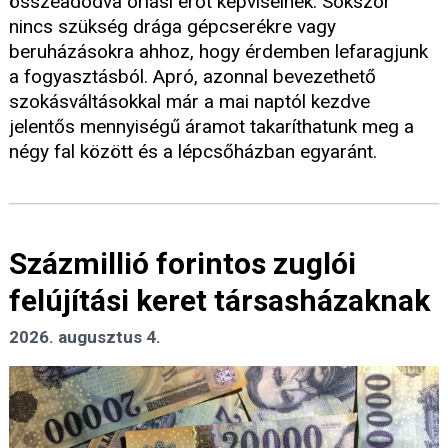
összeadódva óriási erőt képviselnek. Sokszor
nincs szükség drága gépcserékre vagy
beruházásokra ahhoz, hogy érdemben lefaragjunk
a fogyasztásból. Apró, azonnal bevezethető
szokásváltásokkal már a mai naptól kezdve
jelentős mennyiségű áramot takaríthatunk meg a
négy fal között és a lépcsőházban egyaránt.
Százmillió forintos zuglói
felújítási keret társasházaknak
2026. augusztus 4.