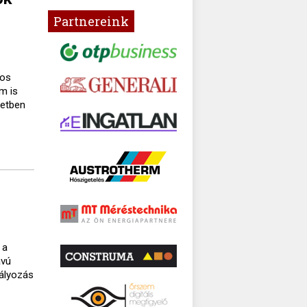
Partnereink
gos
m is
setben
 a
ávú
bályozás