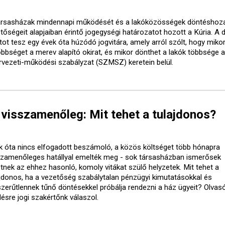
ársasházak mindennapi működését és a lakóközösségek döntéshoza
etőségeit alapjaiban érintő jogegységi határozatot hozott a Kúria. A 
tot tesz egy évek óta húzódó jogvitára, amely arról szólt, hogy mikor
őbbséget a merev alapító okirat, és mikor dönthet a lakók többsége a
rvezeti-működési szabályzat (SZMSZ) keretein belül.
visszamenőleg: Mit tehet a tulajdonos?
k óta nincs elfogadott beszámoló, a közös költséget több hónapra
szamenőleges hatállyal emelték meg - sok társasházban ismerősek
etnek az ehhez hasonló, komoly vitákat szülő helyzetek. Mit tehet a
ajdonos, ha a vezetőség szabálytalan pénzügyi kimutatásokkal és
szerűtlennek tűnő döntésekkel próbálja rendezni a ház ügyeit? Olvasó
désre jogi szakértőnk válaszol.