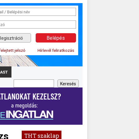
Regisztráció
felejtett jelszó
Hírlevél feliratkozás
AST
zs
THT szaklap