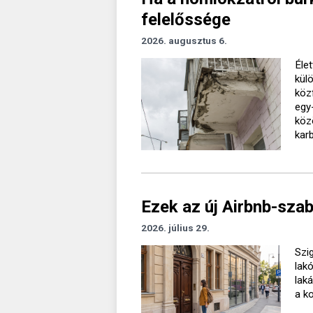
felelőssége
2026. augusztus 6.
Élet
kül
köz
egy
köz
kar
Ezek az új Airbnb-sza
2026. július 29.
Szig
lak
lak
a k