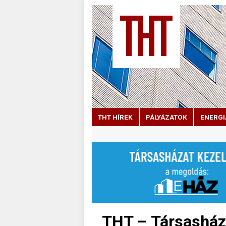
THT HÍREK
PÁLYÁZATOK
ENERGI
THT – Társasházi