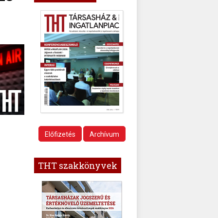
Előfizetés
Archívum
THT szakkönyvek