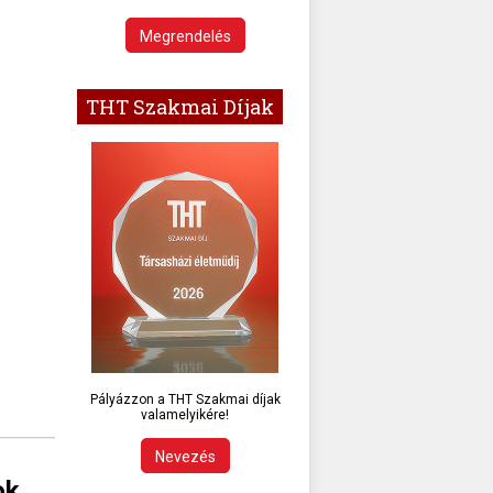
Megrendelés
THT Szakmai Díjak
Pályázzon a THT Szakmai díjak
valamelyikére!
Nevezés
ok