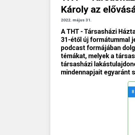
Károly az elővásá
2022. május 31.
A THT - Társasházi Házt
31-étől új formátummal j
podcast formájában dolgo
témákat, melyek a társa
társasházi lakástulajdo
mindennapjait egyaránt s
8