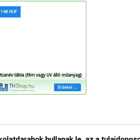
 148 HUF
tcanév tábla (fém vagy UV álló műanyag)
Érdekel →
olatdarabok hullanak le, az a tulajdonos