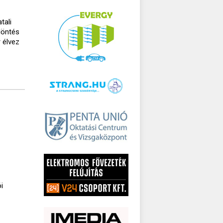
tali
döntés
 élvez
i