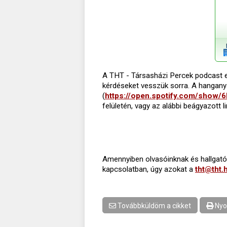
A THT - Társasházi Percek podcast el
kérdéseket vesszük sorra. A hangany
(
https://open.spotify.com/show
felületén, vagy az alábbi beágyazott l
Amennyiben olvasóinknak és hallgatói
kapcsolatban, úgy azokat a
tht@tht.
Továbbküldöm a cikket
Nyo