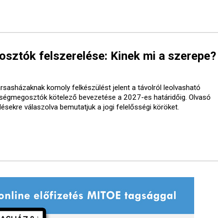
ztók felszerelése: Kinek mi a szerepe?
ársasházaknak komoly felkészülést jelent a távolról leolvasható
tségmegosztók kötelező bevezetése a 2027-es határidőig. Olvasó
désekre válaszolva bemutatjuk a jogi felelősségi köröket.