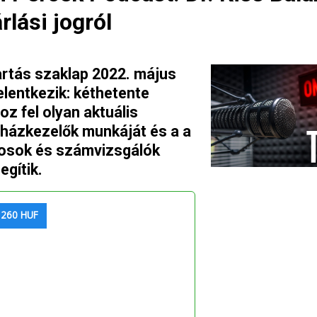
rlási jogról
artás szaklap 2022. május
elentkezik: kéthetente
z fel olyan aktuális
sházkezelők munkáját és a a
nosok és számvizsgálók
egítik.
 260 HUF