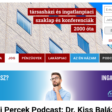
El
A
JOG
PÉNZÜGYEK
LAKÁSPIAC
AZ ÉN HÁZAM
PODC
 Percek Podcast: Dr. Kiss Balá