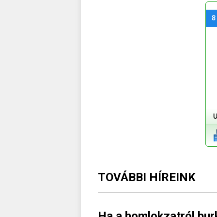
8
U
TOVÁBBI HÍREINK
Ha a homlokzatról burk