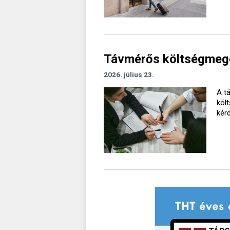
Távmérős költségmegos
2026. július 23.
A t
köl
kér