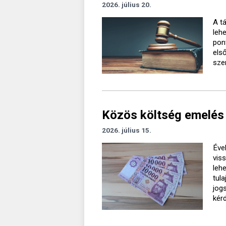
2026. július 20.
A t
leh
pon
els
sze
Közös költség emelés 
2026. július 15.
Éve
vis
leh
tul
jog
kér