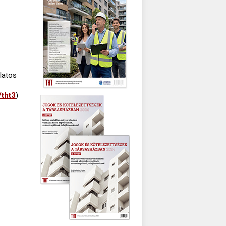
latos
/tht3
)