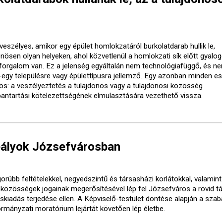
veszélyes, amikor egy épület homlokzatáról burkolatdarab hullik le,
önösen olyan helyeken, ahol közvetlenül a homlokzati sík előtt gyalo
forgalom van. Ez a jelenség egyáltalán nem technológiafüggő, és ne
-egy településre vagy épülettípusra jellemző. Egy azonban minden e
ös: a veszélyeztetés a tulajdonos vagy a tulajdonosi közösség
bantartási kötelezettségének elmulasztására vezethető vissza.
bályok Józsefvárosban
orúbb feltételekkel, negyedszintű és társasházi korlátokkal, valamint
óközösségek jogainak megerősítésével lép fel Józsefváros a rövid t
áskiadás terjedése ellen. A Képviselő-testület döntése alapján a sza
ormányzati moratórium lejártát követően lép életbe.