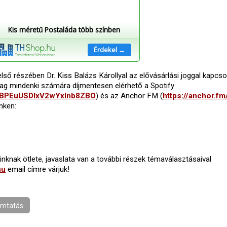
Kis méretű Postaláda több színben
Érdekel →
ső részében Dr. Kiss Balázs Károllyal az elővásárlási joggal kapcso
ag mindenki számára díjmentesen elérhető a Spotify
/6BPEuUSDIxV2wYxlnb8ZBO
) és az Anchor FM (
https://anchor.fm
inken:
nknak ötlete, javaslata van a további részek témaválasztásaival
hu
email címre várjuk!
mtatás