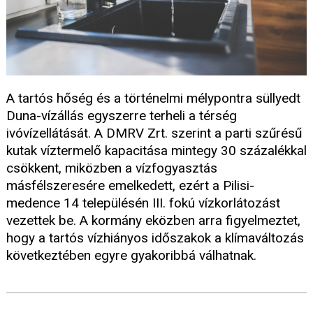
A tartós hőség és a történelmi mélypontra süllyedt
Duna-vízállás egyszerre terheli a térség
ivóvízellátását. A DMRV Zrt. szerint a parti szűrésű
kutak víztermelő kapacitása mintegy 30 százalékkal
csökkent, miközben a vízfogyasztás
másfélszeresére emelkedett, ezért a Pilisi-
medence 14 településén III. fokú vízkorlátozást
vezettek be. A kormány eközben arra figyelmeztet,
hogy a tartós vízhiányos időszakok a klímaváltozás
következtében egyre gyakoribbá válhatnak.