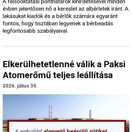
A felsőoktatási ponthatárok kihirdetésével minden
évben jelentősen nő a kereslet az albérletek iránt. A
lakásukat kiadók és a bérlők számára egyaránt
fontos, hogy tisztában legyenek a bérbeadás
legfontosabb szabályaival.
Elkerülhetetlenné válik a Paksi
Atomerőmű teljes leállítása
2026. július 30.
A weboldal
alapvető beépülő sütiket