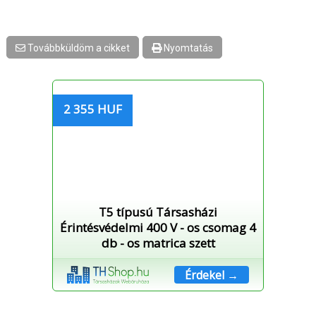
Továbbküldöm a cikket
Nyomtatás
2 355 HUF
T5 típusú Társasházi
Érintésvédelmi 400 V - os csomag 4
db - os matrica szett
Érdekel →