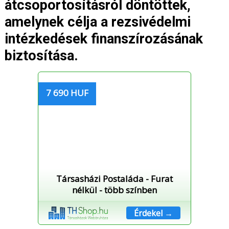
átcsoportosításról döntöttek,
amelynek célja a rezsivédelmi
intézkedések finanszírozásának
biztosítása.
7 690 HUF
Társasházi Postaláda - Furat
nélkül - több színben
Érdekel →