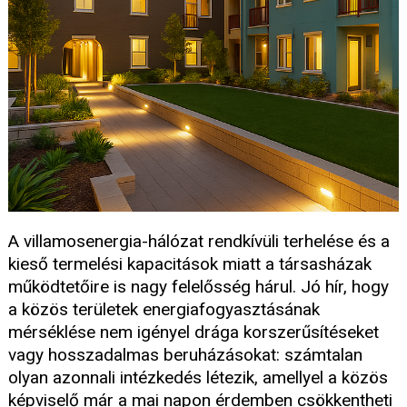
A villamosenergia-hálózat rendkívüli terhelése és a
kieső termelési kapacitások miatt a társasházak
működtetőire is nagy felelősség hárul. Jó hír, hogy
a közös területek energiafogyasztásának
mérséklése nem igényel drága korszerűsítéseket
vagy hosszadalmas beruházásokat: számtalan
olyan azonnali intézkedés létezik, amellyel a közös
képviselő már a mai napon érdemben csökkentheti