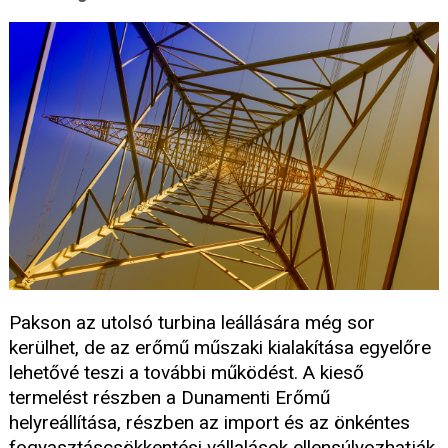
Pakson az utolsó turbina leállására még sor
kerülhet, de az erőmű műszaki kialakítása egyelőre
lehetővé teszi a további működést. A kieső
termelést részben a Dunamenti Erőmű
helyreállítása, részben az import és az önkéntes
fogyasztáscsökkentési vállalások ellensúlyozhatják.