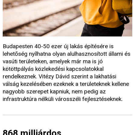
Budapesten 40-50 ezer új lakás építésére is
lehetőség nyílhatna olyan alulhasznosított állami és
vasúti területeken, amelyek már ma is jó
kötöttpályás közlekedési kapcsolatokkal
rendelkeznek. Vitézy Dávid szerint a lakhatási
válság kezelésében ezeknek a területeknek kellene
nagyobb szerepet kapniuk, nem pedig az
infrastruktúra nélküli városszéli fejlesztéseknek.
868 milliárdos