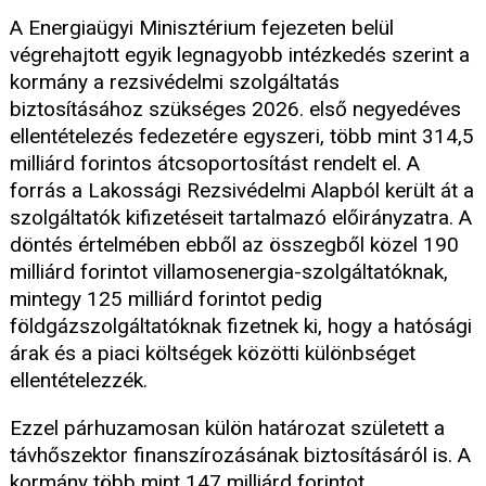
A Energiaügyi Minisztérium fejezeten belül
végrehajtott egyik legnagyobb intézkedés szerint a
kormány a rezsivédelmi szolgáltatás
biztosításához szükséges 2026. első negyedéves
ellentételezés fedezetére egyszeri, több mint 314,5
milliárd forintos átcsoportosítást rendelt el. A
forrás a Lakossági Rezsivédelmi Alapból került át a
szolgáltatók kifizetéseit tartalmazó előirányzatra. A
döntés értelmében ebből az összegből közel 190
milliárd forintot villamosenergia-szolgáltatóknak,
mintegy 125 milliárd forintot pedig
földgázszolgáltatóknak fizetnek ki, hogy a hatósági
árak és a piaci költségek közötti különbséget
ellentételezzék.
Ezzel párhuzamosan külön határozat született a
távhőszektor finanszírozásának biztosításáról is. A
kormány több mint 147 milliárd forintot