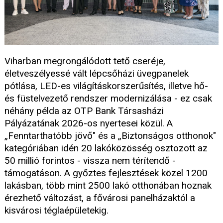
Viharban megrongálódott tető cseréje,
életveszélyessé vált lépcsőházi üvegpanelek
pótlása, LED-es világításkorszerűsítés, illetve hő-
és füstelvezető rendszer modernizálása - ez csak
néhány példa az OTP Bank Társasházi
Pályázatának 2026-os nyertesei közül. A
„Fenntarthatóbb jövő" és a „Biztonságos otthonok"
kategóriában idén 20 lakóközösség osztozott az
50 millió forintos - vissza nem térítendő -
támogatáson. A győztes fejlesztések közel 1200
lakásban, több mint 2500 lakó otthonában hoznak
érezhető változást, a fővárosi panelházaktól a
kisvárosi téglaépületekig.