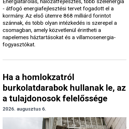
Energiatárolás, hálózatfejlesztés, több szélenergia
- átfogó energiafejlesztési tervet fogadott el a
kormány. Az első ütemre 868 milliárd forintot
szánnak, és több olyan intézkedés is szerepel a
csomagban, amely közvetlenül érintheti a
napelemes háztartásokat és a villamosenergia-
fogyasztókat.
Ha a homlokzatról
burkolatdarabok hullanak le, az
a tulajdonosok felelőssége
2026. augusztus 6.