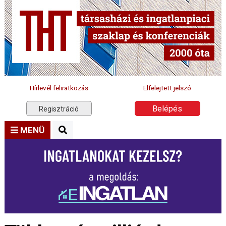
Hírlevél feliratkozás
Elfelejtett jelszó
Belépés
Regisztráció
MENÜ