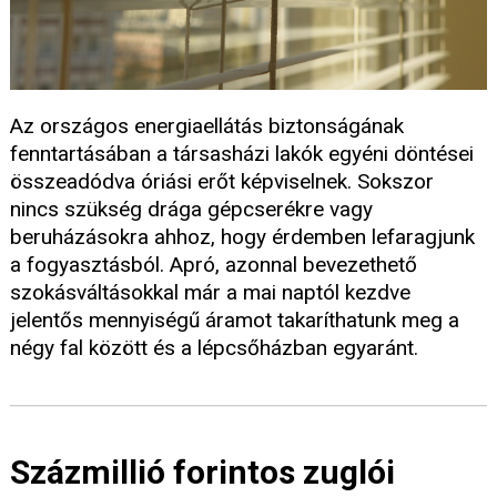
Az országos energiaellátás biztonságának
fenntartásában a társasházi lakók egyéni döntései
összeadódva óriási erőt képviselnek. Sokszor
nincs szükség drága gépcserékre vagy
beruházásokra ahhoz, hogy érdemben lefaragjunk
a fogyasztásból. Apró, azonnal bevezethető
szokásváltásokkal már a mai naptól kezdve
jelentős mennyiségű áramot takaríthatunk meg a
négy fal között és a lépcsőházban egyaránt.
Százmillió forintos zuglói