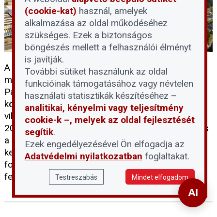
(cookie-kat)
használ, amelyek
alkalmazása az oldal működéséhez
szükséges. Ezek a biztonságos
böngészés mellett a felhasználói élményt
is javítják.
A Duna rendkívüli és tartós vízszintcsökkenése
További sütiket használunk az oldal
miatt a következő 24-72 órában le kell állítani a
funkcióinak támogatásához vagy névtelen
Paksi Atomerőmű mind a négy blokkját. A döntés
használati statisztikák készítéséhez –
következtében átmenetileg megszűnik a hazai
analitikai, kényelmi vagy teljesítmény
villamosenergia-termelés mintegy felét adó, közel
cookie-k –, melyek az oldal fejlesztését
2000 MW-os kapacitás. Az erőmű szakemberei és
segítik
.
a vízügyi hatóságok felkészültek a helyzet
Ezek engedélyezésével Ön elfogadja az
kezelésére: az álló blokkok biztonsági hűtése
Adatvédelmi nyilatkozatban
foglaltakat.
folyamatosan biztosított, a lakosságot pedig
felelős és takarékos áramhasználatra kérik.
Testreszabás
Mindet elfogadom