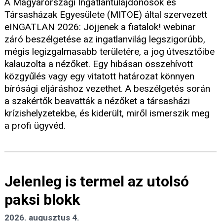
A Magyarországi Ingatlantulajdonosok és
Társasházak Egyesülete (MITOE) által szervezett
eINGATLAN 2026: Jöjjenek a fiatalok! webinar
záró beszélgetése az ingatlanvilág legszigorúbb,
mégis legizgalmasabb területére, a jog útvesztőibe
kalauzolta a nézőket. Egy hibásan összehívott
közgyűlés vagy egy vitatott határozat könnyen
bírósági eljáráshoz vezethet. A beszélgetés során
a szakértők beavatták a nézőket a társasházi
krízishelyzetekbe, és kiderült, miről ismerszik meg
a profi ügyvéd.
Jelenleg is termel az utolsó
paksi blokk
2026. augusztus 4.