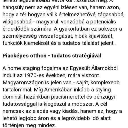
lehető legszélesebb vevői kört szólítsa meg. A
hangsúly nem az egyéni ízlésen van, hanem azon,
hogy a tér hogyan válik értelmezhetővé, tágasabbá,
világosabbá - magyarul: vonzóbbá a potenciális
érdeklődők számára. A gyakorlatban ez sokszor a
személyesség visszafogását, hibák kijavítását,
funkciók kiemelését és a tudatos tálalást jelenti.
Piacképes otthon - tudatos stratégiával
A home staging fogalma az Egyesült Államokból
indult az 1970-es években, mára viszont
Magyarországon is jelen van - saját, komplexebb
tartalommal. Míg Amerikában inkább a styling
dominál, hazánkban piacismerettel és pénzügyi
tudatossággal is kiegészül a módszer. A cél
nemcsak az eladás vagy kiadás, hanem az, hogy a
lehető legjobb áron és a legrövidebb idő alatt
történjen meg mindez.