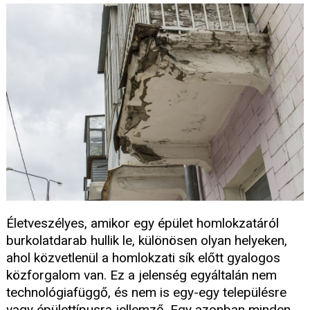
Életveszélyes, amikor egy épület homlokzatáról
burkolatdarab hullik le, különösen olyan helyeken,
ahol közvetlenül a homlokzati sík előtt gyalogos
közforgalom van. Ez a jelenség egyáltalán nem
technológiafüggő, és nem is egy-egy településre
vagy épülettípusra jellemző. Egy azonban minden