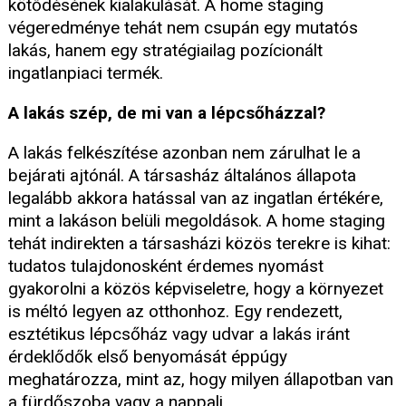
kötődésének kialakulását. A home staging
végeredménye tehát nem csupán egy mutatós
lakás, hanem egy stratégiailag pozícionált
ingatlanpiaci termék.
A lakás szép, de mi van a lépcsőházzal?
A lakás felkészítése azonban nem zárulhat le a
bejárati ajtónál. A társasház általános állapota
legalább akkora hatással van az ingatlan értékére,
mint a lakáson belüli megoldások. A home staging
tehát indirekten a társasházi közös terekre is kihat:
tudatos tulajdonosként érdemes nyomást
gyakorolni a közös képviseletre, hogy a környezet
is méltó legyen az otthonhoz. Egy rendezett,
esztétikus lépcsőház vagy udvar a lakás iránt
érdeklődők első benyomását éppúgy
meghatározza, mint az, hogy milyen állapotban van
a fürdőszoba vagy a nappali.