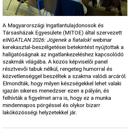
A Magyarországi Ingatlantulajdonosok és
Társasházak Egyesülete (MITOE) által szervezett
eINGATLAN 2026: Jöjjenek a fiatalok!
webinar
kerekasztal-beszélgetései betekintést nyújtottak a
hallgatóságnak az ingatlankezeléshez kapcsolódó
szakmák világába. A közös képviselői panel
résztvevői tabuk nélkül, rengeteg humorral és
közvetlenséggel beszéltek a szakma valódi arcáról.
Elmondták, hogy milyen készségekkel lehet valaki
igazán sikeres menedzser ezen a pályán, és
felhívták a figyelmet arra is, hogy ez a munka
mindennapos pörgéssel és olykor bizarr
lakóközösségi helyzetekkel jár.