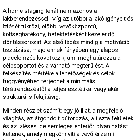
A home staging tehát nem azonos a
lakberendezéssel. Míg az utóbbi a lakó igényeit és
ízlését tükrözi, előbbi vevőközpontú,
költséghatékony, befektetésként kezelendő
döntéssorozat. Az első lépés mindig a motiváció
tisztázása, majd ennek fényében egy alapos
piacelemzés következik, ami meghatározza a
célcsoportot és a várható megtérülést. A
felkészítés mértéke a lehetőségek és célok
függvényében terjedhet a minimális
térátrendezéstől a teljes esztétikai vagy akár
strukturális felújításig.
Minden részlet számít: egy jó illat, a megfelelő
világítás, az átgondolt bútorozás, a tiszta felületek
és az ízléses, de semleges enteriőr olyan hatást
keltenek, amely megkönnyíti a vevő érzelmi