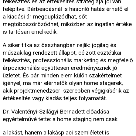
felkészítés és az értékesítés stratégiája jól van
felépítve. Bérbeadásnál is hasonló hatás érhető el:
a kiadási ár megduplázódhat, sőt
megtöbbszöröződhet, miközben az ingatlan értéke
is tartósan emelkedik.
A siker titka az összhangban rejlik: jogilag és
műszakilag rendezett állapot, célzott esztétikai
felkészítés, professzionális marketing és megfelelő
árpozicionálás együttesen eredményeznek jó
üzletet. És bár minden elem külön szakértelmet
igényel, ma már elérhetők olyan home stagerek,
akik projektmenedzseri szerepben végigkísérik az
értékesítés vagy kiadás teljes folyamatát.
Dr. Valentényi-Szilágyi Bernadett előadása
egyértelművé tette: a home staging nem csak
a lakást, hanem a lakáspiaci szemléletet is