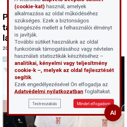
(cookie-kat)
használ, amelyek
alkalmazása az oldal működéséhez
Pénzügyi megoldások
szükséges. Ezek a biztonságos
társasházaknak és
böngészés mellett a felhasználói élményt
is javítják.
lakásszövetkezeteknek (x)
További sütiket használunk az oldal
2026. május 28.
funkcióinak támogatásához vagy névtelen
használati statisztikák készítéséhez –
analitikai, kényelmi vagy teljesítmény
cookie-k –, melyek az oldal fejlesztését
segítik
.
Ezek engedélyezésével Ön elfogadja az
Adatvédelmi nyilatkozatban
foglaltakat.
Testreszabás
Mindet elfogadom