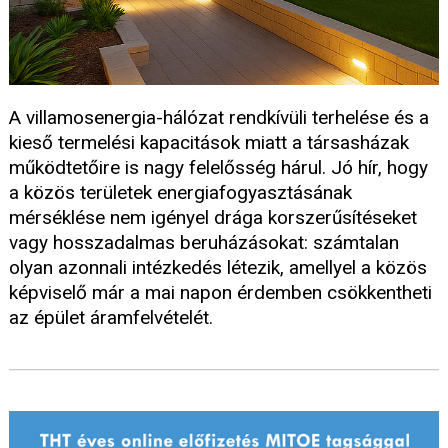
A villamosenergia-hálózat rendkívüli terhelése és a
kieső termelési kapacitások miatt a társasházak
működtetőire is nagy felelősség hárul. Jó hír, hogy
a közös területek energiafogyasztásának
mérséklése nem igényel drága korszerűsítéseket
vagy hosszadalmas beruházásokat: számtalan
olyan azonnali intézkedés létezik, amellyel a közös
képviselő már a mai napon érdemben csökkentheti
az épület áramfelvételét.