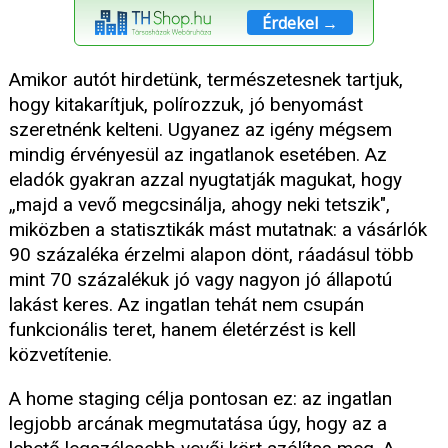
Érdekel →
Amikor autót hirdetünk, természetesnek tartjuk,
hogy kitakarítjuk, polírozzuk, jó benyomást
szeretnénk kelteni. Ugyanez az igény mégsem
mindig érvényesül az ingatlanok esetében. Az
eladók gyakran azzal nyugtatják magukat, hogy
„majd a vevő megcsinálja, ahogy neki tetszik",
miközben a statisztikák mást mutatnak: a vásárlók
90 százaléka érzelmi alapon dönt, ráadásul több
mint 70 százalékuk jó vagy nagyon jó állapotú
lakást keres. Az ingatlan tehát nem csupán
funkcionális teret, hanem életérzést is kell
közvetítenie.
A home staging célja pontosan ez: az ingatlan
legjobb arcának megmutatása úgy, hogy az a