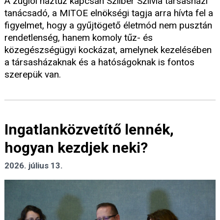
A zuglói háztűz kapcsán Szilber Szilvia társasházi
tanácsadó, a MITOE elnökségi tagja arra hívta fel a
figyelmet, hogy a gyűjtögető életmód nem pusztán
rendetlenség, hanem komoly tűz- és
közegészségügyi kockázat, amelynek kezelésében
a társasházaknak és a hatóságoknak is fontos
szerepük van.
Ingatlanközvetítő lennék,
hogyan kezdjek neki?
2026. július 13.