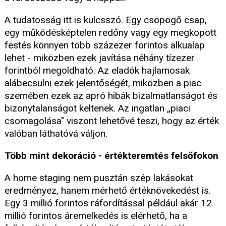
A tudatosság itt is kulcsszó. Egy csöpögő csap,
egy működésképtelen redőny vagy egy megkopott
festés könnyen több százezer forintos alkualap
lehet - miközben ezek javítása néhány tízezer
forintból megoldható. Az eladók hajlamosak
alábecsülni ezek jelentőségét, miközben a piac
szemében ezek az apró hibák bizalmatlanságot és
bizonytalanságot keltenek. Az ingatlan „piaci
csomagolása" viszont lehetővé teszi, hogy az érték
valóban láthatóvá váljon.
Több mint dekoráció - értékteremtés felsőfokon
A home staging nem pusztán szép lakásokat
eredményez, hanem mérhető értéknövekedést is.
Egy 3 millió forintos ráfordítással például akár 12
millió forintos áremelkedés is elérhető, ha a