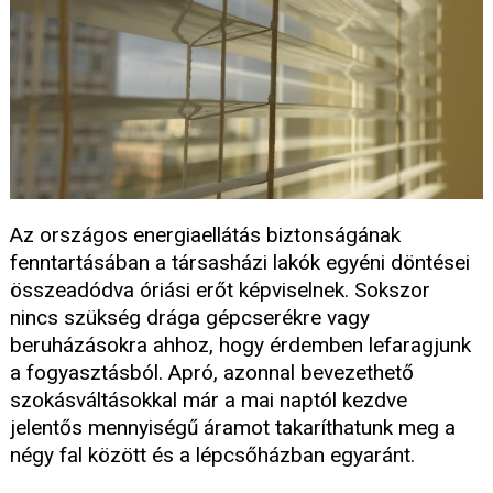
Az országos energiaellátás biztonságának
fenntartásában a társasházi lakók egyéni döntései
összeadódva óriási erőt képviselnek. Sokszor
nincs szükség drága gépcserékre vagy
beruházásokra ahhoz, hogy érdemben lefaragjunk
a fogyasztásból. Apró, azonnal bevezethető
szokásváltásokkal már a mai naptól kezdve
jelentős mennyiségű áramot takaríthatunk meg a
négy fal között és a lépcsőházban egyaránt.