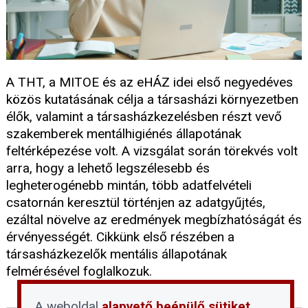
A THT, a MITOE és az eHÁZ idei első negyedéves
közös kutatásának célja a társasházi környezetben
élők, valamint a társasházkezelésben részt vevő
szakemberek mentálhigiénés állapotának
feltérképezése volt. A vizsgálat során törekvés volt
arra, hogy a lehető legszélesebb és
legheterogénebb mintán, több adatfelvételi
csatornán keresztül történjen az adatgyűjtés,
ezáltal növelve az eredmények megbízhatóságát és
érvényességét. Cikkünk első részében a
társasházkezelők mentális állapotának
felmérésével foglalkozuk.
A weboldal
alapvető beépülő sütiket