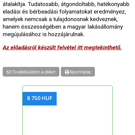
átalakítja. Tudatosabb, átgondoltabb, hatékonyabb
eladási és bérbeadási folyamatokat eredményez,
amelyek nemcsak a tulajdonosnak kedveznek,
hanem összességében a magyar lakásállomány
megújulásához is hozzájárulnak.
Az előadásról készült felvétel itt megtekinthető.
Továbbküldöm a cikket
Nyomtatás
8 750 HUF