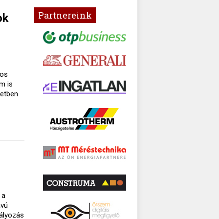
Partnereink
ok
gos
m is
setben
 a
ávú
bályozás