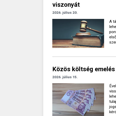
viszonyát
2026. július 20.
A t
leh
pon
els
sze
Közös költség emelés 
2026. július 15.
Éve
vis
leh
tul
jog
kér