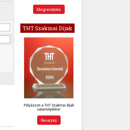
Megrendelés
THT Szakmai Díjak
Pályázzon a THT Szakmai díjak
valamelyikére!
Nevezés