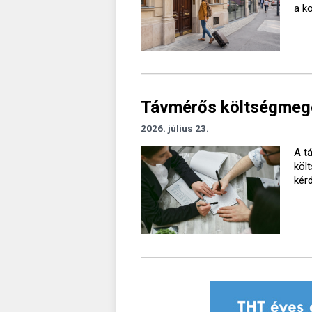
a k
Távmérős költségmegos
2026. július 23.
A t
köl
kér