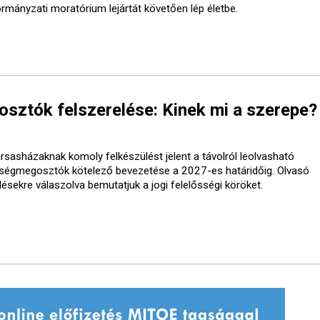
ormányzati moratórium lejártát követően lép életbe.
ztók felszerelése: Kinek mi a szerepe?
ársasházaknak komoly felkészülést jelent a távolról leolvasható
tségmegosztók kötelező bevezetése a 2027-es határidőig. Olvasó
désekre válaszolva bemutatjuk a jogi felelősségi köröket.