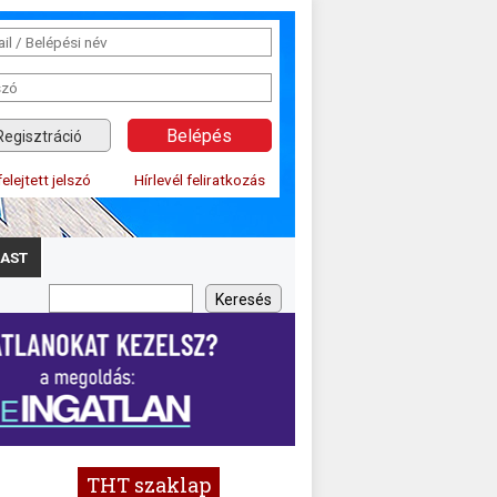
Regisztráció
felejtett jelszó
Hírlevél feliratkozás
AST
THT szaklap