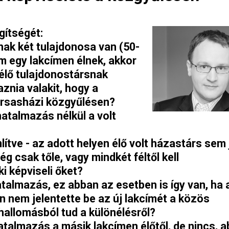
gítségét:
ak két tulajdonosa van (50-
em egy lakcímen élnek, akkor
élő tulajdonostársnak
nia valakit, hogy a
ársasházi közgyűlésen?
atalmazás nélkül a volt
mlítve - az adott helyen élő volt házastárs sem
ég csak tőle, vagy mindkét féltől kell
 képviseli őket?
almazás, ez abban az esetben is így van, ha 
an nem jelentette be az új lakcímét a közös
hallomásból tud a különélésről?
talmazás a másik lakcímen élőtől, de nincs, 