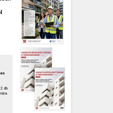
l
tes
 2 db
mára.