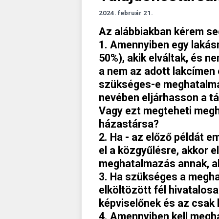
2024. február 21.
Az alábbiakban kérem se
1. Amennyiben egy lakásn
50%), akik elváltak, és n
a nem az adott lakcímen 
szükséges-e meghatalmaz
nevében eljárhasson a t
Vagy ezt megteheti megh
házastársa?
2. Ha - az előző példát e
el a közgyűlésre, akkor el
meghatalmazás annak, aki
3. Ha szükséges a meghat
elköltözött fél hivatalos
képviselőnek és az csak 
4. Amennyiben kell megha