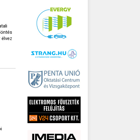
tali
döntés
 élvez
i