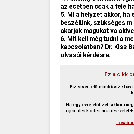
az esetben csak a fele 
5. Mi a helyzet akkor, ha 
beszélünk, szükséges min
akarják magukat valakive
6. Mit kell még tudni a 
kapcsolatban? Dr. Kiss Ba
olvasói kérdésre.
Ez a cikk c
Fizessen elő mindössze havi 1
k
Ha egy évre előfizet, akkor megt
díjmentes konferencia részvétel +
További