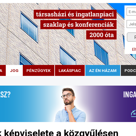
El
A
JOG
PÉNZÜGYEK
LAKÁSPIAC
AZ ÉN HÁZAM
PODC
 képviselete a közgyűlésen