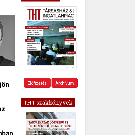
 jön
Előfizetés
Archívum
THT szakkönyvek
az
abban