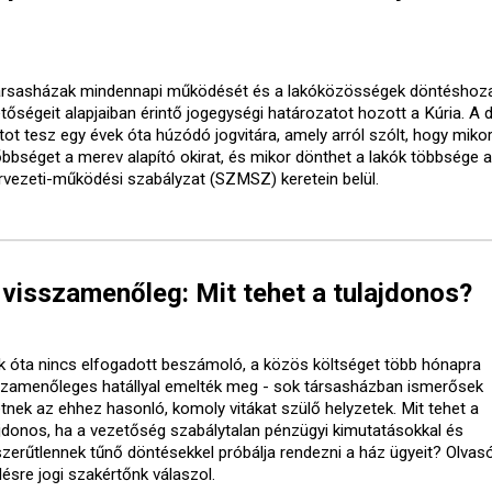
ársasházak mindennapi működését és a lakóközösségek döntéshoza
etőségeit alapjaiban érintő jogegységi határozatot hozott a Kúria. A 
tot tesz egy évek óta húzódó jogvitára, amely arról szólt, hogy mikor
őbbséget a merev alapító okirat, és mikor dönthet a lakók többsége a
rvezeti-működési szabályzat (SZMSZ) keretein belül.
visszamenőleg: Mit tehet a tulajdonos?
k óta nincs elfogadott beszámoló, a közös költséget több hónapra
szamenőleges hatállyal emelték meg - sok társasházban ismerősek
etnek az ehhez hasonló, komoly vitákat szülő helyzetek. Mit tehet a
ajdonos, ha a vezetőség szabálytalan pénzügyi kimutatásokkal és
szerűtlennek tűnő döntésekkel próbálja rendezni a ház ügyeit? Olvasó
désre jogi szakértőnk válaszol.