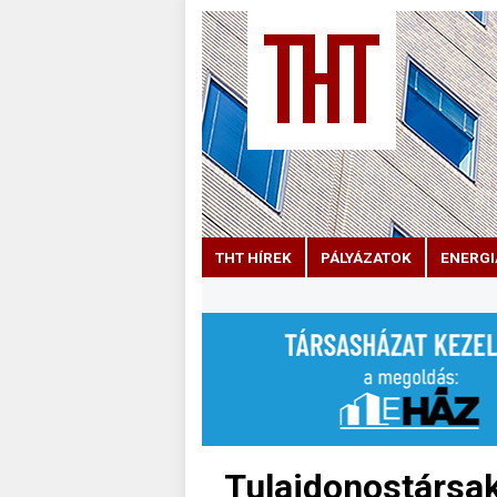
THT HÍREK
PÁLYÁZATOK
ENERGI
Tulajdonostársak