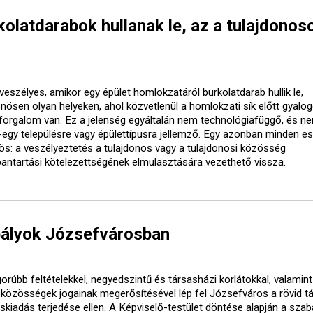
olatdarabok hullanak le, az a tulajdonos
veszélyes, amikor egy épület homlokzatáról burkolatdarab hullik le,
önösen olyan helyeken, ahol közvetlenül a homlokzati sík előtt gyalo
forgalom van. Ez a jelenség egyáltalán nem technológiafüggő, és ne
-egy településre vagy épülettípusra jellemző. Egy azonban minden e
ös: a veszélyeztetés a tulajdonos vagy a tulajdonosi közösség
bantartási kötelezettségének elmulasztására vezethető vissza.
bályok Józsefvárosban
orúbb feltételekkel, negyedszintű és társasházi korlátokkal, valamint
óközösségek jogainak megerősítésével lép fel Józsefváros a rövid t
áskiadás terjedése ellen. A Képviselő-testület döntése alapján a sza