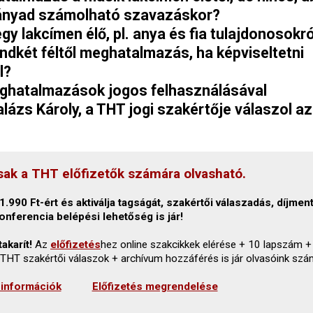
hányad számolható szavazáskor?
egy lakcímen élő, pl. anya és fia tulajdonosokró
dkét féltől meghatalmazás, ha képviseltetni
l?
meghatalmazások jogos felhasználásával
lázs Károly, a THT jogi szakértője válaszol az
sak a THT előfizetők számára olvasható.
.990 Ft-ért és aktiválja tagságát, szakértői válaszadás, díjmen
onferencia belépési lehetőség is jár!
akarít!
Az
előfizetés
hez online szakcikkek elérése + 10 lapszám +
 THT szakértői válaszok + archívum hozzáférés is jár olvasóink szá
 információk
Előfizetés megrendelése