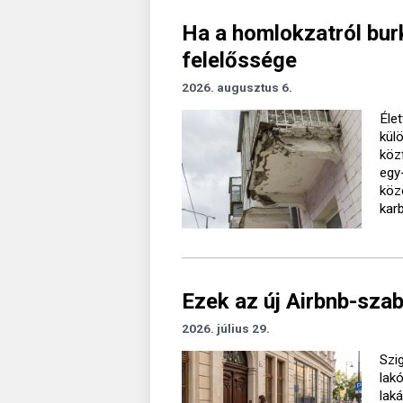
Ha a homlokzatról burk
felelőssége
2026. augusztus 6.
Élet
kül
köz
egy
köz
kar
Ezek az új Airbnb-sza
2026. július 29.
Szig
lak
lak