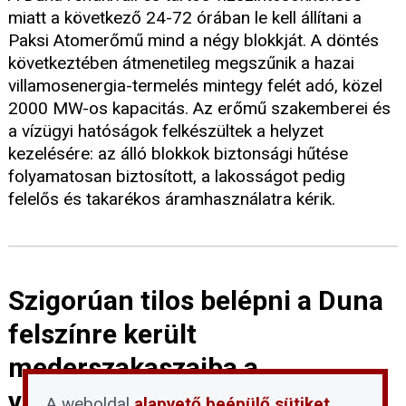
miatt a következő 24-72 órában le kell állítani a
Paksi Atomerőmű mind a négy blokkját. A döntés
következtében átmenetileg megszűnik a hazai
villamosenergia-termelés mintegy felét adó, közel
2000 MW-os kapacitás. Az erőmű szakemberei és
a vízügyi hatóságok felkészültek a helyzet
kezelésére: az álló blokkok biztonsági hűtése
folyamatosan biztosított, a lakosságot pedig
felelős és takarékos áramhasználatra kérik.
Szigorúan tilos belépni a Duna
felszínre került
mederszakaszaiba a
vízbázisvédelmi területeken
A weboldal
alapvető beépülő sütiket