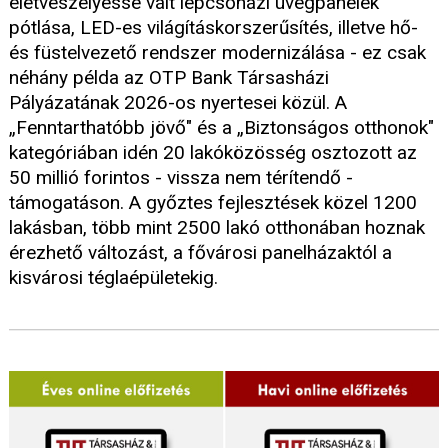
életveszélyessé vált lépcsőházi üvegpanelek
pótlása, LED-es világításkorszerűsítés, illetve hő-
és füstelvezető rendszer modernizálása - ez csak
néhány példa az OTP Bank Társasházi
Pályázatának 2026-os nyertesei közül. A
„Fenntarthatóbb jövő" és a „Biztonságos otthonok"
kategóriában idén 20 lakóközösség osztozott az
50 millió forintos - vissza nem térítendő -
támogatáson. A győztes fejlesztések közel 1200
lakásban, több mint 2500 lakó otthonában hoznak
érezhető változást, a fővárosi panelházaktól a
kisvárosi téglaépületekig.