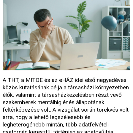
A THT, a MITOE és az eHÁZ idei első negyedéves
közös kutatásának célja a társasházi környezetben
élők, valamint a társasházkezelésben részt vevő
szakemberek mentálhigiénés állapotának
feltérképezése volt. A vizsgálat során törekvés volt
arra, hogy a lehető legszélesebb és
legheterogénebb mintán, több adatfelvételi
csatornán keresztül történjen az adatgyűjtés,