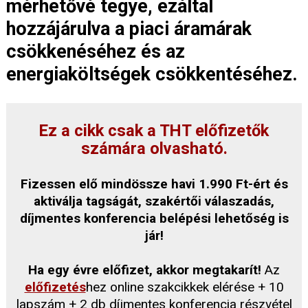
mérhetővé tegye, ezáltal
hozzájárulva a piaci áramárak
csökkenéséhez és az
energiaköltségek csökkentéséhez.
Ez a cikk csak a THT előfizetők
számára olvasható.
Fizessen elő mindössze havi 1.990 Ft-ért és
aktiválja tagságát, szakértői válaszadás,
díjmentes konferencia belépési lehetőség is
jár!
Ha egy évre előfizet, akkor megtakarít!
Az
előfizetés
hez online szakcikkek elérése + 10
lapszám + 2 db díjmentes konferencia részvétel