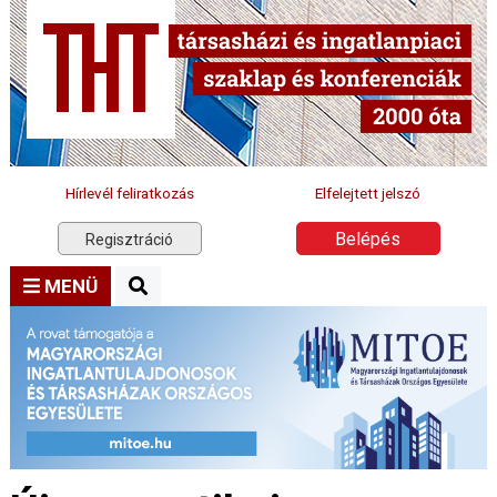
Hírlevél feliratkozás
Elfelejtett jelszó
Belépés
Regisztráció
MENÜ