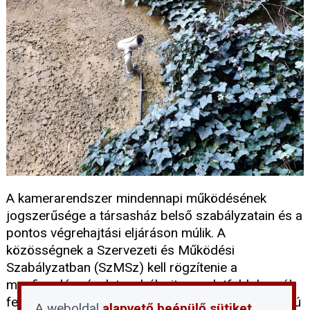
A kamerarendszer mindennapi működésének
jogszerűsége a társasház belső szabályzatain és a
pontos végrehajtási eljáráson múlik. A
közösségnek a Szervezeti és Működési
Szabályzatban (SzMSz) kell rögzítenie a
megfigyelés részletszabályait, az adatfeldolgozók
feladatait, valamint a felvételek kikérésének szigorú
A weboldal
alapvető beépülő sütiket