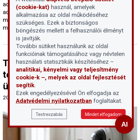
adminisztratív menetét. Az alábbi olvasói kérdésre
(cookie-kat)
használ, amelyek
adott szakértői útmutató a gyakorlati
alkalmazása az oldal működéséhez
megvalósításhoz, a belső szabályzatok
szükséges. Ezek a biztonságos
módosításához nyújt támpontokat.
böngészés mellett a felhasználói élményt
is javítják.
További sütiket használunk az oldal
funkcióinak támogatásához vagy névtelen
Társasházi kamerarendszerek
használati statisztikák készítéséhez –
analitikai, kényelmi vagy teljesítmény
telepítésének és
cookie-k –, melyek az oldal fejlesztését
üzemeltetésének feltételei
segítik
.
Ezek engedélyezésével Ön elfogadja az
2026. május 18.
Adatvédelmi nyilatkozatban
foglaltakat.
Testreszabás
Mindet elfogadom