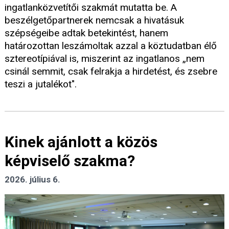
ingatlanközvetítői szakmát mutatta be. A
beszélgetőpartnerek nemcsak a hivatásuk
szépségeibe adtak betekintést, hanem
határozottan leszámoltak azzal a köztudatban élő
sztereotípiával is, miszerint az ingatlanos „nem
csinál semmit, csak felrakja a hirdetést, és zsebre
teszi a jutalékot".
Kinek ajánlott a közös
képviselő szakma?
2026. július 6.