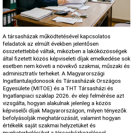
A társasházak működtetésével kapcsolatos
feladatok az elmúlt években jelentősen
összetettebbé váltak, miközben a lakóközösségek
által fizetett közös képviseleti díjak emelkedése sok
esetben nem követi a növekvő szakmai, műszaki és
adminisztratív terheket. A Magyarországi
Ingatlantulajdonosok és Társasházak Országos
Egyesülete (MITOE) és a THT Társasházi és
Ingatlanpiaci szaklap 2026. év eleji felmérése azt
vizsgálta, hogyan alakulnak jelenleg a közös
képviselői díjak Magyarországon, milyen tényezők
befolyásolják meghatározását, valamint hogyan
értékelik saját szakmai helyzetüket és
munkaterhelésüket a társasházkezeléssel