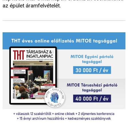
az épület áramfelvételét.