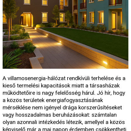
A villamosenergia-hálózat rendkívüli terhelése és a
kieső termelési kapacitások miatt a társasházak
működtetőire is nagy felelősség hárul. Jó hír, hogy
a közös területek energiafogyasztásának
mérséklése nem igényel drága korszerűsítéseket
vagy hosszadalmas beruházásokat: számtalan
olyan azonnali intézkedés létezik, amellyel a közös
képviselő már a mai napon érdemben csökkentheti