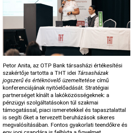
Petor Anita, az OTP Bank társasházi értékesítési
szakértője tartotta a THT idei
Társasházak
jogszerű és értéknövelő üzemeltetése
című
konferenciájának nyitóelőadását. Stratégiai
partnerséget kínált a lakóközösségeknek: a
pénzügyi szolgáltatásokon túl szakmai
támogatással, piaci ismeretekkel és tapasztalattal
is segíti őket a tervezett beruházások sikeres
megvalósításában. Fontos gyakorlati teendőkre és
egy jogi csapdára is felhívta a figyelmet.