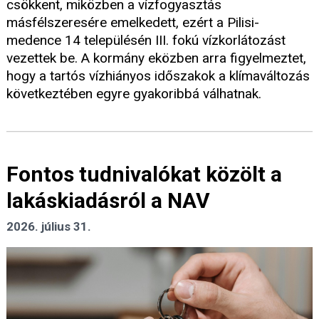
csökkent, miközben a vízfogyasztás
másfélszeresére emelkedett, ezért a Pilisi-
medence 14 településén III. fokú vízkorlátozást
vezettek be. A kormány eközben arra figyelmeztet,
hogy a tartós vízhiányos időszakok a klímaváltozás
következtében egyre gyakoribbá válhatnak.
Fontos tudnivalókat közölt a
lakáskiadásról a NAV
2026. július 31.