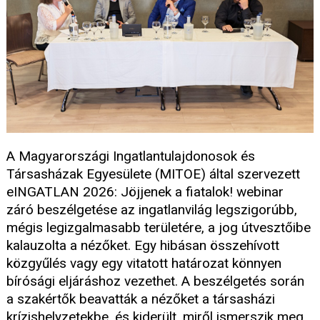
A Magyarországi Ingatlantulajdonosok és
Társasházak Egyesülete (MITOE) által szervezett
eINGATLAN 2026: Jöjjenek a fiatalok! webinar
záró beszélgetése az ingatlanvilág legszigorúbb,
mégis legizgalmasabb területére, a jog útvesztőibe
kalauzolta a nézőket. Egy hibásan összehívott
közgyűlés vagy egy vitatott határozat könnyen
bírósági eljáráshoz vezethet. A beszélgetés során
a szakértők beavatták a nézőket a társasházi
krízishelyzetekbe, és kiderült, miről ismerszik meg