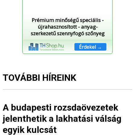
Prémium minőségű speciális -
újrahasznosított - anyag-
szerkezetű szennyfogó szőnyeg
Érdekel →
TOVÁBBI HÍREINK
A budapesti rozsdaövezetek
jelenthetik a lakhatási válság
egyik kulcsát