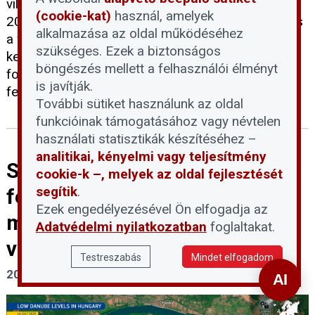
villamosenergia-termelés mintegy felét adó, közel
(cookie-kat)
használ, amelyek
2000 MW-os kapacitás. Az erőmű szakemberei és
alkalmazása az oldal működéséhez
a vízügyi hatóságok felkészültek a helyzet
szükséges. Ezek a biztonságos
kezelésére: az álló blokkok biztonsági hűtése
böngészés mellett a felhasználói élményt
folyamatosan biztosított, a lakosságot pedig
is javítják.
felelős és takarékos áramhasználatra kérik.
További sütiket használunk az oldal
funkcióinak támogatásához vagy névtelen
használati statisztikák készítéséhez –
analitikai, kényelmi vagy teljesítmény
Szigorúan tilos belépni a Duna
cookie-k –, melyek az oldal fejlesztését
segítik
.
felszínre került
Ezek engedélyezésével Ön elfogadja az
mederszakaszaiba a
Adatvédelmi nyilatkozatban
foglaltakat.
vízbázisvédelmi területeken
Testreszabás
Mindet elfogadom
2026. július 30.