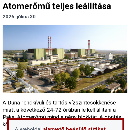
Atomerőmű teljes leállítása
2026. július 30.
A Duna rendkívüli és tartós vízszintcsökkenése
miatt a következő 24-72 órában le kell állítani a
Paksi Atomerőmű mind a négy blokkját. A döntés
következtében átmenetileg megszűnik a hazai
A weboldal
alapvető beépülő sütiket