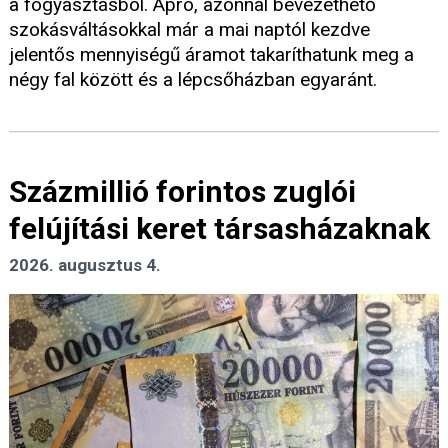
a fogyasztásból. Apró, azonnal bevezethető
szokásváltásokkal már a mai naptól kezdve
jelentős mennyiségű áramot takaríthatunk meg a
négy fal között és a lépcsőházban egyaránt.
Százmillió forintos zuglói
felújítási keret társasházaknak
2026. augusztus 4.