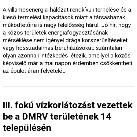
A villamosenergia-hálózat rendkívüli terhelése és a
kieső termelési kapacitások miatt a társasházak
működtetőire is nagy felelősség hárul. Jó hír, hogy
a közös területek energiafogyasztásának
mérséklése nem igényel drága korszerűsítéseket
vagy hosszadalmas beruházásokat: számtalan
olyan azonnali intézkedés létezik, amellyel a közös
képviselő már a mai napon érdemben csökkentheti
az épület áramfelvételét.
III. fokú vízkorlátozást vezettek
be a DMRV területének 14
településén