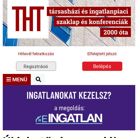
Hírlevél feliratkozás
Elfelejtett jelszó
Belépés
Regisztráció
MENÜ