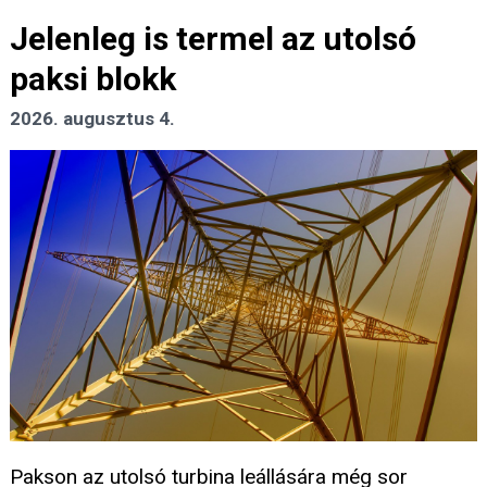
Jelenleg is termel az utolsó
paksi blokk
2026. augusztus 4.
Pakson az utolsó turbina leállására még sor