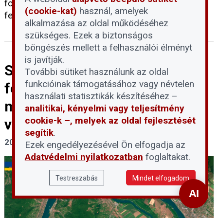
folyamatosan biztosított, a lakosságot pedig
(cookie-kat)
használ, amelyek
felelős és takarékos áramhasználatra kérik.
alkalmazása az oldal működéséhez
szükséges. Ezek a biztonságos
böngészés mellett a felhasználói élményt
is javítják.
Szigorúan tilos belépni a Duna
További sütiket használunk az oldal
funkcióinak támogatásához vagy névtelen
felszínre került
használati statisztikák készítéséhez –
mederszakaszaiba a
analitikai, kényelmi vagy teljesítmény
cookie-k –, melyek az oldal fejlesztését
vízbázisvédelmi területeken
segítik
.
2026. július 30.
Ezek engedélyezésével Ön elfogadja az
Adatvédelmi nyilatkozatban
foglaltakat.
Testreszabás
Mindet elfogadom