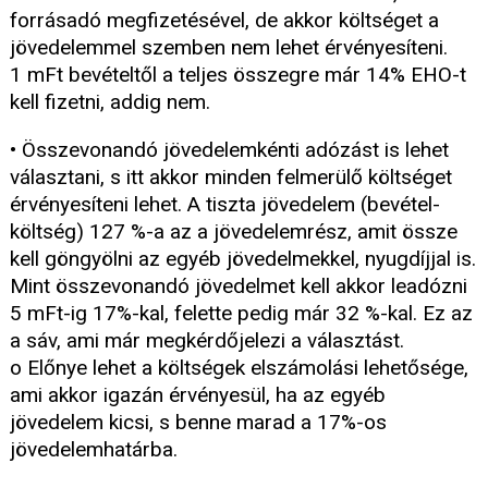
forrásadó megfizetésével, de akkor költséget a
jövedelemmel szemben nem lehet érvényesíteni.
1 mFt bevételtől a teljes összegre már 14% EHO-t
kell fizetni, addig nem.
• Összevonandó jövedelemkénti adózást is lehet
választani, s itt akkor minden felmerülő költséget
érvényesíteni lehet. A tiszta jövedelem (bevétel-
költség) 127 %-a az a jövedelemrész, amit össze
kell göngyölni az egyéb jövedelmekkel, nyugdíjjal is.
Mint összevonandó jövedelmet kell akkor leadózni
5 mFt-ig 17%-kal, felette pedig már 32 %-kal. Ez az
a sáv, ami már megkérdőjelezi a választást.
o Előnye lehet a költségek elszámolási lehetősége,
ami akkor igazán érvényesül, ha az egyéb
jövedelem kicsi, s benne marad a 17%-os
jövedelemhatárba.