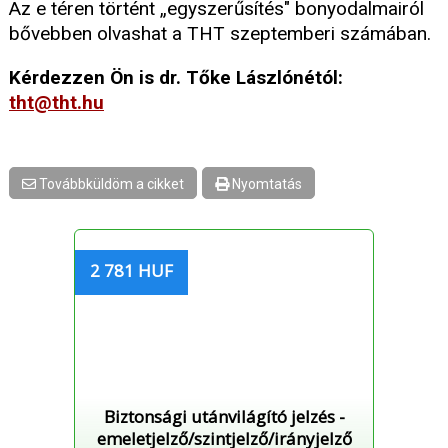
Az e téren történt „egyszerűsítés" bonyodalmairól
bővebben olvashat a THT szeptemberi számában.
Kérdezzen Ön is dr. Tőke Lászlónétól:
tht@tht.hu
Továbbküldöm a cikket
Nyomtatás
2 781 HUF
Biztonsági utánvilágító jelzés -
emeletjelző/szintjelző/irányjelző