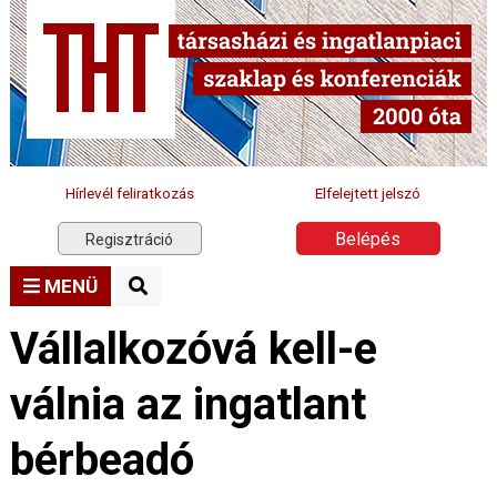
Hírlevél feliratkozás
Elfelejtett jelszó
Belépés
Regisztráció
MENÜ
Vállalkozóvá kell-e
válnia az ingatlant
bérbeadó