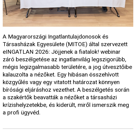
A Magyarországi Ingatlantulajdonosok és
Társasházak Egyesülete (MITOE) által szervezett
eINGATLAN 2026: Jöjjenek a fiatalok! webinar
záró beszélgetése az ingatlanvilág legszigorúbb,
mégis legizgalmasabb területére, a jog útvesztőibe
kalauzolta a nézőket. Egy hibásan összehívott
közgyűlés vagy egy vitatott határozat könnyen
bírósági eljáráshoz vezethet. A beszélgetés során
a szakértők beavatták a nézőket a társasházi
krízishelyzetekbe, és kiderült, miről ismerszik meg
a profi ügyvéd.