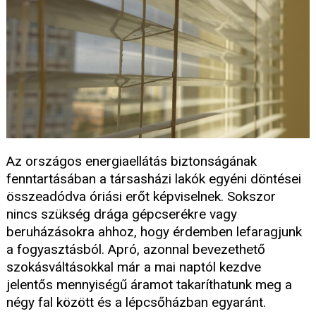
Az országos energiaellátás biztonságának
fenntartásában a társasházi lakók egyéni döntései
összeadódva óriási erőt képviselnek. Sokszor
nincs szükség drága gépcserékre vagy
beruházásokra ahhoz, hogy érdemben lefaragjunk
a fogyasztásból. Apró, azonnal bevezethető
szokásváltásokkal már a mai naptól kezdve
jelentős mennyiségű áramot takaríthatunk meg a
négy fal között és a lépcsőházban egyaránt.