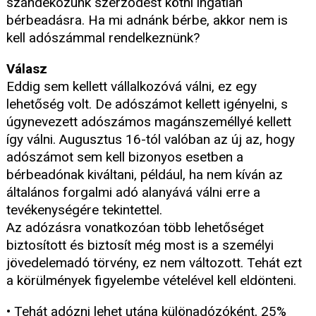
szándékozunk szerződést kötni ingatlan
bérbeadásra. Ha mi adnánk bérbe, akkor nem is
kell adószámmal rendelkeznünk?
Válasz
Eddig sem kellett vállalkozóvá válni, ez egy
lehetőség volt. De adószámot kellett igényelni, s
úgynevezett adószámos magánszeméllyé kellett
így válni. Augusztus 16-tól valóban az új az, hogy
adószámot sem kell bizonyos esetben a
bérbeadónak kiváltani, például, ha nem kíván az
általános forgalmi adó alanyává válni erre a
tevékenységére tekintettel.
Az adózásra vonatkozóan több lehetőséget
biztosított és biztosít még most is a személyi
jövedelemadó törvény, ez nem változott. Tehát ezt
a körülmények figyelembe vételével kell eldönteni.
• Tehát adózni lehet utána különadózóként, 25%