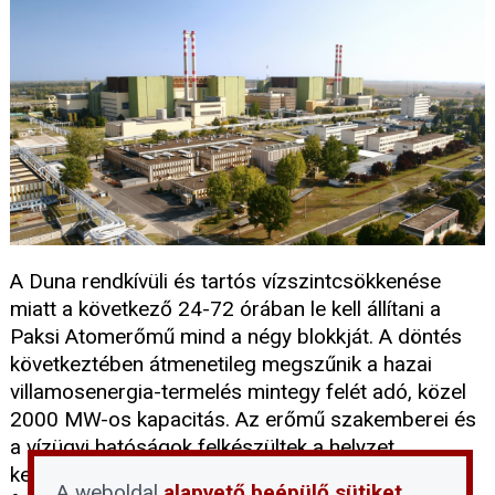
A Duna rendkívüli és tartós vízszintcsökkenése
miatt a következő 24-72 órában le kell állítani a
Paksi Atomerőmű mind a négy blokkját. A döntés
következtében átmenetileg megszűnik a hazai
villamosenergia-termelés mintegy felét adó, közel
2000 MW-os kapacitás. Az erőmű szakemberei és
a vízügyi hatóságok felkészültek a helyzet
kezelésére: az álló blokkok biztonsági hűtése
A weboldal
alapvető beépülő sütiket