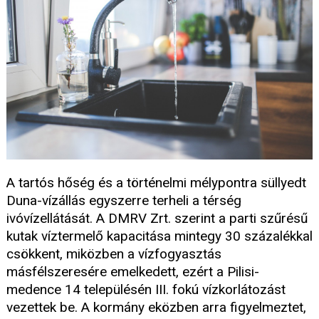
A tartós hőség és a történelmi mélypontra süllyedt
Duna-vízállás egyszerre terheli a térség
ivóvízellátását. A DMRV Zrt. szerint a parti szűrésű
kutak víztermelő kapacitása mintegy 30 százalékkal
csökkent, miközben a vízfogyasztás
másfélszeresére emelkedett, ezért a Pilisi-
medence 14 településén III. fokú vízkorlátozást
vezettek be. A kormány eközben arra figyelmeztet,