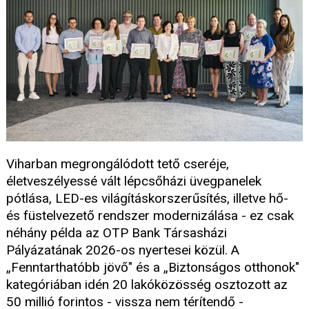
Viharban megrongálódott tető cseréje,
életveszélyessé vált lépcsőházi üvegpanelek
pótlása, LED-es világításkorszerűsítés, illetve hő-
és füstelvezető rendszer modernizálása - ez csak
néhány példa az OTP Bank Társasházi
Pályázatának 2026-os nyertesei közül. A
„Fenntarthatóbb jövő" és a „Biztonságos otthonok"
kategóriában idén 20 lakóközösség osztozott az
50 millió forintos - vissza nem térítendő -