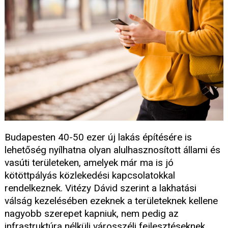
Budapesten 40-50 ezer új lakás építésére is
lehetőség nyílhatna olyan alulhasznosított állami és
vasúti területeken, amelyek már ma is jó
kötöttpályás közlekedési kapcsolatokkal
rendelkeznek. Vitézy Dávid szerint a lakhatási
válság kezelésében ezeknek a területeknek kellene
nagyobb szerepet kapniuk, nem pedig az
infrastruktúra nélküli városszéli fejlesztéseknek.