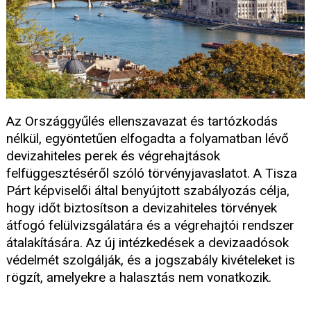
Az Országgyűlés ellenszavazat és tartózkodás
nélkül, egyöntetűen elfogadta a folyamatban lévő
devizahiteles perek és végrehajtások
felfüggesztéséről szóló törvényjavaslatot. A Tisza
Párt képviselői által benyújtott szabályozás célja,
hogy időt biztosítson a devizahiteles törvények
átfogó felülvizsgálatára és a végrehajtói rendszer
átalakítására. Az új intézkedések a devizaadósok
védelmét szolgálják, és a jogszabály kivételeket is
rögzít, amelyekre a halasztás nem vonatkozik.