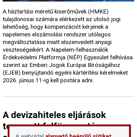
A háztartási méretű kiserőművek (HMKE)
tulajdonosai számára elérkezett az utolsó jogi
lehetőség, hogy kompenzációt kérjenek a
napelemes elszámolási rendszer utólagos
megváltoztatása miatt elszenvedett anyagi
veszteségeikért. A Napelem-felhasználók
Érdekvédelmi Platformja (NÉP) Egyesület felhívása
szerint az Emberi Jogok Európai Bíróságához
(EJEB) benyújtandó egyéni kártérítési kérelmeket
2026. június 11-ig kell postára adni.
A devizahiteles eljárások
tervezett felfüggesztése:
A weboldal
alapvető beépülő sütiket