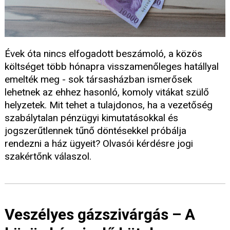
Évek óta nincs elfogadott beszámoló, a közös
költséget több hónapra visszamenőleges hatállyal
emelték meg - sok társasházban ismerősek
lehetnek az ehhez hasonló, komoly vitákat szülő
helyzetek. Mit tehet a tulajdonos, ha a vezetőség
szabálytalan pénzügyi kimutatásokkal és
jogszerűtlennek tűnő döntésekkel próbálja
rendezni a ház ügyeit? Olvasói kérdésre jogi
szakértőnk válaszol.
Veszélyes gázszivárgás – A