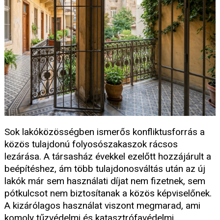
Sok lakóközösségben ismerős konfliktusforrás a
közös tulajdonú folyosószakaszok rácsos
lezárása. A társasház évekkel ezelőtt hozzájárult a
beépítéshez, ám több tulajdonosváltás után az új
lakók már sem használati díjat nem fizetnek, sem
pótkulcsot nem biztosítanak a közös képviselőnek.
A kizárólagos használat viszont megmarad, ami
komoly tűzvédelmi és katasztrófavédelmi