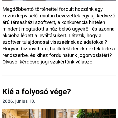
Megdöbbentő történettel fordult hozzánk egy
közös képviselő: miután bevezettek egy új, kedvező
árú társasházi szoftvert, a konkurencia hirtelen
mindent megtudott a ház belső ügyeiről, és azonnal
akcióba lépett a leváltásukért. Létezik, hogy a
szoftver tulajdonosai visszaélnek az adatokkal?
Hogyan bizonyítható, ha illetéktelenek néztek bele a
rendszerbe, és kihez fordulhatunk jogorvoslatért?
Olvasói kérdésre jogi szakértőnk válaszol.
Kié a folyosó vége?
2026. június 10.