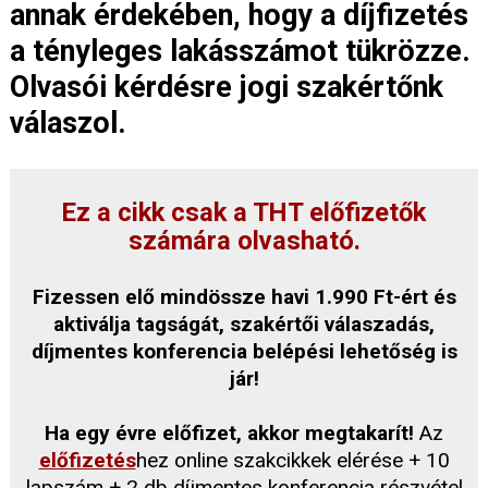
annak érdekében, hogy a díjfizetés
a tényleges lakásszámot tükrözze.
Olvasói kérdésre jogi szakértőnk
válaszol.
Ez a cikk csak a THT előfizetők
számára olvasható.
Fizessen elő mindössze havi 1.990 Ft-ért és
aktiválja tagságát, szakértői válaszadás,
díjmentes konferencia belépési lehetőség is
jár!
Ha egy évre előfizet, akkor megtakarít!
Az
előfizetés
hez online szakcikkek elérése + 10
lapszám + 2 db díjmentes konferencia részvétel