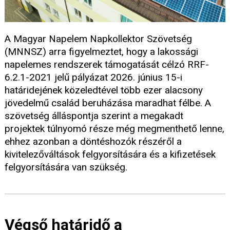
A Magyar Napelem Napkollektor Szövetség
(MNNSZ) arra figyelmeztet, hogy a lakossági
napelemes rendszerek támogatását célzó RRF-
6.2.1-2021 jelű pályázat 2026. június 15-i
határidejének közeledtével több ezer alacsony
jövedelmű család beruházása maradhat félbe. A
szövetség álláspontja szerint a megakadt
projektek túlnyomó része még megmenthető lenne,
ehhez azonban a döntéshozók részéről a
kivitelezőváltások felgyorsítására és a kifizetések
felgyorsítására van szükség.
Végső határidő a