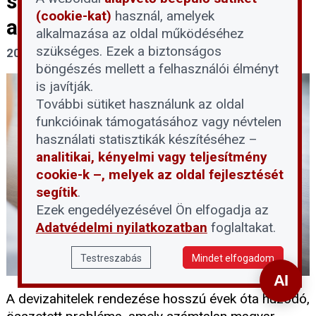
segítség vagy újabb akadály az
(cookie-kat)
használ, amelyek
adósoknak?
alkalmazása az oldal működéséhez
szükséges. Ezek a biztonságos
2026. június 1.
böngészés mellett a felhasználói élményt
is javítják.
További sütiket használunk az oldal
funkcióinak támogatásához vagy névtelen
használati statisztikák készítéséhez –
analitikai, kényelmi vagy teljesítmény
cookie-k –, melyek az oldal fejlesztését
segítik
.
Ezek engedélyezésével Ön elfogadja az
Adatvédelmi nyilatkozatban
foglaltakat.
Testreszabás
Mindet elfogadom
A devizahitelek rendezése hosszú évek óta húzódó,