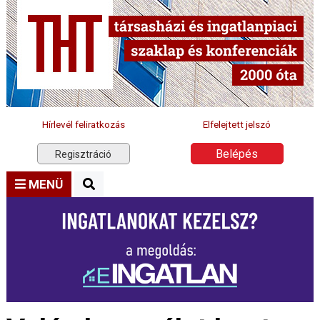
Hírlevél feliratkozás
Elfelejtett jelszó
Belépés
Regisztráció
MENÜ