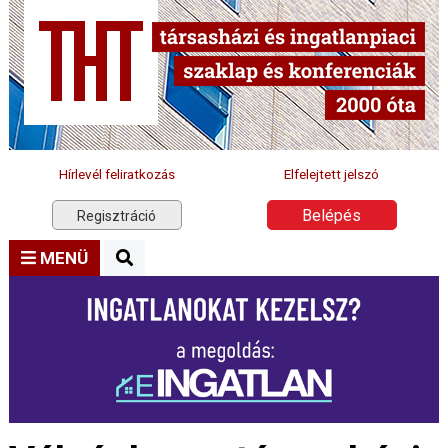
Hírlevél feliratkozás
Elfelejtett jelszó
Belépés
Regisztráció
MENÜ