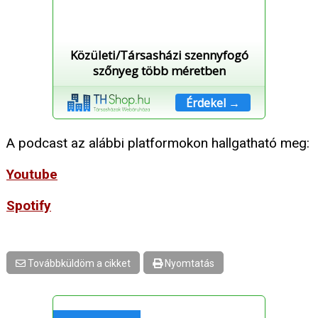
Közületi/Társasházi szennyfogó
szőnyeg több méretben
Érdekel →
A podcast az alábbi platformokon hallgatható meg:
Youtube
Spotify
Továbbküldöm a cikket
Nyomtatás