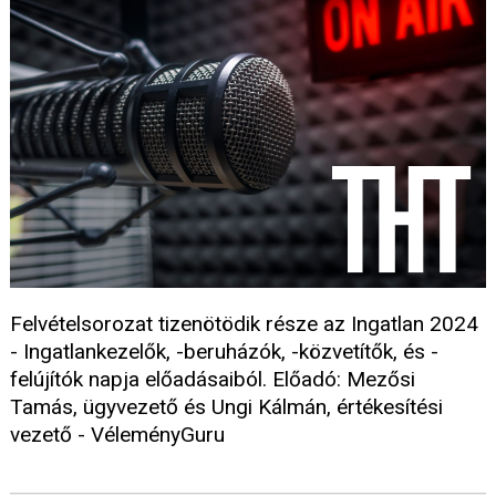
Felvételsorozat tizenötödik része az Ingatlan 2024
- Ingatlankezelők, -beruházók, -közvetítők, és -
felújítók napja előadásaiból. Előadó: Mezősi
Tamás, ügyvezető és Ungi Kálmán, értékesítési
vezető - VéleményGuru