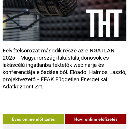
Felvételsorozat második része az eINGATLAN
2025 - Magyarországi lakástulajdonosok és
lakáscélú ingatlanba fektetők webinárja és
konferenciája előadásaiból. Előadó: Halmos László,
projektvezető - FEAK Független Energetikai
Adatközpont Zrt.