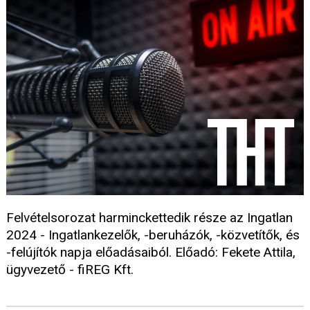
Felvételsorozat harminckettedik része az Ingatlan
2024 - Ingatlankezelők, -beruházók, -közvetítők, és
-felújítók napja előadásaiból. Előadó: Fekete Attila,
ügyvezető - fiREG Kft.