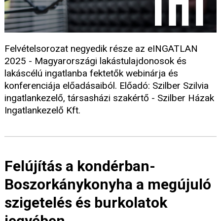
Felvételsorozat negyedik része az eINGATLAN
2025 - Magyarországi lakástulajdonosok és
lakáscélú ingatlanba fektetők webinárja és
konferenciája előadásaiból. Előadó: Szilber Szilvia
ingatlankezelő, társasházi szakértő - Szilber Házak
Ingatlankezelő Kft.
Felújítás a kondérban-
Boszorkánykonyha a megújuló
szigetelés és burkolatok
jegyében