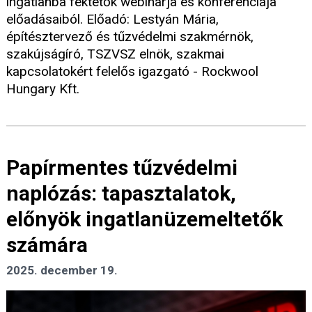
ingatlanba fektetők webinárja és konferenciája
előadásaiból. Előadó: Lestyán Mária,
építésztervező és tűzvédelmi szakmérnök,
szakújságíró, TSZVSZ elnök, szakmai
kapcsolatokért felelős igazgató - Rockwool
Hungary Kft.
Papírmentes tűzvédelmi
naplózás: tapasztalatok,
előnyök ingatlanüzemeltetők
számára
2025. december 19.