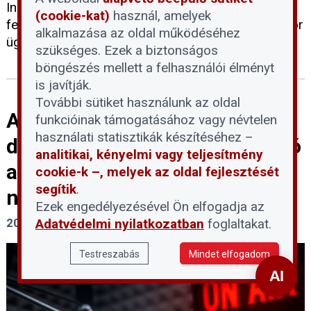
Ingatlankezelők, -beruházók, -közvetítők, és -
(cookie-kat)
használ, amelyek
felújítók napja előadásaiból. Előadó: Szarvas Gábor
alkalmazása az oldal működéséhez
ügyvezető - Greenbors Consulting
szükséges. Ezek a biztonságos
böngészés mellett a felhasználói élményt
is javítják.
További sütiket használunk az oldal
Automatikus döntéshozatal,
funkcióinak támogatásához vagy névtelen
használati statisztikák készítéséhez –
digitális bejegyzés - Mi tudható
analitikai, kényelmi vagy teljesítmény
az új elektronikus
cookie-k –, melyek az oldal fejlesztését
segítik
.
nyilvántartási törvényről?
Ezek engedélyezésével Ön elfogadja az
Adatvédelmi nyilatkozatban
foglaltakat.
2025. július 29.
Testreszabás
Mindet elfogadom