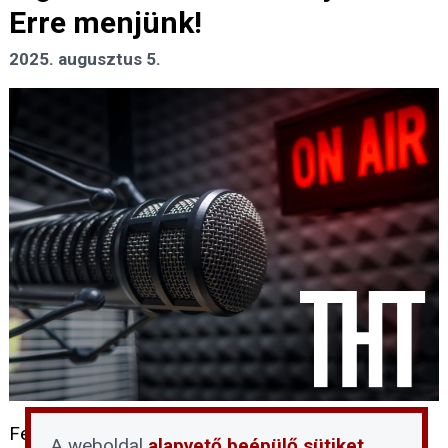
Erre menjünk!
2025. augusztus 5.
Felvételsorozat hetedik része az Ingatlan 2024 -
A weboldal
alapvető beépülő sütiket