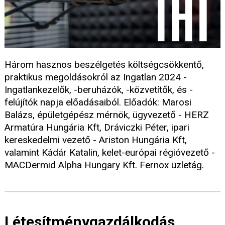
Három hasznos beszélgetés költségcsökkentő,
praktikus megoldásokról az Ingatlan 2024 -
Ingatlankezelők, -beruházók, -közvetítők, és -
felújítók napja előadásaiból. Előadók: Marosi
Balázs, épületgépész mérnök, ügyvezető - HERZ
Armatúra Hungária Kft, Dráviczki Péter, ipari
kereskedelmi vezető - Ariston Hungária Kft,
valamint Kádár Katalin, kelet-európai régióvezető -
MACDermid Alpha Hungary Kft. Fernox üzletág.
Létesítménygazdálkodás