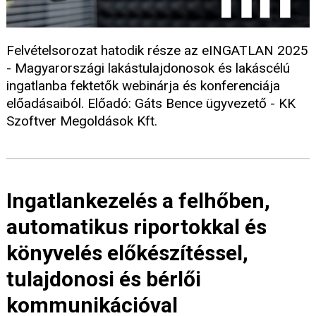
Felvételsorozat hatodik része az eINGATLAN 2025
- Magyarországi lakástulajdonosok és lakáscélú
ingatlanba fektetők webinárja és konferenciája
előadásaiból. Előadó: Gáts Bence ügyvezető - KK
Szoftver Megoldások Kft.
Ingatlankezelés a felhőben,
automatikus riportokkal és
könyvelés előkészítéssel,
tulajdonosi és bérlői
kommunikációval