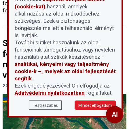
folyamatosan biztosított, a lakosságot pedig
(cookie-kat)
használ, amelyek
felelős és takarékos áramhasználatra kérik.
alkalmazása az oldal működéséhez
szükséges. Ezek a biztonságos
böngészés mellett a felhasználói élményt
is javítják.
Szigorúan tilos belépni a Duna
További sütiket használunk az oldal
funkcióinak támogatásához vagy névtelen
felszínre került
használati statisztikák készítéséhez –
mederszakaszaiba a
analitikai, kényelmi vagy teljesítmény
cookie-k –, melyek az oldal fejlesztését
vízbázisvédelmi területeken
segítik
.
Ezek engedélyezésével Ön elfogadja az
2026. július 30.
Adatvédelmi nyilatkozatban
foglaltakat.
Testreszabás
Mindet elfogadom