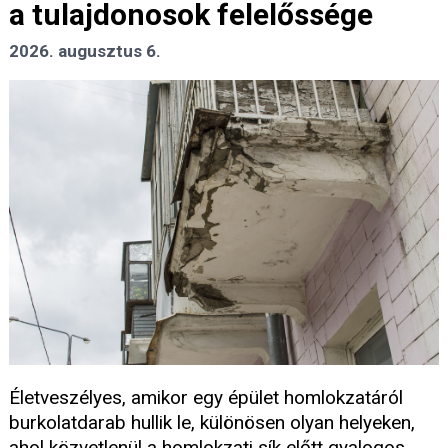
a tulajdonosok felelőssége
2026. augusztus 6.
Életveszélyes, amikor egy épület homlokzatáról
burkolatdarab hullik le, különösen olyan helyeken,
ahol közvetlenül a homlokzati sík előtt gyalogos