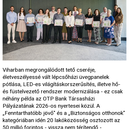
Viharban megrongálódott tető cseréje,
életveszélyessé vált lépcsőházi üvegpanelek
pótlása, LED-es világításkorszerűsítés, illetve hő-
és füstelvezető rendszer modernizálása - ez csak
néhány példa az OTP Bank Társasházi
Pályázatának 2026-os nyertesei közül. A
„Fenntarthatóbb jövő" és a „Biztonságos otthonok"
kategóriában idén 20 lakóközösség osztozott az
50 millió forintos - vissza nem térítendő -