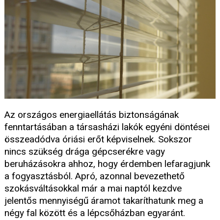
Az országos energiaellátás biztonságának
fenntartásában a társasházi lakók egyéni döntései
összeadódva óriási erőt képviselnek. Sokszor
nincs szükség drága gépcserékre vagy
beruházásokra ahhoz, hogy érdemben lefaragjunk
a fogyasztásból. Apró, azonnal bevezethető
szokásváltásokkal már a mai naptól kezdve
jelentős mennyiségű áramot takaríthatunk meg a
négy fal között és a lépcsőházban egyaránt.