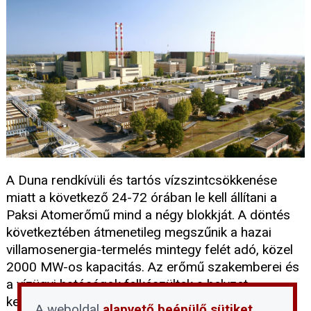
A Duna rendkívüli és tartós vízszintcsökkenése
miatt a következő 24-72 órában le kell állítani a
Paksi Atomerőmű mind a négy blokkját. A döntés
következtében átmenetileg megszűnik a hazai
villamosenergia-termelés mintegy felét adó, közel
2000 MW-os kapacitás. Az erőmű szakemberei és
a vízügyi hatóságok felkészültek a helyzet
kezelésére: az álló blokkok biztonsági hűtése
A weboldal
alapvető beépülő sütiket