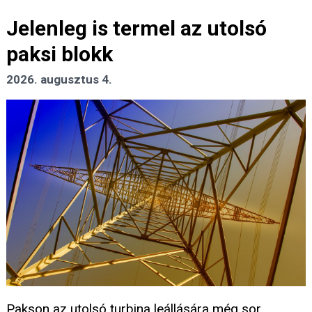
Jelenleg is termel az utolsó
paksi blokk
2026. augusztus 4.
Pakson az utolsó turbina leállására még sor