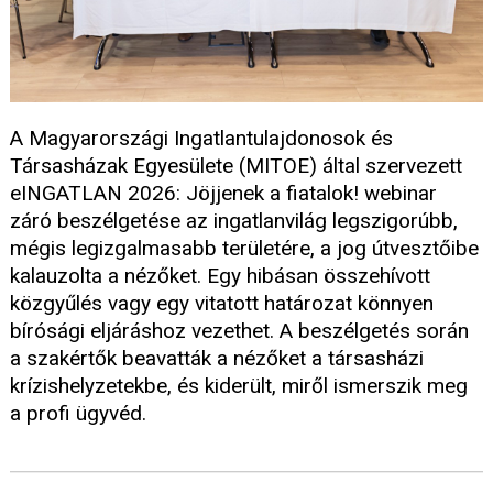
A Magyarországi Ingatlantulajdonosok és
Társasházak Egyesülete (MITOE) által szervezett
eINGATLAN 2026: Jöjjenek a fiatalok! webinar
záró beszélgetése az ingatlanvilág legszigorúbb,
mégis legizgalmasabb területére, a jog útvesztőibe
kalauzolta a nézőket. Egy hibásan összehívott
közgyűlés vagy egy vitatott határozat könnyen
bírósági eljáráshoz vezethet. A beszélgetés során
a szakértők beavatták a nézőket a társasházi
krízishelyzetekbe, és kiderült, miről ismerszik meg
a profi ügyvéd.