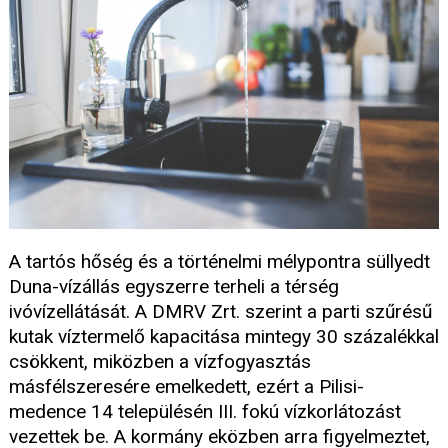
A tartós hőség és a történelmi mélypontra süllyedt
Duna-vízállás egyszerre terheli a térség
ivóvízellátását. A DMRV Zrt. szerint a parti szűrésű
kutak víztermelő kapacitása mintegy 30 százalékkal
csökkent, miközben a vízfogyasztás
másfélszeresére emelkedett, ezért a Pilisi-
medence 14 településén III. fokú vízkorlátozást
vezettek be. A kormány eközben arra figyelmeztet,