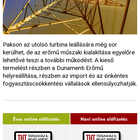
Pakson az utolsó turbina leállására még sor
kerülhet, de az erőmű műszaki kialakítása egyelőre
lehetővé teszi a további működést. A kieső
termelést részben a Dunamenti Erőmű
helyreállítása, részben az import és az önkéntes
fogyasztáscsökkentési vállalások ellensúlyozhatják.