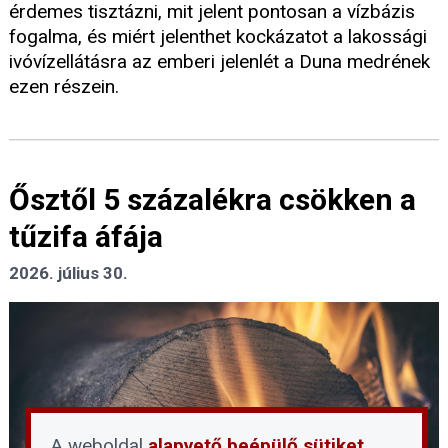
érdemes tisztázni, mit jelent pontosan a vízbázis
fogalma, és miért jelenthet kockázatot a lakossági
ivóvízellátásra az emberi jelenlét a Duna medrének
ezen részein.
Ősztől 5 százalékra csökken a
tűzifa áfája
2026. július 30.
A weboldal
alapvető beépülő sütiket