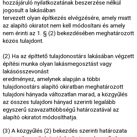
hozzájáruló nyilatkozatának beszerzése nélkül
jogosult a lakásában
tervezett olyan építkezés elvégzésére, amely miatt
az alapító okiratot nem kell módosítani és amely
nem érinti az 1. § (2) bekezdésében meghatározott
közös tulajdont.
(2) Ha az építtető tulajdonostárs lakásában végzett
építési munka olyan lakásmegosztást vagy
lakásösszevonást
eredményez, amelynek alapján a többi
tulajdonostárs alapító okiratban meghatározott
tulajdoni hányada változatlan marad, a közgyűlés
az összes tulajdoni hányad szerinti legalább
egyszerű szavazattöbbségű határozatával az
alapító okiratot módosíthatja.
(3) A közgyűlés (2) bekezdés szerinti határozata