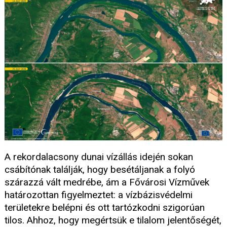
A rekordalacsony dunai vízállás idején sokan
csábítónak találják, hogy besétáljanak a folyó
szárazzá vált medrébe, ám a Fővárosi Vízművek
határozottan figyelmeztet: a vízbázisvédelmi
területekre belépni és ott tartózkodni szigorúan
tilos. Ahhoz, hogy megértsük e tilalom jelentőségét,