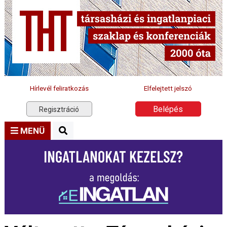
Hírlevél feliratkozás
Elfelejtett jelszó
Belépés
Regisztráció
MENÜ