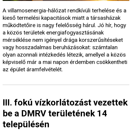
A villamosenergia-hálózat rendkívüli terhelése és a
kieső termelési kapacitások miatt a társasházak
működtetőire is nagy felelősség hárul. Jó hír, hogy
a közös területek energiafogyasztásának
mérséklése nem igényel drága korszerűsítéseket
vagy hosszadalmas beruházásokat: számtalan
olyan azonnali intézkedés létezik, amellyel a közös
képviselő már a mai napon érdemben csökkentheti
az épület áramfelvételét.
III. fokú vízkorlátozást vezettek
be a DMRV területének 14
településén