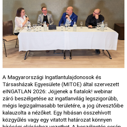
A Magyarországi Ingatlantulajdonosok és
Társasházak Egyesülete (MITOE) által szervezett
eINGATLAN 2026: Jöjjenek a fiatalok! webinar
záró beszélgetése az ingatlanvilág legszigorúbb,
mégis legizgalmasabb területére, a jog útvesztőibe
kalauzolta a nézőket. Egy hibásan összehívott
közgyűlés vagy egy vitatott határozat könnyen
bírósági eljáráshoz vezethet. A beszélgetés során