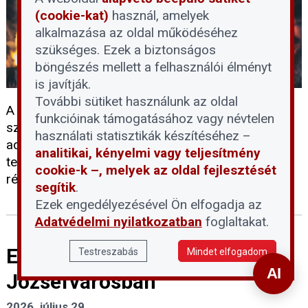
(cookie-kat)
használ, amelyek
alkalmazása az oldal működéséhez
szükséges. Ezek a biztonságos
böngészés mellett a felhasználói élményt
is javítják.
További sütiket használunk az oldal
A kormány 2026 őszétől 27 százalékról 5
funkcióinak támogatásához vagy névtelen
százalékra csökkenti a tűzifa általános forgalmi
használati statisztikák készítéséhez –
adóját. Az intézkedés célja, hogy a részben vagy
analitikai, kényelmi vagy teljesítmény
teljes egészében tűzifával fűtő háztartások is
cookie-k –, melyek az oldal fejlesztését
részesüljenek a rezsitámogatási intézkedésekből.
segítik
.
Ezek engedélyezésével Ön elfogadja az
Adatvédelmi nyilatkozatban
foglaltakat.
Ezek az új Airbnb-szabályok
Testreszabás
Mindet elfogadom
Józsefvárosban
2026. július 29.