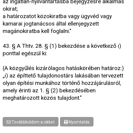
az ingatlan-nyilvántartásba bejegyzésre alkalmas
okirat;
a határozatot közokiratba vagy ügyvéd vagy
kamarai jogtanácsos által ellenjegyzett
magánokiratba kell foglalni."
43. § A Thtv. 28. § (1) bekezdése a következő i)
ponttal egészül ki:
(A közgyűlés kizárólagos hatáskörében határoz:)
„i) az építtető tulajdonostárs lakásában tervezett
olyan építési munkához történő hozzájárulásról,
amely érinti az 1. § (2) bekezdésében
meghatározott közös tulajdont."
Továbbküldöm a cikket
Nyomtatás