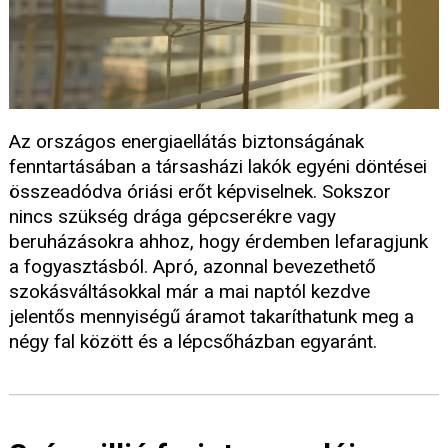
Az országos energiaellátás biztonságának
fenntartásában a társasházi lakók egyéni döntései
összeadódva óriási erőt képviselnek. Sokszor
nincs szükség drága gépcserékre vagy
beruházásokra ahhoz, hogy érdemben lefaragjunk
a fogyasztásból. Apró, azonnal bevezethető
szokásváltásokkal már a mai naptól kezdve
jelentős mennyiségű áramot takaríthatunk meg a
négy fal között és a lépcsőházban egyaránt.