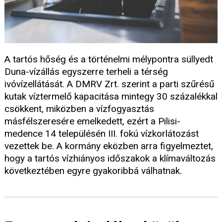
A tartós hőség és a történelmi mélypontra süllyedt
Duna-vízállás egyszerre terheli a térség
ivóvízellátását. A DMRV Zrt. szerint a parti szűrésű
kutak víztermelő kapacitása mintegy 30 százalékkal
csökkent, miközben a vízfogyasztás
másfélszeresére emelkedett, ezért a Pilisi-
medence 14 településén III. fokú vízkorlátozást
vezettek be. A kormány eközben arra figyelmeztet,
hogy a tartós vízhiányos időszakok a klímaváltozás
következtében egyre gyakoribbá válhatnak.