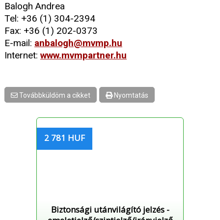
Balogh Andrea
Tel: +36 (1) 304-2394
Fax: +36 (1) 202-0373
E-mail:
anbalogh@mvmp.hu
Internet:
www.mvmpartner.hu
Továbbküldöm a cikket
Nyomtatás
2 781 HUF
Biztonsági utánvilágító jelzés -