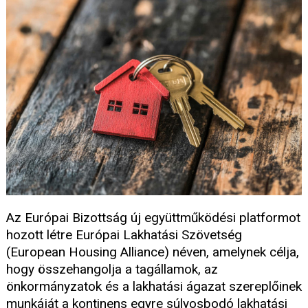
Az Európai Bizottság új együttműködési platformot
hozott létre Európai Lakhatási Szövetség
(European Housing Alliance) néven, amelynek célja,
hogy összehangolja a tagállamok, az
önkormányzatok és a lakhatási ágazat szereplőinek
munkáját a kontinens egyre súlyosbodó lakhatási