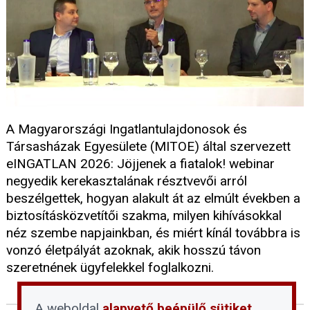
A Magyarországi Ingatlantulajdonosok és
Társasházak Egyesülete (MITOE) által szervezett
eINGATLAN 2026: Jöjjenek a fiatalok! webinar
negyedik kerekasztalának résztvevői arról
beszélgettek, hogyan alakult át az elmúlt években a
biztosításközvetítői szakma, milyen kihívásokkal
néz szembe napjainkban, és miért kínál továbbra is
vonzó életpályát azoknak, akik hosszú távon
szeretnének ügyfelekkel foglalkozni.
A weboldal
alapvető beépülő sütiket