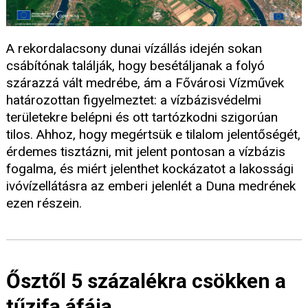
A rekordalacsony dunai vízállás idején sokan
csábítónak találják, hogy besétáljanak a folyó
szárazzá vált medrébe, ám a Fővárosi Vízművek
határozottan figyelmeztet: a vízbázisvédelmi
területekre belépni és ott tartózkodni szigorúan
tilos. Ahhoz, hogy megértsük e tilalom jelentőségét,
érdemes tisztázni, mit jelent pontosan a vízbázis
fogalma, és miért jelenthet kockázatot a lakossági
ivóvízellátásra az emberi jelenlét a Duna medrének
ezen részein.
Ősztől 5 százalékra csökken a
tűzifa áfája