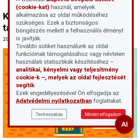
(cookie-kat)
használ, amelyek
Közös képviselőt keres egy
alkalmazása az oldal működéséhez
szükséges. Ezek a biztonságos
társasház Budapesten
böngészés mellett a felhasználói élményt
is javítják.
2026. július 27.
További sütiket használunk az oldal
funkcióinak támogatásához vagy névtelen
használati statisztikák készítéséhez –
analitikai, kényelmi vagy teljesítmény
cookie-k –, melyek az oldal fejlesztését
segítik
.
Ezek engedélyezésével Ön elfogadja az
Adatvédelmi nyilatkozatban
foglaltakat.
Testreszabás
Mindet elfogadom