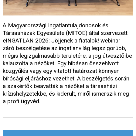
A Magyarországi Ingatlantulajdonosok és
Társasházak Egyesülete (MITOE) által szervezett
eINGATLAN 2026: Jöjjenek a fiatalok! webinar
záró beszélgetése az ingatlanvilág legszigorúbb,
mégis legizgalmasabb területére, a jog útvesztőibe
kalauzolta a nézőket. Egy hibásan összehívott
közgyűlés vagy egy vitatott határozat könnyen
bírósági eljáráshoz vezethet. A beszélgetés során
a szakértők beavatták a nézőket a társasházi
krízishelyzetekbe, és kiderült, miről ismerszik meg
a profi ügyvéd.