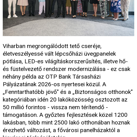
Viharban megrongálódott tető cseréje,
életveszélyessé vált lépcsőházi üvegpanelek
pótlása, LED-es világításkorszerűsítés, illetve hő-
és füstelvezető rendszer modernizálása - ez csak
néhány példa az OTP Bank Társasházi
Pályázatának 2026-os nyertesei közül. A
„Fenntarthatóbb jövő" és a „Biztonságos otthonok"
kategóriában idén 20 lakóközösség osztozott az
50 millió forintos - vissza nem térítendő -
támogatáson. A győztes fejlesztések közel 1200
lakásban, több mint 2500 lakó otthonában hoznak
érezhető változást, a fővárosi panelházaktól a