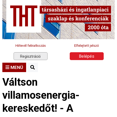
Hírlevél feliratkozás
Elfelejtett jelszó
Belépés
Regisztráció
MENÜ
Váltson
villamosenergia-
kereskedőt! - A