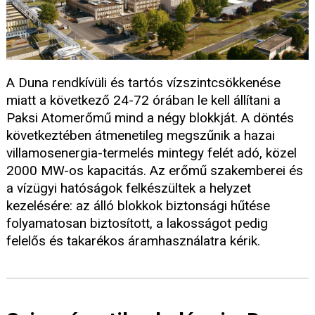
A Duna rendkívüli és tartós vízszintcsökkenése
miatt a következő 24-72 órában le kell állítani a
Paksi Atomerőmű mind a négy blokkját. A döntés
következtében átmenetileg megszűnik a hazai
villamosenergia-termelés mintegy felét adó, közel
2000 MW-os kapacitás. Az erőmű szakemberei és
a vízügyi hatóságok felkészültek a helyzet
kezelésére: az álló blokkok biztonsági hűtése
folyamatosan biztosított, a lakosságot pedig
felelős és takarékos áramhasználatra kérik.