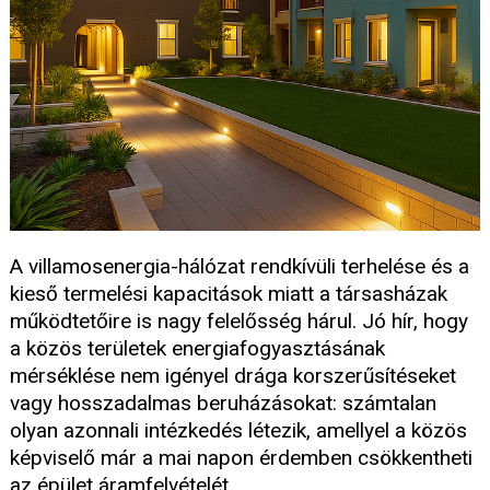
A villamosenergia-hálózat rendkívüli terhelése és a
kieső termelési kapacitások miatt a társasházak
működtetőire is nagy felelősség hárul. Jó hír, hogy
a közös területek energiafogyasztásának
mérséklése nem igényel drága korszerűsítéseket
vagy hosszadalmas beruházásokat: számtalan
olyan azonnali intézkedés létezik, amellyel a közös
képviselő már a mai napon érdemben csökkentheti
az épület áramfelvételét.