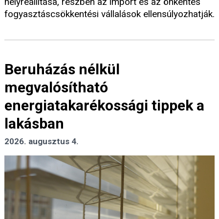
helyreállítása, részben az import és az önkéntes
fogyasztáscsökkentési vállalások ellensúlyozhatják.
Beruházás nélkül
megvalósítható
energiatakarékossági tippek a
lakásban
2026. augusztus 4.