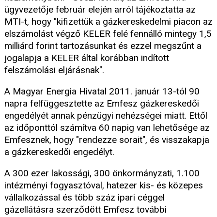
ügyvezetője február elején arról tájékoztatta az
MTI-t, hogy "kifizettük a gázkereskedelmi piacon az
elszámolást végző KELER felé fennálló mintegy 1,5
milliárd forint tartozásunkat és ezzel megszűnt a
jogalapja a KELER által korábban indított
felszámolási eljárásnak".
A Magyar Energia Hivatal 2011. január 13-tól 90
napra felfüggesztette az Emfesz gázkereskedői
engedélyét annak pénzügyi nehézségei miatt. Ettől
az időponttól számítva 60 napig van lehetősége az
Emfesznek, hogy "rendezze sorait", és visszakapja
a gázkereskedői engedélyt.
A 300 ezer lakossági, 300 önkormányzati, 1.100
intézményi fogyasztóval, hatezer kis- és közepes
vállalkozással és több száz ipari céggel
gázellátásra szerződött Emfesz további