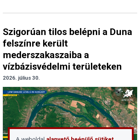
Szigorúan tilos belépni a Duna
felszínre került
mederszakaszaiba a
vízbázisvédelmi területeken
2026. július 30.
A weboldal
alapvető beépülő sütiket