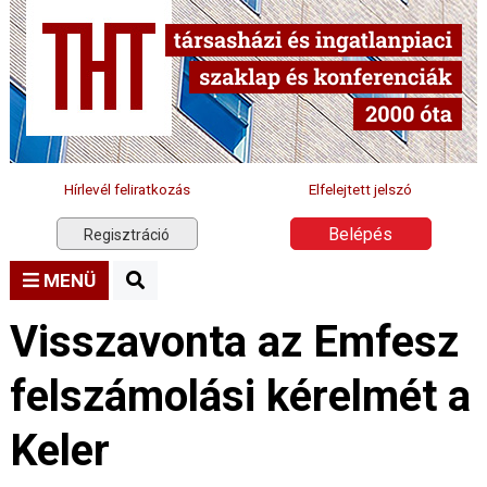
Hírlevél feliratkozás
Elfelejtett jelszó
Belépés
Regisztráció
MENÜ
Visszavonta az Emfesz
felszámolási kérelmét a
Keler