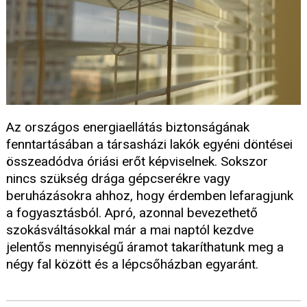
Az országos energiaellátás biztonságának
fenntartásában a társasházi lakók egyéni döntései
összeadódva óriási erőt képviselnek. Sokszor
nincs szükség drága gépcserékre vagy
beruházásokra ahhoz, hogy érdemben lefaragjunk
a fogyasztásból. Apró, azonnal bevezethető
szokásváltásokkal már a mai naptól kezdve
jelentős mennyiségű áramot takaríthatunk meg a
négy fal között és a lépcsőházban egyaránt.