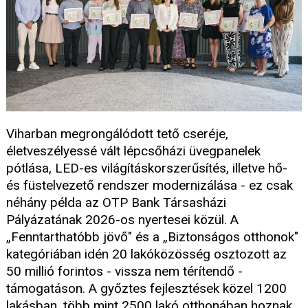
Viharban megrongálódott tető cseréje,
életveszélyessé vált lépcsőházi üvegpanelek
pótlása, LED-es világításkorszerűsítés, illetve hő-
és füstelvezető rendszer modernizálása - ez csak
néhány példa az OTP Bank Társasházi
Pályázatának 2026-os nyertesei közül. A
„Fenntarthatóbb jövő" és a „Biztonságos otthonok"
kategóriában idén 20 lakóközösség osztozott az
50 millió forintos - vissza nem térítendő -
támogatáson. A győztes fejlesztések közel 1200
lakásban, több mint 2500 lakó otthonában hoznak