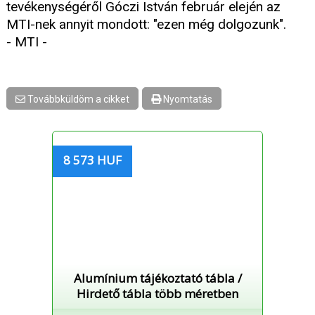
tevékenységéről Góczi István február elején az
MTI-nek annyit mondott: "ezen még dolgozunk".
- MTI -
Továbbküldöm a cikket
Nyomtatás
8 573 HUF
Alumínium tájékoztató tábla /
Hirdető tábla több méretben