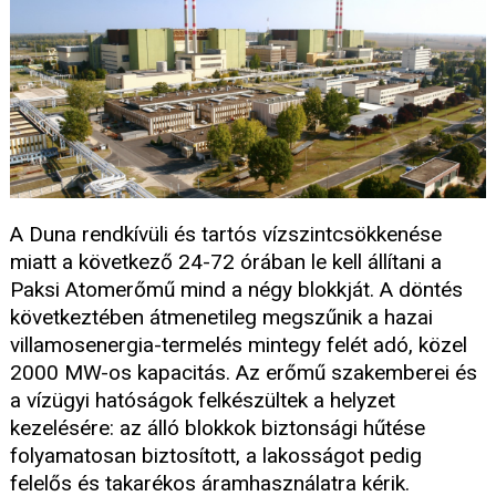
A Duna rendkívüli és tartós vízszintcsökkenése
miatt a következő 24-72 órában le kell állítani a
Paksi Atomerőmű mind a négy blokkját. A döntés
következtében átmenetileg megszűnik a hazai
villamosenergia-termelés mintegy felét adó, közel
2000 MW-os kapacitás. Az erőmű szakemberei és
a vízügyi hatóságok felkészültek a helyzet
kezelésére: az álló blokkok biztonsági hűtése
folyamatosan biztosított, a lakosságot pedig
felelős és takarékos áramhasználatra kérik.