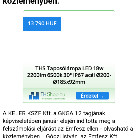
közleményben.
13 790 HUF
THS Taposólámpa LED 18w
2200lm 6500k 30° IP67 acél Ø200-
Ø185x92mm
Érdekel →
A KELER KSZF Kft. a GKGA 12 tagjának
képviseletében január elején indította meg a
felszámolási eljárást az Emfesz ellen - olvasható a
közleményben. Góczi István, az Emfesz Kft.