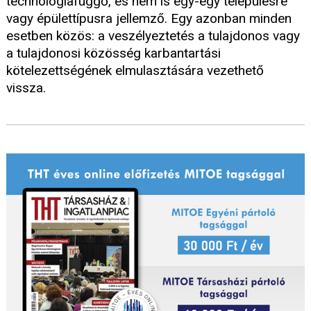
technológiafüggő, és nem is egy-egy településre
vagy épülettípusra jellemző. Egy azonban minden
esetben közös: a veszélyeztetés a tulajdonos vagy
a tulajdonosi közösség karbantartási
kötelezettségének elmulasztására vezethető
vissza.