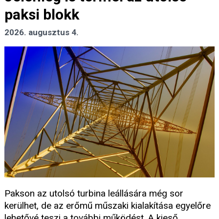
paksi blokk
2026. augusztus 4.
Pakson az utolsó turbina leállására még sor
kerülhet, de az erőmű műszaki kialakítása egyelőre
lehetővé teszi a további működést. A kieső