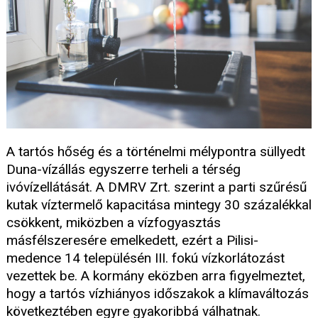
A tartós hőség és a történelmi mélypontra süllyedt
Duna-vízállás egyszerre terheli a térség
ivóvízellátását. A DMRV Zrt. szerint a parti szűrésű
kutak víztermelő kapacitása mintegy 30 százalékkal
csökkent, miközben a vízfogyasztás
másfélszeresére emelkedett, ezért a Pilisi-
medence 14 településén III. fokú vízkorlátozást
vezettek be. A kormány eközben arra figyelmeztet,
hogy a tartós vízhiányos időszakok a klímaváltozás
következtében egyre gyakoribbá válhatnak.