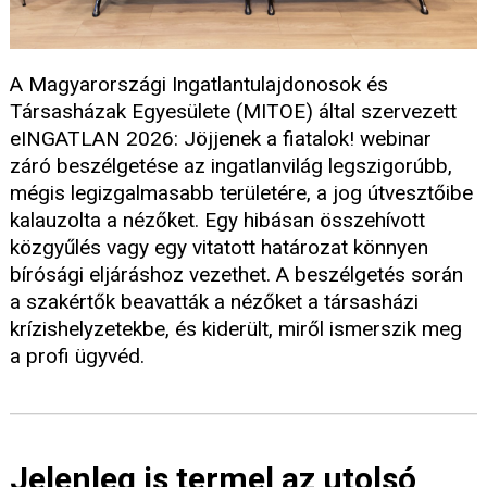
A Magyarországi Ingatlantulajdonosok és
Társasházak Egyesülete (MITOE) által szervezett
eINGATLAN 2026: Jöjjenek a fiatalok! webinar
záró beszélgetése az ingatlanvilág legszigorúbb,
mégis legizgalmasabb területére, a jog útvesztőibe
kalauzolta a nézőket. Egy hibásan összehívott
közgyűlés vagy egy vitatott határozat könnyen
bírósági eljáráshoz vezethet. A beszélgetés során
a szakértők beavatták a nézőket a társasházi
krízishelyzetekbe, és kiderült, miről ismerszik meg
a profi ügyvéd.
Jelenleg is termel az utolsó