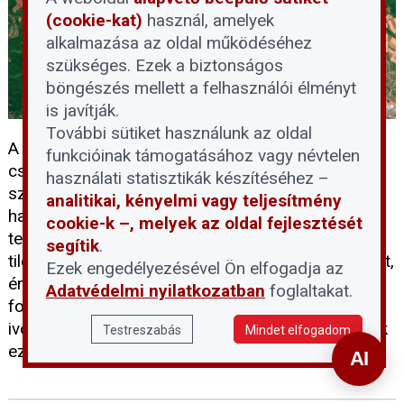
(cookie-kat)
használ, amelyek
alkalmazása az oldal működéséhez
szükséges. Ezek a biztonságos
böngészés mellett a felhasználói élményt
is javítják.
További sütiket használunk az oldal
A rekordalacsony dunai vízállás idején sokan
funkcióinak támogatásához vagy névtelen
csábítónak találják, hogy besétáljanak a folyó
használati statisztikák készítéséhez –
szárazzá vált medrébe, ám a Fővárosi Vízművek
analitikai, kényelmi vagy teljesítmény
határozottan figyelmeztet: a vízbázisvédelmi
cookie-k –, melyek az oldal fejlesztését
területekre belépni és ott tartózkodni szigorúan
segítik
.
tilos. Ahhoz, hogy megértsük e tilalom jelentőségét,
Ezek engedélyezésével Ön elfogadja az
érdemes tisztázni, mit jelent pontosan a vízbázis
Adatvédelmi nyilatkozatban
foglaltakat.
fogalma, és miért jelenthet kockázatot a lakossági
ivóvízellátásra az emberi jelenlét a Duna medrének
Testreszabás
Mindet elfogadom
ezen részein.