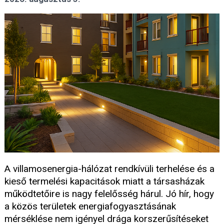
A villamosenergia-hálózat rendkívüli terhelése és a
kieső termelési kapacitások miatt a társasházak
működtetőire is nagy felelősség hárul. Jó hír, hogy
a közös területek energiafogyasztásának
mérséklése nem igényel drága korszerűsítéseket