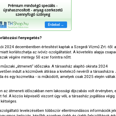
Prémium minőségű speciális -
újrahasznosított - anyag-szerkezetű
szennyfogó szőnyeg
Érdekel →
korlátozási fenyegetés?
ói 2024 decemberében értesítést kaptak a Szegedi Vízmű Zrt.-től: 
miatt korlátozhatja az ivóvíz-szolgáltatást. A követelés alapja csapa
dőszak végére mintegy 50 ezer forintra nőtt.
s műszaki „átmeneti" időszaka. A társasház alapító okirata 2024
etően indult a közművek átírása a kivitelező nevéről a társasházra.
da és egy kozmetika - is működött, amelyek csak 2025 elején váltak 
ben az átmeneti időszakban nem lakossági díjszabás volt érvényben, 
 fel. A közös képviselő viszont úgy véli, a társasház jogállása végig
e kétséges.
 szolgáltató levelezésében többször ellentmondásos információk jel
gy nincs tartozás, később azonban újabb és újabb felszólítások érk