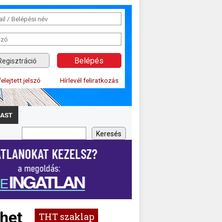
Regisztráció
felejtett jelszó
Hírlevél feliratkozás
AST
ehet
THT szaklap