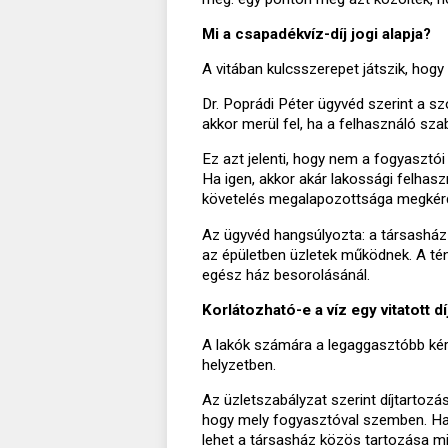
Mi a csapadékvíz-díj jogi alapja?
A vitában kulcsszerepet játszik, hogy e
Dr. Poprádi Péter ügyvéd szerint a sz
akkor merül fel, ha a felhasználó szab
Ez azt jelenti, hogy nem a fogyasztó
Ha igen, akkor akár lakossági felhasz
követelés megalapozottsága megkérd
Az ügyvéd hangsúlyozta: a társasház
az épületben üzletek működnek. A tén
egész ház besorolásánál.
Korlátozható-e a víz egy vitatott dí
A lakók számára a legaggasztóbb kérd
helyzetben.
Az üzletszabályzat szerint díjtartozá
hogy mely fogyasztóval szemben. Ha 
lehet a társasház közös tartozása mia