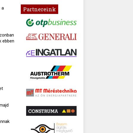
 a
Partnereink
azonban
ak ebben
et
 majd
annak