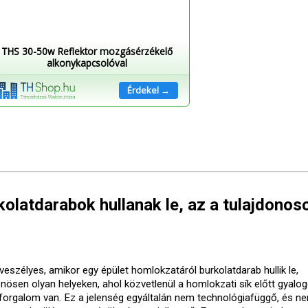
THS 30-50w Reflektor mozgásérzékelő
alkonykapcsolóval
Érdekel →
olatdarabok hullanak le, az a tulajdonos
veszélyes, amikor egy épület homlokzatáról burkolatdarab hullik le,
önösen olyan helyeken, ahol közvetlenül a homlokzati sík előtt gyalo
forgalom van. Ez a jelenség egyáltalán nem technológiafüggő, és ne