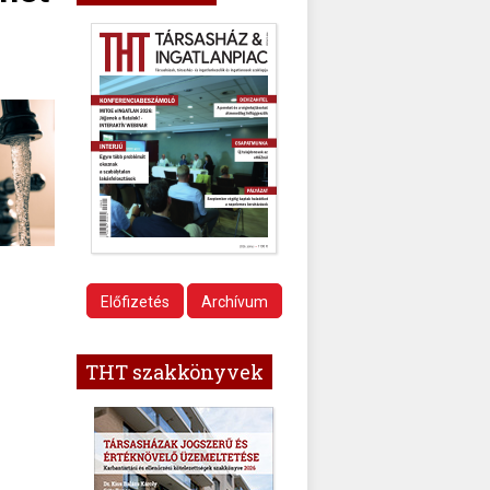
Előfizetés
Archívum
THT szakkönyvek