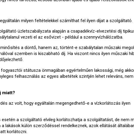
gyáltalán milyen feltételekkel számíthat fel ilyen díjat a szolgáltató.
olgáltató üzletszabályzata alapján a csapadékvíz-elvezetési díj tipik
álytalanul vezeti el az esővizet - például a szennyvízhálózatba.
i minősítés a döntő, hanem az, történt-e szabálytalan műszaki mego
nálóval szemben is kiszabható díj. Ha viszont nincs ilyen műszaki hib
őjelezhető.
 fogyasztói státusza önmagában egyértelműen lakossági, még akkor
yleges felhasználás az egyes albetétek szintjén lehet releváns, nem
j miatt?
és az volt, hogy egyáltalán megengedhető-e a vízkorlátozás ilyen
s esetén a szolgáltató elvileg korlátozhatja a szolgáltatást, de nem 
a lakások külön szerződéssel rendelkeznek, azok ellátását általáb
tt korlátozni.