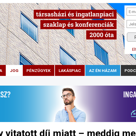
El
A
JOG
PÉNZÜGYEK
LAKÁSPIAC
AZ ÉN HÁZAM
PODC
y vitatott díj miatt – meddig m