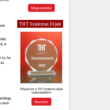
Megrendelés
THT Szakmai Díjak
usan
ldás.
a, a
 is, ha
 az
Pályázzon a THT Szakmai díjak
valamelyikére!
mindegy,
Nevezés
an nem