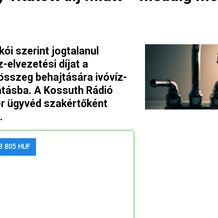
ói szerint jogtalanul
-elvezetési díjat a
 összeg behajtására ivóvíz-
látásba. A Kossuth Rádió
er ügyvéd szakértőként
.
3 805 HUF