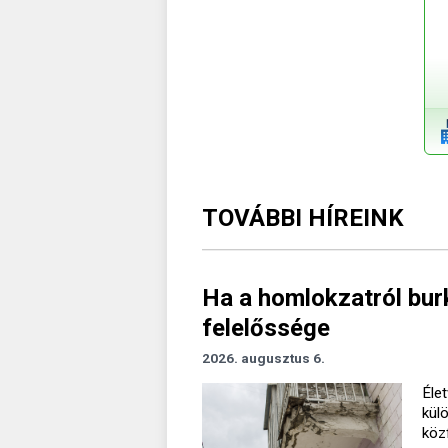
TOVÁBBI HÍREINK
Ha a homlokzatról burk
felelőssége
2026. augusztus 6.
Élet
kül
köz