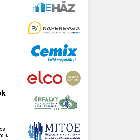
ok
gos
m is