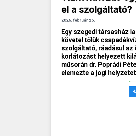
el a szolgáltató?
2026. február 26.
Egy szegedi társasház lak
követel tőlük csapadékvíz
szolgáltató, ráadásul az
korlátozást helyezett ki
műsorán dr. Poprádi Pét
elemezte a jogi helyzetet
4