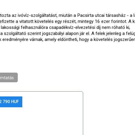
ozta az ivóvíz-szolgáltatást, miután a Pacsirta utcai társasház - a 
izette a vitatott követelés egy részét, mintegy 16 ezer forintot. A 
y lakossági felhasználóra csapadékvíz-elvezetési díj nem róható ki,
zolgáltató szerint jogszabályi alapon jár el. A felek jelenleg a felüg
 eredményére várnak, amely eldöntheti, hogy a követelés jogszerűe
mtatás
2 790 HUF