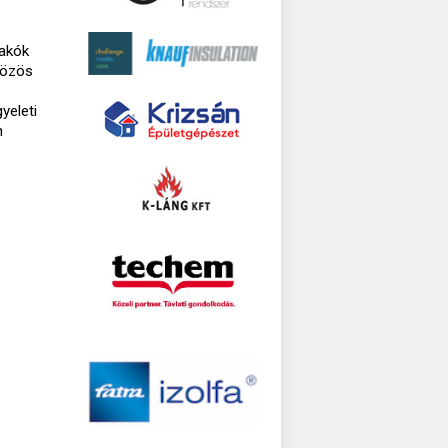
lakók
közös
yeleti
n