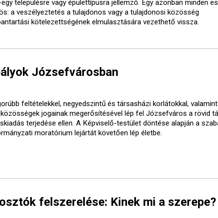
-egy településre vagy épülettípusra jellemző. Egy azonban minden e
ös: a veszélyeztetés a tulajdonos vagy a tulajdonosi közösség
bantartási kötelezettségének elmulasztására vezethető vissza.
bályok Józsefvárosban
orúbb feltételekkel, negyedszintű és társasházi korlátokkal, valamint
óközösségek jogainak megerősítésével lép fel Józsefváros a rövid t
áskiadás terjedése ellen. A Képviselő-testület döntése alapján a sza
ormányzati moratórium lejártát követően lép életbe.
ztók felszerelése: Kinek mi a szerepe?