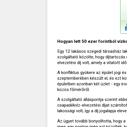
Hogyan lett 50 ezer forintból víz
Egy 12 lakásos szegedi társasház lak
szolgáltató közölte, hogy díjtartozás 
elvezetési díj volt, amely a vitatott i
A konfliktus gyökere az épület jogi é
szeptemberében készült el, és ezt köv
épületben azonban két üzlet - egy iro
közös főmérőről.
A szolgáltató álláspontja szerint eb
csapadékvíz-elvezetési díjat számított
lakossági volt, így a díj jogalapja elev
Az ügyet tovább bonyolította, hogy a
meg: egy ponton még azt közölték, ho