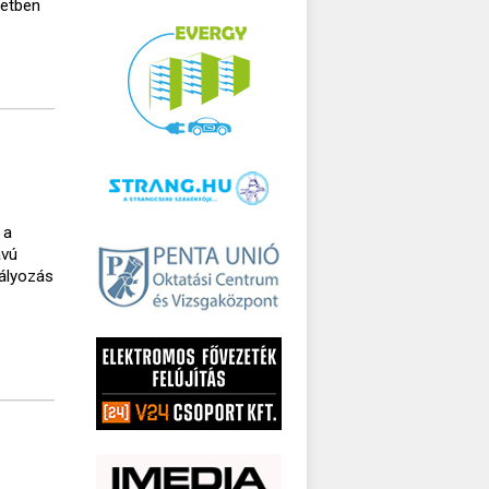
setben
 a
ávú
bályozás