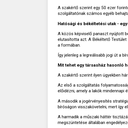
A szakértő szerint egy 50 ezer forint
szolgáltatónak számos egyéb behajtás
Hatósági és békéltetési utak - eg
A közös képviselő panaszt nyújtott 
elutasította azt. A Békéltető Testüle
a formában.
Így jelenleg a legreálisabb jogi út a 
Mit tehet egy társasház hasonló 
A szakértő szerint ilyen ügyekben h
Az első a szolgáltatás folyamatosság
előidézni, amely a lakók mindennapi él
A második a jogérvényesítés stratégiá
bíróságon visszakövetelni, mert így e
A harmadik a műszaki háttér tisztázá
megszüntetése általában engedélyezé