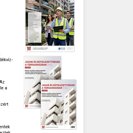
a
dékvíz-
 Az
le a
ezért
entek
eztek.