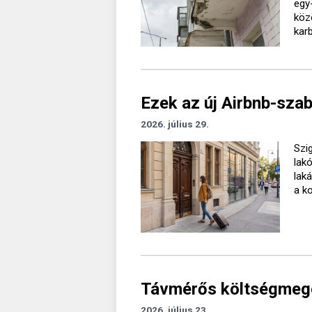
egy
köz
kar
Ezek az új Airbnb-sza
2026. július 29.
Szig
lak
lak
a k
Távmérős költségmegos
2026. július 23.