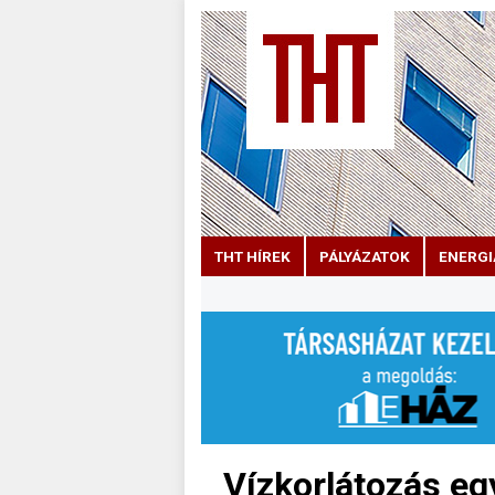
THT HÍREK
PÁLYÁZATOK
ENERGI
Vízkorlátozás eg