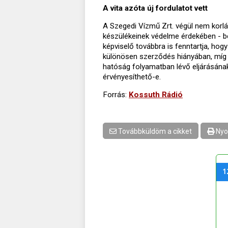
A vita azóta új fordulatot vett
A Szegedi Vízmű Zrt. végül nem korlát
készülékeinek védelme érdekében - bef
képviselő továbbra is fenntartja, hog
különösen szerződés hiányában, míg a s
hatóság folyamatban lévő eljárásának
érvényesíthető-e.
Forrás:
Kossuth Rádió
Továbbküldöm a cikket
Nyo
1