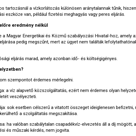
os tartozásnál a vízkorlátozás különösen aránytalannak tűnik, hiszen
i eszköze van, például fizetési meghagyás vagy peres eljárás.
yelőre eredmény nélkül
be a Magyar Energetikai és Közmű szabályozási Hivatal-hoz, amely 
t eljárása pedig megszűnt, mert az ügyet nem találták lefolytathatón
bírósági eljárás marad, amely azonban idő- és költségigényes.
helyzetben?
árom szempontot érdemes mérlegelni.
a: a víz alapvető közszolgáltatás, ezért nem érdemes olyan helyzet
etét veszélyezteti.
ja: sok esetben célszerű a vitatott összeget ideiglenesen befizetni,
lkerülhető a szolgáltatás megszakítása.
sa: ha valóban szabálytalan csapadékvíz-elvezetés áll a díj mögött, 
si és műszaki kérdés, nem jogvita.