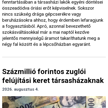
fenntartásában a társasházi lakók egyéni döntései
összeadódva óriási erőt képviselnek. Sokszor
nincs szükség drága gépcserékre vagy
beruházásokra ahhoz, hogy érdemben lefaragjunk
a fogyasztásból. Apró, azonnal bevezethető
szokásváltásokkal már a mai naptól kezdve
jelentős mennyiségű áramot takaríthatunk meg a
négy fal között és a lépcsőházban egyaránt.
Százmillió forintos zuglói
felújítási keret társasházaknak
2026. augusztus 4.