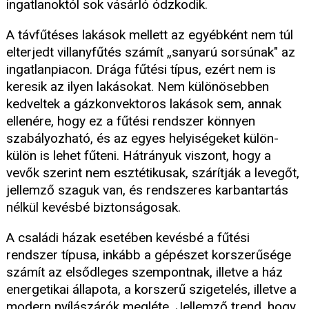
ingatlanoktól sok vásárló ódzkodik.
A távfűtéses lakások mellett az egyébként nem túl
elterjedt villanyfűtés számít „sanyarú sorsúnak" az
ingatlanpiacon. Drága fűtési típus, ezért nem is
keresik az ilyen lakásokat. Nem különösebben
kedveltek a gázkonvektoros lakások sem, annak
ellenére, hogy ez a fűtési rendszer könnyen
szabályozható, és az egyes helyiségeket külön-
külön is lehet fűteni. Hátrányuk viszont, hogy a
vevők szerint nem esztétikusak, szárítják a levegőt,
jellemző szaguk van, és rendszeres karbantartás
nélkül kevésbé biztonságosak.
A családi házak esetében kevésbé a fűtési
rendszer típusa, inkább a gépészet korszerűsége
számít az elsődleges szempontnak, illetve a ház
energetikai állapota, a korszerű szigetelés, illetve a
modern nyílászárók megléte. Jellemző trend, hogy