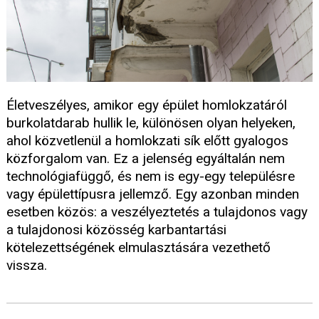
Életveszélyes, amikor egy épület homlokzatáról
burkolatdarab hullik le, különösen olyan helyeken,
ahol közvetlenül a homlokzati sík előtt gyalogos
közforgalom van. Ez a jelenség egyáltalán nem
technológiafüggő, és nem is egy-egy településre
vagy épülettípusra jellemző. Egy azonban minden
esetben közös: a veszélyeztetés a tulajdonos vagy
a tulajdonosi közösség karbantartási
kötelezettségének elmulasztására vezethető
vissza.