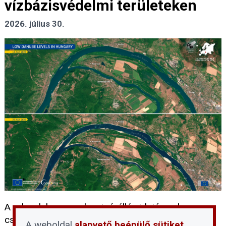
vízbázisvédelmi területeken
2026. július 30.
A rekordalacsony dunai vízállás idején sokan
csábítónak találják, hogy besétáljanak a folyó
A weboldal
alapvető beépülő sütiket