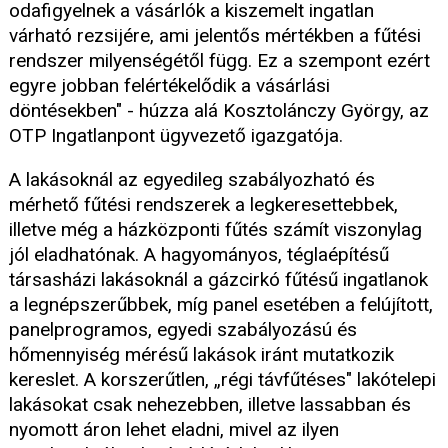
odafigyelnek a vásárlók a kiszemelt ingatlan
várható rezsijére, ami jelentős mértékben a fűtési
rendszer milyenségétől függ. Ez a szempont ezért
egyre jobban felértékelődik a vásárlási
döntésekben" - húzza alá Kosztolánczy György, az
OTP Ingatlanpont ügyvezető igazgatója.
A lakásoknál az egyedileg szabályozható és
mérhető fűtési rendszerek a legkeresettebbek,
illetve még a házközponti fűtés számít viszonylag
jól eladhatónak. A hagyományos, téglaépítésű
társasházi lakásoknál a gázcirkó fűtésű ingatlanok
a legnépszerűbbek, míg panel esetében a felújított,
panelprogramos, egyedi szabályozású és
hőmennyiség mérésű lakások iránt mutatkozik
kereslet. A korszerűtlen, „régi távfűtéses" lakótelepi
lakásokat csak nehezebben, illetve lassabban és
nyomott áron lehet eladni, mivel az ilyen