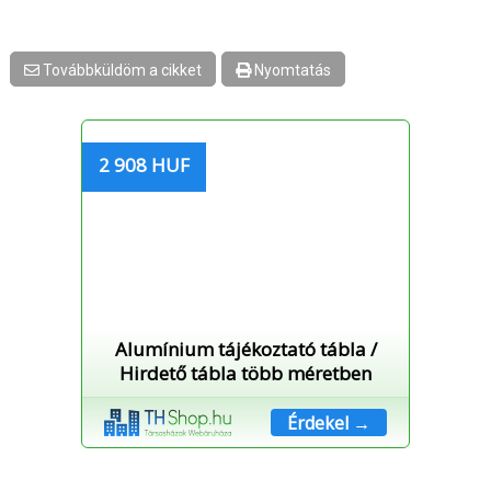
Továbbküldöm a cikket
Nyomtatás
2 908 HUF
Alumínium tájékoztató tábla /
Hirdető tábla több méretben
Érdekel →