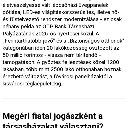
életveszélyessé vált lépcsőházi üvegpanelek
pótlása, LED-es világításkorszerűsítés, illetve hő-
és füstelvezető rendszer modernizálása - ez csak
néhány példa az OTP Bank Társasházi
Pályázatának 2026-os nyertesei közül. A
„Fenntarthatóbb jövő" és a „Biztonságos otthonok"
kategóriában idén 20 lakóközösség osztozott az
50 millió forintos - vissza nem térítendő -
támogatáson. A győztes fejlesztések közel 1200
lakásban, több mint 2500 lakó otthonában hoznak
érezhető változást, a fővárosi panelházaktól a
kisvárosi téglaépületekig.
Megéri fiatal jogászként a
társasházakat választani?