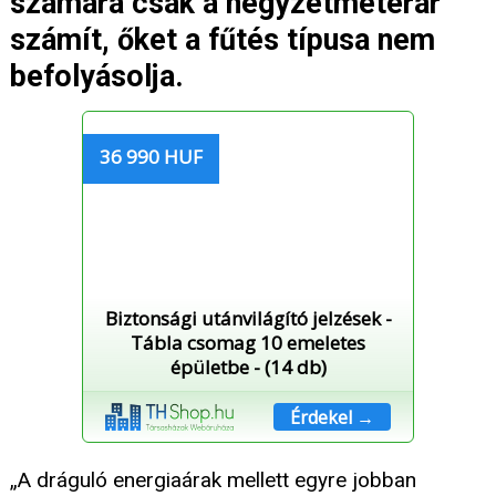
számára csak a négyzetméterár
számít, őket a fűtés típusa nem
befolyásolja.
36 990 HUF
Biztonsági utánvilágító jelzések -
Tábla csomag 10 emeletes
épületbe - (14 db)
Érdekel →
„A dráguló energiaárak mellett egyre jobban