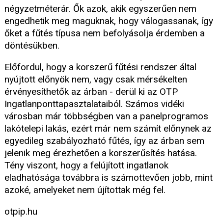
négyzetméterár. Ők azok, akik egyszerűen nem
engedhetik meg maguknak, hogy válogassanak, így
őket a fűtés típusa nem befolyásolja érdemben a
döntésükben.
Előfordul, hogy a korszerű fűtési rendszer által
nyújtott előnyök nem, vagy csak mérsékelten
érvényesíthetők az árban - derül ki az OTP
Ingatlanponttapasztalataiból. Számos vidéki
városban már többségben van a panelprogramos
lakótelepi lakás, ezért már nem számít előnynek az
egyedileg szabályozható fűtés, így az árban sem
jelenik meg érezhetően a korszerűsítés hatása.
Tény viszont, hogy a felújított ingatlanok
eladhatósága továbbra is számottevően jobb, mint
azoké, amelyeket nem újítottak még fel.
otpip.hu