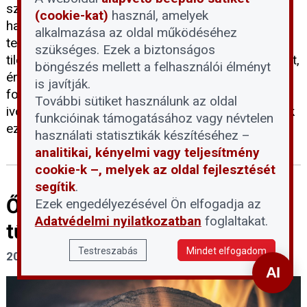
szárazzá vált medrébe, ám a Fővárosi Vízművek
(cookie-kat)
használ, amelyek
határozottan figyelmeztet: a vízbázisvédelmi
alkalmazása az oldal működéséhez
területekre belépni és ott tartózkodni szigorúan
szükséges. Ezek a biztonságos
tilos. Ahhoz, hogy megértsük e tilalom jelentőségét,
böngészés mellett a felhasználói élményt
érdemes tisztázni, mit jelent pontosan a vízbázis
is javítják.
fogalma, és miért jelenthet kockázatot a lakossági
További sütiket használunk az oldal
ivóvízellátásra az emberi jelenlét a Duna medrének
funkcióinak támogatásához vagy névtelen
ezen részein.
használati statisztikák készítéséhez –
analitikai, kényelmi vagy teljesítmény
cookie-k –, melyek az oldal fejlesztését
segítik
.
Ősztől 5 százalékra csökken a
Ezek engedélyezésével Ön elfogadja az
Adatvédelmi nyilatkozatban
foglaltakat.
tűzifa áfája
Testreszabás
Mindet elfogadom
2026. július 30.