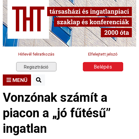
Hírlevél feliratkozás
Elfelejtett jelszó
Belépés
Regisztráció
MENÜ
Vonzónak számít a
piacon a „jó fűtésű”
ingatlan