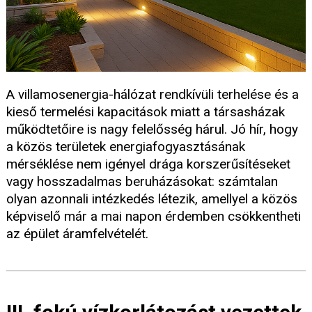
A villamosenergia-hálózat rendkívüli terhelése és a
kieső termelési kapacitások miatt a társasházak
működtetőire is nagy felelősség hárul. Jó hír, hogy
a közös területek energiafogyasztásának
mérséklése nem igényel drága korszerűsítéseket
vagy hosszadalmas beruházásokat: számtalan
olyan azonnali intézkedés létezik, amellyel a közös
képviselő már a mai napon érdemben csökkentheti
az épület áramfelvételét.