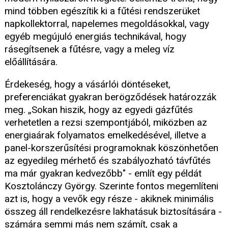
mind többen egészítik ki a fűtési rendszerüket
napkollektorral, napelemes megoldásokkal, vagy
egyéb megújuló energiás technikával, hogy
rásegítsenek a fűtésre, vagy a meleg víz
előállítására.
Érdekeség, hogy a vásárlói döntéseket,
preferenciákat gyakran berögződések határozzák
meg. „Sokan hiszik, hogy az egyedi gázfűtés
verhetetlen a rezsi szempontjából, miközben az
energiaárak folyamatos emelkedésével, illetve a
panel-korszerűsítési programoknak köszönhetően
az egyedileg mérhető és szabályozható távfűtés
ma már gyakran kedvezőbb" - említ egy példát
Kosztolánczy György. Szerinte fontos megemlíteni
azt is, hogy a vevők egy része - akiknek minimális
összeg áll rendelkezésre lakhatásuk biztosítására -
számára semmi más nem számít, csak a