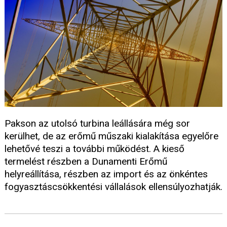
Pakson az utolsó turbina leállására még sor
kerülhet, de az erőmű műszaki kialakítása egyelőre
lehetővé teszi a további működést. A kieső
termelést részben a Dunamenti Erőmű
helyreállítása, részben az import és az önkéntes
fogyasztáscsökkentési vállalások ellensúlyozhatják.