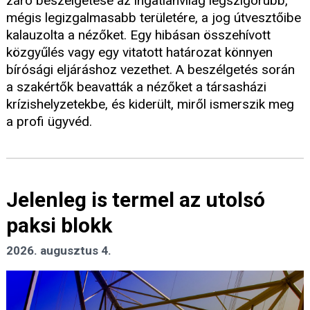
záró beszélgetése az ingatlanvilág legszigorúbb,
mégis legizgalmasabb területére, a jog útvesztőibe
kalauzolta a nézőket. Egy hibásan összehívott
közgyűlés vagy egy vitatott határozat könnyen
bírósági eljáráshoz vezethet. A beszélgetés során
a szakértők beavatták a nézőket a társasházi
krízishelyzetekbe, és kiderült, miről ismerszik meg
a profi ügyvéd.
Jelenleg is termel az utolsó
paksi blokk
2026. augusztus 4.