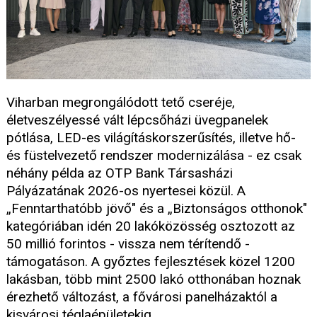
Viharban megrongálódott tető cseréje,
életveszélyessé vált lépcsőházi üvegpanelek
pótlása, LED-es világításkorszerűsítés, illetve hő-
és füstelvezető rendszer modernizálása - ez csak
néhány példa az OTP Bank Társasházi
Pályázatának 2026-os nyertesei közül. A
„Fenntarthatóbb jövő" és a „Biztonságos otthonok"
kategóriában idén 20 lakóközösség osztozott az
50 millió forintos - vissza nem térítendő -
támogatáson. A győztes fejlesztések közel 1200
lakásban, több mint 2500 lakó otthonában hoznak
érezhető változást, a fővárosi panelházaktól a
kisvárosi téglaépületekig.