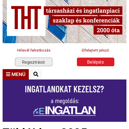
Hírlevél feliratkozás
Elfelejtett jelszó
Belépés
Regisztráció
MENÜ