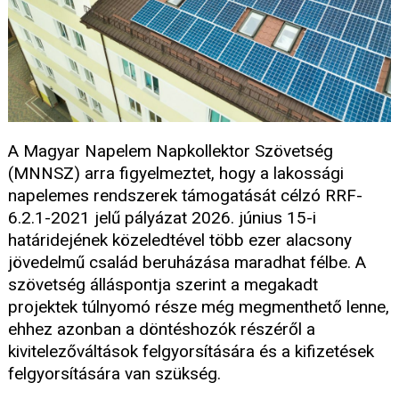
A Magyar Napelem Napkollektor Szövetség
(MNNSZ) arra figyelmeztet, hogy a lakossági
napelemes rendszerek támogatását célzó RRF-
6.2.1-2021 jelű pályázat 2026. június 15-i
határidejének közeledtével több ezer alacsony
jövedelmű család beruházása maradhat félbe. A
szövetség álláspontja szerint a megakadt
projektek túlnyomó része még megmenthető lenne,
ehhez azonban a döntéshozók részéről a
kivitelezőváltások felgyorsítására és a kifizetések
felgyorsítására van szükség.