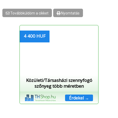
Továbbküldöm a cikket
Nyomtatás
4 400 HUF
Közületi/Társasházi szennyfogó
szőnyeg több méretben
Érdekel →