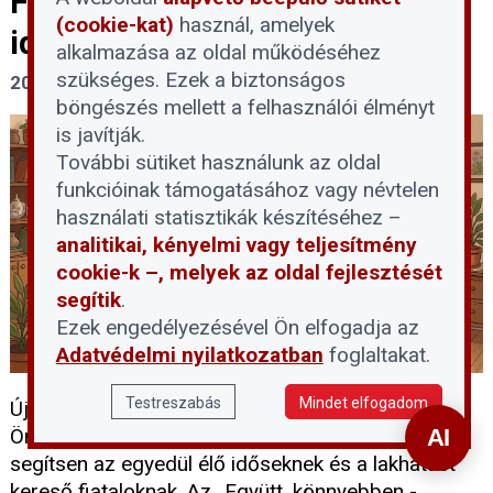
Fővárosi program segíti az
(cookie-kat)
használ, amelyek
idősek és fiatalok együttélését
alkalmazása az oldal működéséhez
szükséges. Ezek a biztonságos
2026. március 12.
böngészés mellett a felhasználói élményt
is javítják.
További sütiket használunk az oldal
funkcióinak támogatásához vagy névtelen
használati statisztikák készítéséhez –
analitikai, kényelmi vagy teljesítmény
cookie-k –, melyek az oldal fejlesztését
segítik
.
Ezek engedélyezésével Ön elfogadja az
Adatvédelmi nyilatkozatban
foglaltakat.
Testreszabás
Mindet elfogadom
Új kezdeményezést indított Budapest Főváros
Önkormányzata annak érdekében, hogy egyszerre
segítsen az egyedül élő időseknek és a lakhatást
kereső fiataloknak. Az „Együtt, könnyebben -