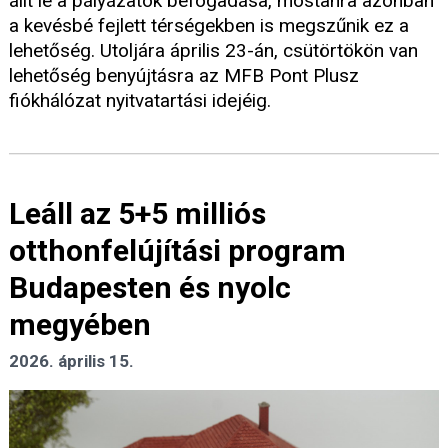
állt le a pályázatok befogadása, mostanra azonban
a kevésbé fejlett térségekben is megszűnik ez a
lehetőség. Utoljára április 23-án, csütörtökön van
lehetőség benyújtásra az MFB Pont Plusz
fiókhálózat nyitvatartási idejéig.
Leáll az 5+5 milliós
otthonfelújítási program
Budapesten és nyolc
megyében
2026. április 15.