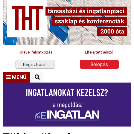
Hírlevél feliratkozás
Elfelejtett jelszó
Belépés
Regisztráció
MENÜ