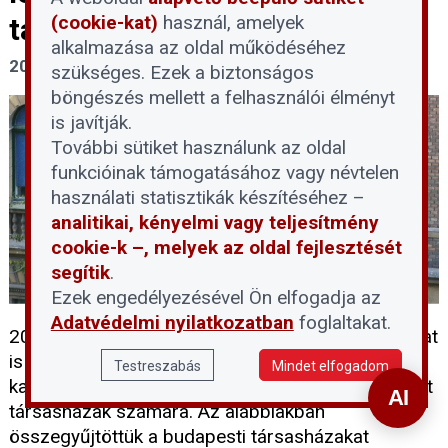
(cookie-kat)
használ, amelyek
társasházaknak
alkalmazása az oldal működéséhez
2026. március 9.
szükséges. Ezek a biztonságos
böngészés mellett a felhasználói élményt
is javítják.
További sütiket használunk az oldal
funkcióinak támogatásához vagy névtelen
használati statisztikák készítéséhez –
analitikai, kényelmi vagy teljesítmény
cookie-k –, melyek az oldal fejlesztését
segítik
.
Ezek engedélyezésével Ön elfogadja az
Adatvédelmi nyilatkozatban
foglaltakat.
2026-ban a fővárosi és több kerületi önkormányzat
is kínál vissza nem térítendő, illetve részben
Testreszabás
Mindet elfogadom
kamatmentes kölcsönnel kombinált támogatásokat
társasházak számára. Az alábbiakban
összegyűjtöttük a budapesti társasházakat