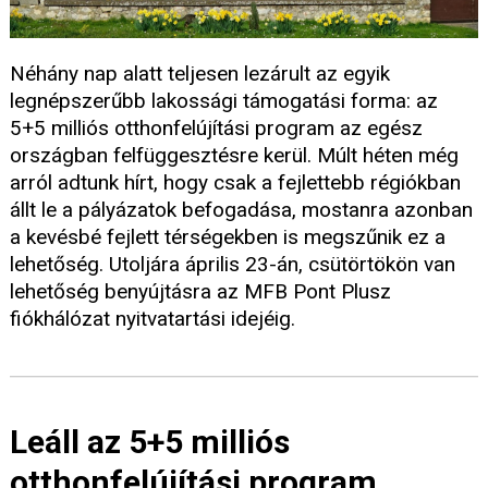
Néhány nap alatt teljesen lezárult az egyik
legnépszerűbb lakossági támogatási forma: az
5+5 milliós otthonfelújítási program az egész
országban felfüggesztésre kerül. Múlt héten még
arról adtunk hírt, hogy csak a fejlettebb régiókban
állt le a pályázatok befogadása, mostanra azonban
a kevésbé fejlett térségekben is megszűnik ez a
lehetőség. Utoljára április 23-án, csütörtökön van
lehetőség benyújtásra az MFB Pont Plusz
fiókhálózat nyitvatartási idejéig.
Leáll az 5+5 milliós
otthonfelújítási program