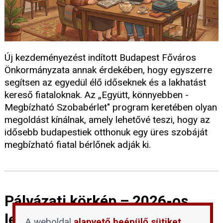
Új kezdeményezést indított Budapest Főváros
Önkormányzata annak érdekében, hogy egyszerre
segítsen az egyedül élő időseknek és a lakhatást
kereső fiataloknak. Az „Együtt, könnyebben -
Megbízható Szobabérlet" program keretében olyan
megoldást kínálnak, amely lehetővé teszi, hogy az
idősebb budapestiek otthonuk egy üres szobáját
megbízható fiatal bérlőnek adják ki.
Pályázati körkép – 2026-os
lehetőségek budapesti
A weboldal
alapvető beépülő sütiket