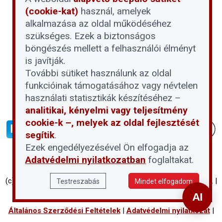
(cookie-kat)
használ, amelyek
alkalmazása az oldal működéséhez
szükséges. Ezek a biztonságos
böngészés mellett a felhasználói élményt
is javítják.
További sütiket használunk az oldal
funkcióinak támogatásához vagy névtelen
használati statisztikák készítéséhez –
analitikai, kényelmi vagy teljesítmény
cookie-k –, melyek az oldal fejlesztését
segítik
.
Ezek engedélyezésével Ön elfogadja az
Adatvédelmi nyilatkozatban
foglaltakat.
(c) Társasházi Háztartás 2026 | Proptech Digital Investment Zrt. |
Testreszabás
Mindet elfogadom
Minden jog fenntartva
Általános Szerződési Feltételek
|
Adatvédelmi nyilatkozat
|