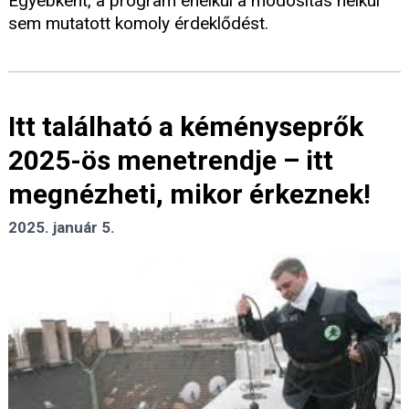
Egyébként, a program enélkül a módosítás nélkül
sem mutatott komoly érdeklődést.
Itt található a kéményseprők
2025-ös menetrendje – itt
megnézheti, mikor érkeznek!
2025. január 5.