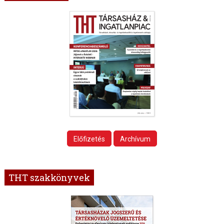
Előfizetés
Archívum
THT szakkönyvek