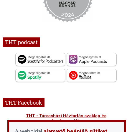
THT podcast
THT Facebook
THT - Társasházi Háztartás szaklap és
konferenciák
A weboldal
alapvető beépülő sütiket