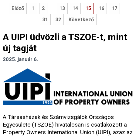
Előző
1
2
13
14
15
16
17
...
...
31
32
Következő
A UIPI üdvözli a TSZOE-t, mint
új tagját
2025. január 6.
A Társasházak és Számvizsgálók Országos
Egyesülete (TSZOE) hivatalosan is csatlakozott a
Property Owners International Union (UIPI), azaz az