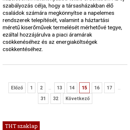
szabályozás célja, hogy a társasházakban élő
családok számára megkönnyítse a napelemes
rendszerek telepítését, valamint a háztartási
méretű kiserőművek termelését mérhetővé tegye,
ezáltal hozzájárulva a piaci áramárak
csökkenéséhez és az energiaköltségek
csökkentéséhez.
Előző
1
2
13
14
15
16
17
...
...
31
32
Következő
THT szaklap