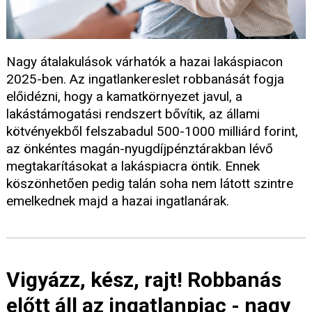
Nagy átalakulások várhatók a hazai lakáspiacon
2025-ben. Az ingatlankereslet robbanását fogja
előidézni, hogy a kamatkörnyezet javul, a
lakástámogatási rendszert bővítik, az állami
kötvényekből felszabadul 500-1000 milliárd forint,
az önkéntes magán-nyugdíjpénztárakban lévő
megtakarításokat a lakáspiacra öntik. Ennek
köszönhetően pedig talán soha nem látott szintre
emelkednek majd a hazai ingatlanárak.
Vigyázz, kész, rajt! Robbanás
előtt áll az ingatlanpiac - nagy