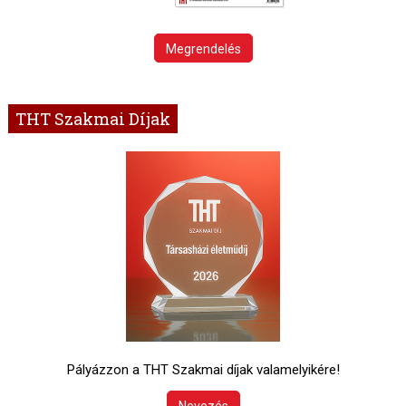
Megrendelés
THT Szakmai Díjak
Pályázzon a THT Szakmai díjak valamelyikére!
Nevezés