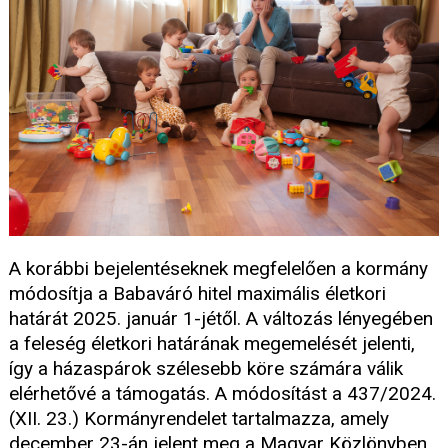
A korábbi bejelentéseknek megfelelően a kormány
módosítja a Babaváró hitel maximális életkori
határát 2025. január 1-jétől. A változás lényegében
a feleség életkori határának megemelését jelenti,
így a házaspárok szélesebb köre számára válik
elérhetővé a támogatás. A módosítást a 437/2024.
(XII. 23.) Kormányrendelet tartalmazza, amely
december 23-án jelent meg a Magyar Közlönyben.