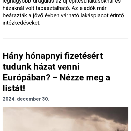
legnagyobb drágulás az új építésű lakásoknál és
házaknál volt tapasztalható. Az eladók már
beárazták a jövő évben várható lakáspiacot érintő
intézkedéseket.
Hány hónapnyi fizetésért
tudunk házat venni
Európában? – Nézze meg a
listát!
2024. december 30.