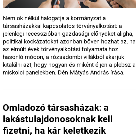
Nem ok nélkül halogatja a kormányzat a
társasházakkal kapcsolatos törvényalkotást: a
jelenlegi recesszióban gazdasági előnyöket aligha,
politikai kockázatokat azonban bőven hozhat az, ha
az elmúlt évek törvényalkotási folyamataihoz
hasonló módon, a rózsadombi villákból akarjuk
kitalálni azt, hogy hogyan és miként éljen a plebsz a
miskolci panelekben. Dén Mátyás András írása.
Omladozó társasházak: a
lakástulajdonosoknak kell
fizetni, ha kár keletkezik