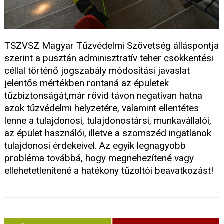
TSZVSZ Magyar Tűzvédelmi Szövetség álláspontja
szerint a pusztán adminisztratív teher csökkentési
céllal történő jogszabály módosítási javaslat
jelentős mértékben rontaná az épületek
tűzbiztonságát,már rövid távon negatívan hatna
azok tűzvédelmi helyzetére, valamint ellentétes
lenne a tulajdonosi, tulajdonostársi, munkavállalói,
az épület használói, illetve a szomszéd ingatlanok
tulajdonosi érdekeivel. Az egyik legnagyobb
probléma továbbá, hogy megnehezítené vagy
ellehetetlenítené a hatékony tűzoltói beavatkozást!