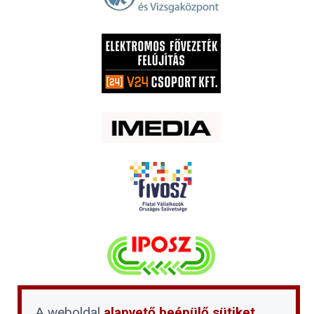
A weboldal
alapvető beépülő sütiket