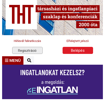
Hírlevél feliratkozás
Elfelejtett jelszó
Belépés
Regisztráció
MENÜ