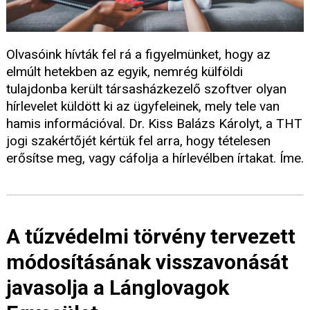
Olvasóink hívták fel rá a figyelmünket, hogy az
elmúlt hetekben az egyik, nemrég külföldi
tulajdonba került társasházkezelő szoftver olyan
hírlevelet küldött ki az ügyfeleinek, mely tele van
hamis információval. Dr. Kiss Balázs Károlyt, a THT
jogi szakértőjét kértük fel arra, hogy tételesen
erősítse meg, vagy cáfolja a hírlevélben írtakat. Íme.
A tűzvédelmi törvény tervezett
módosításának visszavonását
javasolja a Lánglovagok