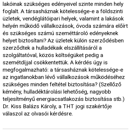
lakóinak szükséges edényeivel szinte minden hely
foglalt. A társasháznak kötelessége-e a földszinti
üzletek, vendéglátóipari helyek, valamint a lakások
helyén működő vállalkozások, óvoda számára előírt
és szükséges számú szeméttároló edényeknek
helyet biztosítani? Az üzletek külön szerződésben
szerződtek a hulladékaik elszállításáról a
szolgáltatóval, közös költségüket pedig a
szemétdíjjal csökkentettük. A kérdés úgy is
megfogalmazható: a társasháznak kötelessége-e
az ingatlanokban lévő vállalkozások működéséhez
szükséges minden feltétel biztosítása? (Szellőző
kémény, hulladéktárolási lehetőség, nagyobb
teljesítményű energiacsatlakozás biztosítása stb.)
Dr. Kiss Balázs Károly, a THT jogi szakértője
válaszol az olvasói kérdésre.