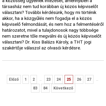
a közösség ügyeinek intézését, amennyiben a
társasház nem tud korábban új közös képviselőt
választani? További kérdésünk, hogy mi történik
akkor, ha a közgyűlés nem fogadja el a közös
képviselő felmondását, és nem hoz a felmentéséről
határozatot, mivel a tulajdonosok nagy többsége
nem szeretne tőle megválni és új közös képviselőt
választani? Dr. Kiss Balázs Károly, a THT jogi
szakértője válaszol az olvasói kérdésre.
Előző
1
2
23
24
25
26
27
...
...
83
84
Következő