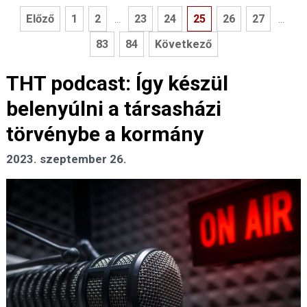
Előző
1
2
23
24
25
26
27
...
...
83
84
Következő
THT podcast: Így készül
belenyúlni a társasházi
törvénybe a kormány
2023. szeptember 26.