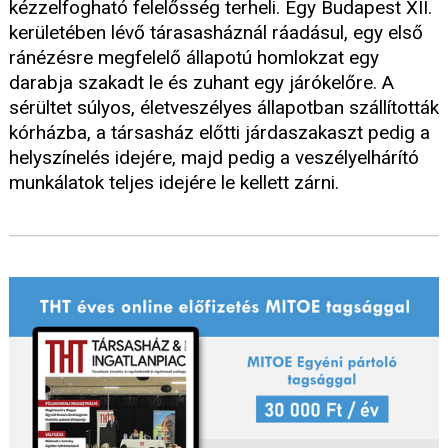
kézzelfogható felelősség terheli. Egy Budapest XII.
kerületében lévő tárasasháznál ráadásul, egy első
ránézésre megfelelő állapotú homlokzat egy
darabja szakadt le és zuhant egy járókelőre. A
sérültet súlyos, életveszélyes állapotban szállították
kórházba, a társasház előtti járdaszakaszt pedig a
helyszínelés idejére, majd pedig a veszélyelhárító
munkálatok teljes idejére le kellett zárni.