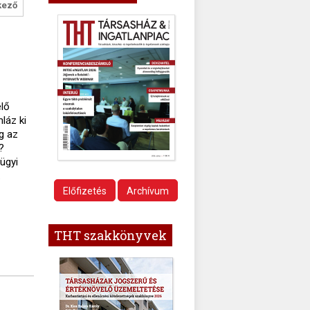
kező
elő
láz ki
g az
?
ügyi
.
Előfizetés
Archívum
THT szakkönyvek