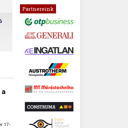
Partnereink
 a
er 17-