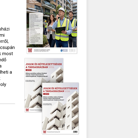
sházi
 mi
rről,
l csupán
nk most
endő
a
lheti a
k
roly