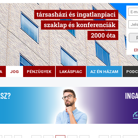
El
A
JOG
PÉNZÜGYEK
LAKÁSPIAC
AZ ÉN HÁZAM
PODC