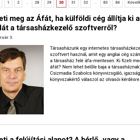
1
2
...
28
29
30
31
32
...
83
84
Követ
eti meg az Áfát, ha külföldi cég állítja ki a
át a társasházkezelő szoftverről?
ruár 3.
Társasházunk egy internetes társasházkez
szoftvert használ, amit egy angliai cég szám
a társasház felé áfa-mentesen. Ki fizeti me
áfát? Nem lehet belőle baja a társasháznak
Csizmadia Szabolcs könyvvizsgáló, igazság
könyvszakértő válaszol az olvasói kérdésre
zeti a felújítási alapot? A bérlő, vagy a