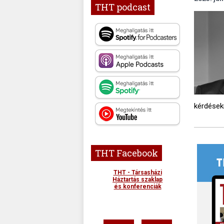
THT podcast
kérdések
THT Facebook
THT - Társasházi
Háztartás szaklap
és konferenciák