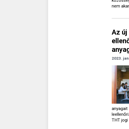
közösség
nem akar
Az új
ellen
anya
2023. jan
anyagait
leellenőr
THT jogi 