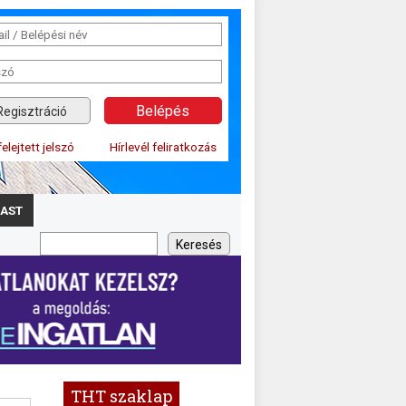
Regisztráció
felejtett jelszó
Hírlevél feliratkozás
AST
THT szaklap