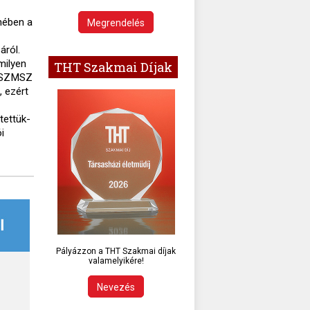
lmében a
Megrendelés
áról.
milyen
THT Szakmai Díjak
z SZMSZ
, ezért
tettük-
i
Pályázzon a THT Szakmai díjak
valamelyikére!
Nevezés