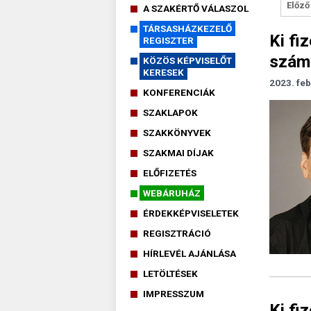
Előző
A SZAKÉRTŐ VÁLASZOL
TÁRSASHÁZKEZELŐ
Ki fiz
REGISZTER
száml
KÖZÖS KÉPVISELŐT
KERESEK
2023. feb
KONFERENCIÁK
SZAKLAPOK
SZAKKÖNYVEK
SZAKMAI DÍJAK
ELŐFIZETÉS
WEBÁRUHÁZ
ÉRDEKKÉPVISELETEK
REGISZTRÁCIÓ
HÍRLEVÉL AJÁNLÁSA
LETÖLTÉSEK
IMPRESSZUM
Ki fi