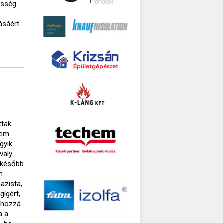
esség
ásáért
ttak
nem
gyik
valy
i később
n
azista,
gígért,
e hozzá
a a