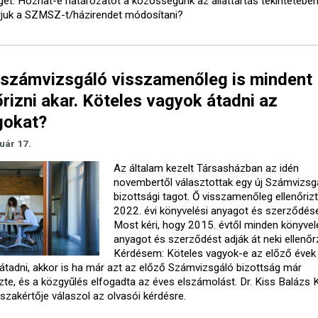
et. Hozhat-e határozatot a közösségünk az állattartás tekintetében
juk a SZMSZ-t/házirendet módosítani?
 számvizsgáló visszamenőleg is mindent
őrizni akar. Köteles vagyok átadni az
gokat?
uár 17.
Az általam kezelt Társasházban az idén
novembertől választottak egy új Számvizsg
bizottsági tagot. Ő visszamenőleg ellenőriz
2022. évi könyvelési anyagot és szerződése
Most kéri, hogy 2015. évtől minden könyvel
anyagot és szerződést adják át neki ellenőr
Kérdésem: Köteles vagyok-e az előző évek
 átadni, akkor is ha már azt az előző Számvizsgáló bizottság már
izte, és a közgyűlés elfogadta az éves elszámolást. Dr. Kiss Balázs K
szakértője válaszol az olvasói kérdésre.