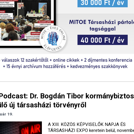
odcast: Dr. Bogdán Tibor kormánybiztos
lő új társasházi törvényről
uár 19.
A XIII. KÖZÖS KÉPVISELŐK NAPJA ÉS
TÁRSASHÁZI EXPO keretein belül, novemb