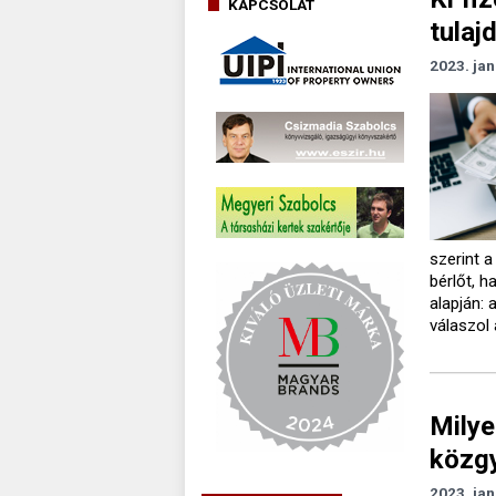
KAPCSOLAT
tulaj
2023. jan
szerint a
bérlőt, h
alapján: 
válaszol 
Milye
közg
2023. jan