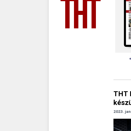
THT P
készü
2023. jan