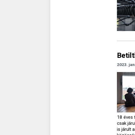
Betil
2023. jan
18 éves f
csak jár
is járul