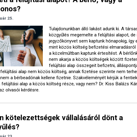
donos?
uár 25.
Tulajdonunkban álló lakást adunk ki. A társa
közgyűlés megemelte a felújítási alapot, de
jegyzőkönyvet sem kaptunk hónapokig, így e
mint közös költség befizetési elmaradásró
a közelmúltban kaptunk értesítést. A bérlő
nem akarja a közös költségek között fizet
felújítási alap összegeit befizetni, álláspontj
 felújítási alap nem közös költség, annak fizetése szerinte nem terhe
anem a bérbeadónak kellene fizetnie. Szakvéleményét kérjük a fentie
a felújítási alap a közös költség része, vagy nem? Dr. Kiss Balázs Ká
az olvasói kérdésre.
n kötelezettségek vállalásáról dönt a
yűlés?
uár 23.