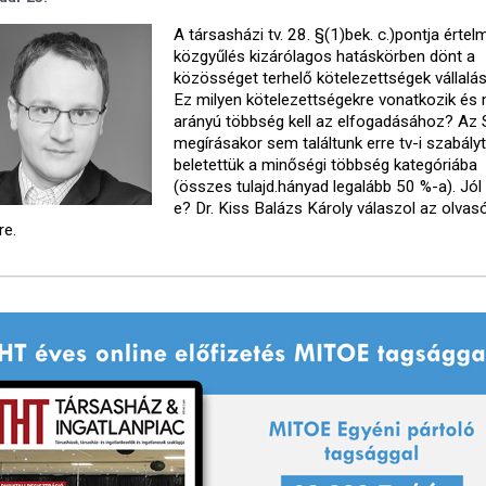
A társasházi tv. 28. §(1)bek. c.)pontja érte
közgyűlés kizárólagos hatáskörben dönt a
közösséget terhelő kötelezettségek vállalás
Ez milyen kötelezettségekre vonatkozik és 
arányú többség kell az elfogadásához? A
megírásakor sem találtunk erre tv-i szabályt
beletettük a minőségi többség kategóriába
(összes tulajd.hányad legalább 50 %-a). Jól 
e? Dr. Kiss Balázs Károly válaszol az olvasó
re.