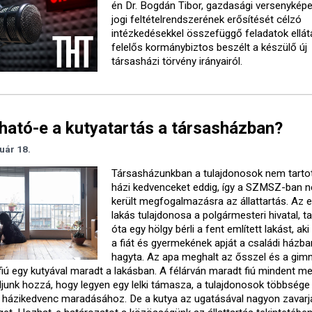
én Dr. Bogdán Tibor, gazdasági versenykép
jogi feltételrendszerének erősítését célzó
intézkedésekkel összefüggő feladatok ellát
felelős kormánybiztos beszélt a készülő új
társasházi törvény irányairól.
tható-e a kutyatartás a társasházban?
uár 18.
Társasházunkban a tulajdonosok nem tarto
házi kedvenceket eddig, így a SZMSZ-ban 
került megfogalmazásra az állattartás. Az e
lakás tulajdonosa a polgármesteri hivatal, ta
óta egy hölgy bérli a fent említett lakást, ak
a fiát és gyermekének apját a családi házba
hagyta. Az apa meghalt az ősszel és a gimn
iú egy kutyával maradt a lakásban. A félárván maradt fiú mindent me
uljunk hozzá, hogy legyen egy lelki támasza, a tulajdonosok többség
t a házikedvenc maradásához. De a kutya az ugatásával nagyon zavarj