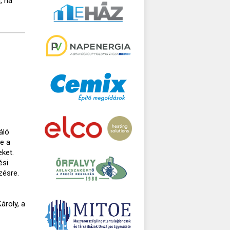
, ha
áló
te a
ket.
ési
zésre.
ároly, a