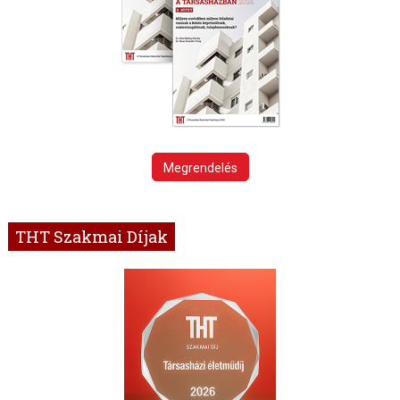
Megrendelés
THT Szakmai Díjak