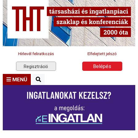
Hírlevél feliratkozás
Elfelejtett jelszó
Belépés
Regisztráció
MENÜ