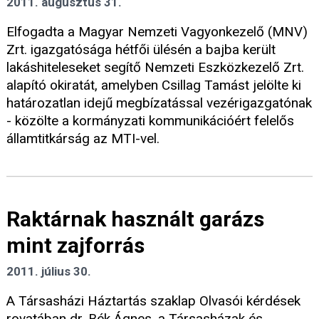
2011. augusztus 31.
Elfogadta a Magyar Nemzeti Vagyonkezelő (MNV)
Zrt. igazgatósága hétfői ülésén a bajba került
lakáshiteleseket segítő Nemzeti Eszközkezelő Zrt.
alapító okiratát, amelyben Csillag Tamást jelölte ki
határozatlan idejű megbízatással vezérigazgatónak
- közölte a kormányzati kommunikációért felelős
államtitkárság az MTI-vel.
Raktárnak használt garázs
mint zajforrás
2011. július 30.
A Társasházi Háztartás szaklap Olvasói kérdések
rovatában dr. Bék Ágnes, a Társasházak és