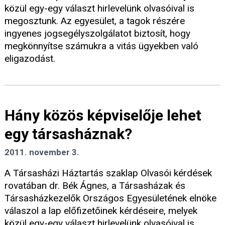
közül egy-egy választ hirlevelünk olvasóival is
megosztunk. Az egyesület, a tagok részére
ingyenes jogsegélyszolgálatot biztosít, hogy
megkönnyítse számukra a vitás ügyekben való
eligazodást.
Hány közös képviselője lehet
egy társasháznak?
2011. november 3.
A Társasházi Háztartás szaklap Olvasói kérdések
rovatában dr. Bék Ágnes, a Társasházak és
Társasházkezelők Országos Egyesületének elnöke
válaszol a lap előfizetőinek kérdéseire, melyek
közül egy-egy választ hirlevelünk olvasóival is