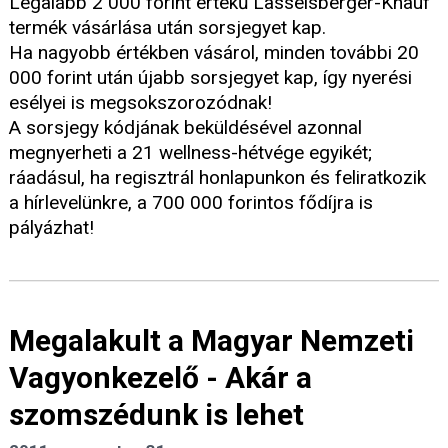
Legalább 2 000 forint értékű Lasselsberger-Knauf
termék vásárlása után sorsjegyet kap.
Ha nagyobb értékben vásárol, minden további 20
000 forint után újabb sorsjegyet kap, így nyerési
esélyei is megsokszorozódnak!
A sorsjegy kódjának beküldésével azonnal
megnyerheti a 21 wellness-hétvége egyikét;
ráadásul, ha regisztrál honlapunkon és feliratkozik
a hírlevelünkre, a 700 000 forintos fődíjra is
pályázhat!
Megalakult a Magyar Nemzeti
Vagyonkezelő - Akár a
szomszédunk is lehet