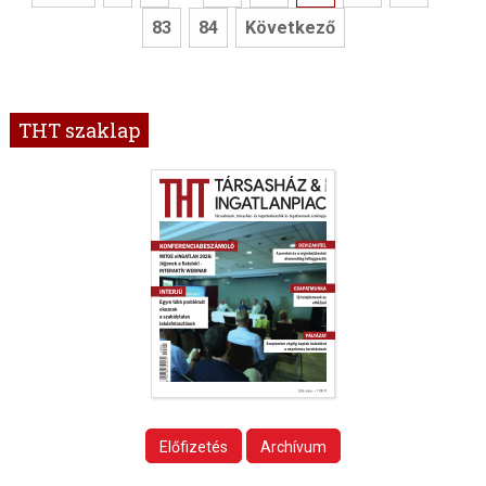
83
84
Következő
THT szaklap
Előfizetés
Archívum