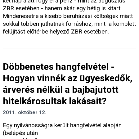
két nap alatt fogy el a pénz - mint az augusztusi
ZBR esetében - hanem akár egy hétig is kitart.
Mindenesetre a kisebb beruházási költségek miatt
sokkal többen juthatnak forráshoz, mint a komplett
felújítást előtérbe helyező ZBR esetében.
Döbbenetes hangfelvétel -
Hogyan vinnék az ügyeskedők,
árverés nélkül a bajbajutott
hitelkárosultak lakásait?
2011. október 12.
Egy nyilvánosságra került hangfelvétel alapján
(belépés után