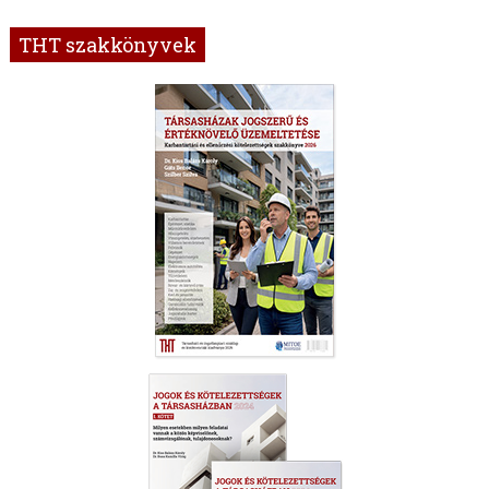
THT szakkönyvek