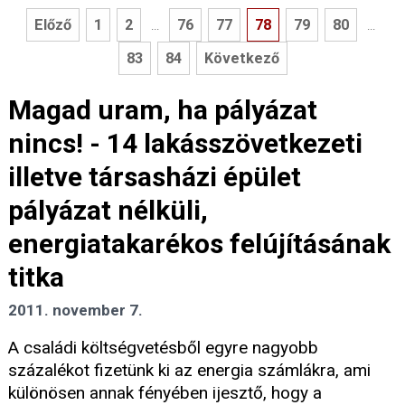
Előző
1
2
76
77
78
79
80
...
...
83
84
Következő
Magad uram, ha pályázat
nincs! - 14 lakásszövetkezeti
illetve társasházi épület
pályázat nélküli,
energiatakarékos felújításának
titka
2011. november 7.
A családi költségvetésből egyre nagyobb
százalékot fizetünk ki az energia számlákra, ami
különösen annak fényében ijesztő, hogy a