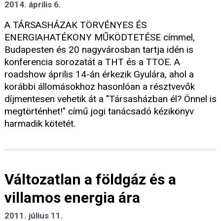
2014. április 6.
A TÁRSASHÁZAK TÖRVÉNYES ÉS
ENERGIAHATÉKONY MŰKÖDTETÉSE címmel,
Budapesten és 20 nagyvárosban tartja idén is
konferencia sorozatát a THT és a TTOE. A
roadshow április 14-án érkezik Gyulára, ahol a
korábbi állomásokhoz hasonlóan a résztvevők
díjmentesen vehetik át a "Társasházban él? Önnel is
megtörténhet!" című jogi tanácsadó kézikönyv
harmadik kötetét.
Változatlan a földgáz és a
villamos energia ára
2011. július 11.