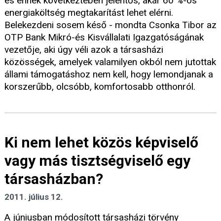
és ennek következtében jelentős, akár 60 %-os
energiaköltség megtakarítást lehet elérni.
Belekezdeni sosem késő - mondta Csonka Tibor az
OTP Bank Mikró-és Kisvállalati Igazgatóságának
vezetője, aki úgy véli azok a társasházi
közösségek, amelyek valamilyen okból nem jutottak
állami támogatáshoz nem kell, hogy lemondjanak a
korszerűbb, olcsóbb, komfortosabb otthonról.
Ki nem lehet közös képviselő
vagy más tisztségviselő egy
társasházban?
2011. július 12.
A júniusban módosított társasházi törvény