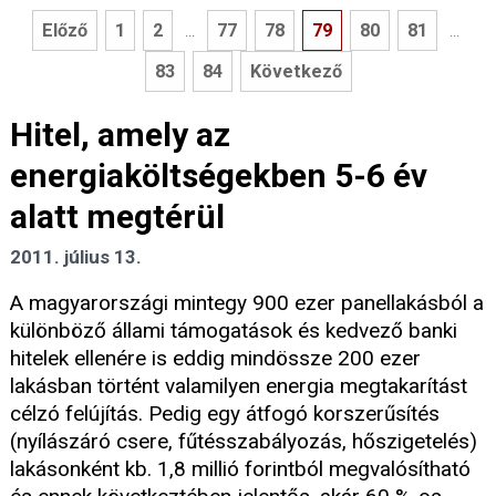
Előző
1
2
77
78
79
80
81
...
...
83
84
Következő
Hitel, amely az
energiaköltségekben 5-6 év
alatt megtérül
2011. július 13.
A magyarországi mintegy 900 ezer panellakásból a
különböző állami támogatások és kedvező banki
hitelek ellenére is eddig mindössze 200 ezer
lakásban történt valamilyen energia megtakarítást
célzó felújítás. Pedig egy átfogó korszerűsítés
(nyílászáró csere, fűtésszabályozás, hőszigetelés)
lakásonként kb. 1,8 millió forintból megvalósítható