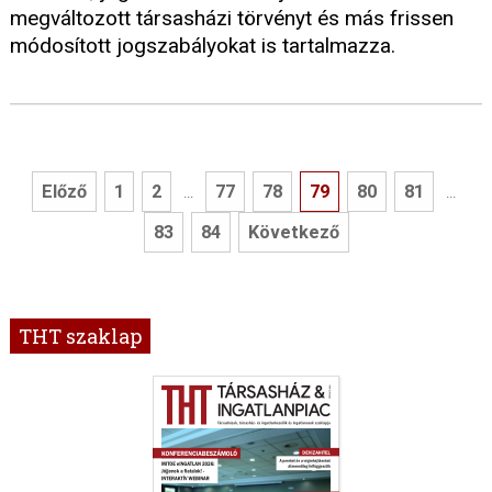
megváltozott társasházi törvényt és más frissen
módosított jogszabályokat is tartalmazza.
Előző
1
2
77
78
79
80
81
...
...
83
84
Következő
THT szaklap