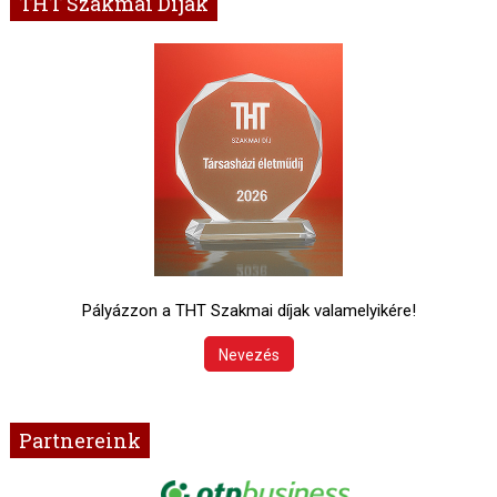
THT Szakmai Díjak
Pályázzon a THT Szakmai díjak valamelyikére!
Nevezés
Partnereink