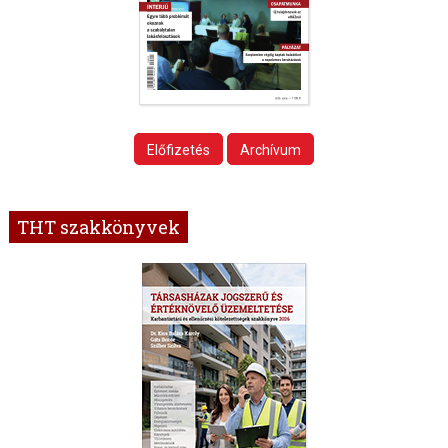
Előfizetés
Archívum
THT szakkönyvek