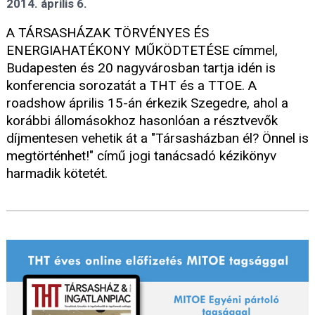
2014. április 6.
A TÁRSASHÁZAK TÖRVÉNYES ÉS
ENERGIAHATÉKONY MŰKÖDTETÉSE címmel,
Budapesten és 20 nagyvárosban tartja idén is
konferencia sorozatát a THT és a TTOE. A
roadshow április 15-án érkezik Szegedre, ahol a
korábbi állomásokhoz hasonlóan a résztvevők
díjmentesen vehetik át a "Társasházban él? Önnel is
megtörténhet!" című jogi tanácsadó kézikönyv
harmadik kötetét.