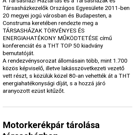
A Társasházi Háztartás és a Társasházak és
Társasházkezelők Országos Egyesülete 2011-ben
20 megyei jogú városban és Budapesten, a
Construma keretében rendezte meg a
TÁRSASHÁZAK TÖRVÉNYES ÉS
ENERGIAHATÉKONY MŰKÖDTETÉSE című
konferenciát és a THT TOP 50 kiadvány
bemutatóját.
A rendezvénysorozat állomásain több, mint 1.700
közös képviselő, illetve lakásszövetkezeti vezető
vett részt, s közülük közel 80-an vehették át a THT
energiahatékonysági díját, s a hozzá járó
aranyozott ezüst kitűzőt.
Motorkerékpár tárolása