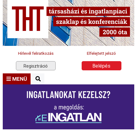
Hírlevél feliratkozás
Elfelejtett jelszó
Belépés
Regisztráció
MENÜ