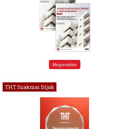
Megrendelés
THT Szakmai Díjak