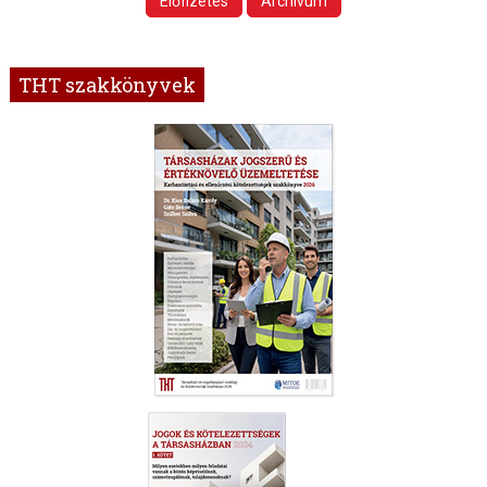
Előfizetés
Archívum
THT szakkönyvek