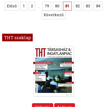
Előző
1
2
79
80
81
82
83
84
...
Következő
THT szaklap