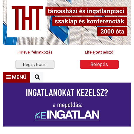
Hírlevél feliratkozás
Elfelejtett jelszó
Belépés
Regisztráció
MENÜ