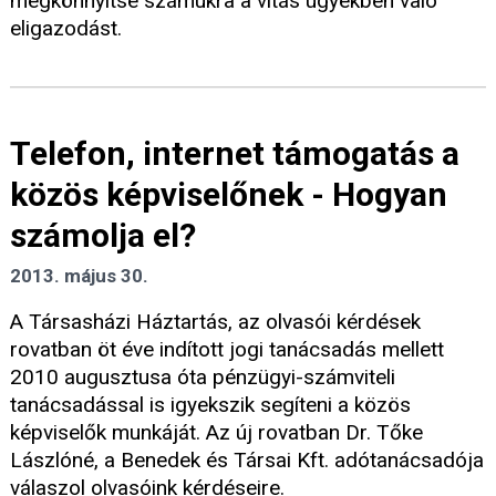
megkönnyítse számukra a vitás ügyekben való
eligazodást.
Telefon, internet támogatás a
közös képviselőnek - Hogyan
számolja el?
2013. május 30.
A Társasházi Háztartás, az olvasói kérdések
rovatban öt éve indított jogi tanácsadás mellett
2010 augusztusa óta pénzügyi-számviteli
tanácsadással is igyekszik segíteni a közös
képviselők munkáját. Az új rovatban Dr. Tőke
Lászlóné, a Benedek és Társai Kft. adótanácsadója
válaszol olvasóink kérdéseire.