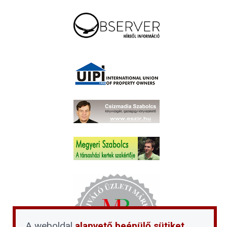
A weboldal
alapvető beépülő sütiket