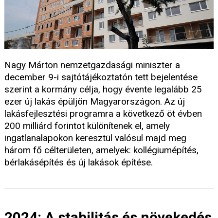
Nagy Márton nemzetgazdasági miniszter a
december 9-i sajtótájékoztatón tett bejelentése
szerint a kormány célja, hogy évente legalább 25
ezer új lakás épüljön Magyarországon. Az új
lakásfejlesztési programra a következő öt évben
200 milliárd forintot különítenek el, amely
ingatlanalapokon keresztül valósul majd meg
három fő célterületen, amelyek: kollégiumépítés,
bérlakásépítés és új lakások építése.
2024: A stabilitás és növekedés