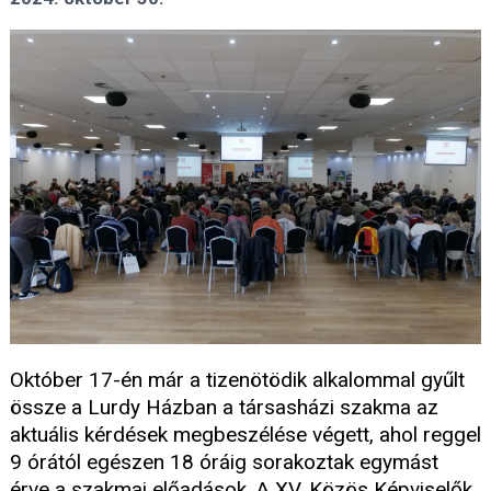
Október 17-én már a tizenötödik alkalommal gyűlt
össze a Lurdy Házban a társasházi szakma az
aktuális kérdések megbeszélése végett, ahol reggel
9 órától egészen 18 óráig sorakoztak egymást
érve a szakmai előadások. A XV. Közös Képviselők