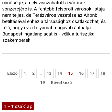
minősége, amely visszahatott a városok
vonzerejére is. A fentebb felsorolt városok listája
nem teljes, de Terézváros vezetése az Airbnb
betiltásával ehhez a társasághoz csatlakozhat, és
félő, hogy ez a folyamat magával ránthatja
Budapest ingatlanpiacát is - vélik a turisztikai
szakemberek
Előző
1
2
13
14
15
16
17
18
...
19
Következő
THT szaklap