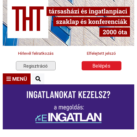
Hírlevél feliratkozás
Elfelejtett jelszó
Belépés
Regisztráció
MENÜ