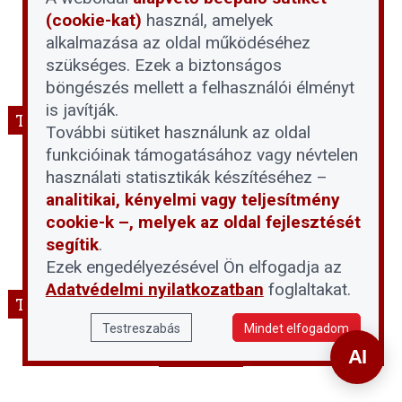
(cookie-kat)
használ, amelyek
alkalmazása az oldal működéséhez
szükséges. Ezek a biztonságos
böngészés mellett a felhasználói élményt
is javítják.
THT podcast
További sütiket használunk az oldal
funkcióinak támogatásához vagy névtelen
használati statisztikák készítéséhez –
analitikai, kényelmi vagy teljesítmény
cookie-k –, melyek az oldal fejlesztését
segítik
.
Ezek engedélyezésével Ön elfogadja az
Adatvédelmi nyilatkozatban
foglaltakat.
THT Facebook
Testreszabás
Mindet elfogadom
THT - Társasházi Háztartás szaklap és
konferenciák