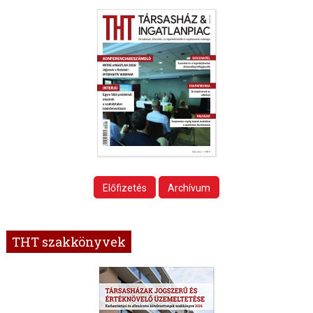
Előfizetés
Archívum
THT szakkönyvek