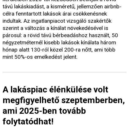
távú lakáskiadást, a kisméretű, jellemzően airbnb-
célra fenntartott lakások árai csökkenésnek
indultak. Az ingatlanpiacot vizsgáló szakértők
szerint a változás a kínálat növekedésével is
párosul: a rövid távú bérbeadáshoz használt, 50
négyzetméternél kisebb lakások kínálata három
hónap alatt 130-ról közel 200-ra nőtt, ami több
mint 50%-os emelkedést jelent.
A lakáspiac élénkülése volt
megfigyelhető szeptemberben,
ami 2025-ben tovább
folytatódhat!