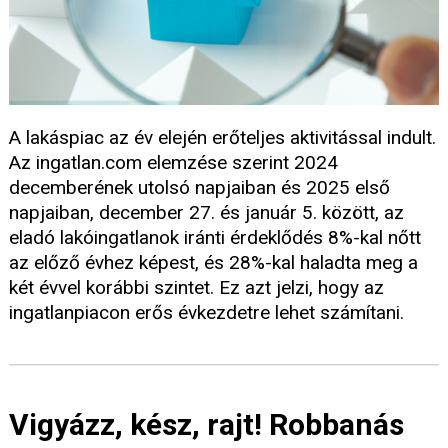
A lakáspiac az év elején erőteljes aktivitással indult.
Az ingatlan.com elemzése szerint 2024
decemberének utolsó napjaiban és 2025 első
napjaiban, december 27. és január 5. között, az
eladó lakóingatlanok iránti érdeklődés 8%-kal nőtt
az előző évhez képest, és 28%-kal haladta meg a
két évvel korábbi szintet. Ez azt jelzi, hogy az
ingatlanpiacon erős évkezdetre lehet számítani.
Vigyázz, kész, rajt! Robbanás