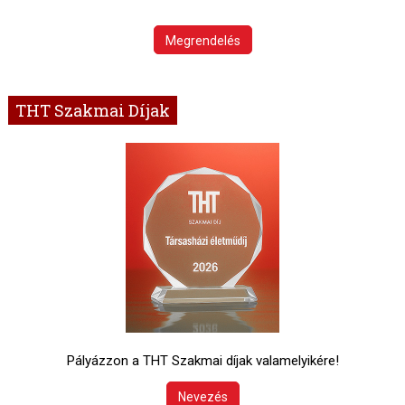
Megrendelés
THT Szakmai Díjak
Pályázzon a THT Szakmai díjak valamelyikére!
Nevezés