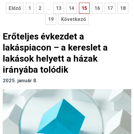
Előző
1
2
13
14
15
16
17
18
...
19
Következő
Erőteljes évkezdet a
lakáspiacon – a kereslet a
lakások helyett a házak
irányába tolódik
2025. január 8.