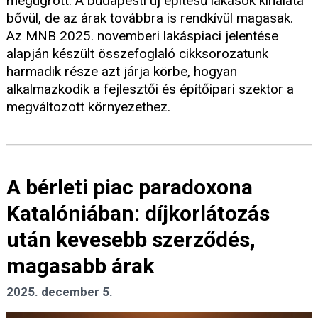
megugrott. A budapesti új építésű lakások kínálata
bővül, de az árak továbbra is rendkívül magasak.
Az MNB 2025. novemberi lakáspiaci jelentése
alapján készült összefoglaló cikksorozatunk
harmadik része azt járja körbe, hogyan
alkalmazkodik a fejlesztői és építőipari szektor a
megváltozott környezethez.
A bérleti piac paradoxona
Katalóniában: díjkorlátozás
után kevesebb szerződés,
magasabb árak
2025. december 5.