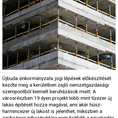
Újbuda önkormányzata jogi lépések előkészítését
kezdte meg a kerületben zajló nemzetgazdasági
szempontból kiemelt beruházások miatt. A
városrészben 19 ilyen projekt több mint tízezer új
lakás építését hozza magával, ami akár húsz-
harmincezer új lakost is jelenthet, miközben a
szükséges infrastruktúra nem fejlődik a növekedés