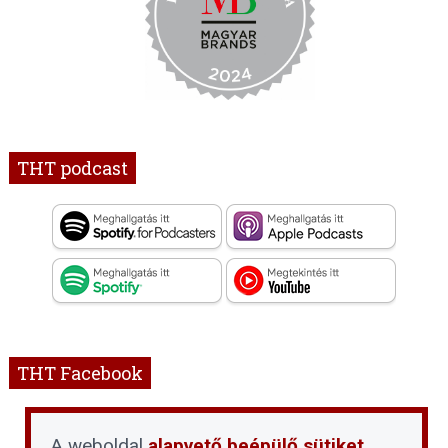
THT podcast
THT Facebook
THT - Társasházi Háztartás szaklap és
konferenciák
A weboldal
alapvető beépülő sütiket