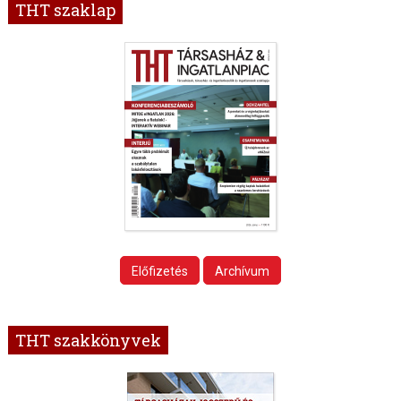
THT szaklap
Előfizetés
Archívum
THT szakkönyvek