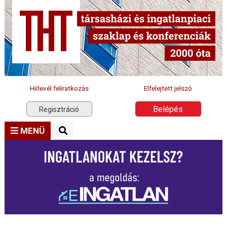
Hírlevél feliratkozás
Elfelejtett jelszó
Belépés
Regisztráció
MENÜ