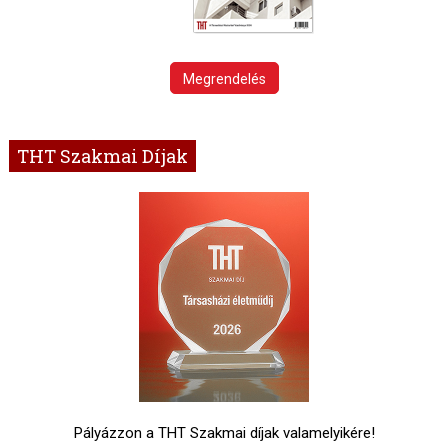
Megrendelés
THT Szakmai Díjak
Pályázzon a THT Szakmai díjak valamelyikére!