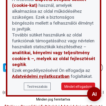
(cookie-kat)
használ, amelyek
alkalmazása az oldal működéséhez
szükséges. Ezek a biztonságos
böngészés mellett a felhasználói élményt
is javítják.
További sütiket használunk az oldal
funkcióinak támogatásához vagy névtelen
használati statisztikák készítéséhez –
analitikai, kényelmi vagy teljesítmény
cookie-k –, melyek az oldal fejlesztését
segítik
.
Ezek engedélyezésével Ön elfogadja az
Adatvédelmi nyilatkozatban
foglaltakat.
Testreszabás
Mindet elfogadom
(c) Társasházi Háztartás 2026 | Proptech Digital Investment Zrt. |
Minden jog fenntartva