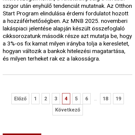
szigor után enyhülő tendenciát mutatnak. Az Otthon
Start Program elindulása érdemi fordulatot hozott
a hozzáférhetőségben. Az MNB 2025. novemberi
lakáspiaci jelentése alapján készült összefoglaló
cikksorozatunk második része azt mutatja be, hogy
a 3%-os fix kamat milyen irányba tolja a keresletet,
hogyan változik a bankok hitelezési magatartása,
és milyen terheket rak ez a lakosságra.
Előző
1
2
3
4
5
6
18
19
...
Következő