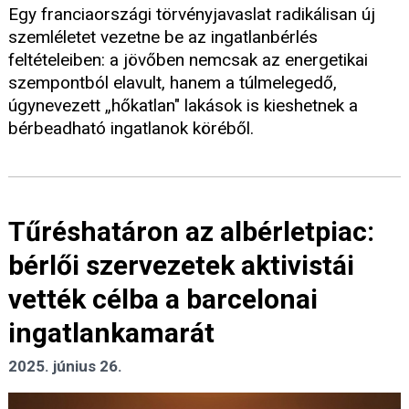
Egy franciaországi törvényjavaslat radikálisan új
szemléletet vezetne be az ingatlanbérlés
feltételeiben: a jövőben nemcsak az energetikai
szempontból elavult, hanem a túlmelegedő,
úgynevezett „hőkatlan" lakások is kieshetnek a
bérbeadható ingatlanok köréből.
Tűréshatáron az albérletpiac:
bérlői szervezetek aktivistái
vették célba a barcelonai
ingatlankamarát
2025. június 26.