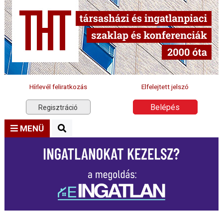
Hírlevél feliratkozás
Elfelejtett jelszó
Belépés
Regisztráció
MENÜ