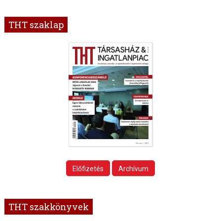
THT szaklap
Előfizetés
Archívum
THT szakkönyvek