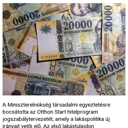
A Miniszterelnökség társadalmi egyeztetésre
bocsátotta az Otthon Start hitelprogram
jogszabálytervezetét, amely a lakáspolitika új
irányait vetíti elő. Az első lakástulajdon