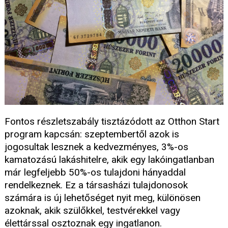
Fontos részletszabály tisztázódott az Otthon Start
program kapcsán: szeptembertől azok is
jogosultak lesznek a kedvezményes, 3%-os
kamatozású lakáshitelre, akik egy lakóingatlanban
már legfeljebb 50%-os tulajdoni hányaddal
rendelkeznek. Ez a társasházi tulajdonosok
számára is új lehetőséget nyit meg, különösen
azoknak, akik szülőkkel, testvérekkel vagy
élettárssal osztoznak egy ingatlanon.