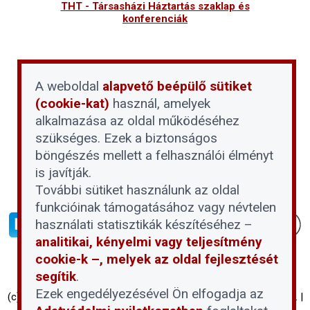
THT - Társasházi Háztartás szaklap és
konferenciák
A weboldal
alapvető beépülő sütiket
(cookie-kat)
használ, amelyek
alkalmazása az oldal működéséhez
szükséges. Ezek a biztonságos
böngészés mellett a felhasználói élményt
is javítják.
További sütiket használunk az oldal
funkcióinak támogatásához vagy névtelen
használati statisztikák készítéséhez –
analitikai, kényelmi vagy teljesítmény
cookie-k –, melyek az oldal fejlesztését
segítik
.
Ezek engedélyezésével Ön elfogadja az
(c) Társasházi Háztartás 2026 | Proptech Digital Investment Zrt. |