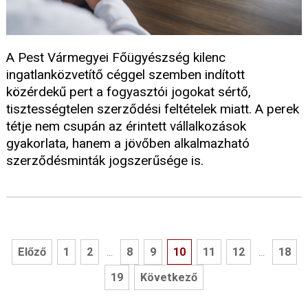
A Pest Vármegyei Főügyészség kilenc
ingatlanközvetítő céggel szemben indított
közérdekű pert a fogyasztói jogokat sértő,
tisztességtelen szerződési feltételek miatt. A perek
tétje nem csupán az érintett vállalkozások
gyakorlata, hanem a jövőben alkalmazható
szerződésminták jogszerűsége is.
Előző
1
2
8
9
10
11
12
18
...
...
19
Következő