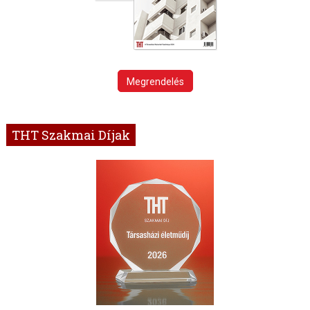
Megrendelés
THT Szakmai Díjak