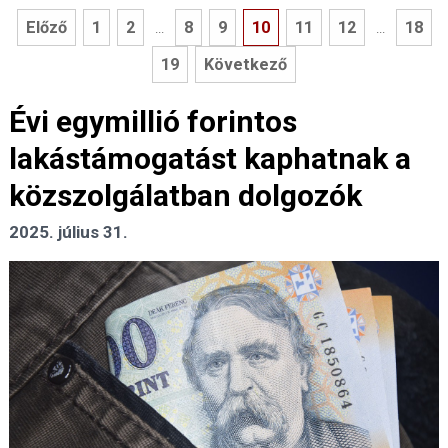
Előző
1
2
8
9
10
11
12
18
...
...
19
Következő
Évi egymillió forintos
lakástámogatást kaphatnak a
közszolgálatban dolgozók
2025. július 31.