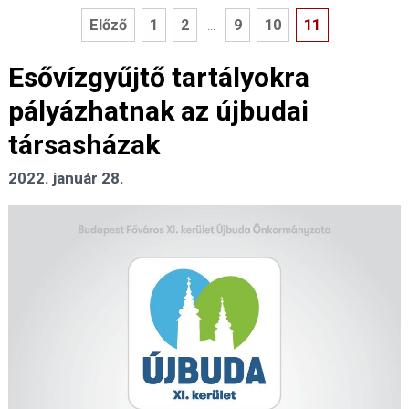
Előző
1
2
9
10
11
...
Esővízgyűjtő tartályokra
pályázhatnak az újbudai
társasházak
2022. január 28.