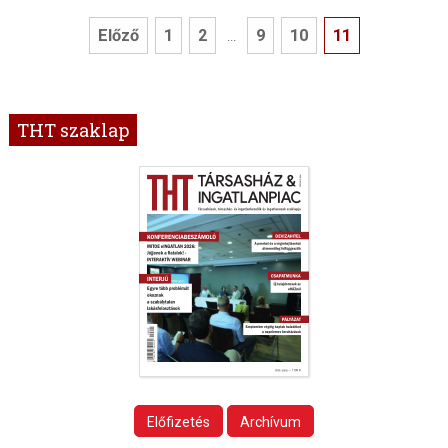
Előző
1
2
9
10
11
...
THT szaklap
Előfizetés
Archívum