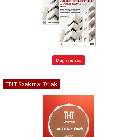
Megrendelés
THT Szakmai Díjak