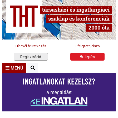
Hírlevél feliratkozás
Elfelejtett jelszó
Belépés
Regisztráció
MENÜ