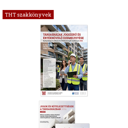
THT szakkönyvek