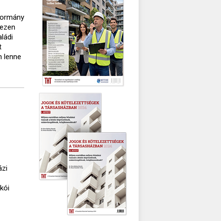
 kormány
 ezen
ládi
t
n lenne
ázi
akói