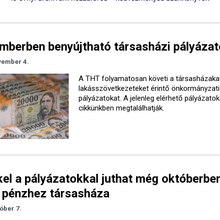
berben benyújtható társasházi pályáza
vember 4.
A THT folyamatosan követi a társasházaka
lakásszövetkezeteket érintő önkormányzati
pályázatokat. A jelenleg elérhető pályázatok
cikkünkben megtalálhatják.
el a pályázatokkal juthat még októberben
 pénzhez társasháza
óber 7.