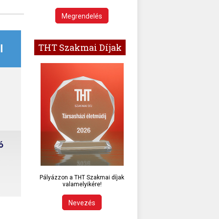
Megrendelés
THT Szakmai Díjak
Pályázzon a THT Szakmai díjak
valamelyikére!
Nevezés