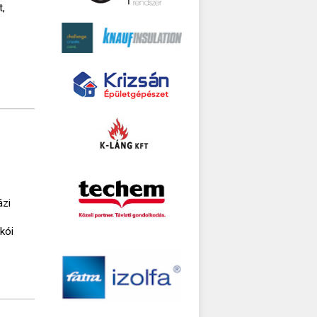
t,
ázi
akói