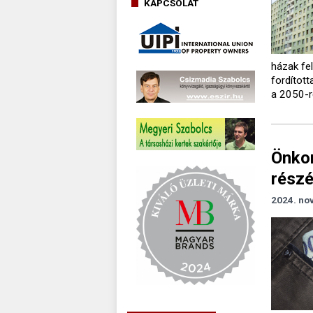
KAPCSOLAT
házak fel
fordított
a 2050-r
Önkor
részé
2024. no