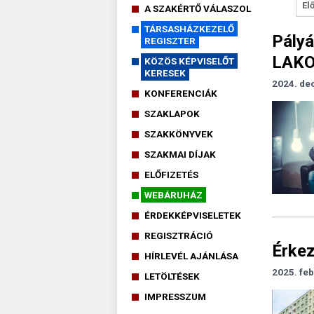
El
A SZAKÉRTŐ VÁLASZOL
TÁRSASHÁZKEZELŐ
Pály
REGISZTER
LAK
KÖZÖS KÉPVISELŐT
KERESEK
2024. de
KONFERENCIÁK
SZAKLAPOK
SZAKKÖNYVEK
SZAKMAI DÍJAK
ELŐFIZETÉS
WEBÁRUHÁZ
ÉRDEKKÉPVISELETEK
REGISZTRÁCIÓ
Érkez
HÍRLEVÉL AJÁNLÁSA
2025. feb
LETÖLTÉSEK
IMPRESSZUM