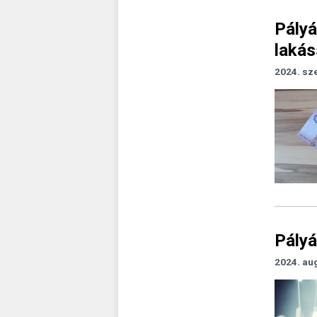
Pályá
laká
2024. sz
Pályá
2024. au