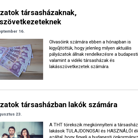
zatok társasházaknak,
sszövetkezeteknek
eptember 16.
Olvasóink számára ebben a hónapban is
kigyűjtöttük, hogy jelenleg milyen aktuális
pályázatok állnak rendelkezésre a budapest
valamint a vidéki társasházak és
lakásszövetkezetek számára.
zatok társasházban lakók számára
gusztus 23.
A THT törekszik megkönnyíteni a társasház
lakások TULAJDONOSAI és HASZNÁLÓI él
azáltal, hogy figyeli a budapesti önkormány