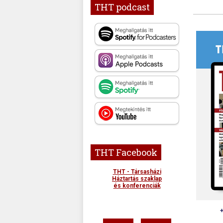
THT podcast
THT Facebook
THT - Társasházi
Háztartás szaklap
és konferenciák