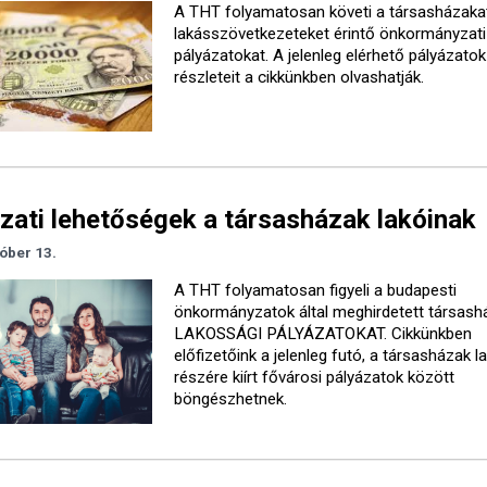
A THT folyamatosan követi a társasházaka
lakásszövetkezeteket érintő önkormányzati
pályázatokat. A jelenleg elérhető pályázatok
részleteit a cikkünkben olvashatják.
zati lehetőségek a társasházak lakóinak
óber 13.
A THT folyamatosan figyeli a budapesti
önkormányzatok által meghirdetett társash
LAKOSSÁGI PÁLYÁZATOKAT. Cikkünkben
előfizetőink a jelenleg futó, a társasházak l
részére kiírt fővárosi pályázatok között
böngészhetnek.