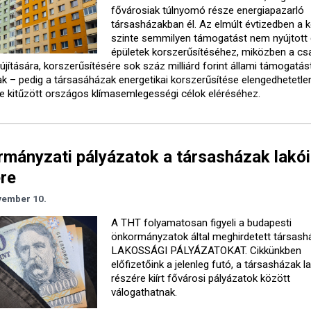
fővárosiak túlnyomó része energiapazarló
társasházakban él. Az elmúlt évtizedben a
szinte semmilyen támogatást nem nyújtott
épületek korszerűsítéséhez, miközben a csa
újítására, korszerűsítésére sok száz milliárd forint állami támogatás
ak – pedig a társasáházak energetikai korszerűsítése elengedhetetle
e kitűzött országos klímasemlegességi célok eléréséhez.
mányzati pályázatok a társasházak lakói
re
vember 10.
A THT folyamatosan figyeli a budapesti
önkormányzatok által meghirdetett társash
LAKOSSÁGI PÁLYÁZATOKAT. Cikkünkben
előfizetőink a jelenleg futó, a társasházak l
részére kiírt fővárosi pályázatok között
válogathatnak.