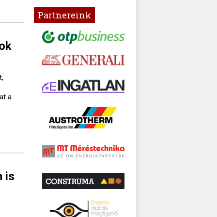
Partnereink
tok
t,
at a
 is