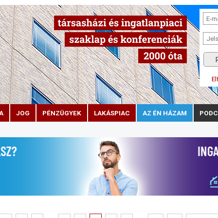
El
A
JOG
PÉNZÜGYEK
LAKÁSPIAC
AZ ÉN HÁZAM
PODC