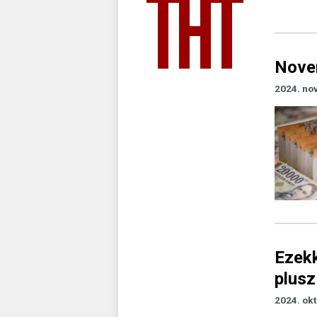
Novem
2024. no
Ezekk
plusz
2024. okt