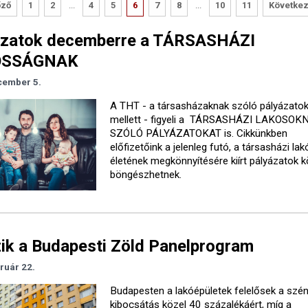
őző
1
2
...
4
5
6
7
8
...
10
11
Követke
ázatok decemberre a TÁRSASHÁZI
OSSÁGNAK
cember 5.
A THT - a társasházaknak szóló pályázato
mellett - figyeli a TÁRSASHÁZI LAKOSOK
SZÓLÓ PÁLYÁZATOKAT is. Cikkünkben
előfizetőink a jelenleg futó, a társasházi lak
életének megkönnyítésére kiírt pályázatok k
böngészhetnek.
ik a Budapesti Zöld Panelprogram
ruár 22.
Budapesten a lakóépületek felelősek a szén
kibocsátás közel 40 százalékáért, míg a