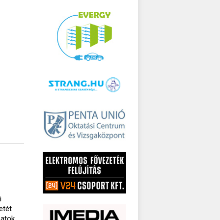
i
i
etét
zatok