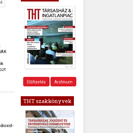
ző
k
NAK
ók
özt
Előfizetés
Archívum
THT szakkönyvek
dioxid-