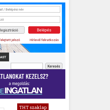
Regisztráció
felejtett jelszó
Hírlevél feliratkozás
AST
THT szaklap