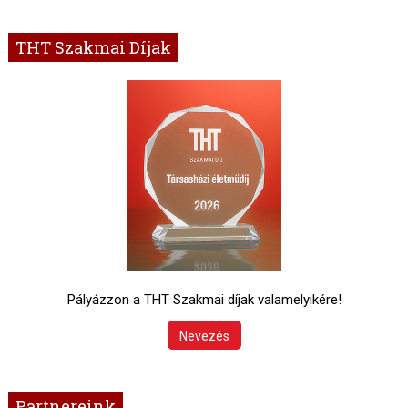
THT Szakmai Díjak
Pályázzon a THT Szakmai díjak valamelyikére!
Nevezés
Partnereink