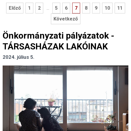
Előző
1
2
5
6
7
8
9
10
11
...
Következő
Önkormányzati pályázatok -
TÁRSASHÁZAK LAKÓINAK
2024. július 5.