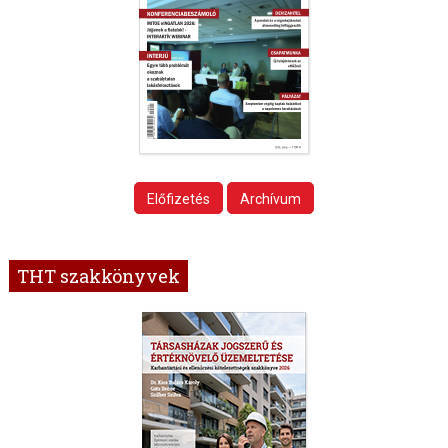
Előfizetés
Archívum
THT szakkönyvek