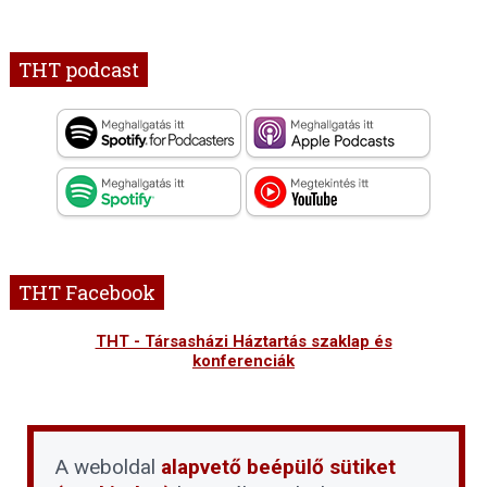
THT podcast
THT Facebook
THT - Társasházi Háztartás szaklap és
konferenciák
A weboldal
alapvető beépülő sütiket