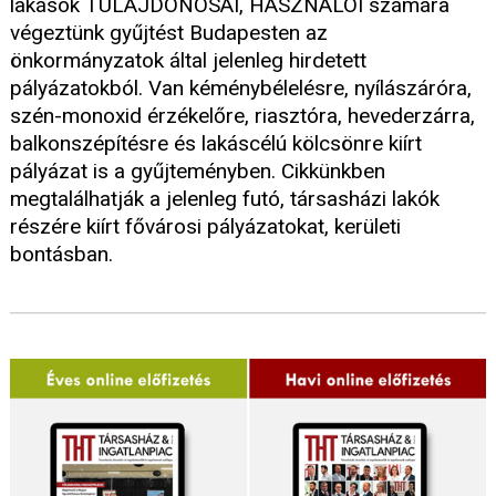
lakások TULAJDONOSAI, HASZNÁLÓI számára
végeztünk gyűjtést Budapesten az
önkormányzatok által jelenleg hirdetett
pályázatokból. Van kéménybélelésre, nyílászáróra,
szén-monoxid érzékelőre, riasztóra, hevederzárra,
balkonszépítésre és lakáscélú kölcsönre kiírt
pályázat is a gyűjteményben. Cikkünkben
megtalálhatják a jelenleg futó, társasházi lakók
részére kiírt fővárosi pályázatokat, kerületi
bontásban.