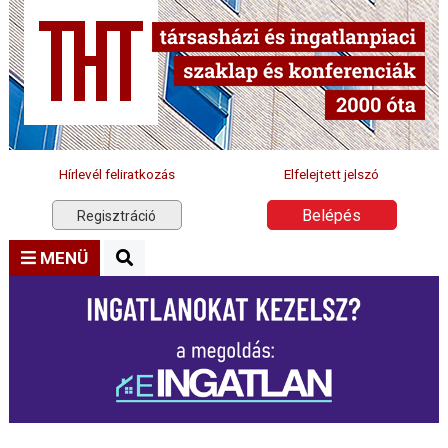
Hírlevél feliratkozás
Elfelejtett jelszó
Belépés
Regisztráció
MENÜ