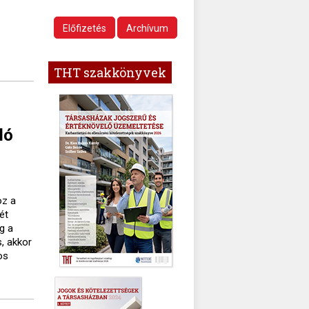
Előfizetés
Archívum
THT szakkönyvek
ló
oz a
ét
g a
, akkor
os