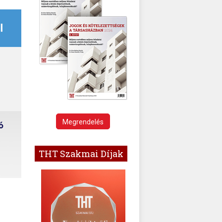
Megrendelés
THT Szakmai Díjak