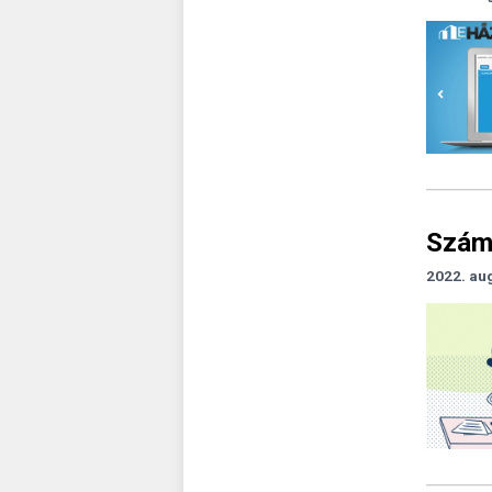
Számv
2022. au