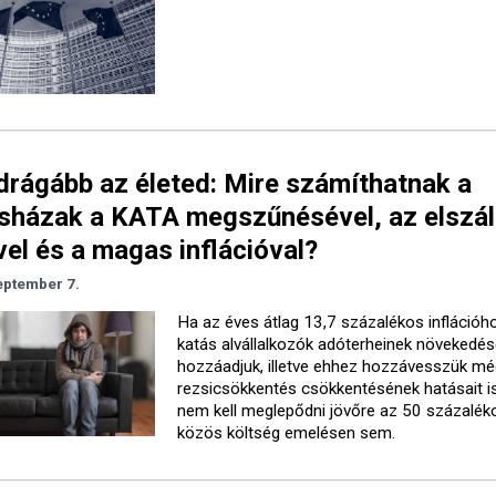
rágább az életed: Mire számíthatnak a
sházak a KATA megszűnésével, az elszál
vel és a magas inflációval?
eptember 7.
Ha az éves átlag 13,7 százalékos inflációh
katás alvállalkozók adóterheinek növekedés
hozzáadjuk, illetve ehhez hozzávesszük mé
rezsicsökkentés csökkentésének hatásait is
nem kell meglepődni jövőre az 50 százalék
közös költség emelésen sem.