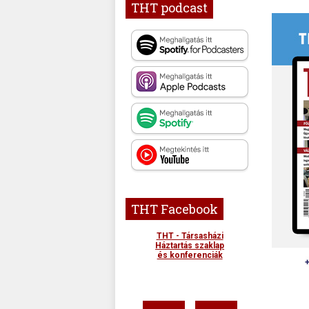
THT podcast
THT Facebook
THT - Társasházi
Háztartás szaklap
és konferenciák