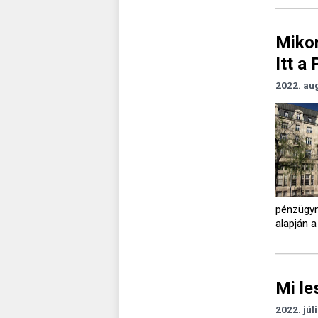
Mikor
Itt a
2022. au
pénzügym
alapján 
Mi le
2022. júl