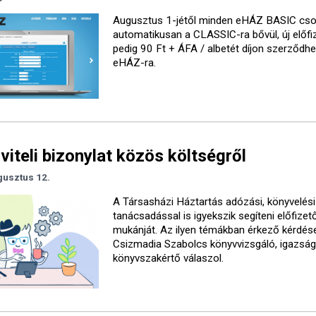
Augusztus 1-jétől minden eHÁZ BASIC cs
automatikusan a CLASSIC-ra bővül, új előfi
pedig 90 Ft + ÁFA / albetét díjon szerződh
eHÁZ-ra.
iteli bizonylat közös költségről
gusztus 12.
A Társasházi Háztartás adózási, könyvelési
tanácsadással is igyekszik segíteni előfizet
mukánját. Az ilyen témákban érkező kérdés
Csizmadia Szabolcs könyvvizsgáló, igazság
könyvszakértő válaszol.