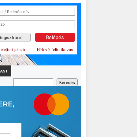
Regisztráció
felejtett jelszó
Hírlevél feliratkozás
AST