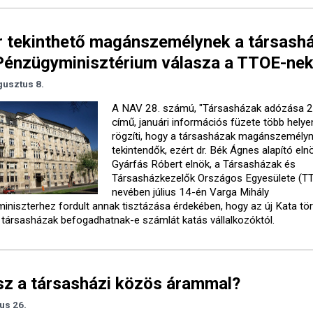
 tekinthető magánszemélynek a társashá
 Pénzügyminisztérium válasza a TTOE-ne
gusztus 8.
A NAV 28. számú, "Társasházak adózása 
című, januári információs füzete több helye
rögzíti, hogy a társasházak magánszemély
tekintendők, ezért dr. Bék Ágnes alapító elnö
Gyárfás Róbert elnök, a Társasházak és
Társasházkezelők Országos Egyesülete (T
nevében július 14-én Varga Mihály
iniszterhez fordult annak tisztázása érdekében, hogy az új Kata tö
a társasházak befogadhatnak-e számlát katás vállalkozóktól.
sz a társasházi közös árammal?
ius 26.