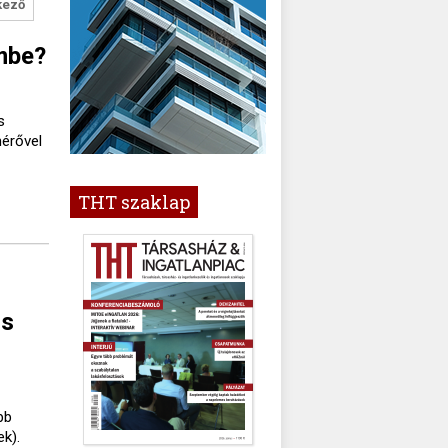
kező
mbe?
s
mérővel
THT szaklap
ós
bb
k).