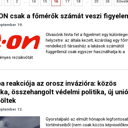
1
2
...
14
15
16
17
18
...
23
24
Követ
ON csak a főmérők számát veszi figyele
eptember 19.
Olvasónk hívta fel a figyelmet egy különlege
helyzetre: az általa kezelt, kizárólag egy fő
rendelkező társasház a lakások számától
függetlenül csak egyszer használhatja ki a
nyes rezsikvótát.
a reakciója az orosz invázióra: közös
ka, összehangolt védelmi politika, új uni
löltek
eptember 12.
Gyorstalpaló az elmúlt hónapok legfontosa
történéseiből (nem csak közös képviselőkne