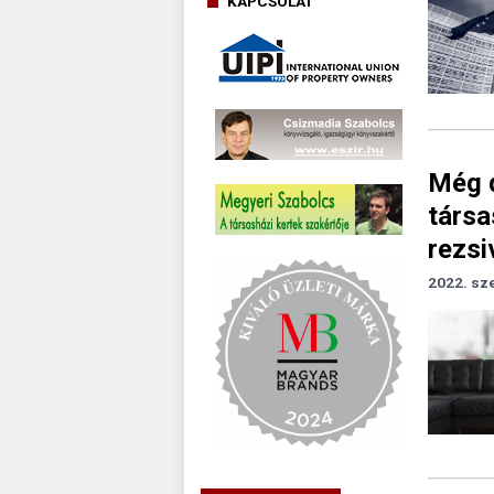
KAPCSOLAT
Még d
társa
rezsi
2022. sz