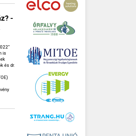
z? -
k
2022"
n is
nek
k és dr.
TOE)
rvény