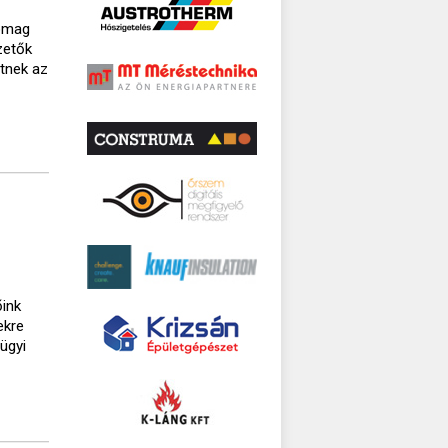
omag
zetők
etnek az
őink
ekre
ügyi