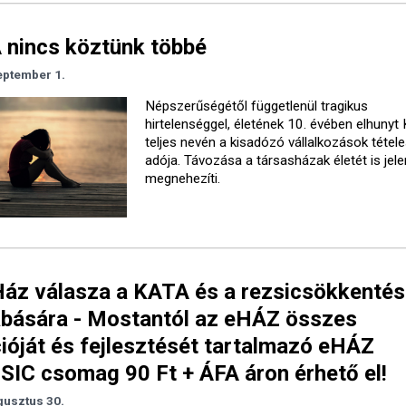
 nincs köztünk többé
eptember 1.
Népszerűségétől függetlenül tragikus
hirtelenséggel, életének 10. évében elhunyt
teljes nevén a kisadózó vállalkozások tétel
adója. Távozása a társasházak életét is jel
megnehezíti.
áz válasza a KATA és a rezsicsökkentés
bására - Mostantól az eHÁZ összes
ióját és fejlesztését tartalmazó eHÁZ
IC csomag 90 Ft + ÁFA áron érhető el!
gusztus 30.