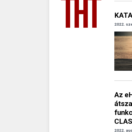
KATA
2022. sz
Az eH
átsza
funkc
CLASS
2022. au