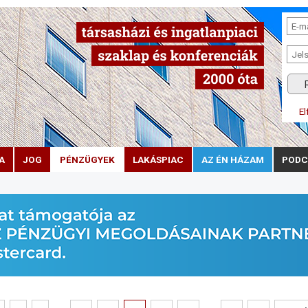
El
A
JOG
PÉNZÜGYEK
LAKÁSPIAC
AZ ÉN HÁZAM
PODC