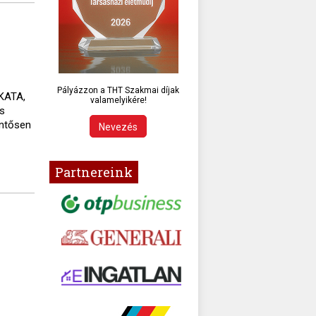
Pályázzon a THT Szakmai díjak
 KATA,
valamelyikére!
es
entősen
Nevezés
Partnereink